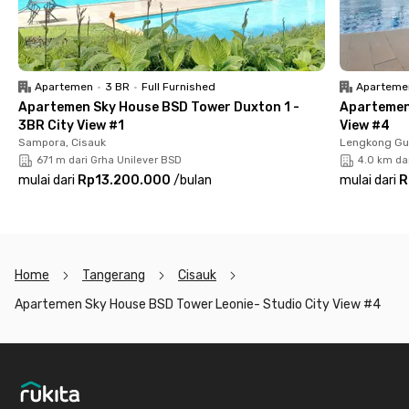
Untuk menunjang gaya hidup sehat, Apartemen Sky House BSD
Tower Leonie menyediakan fasilitas olahraga seperti kolam
renang dan fitness center. Dengan lingkungan yang nyaman,
akses mudah ke berbagai pusat bisnis dan hiburan, serta
Apartemen
•
3 BR
•
Full Furnished
Aparteme
fasilitas lengkap, apartemen ini menjadi pilihan ideal bagi kamu
Apartemen Sky House BSD Tower Duxton 1 -
Apartemen 
yang mencari hunian praktis dan eksklusif di BSD City.
3BR City View #1
View #4
Sampora, Cisauk
Lengkong Gu
671 m dari Grha Unilever BSD
4.0 km da
mulai dari
Rp13.200.000
/
bulan
mulai dari
R
Home
Tangerang
Cisauk
Apartemen Sky House BSD Tower Leonie- Studio City View #4
Footer