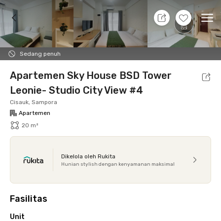
9 Agt 26 - Belum tahu
+
10
Ope
Foto
Fasilitas bersama
Lokasi
Aturan Tambahan
Sedang penuh
Apartemen Sky House BSD Tower
Leonie- Studio City View #4
Cisauk, Sampora
Apartemen
20 m²
Dikelola oleh Rukita
Hunian stylish dengan kenyamanan maksimal
Fasilitas
Unit