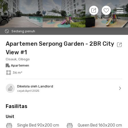
9 Agt 26 - Belum tahu
+
29
Ope
Foto
Fasilitas bersama
Lokasi
Aturan Tambahan
Sedang penuh
Apartemen Serpong Garden - 2BR City
View #1
Cisauk, Cibogo
Apartemen
36 m²
Dikelola oleh Landlord
sejak April 2025
Fasilitas
Unit
Single Bed 90x200 cm
Queen Bed 160x200 cm