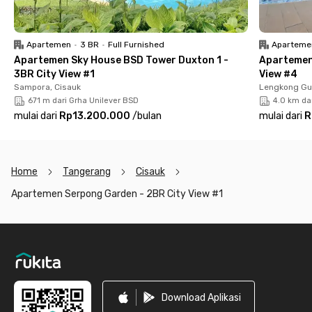
pusat BSD.
Apartemen
•
3 BR
•
Full Furnished
Aparteme
Apartemen Sky House BSD Tower Duxton 1 -
Apartemen 
3BR City View #1
View #4
Sampora, Cisauk
Lengkong Gu
671 m dari Grha Unilever BSD
4.0 km da
mulai dari
Rp13.200.000
/
bulan
mulai dari
R
Home
Tangerang
Cisauk
Apartemen Serpong Garden - 2BR City View #1
Footer
Download Aplikasi