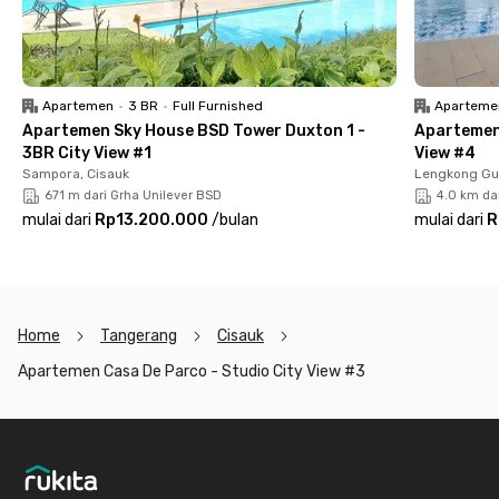
Apartemen
•
3 BR
•
Full Furnished
Aparteme
Apartemen Sky House BSD Tower Duxton 1 -
Apartemen 
3BR City View #1
View #4
Sampora, Cisauk
Lengkong Gu
671 m dari Grha Unilever BSD
4.0 km da
mulai dari
Rp13.200.000
/
bulan
mulai dari
R
Home
Tangerang
Cisauk
Apartemen Casa De Parco - Studio City View #3
Footer