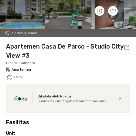
11 Agt 26 - Belum tahu
+
16
Ope
Foto
Fasilitas bersama
Lokasi
Aturan Tambahan
Sedang penuh
Apartemen Casa De Parco - Studio City
View #3
Cisauk, Sampora
Apartemen
26 m²
Dikelola oleh Rukita
Hunian stylish dengan kenyamanan maksimal
Fasilitas
Unit