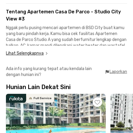
Tentang Apartemen Casa De Parco - Studio City
View #3
Nggak perlu pusing mencari apartemen di BSD City buat kamu
yang baru pindah kerja. Kamu bisa cek fasilitas Apartemen
Casa de Parco Studio A yang sudah berfurnitur lengkap dengan
balkon, AC, kamar mandi dilengkapi water heater dan wastafel,
serta kitchen set.
Lihat Selengkapnya
Apartemen studio di BSD ini berjarak 3 menit buat kamu yang
Ada info yang kurang tepat atau kendala lain
berkantor di BSD Green Office Park 6 dengan akses jalan Tol
Laporkan
dengan hunian ini?
Serpong untuk kemudahan mobilisasi. Strategis juga ke AEON
Mall BSD City sekitar 9 menit berkendara jika kamu mau
Hunian Lain Dekat Sini
nongkrong atau belanja bulanan.
Fasilitas gedung Apartemen Casa de Parco Studio A termasuk
Full Service
lobi, lift, kolam renang, gym, hingga area parkir mobil dan motor
berbayar. Asyiknya lagi harga sewa apartemen sudah termasuk
IPL yang bikin pengeluaran bulananmu lebih hemat. Ayo,
lakukan online booking untuk upgrade gaya hidupmu!