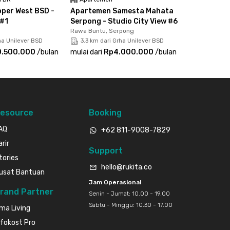
per West BSD -
Apartemen Samesta Mahata
 #1
Serpong - Studio City View #6
Rawa Buntu, Serpong
ha Unilever BSD
3.3 km dari Grha Unilever BSD
0.500.000
/
bulan
mulai dari
Rp4.000.000
/
bulan
esource
Booking
AQ
+62 811-9008-7829
arir
Support
tories
hello@rukita.co
usat Bantuan
Jam Operasional
rand Partner
Senin - Jumat: 10.00 - 19.00
Sabtu - Minggu: 10.30 - 17.00
ma Living
nfokost Pro