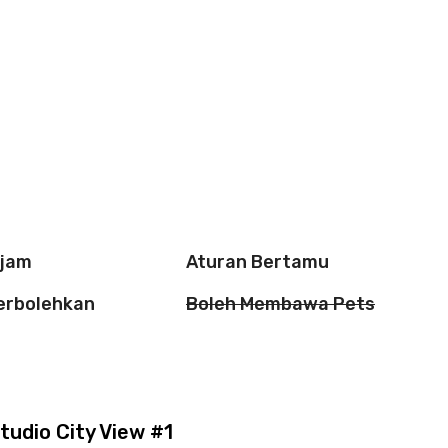
 jam
Aturan Bertamu
perbolehkan
Boleh Membawa Pets
tudio City View #1