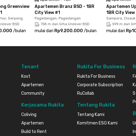
ong Greenview
Apartemen Branz BSD - 1BR
Apartemen Up
 bisa menggunakan fasilitas seperti kolam
#1
City View #1
1BR City View
 hingga area parkir berbayar. Komplet banget, kan?
mur, Serpong
Pagedangan, Pagedangan
Sampora, Cisauk
Unilever BSD
758 m dari Grha Unilever BSD
599 m dari Gr
habisan!
0.000
/
bulan
mulai dari
Rp9.200.000
/
bulan
mulai dari
Rp1
Tenant
Rukita For Business
R
Kost
Rukita For Business
F
Apartemen
Corporate Subscription
K
Community
RuCollab
S
P
Kerjasama Rukita
Tentang Rukita
B
Coliving
Tentang Kami
Apartemen
Komitmen ESG Kami
U
Build to Rent
I