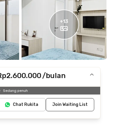
+
13
Rp2.600.000
/bulan
Termasuk IPL
Sedang penuh
Tidak termasuk listrik, air
Chat Rukita
Join Waiting List