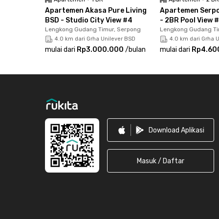
Apartemen Akasa Pure Living
Apartemen Serp
Fasilitas gedung pun tidak kalah lengkap. Kamu
BSD - Studio City View #4
- 2BR Pool View 
renang, skate park, fitness center, playground,
Lengkong Gudang Timur, Serpong
Lengkong Gudang Ti
4.0 km dari Grha Unilever BSD
4.0 km dari Grha 
Yuk, booking unitnya sekarang juga sebelum ke
mulai dari
Rp3.000.000
/
bulan
mulai dari
Rp4.60
Footer
Download Aplikasi
Masuk / Daftar