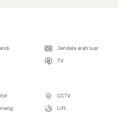
andi
Jendela arah luar
TV
otor
CCTV
enang
Lift