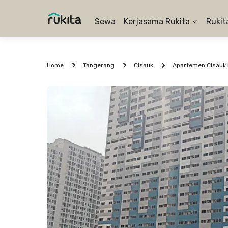
Sewa
Kerjasama Rukita
Rukit
Home
Tangerang
Cisauk
Apartemen Cisauk P