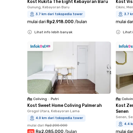
Kost Rukita The Eight Kebayoran Baru
Kost Vi
Gunung, Kebayoran Baru
Cikini, Me
3.7 km dari tokopedia tower
3.7 k
mulai dari
Rp2.918.000
/
bulan
mulai dar
Lihat info lebih banyak
Lihat 
Close
Close
Coliving
•
Putri
Colivi
Kost Sweet Home Coliving Palmerah
Kost Ze
Grogol Utara, Kebayoran Lama
Senen
Senen, S
4.0 km dari tokopedia tower
4.4 k
mulai dari
Rp2.200.000
Rp2.085.000
/
bulan
mulai dar
-
5
%