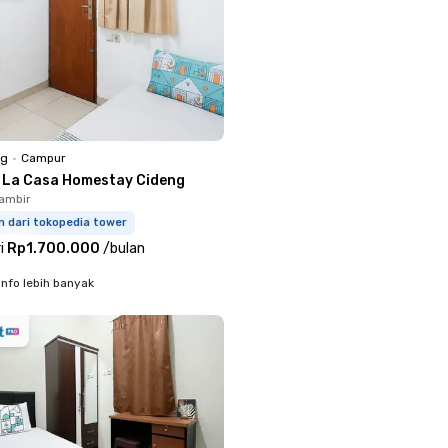
ng
•
Campur
s La Casa Homestay Cideng
ambir
m dari tokopedia tower
i
Rp1.700.000
/
bulan
info lebih banyak