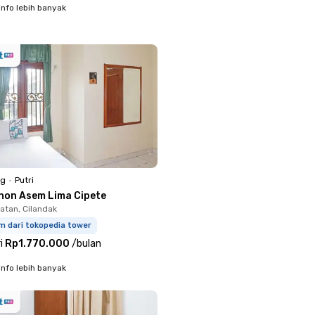
info lebih banyak
ng
•
Putri
non Asem Lima Cipete
atan, Cilandak
m dari tokopedia tower
i
Rp1.770.000
/
bulan
info lebih banyak