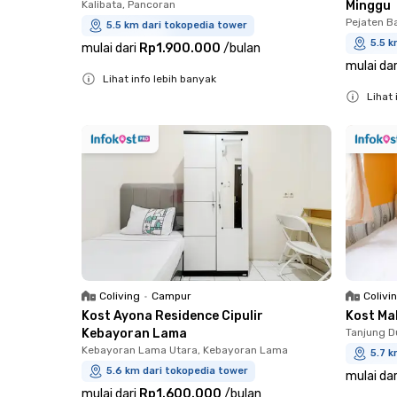
Kalibata, Pancoran
Minggu
Pejaten B
5.5 km dari tokopedia tower
5.5 k
mulai dari
Rp1.900.000
/
bulan
mulai dar
Lihat info lebih banyak
Lihat 
Close
Close
Coliving
•
Campur
Colivi
Kost Ayona Residence Cipulir
Kost Ma
Kebayoran Lama
Tanjung D
Kebayoran Lama Utara, Kebayoran Lama
5.7 k
5.6 km dari tokopedia tower
mulai dar
mulai dari
Rp1.600.000
/
bulan