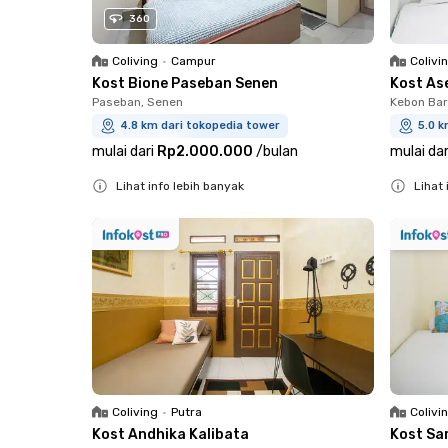
360
Coliving
•
Campur
Colivi
Kost Bione Paseban Senen
Kost As
Paseban, Senen
Kebon Bar
4.8 km dari tokopedia tower
5.0 k
mulai dari
Rp2.000.000
/
bulan
mulai dar
Lihat info lebih banyak
Lihat 
Close
Close
Coliving
•
Putra
Colivi
Kost Andhika Kalibata
Kost Sa