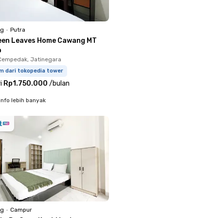
ng
•
Putra
een Leaves Home Cawang MT
o
Cempedak, Jatinegara
m dari tokopedia tower
i
Rp1.750.000
/
bulan
info lebih banyak
ng
•
Campur