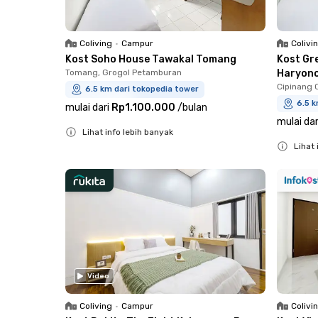
Coliving
•
Campur
Colivi
Kost Soho House Tawakal Tomang
Kost Gr
Tomang, Grogol Petamburan
Haryon
Cipinang 
6.5 km dari tokopedia tower
6.5 k
mulai dari
Rp1.100.000
/
bulan
mulai dar
Lihat info lebih banyak
Lihat 
Close
Close
Video
Coliving
•
Campur
Colivi