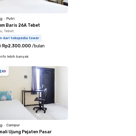
ng
•
Putri
em Baris 26A Tebet
u, Tebet
m dari tokopedia tower
i
Rp2.300.000
/
bulan
info lebih banyak
ng
•
Campur
mali Ujung Pejaten Pasar