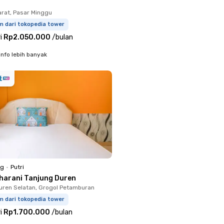
arat, Pasar Minggu
m dari tokopedia tower
i
Rp2.050.000
/
bulan
info lebih banyak
ng
•
Putri
harani Tanjung Duren
uren Selatan, Grogol Petamburan
m dari tokopedia tower
i
Rp1.700.000
/
bulan