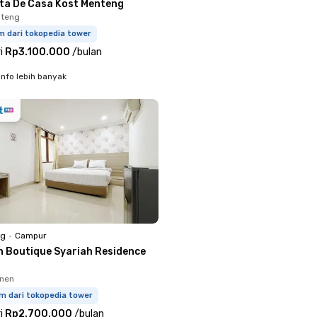
sta De Casa Kost Menteng
nteng
m dari tokopedia tower
i
Rp3.100.000
/
bulan
info lebih banyak
ng
•
Campur
n Boutique Syariah Residence
enen
m dari tokopedia tower
i
Rp2.700.000
/
bulan