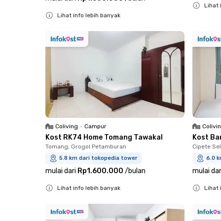
Lihat 
Lihat info lebih banyak
Close
Close
Coliving
•
Campur
Colivi
Kost RK74 Home Tomang Tawakal
Kost Ba
Tomang, Grogol Petamburan
Cipete Sel
5.8 km dari tokopedia tower
6.0 k
mulai dari
Rp1.600.000
/
bulan
mulai dar
Lihat info lebih banyak
Lihat 
Close
Close