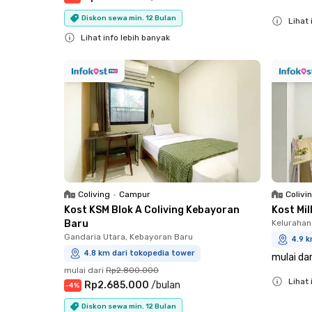
Diskon sewa min. 12 Bulan
Lihat 
Lihat info lebih banyak
Close
Close
Coliving
•
Campur
Colivi
Kost KSM Blok A Coliving Kebayoran
Kost Mi
Baru
Kelurahan
Gandaria Utara, Kebayoran Baru
4.9 k
4.8 km dari tokopedia tower
mulai dar
mulai dari
Rp2.800.000
Lihat 
Rp2.685.000
/
bulan
-
4
%
Close
Diskon sewa min. 12 Bulan