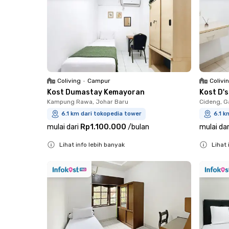
Coliving
•
Campur
Colivi
Kost Dumastay Kemayoran
Kost D'
Kampung Rawa, Johar Baru
Cideng, G
6.1 km dari tokopedia tower
6.1 k
mulai dari
Rp1.100.000
/
bulan
mulai dar
Lihat info lebih banyak
Lihat 
Close
Close