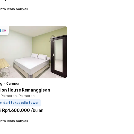
info lebih banyak
ng
•
Campur
llion House Kemanggisan
 Palmerah, Palmerah
m dari tokopedia tower
i
Rp1.600.000
/
bulan
info lebih banyak