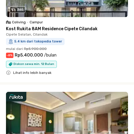
360
Coliving
•
Campur
Kost Rukita 8AM Residence Cipete Cilandak
Cipete Selatan, Cilandak
5.4 km dari tokopedia tower
mulai dari
Rp5.900.000
Rp5.400.000
/
bulan
-
8
%
Diskon sewa min. 12 Bulan
Lihat info lebih banyak
Close