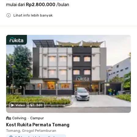
mulai dari
Rp2.800.000
/
bulan
Lihat info lebih banyak
Close
Video
360
Coliving
•
Campur
Kost Rukita Permata Tomang
Tomang, Grogol Petamburan