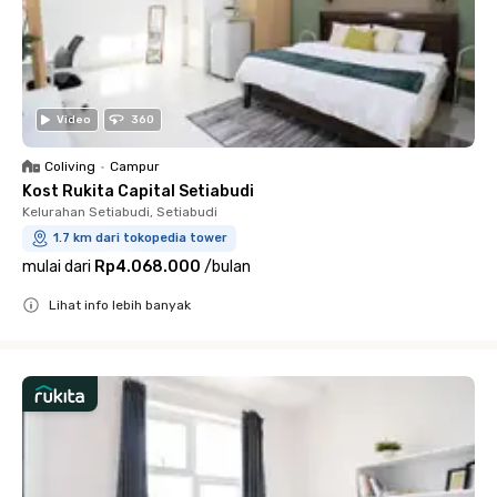
Video
360
Coliving
•
Campur
Kost Rukita Capital Setiabudi
Kelurahan Setiabudi, Setiabudi
1.7 km dari tokopedia tower
mulai dari
Rp4.068.000
/
bulan
Lihat info lebih banyak
Close