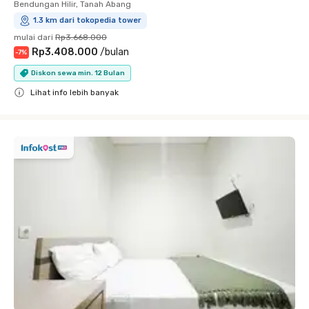
Bendungan Hilir, Tanah Abang
1.3 km dari tokopedia tower
mulai dari
Rp3.668.000
Rp3.408.000
/
bulan
-
7
%
Diskon sewa min. 12 Bulan
Lihat info lebih banyak
Close