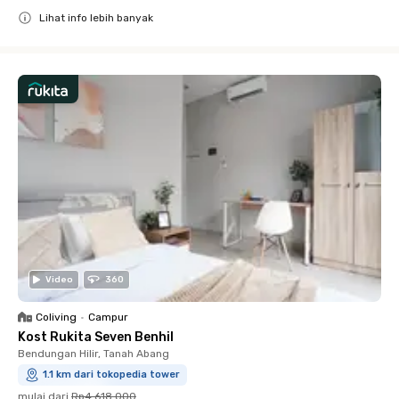
Lihat info lebih banyak
Close
Video
360
Coliving
•
Campur
Kost Rukita Seven Benhil
Bendungan Hilir, Tanah Abang
1.1 km dari tokopedia tower
mulai dari
Rp4.618.000