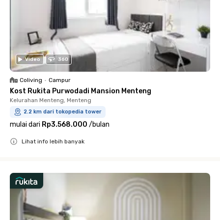
Video
360
Coliving
•
Campur
Kost Rukita Purwodadi Mansion Menteng
Kelurahan Menteng, Menteng
2.2 km dari tokopedia tower
mulai dari
Rp3.568.000
/
bulan
Lihat info lebih banyak
Close