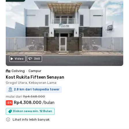
Video
360
Coliving
•
Campur
Kost Rukita Fifteen Senayan
Grogol Utara, Kebayoran Lama
2.8 km dari tokopedia tower
mulai dari
Rp4.568.000
Rp4.308.000
/
bulan
-
5
%
Diskon sewa min. 12 Bulan
Lihat info lebih banyak
Close