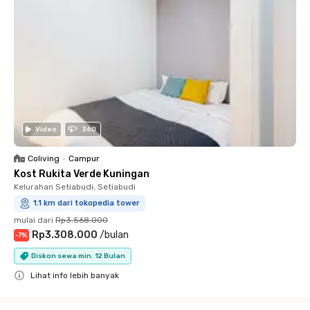
Video
360
Coliving
•
Campur
Kost Rukita Verde Kuningan
Kelurahan Setiabudi, Setiabudi
1.1 km dari tokopedia tower
mulai dari
Rp3.568.000
Rp3.308.000
/
bulan
-
7
%
Diskon sewa min. 12 Bulan
Lihat info lebih banyak
Close