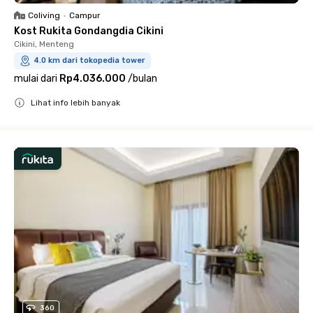
Coliving
•
Campur
Kost Rukita Gondangdia Cikini
Cikini, Menteng
4.0 km dari tokopedia tower
mulai dari
Rp4.036.000
/
bulan
Lihat info lebih banyak
Close
360