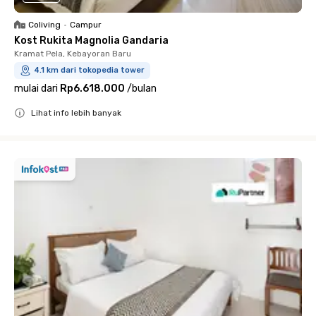
Coliving
•
Campur
Kost Rukita Magnolia Gandaria
Kramat Pela, Kebayoran Baru
4.1 km dari tokopedia tower
mulai dari
Rp6.618.000
/
bulan
Lihat info lebih banyak
Close