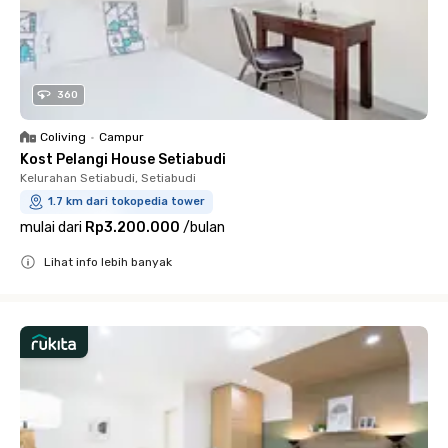
360
Coliving
•
Campur
Kost Pelangi House Setiabudi
Kelurahan Setiabudi, Setiabudi
1.7 km dari tokopedia tower
mulai dari
Rp3.200.000
/
bulan
Lihat info lebih banyak
Close