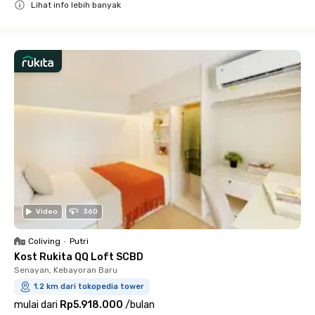
Lihat info lebih banyak
Close
Video
360
Coliving
•
Putri
Kost Rukita QQ Loft SCBD
Senayan, Kebayoran Baru
1.2 km dari tokopedia tower
mulai dari
Rp5.918.000
/
bulan