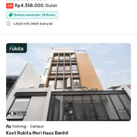
Rp4.358.000
/
bulan
-
5
%
Diskon sewa min. 12 Bulan
Lihat info lebih banyak
Close
Video
Coliving
•
Campur
Kost Rukita Mori Haus Benhil