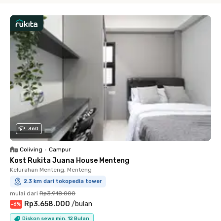
360
Coliving
•
Campur
Kost Rukita Juana House Menteng
Kelurahan Menteng, Menteng
2.3 km dari tokopedia tower
mulai dari
Rp3.918.000
Rp3.658.000
/
bulan
-
6
%
Diskon sewa min. 12 Bulan