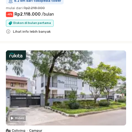
6.2 km dari tokopedia tower
mulai dari
Rp2.218.000
Rp2.118.000
/
bulan
-
4
%
Diskon di bulan pertama
Lihat info lebih banyak
Close
Video
Coliving
•
Campur