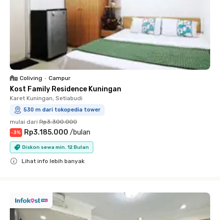
Coliving
•
Campur
Kost Family Residence Kuningan
Karet Kuningan, Setiabudi
530 m dari tokopedia tower
mulai dari
Rp3.300.000
Rp3.185.000
/
bulan
-
3
%
Diskon sewa min. 12 Bulan
Lihat info lebih banyak
Close