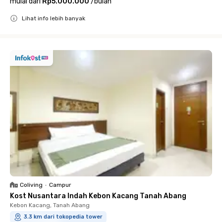
mulai dari
Rp5.000.000
/
bulan
Lihat info lebih banyak
Close
Coliving
•
Campur
Kost Nusantara Indah Kebon Kacang Tanah Abang
Kebon Kacang, Tanah Abang
3.3 km dari tokopedia tower