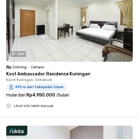
360
Coliving
•
Campur
Kost Ambassador Residence Kuningan
Karet Kuningan, Setiabudi
493 m dari tokopedia tower
mulai dari
Rp4.950.000
/
bulan
Lihat info lebih banyak
Close