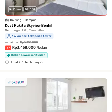
Video
360
Coliving
•
Campur
Kost Rukita Skyview Benhil
Bendungan Hilir, Tanah Abang
1.6 km dari tokopedia tower
mulai dari
Rp3.718.000
Rp3.458.000
/
bulan
-
6
%
Diskon sewa min. 12 Bulan
Lihat info lebih banyak
Close