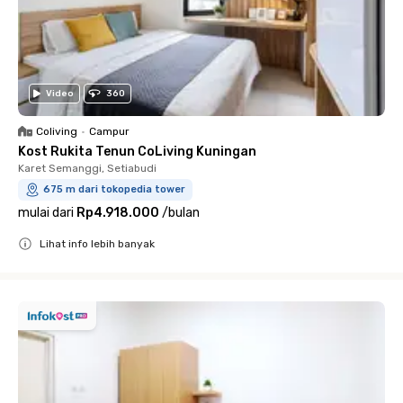
Video
360
Coliving
•
Campur
Kost Rukita Tenun CoLiving Kuningan
Karet Semanggi, Setiabudi
675 m dari tokopedia tower
mulai dari
Rp4.918.000
/
bulan
Lihat info lebih banyak
Close