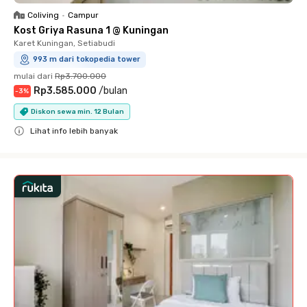
Coliving
•
Campur
Kost Griya Rasuna 1 @ Kuningan
Karet Kuningan, Setiabudi
993 m dari tokopedia tower
mulai dari
Rp3.700.000
Rp3.585.000
/
bulan
-
3
%
Diskon sewa min. 12 Bulan
Lihat info lebih banyak
Close