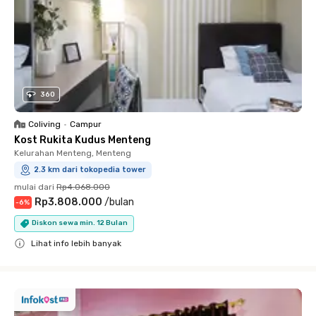
360
Coliving
•
Campur
Kost Rukita Kudus Menteng
Kelurahan Menteng, Menteng
2.3 km dari tokopedia tower
mulai dari
Rp4.068.000
Rp3.808.000
/
bulan
-
6
%
Diskon sewa min. 12 Bulan
Lihat info lebih banyak
Close