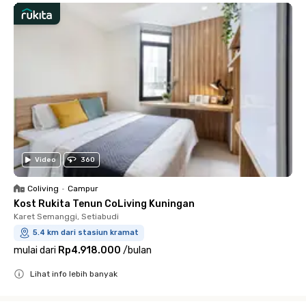
Video
360
Coliving
•
Campur
Kost Rukita Tenun CoLiving Kuningan
Karet Semanggi, Setiabudi
5.4 km dari stasiun kramat
mulai dari
Rp4.918.000
/
bulan
Lihat info lebih banyak
Close