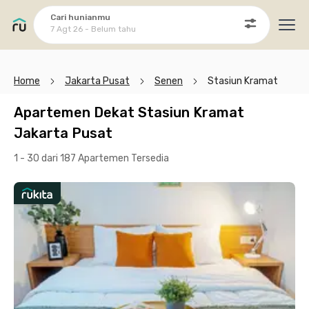
Cari hunianmu
7 Agt 26 - Belum tahu
Ope
Home
Jakarta Pusat
Senen
Stasiun Kramat
Apartemen Dekat Stasiun Kramat
Jakarta Pusat
1 - 30 dari 187 Apartemen
Tersedia