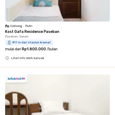
Coliving
•
Putri
Kost Gafa Residence Paseban
Paseban, Senen
817 m dari stasiun kramat
mulai dari
Rp1.800.000
/
bulan
Lihat info lebih banyak
Close