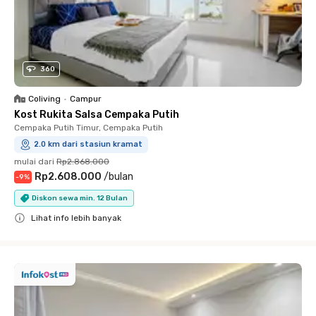
360
Coliving
•
Campur
Kost Rukita Salsa Cempaka Putih
Cempaka Putih Timur, Cempaka Putih
2.0 km dari stasiun kramat
mulai dari
Rp2.868.000
Rp2.608.000
/
bulan
-
9
%
Diskon sewa min. 12 Bulan
Lihat info lebih banyak
Close