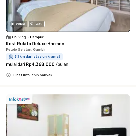
Video
360
Coliving
•
Campur
Kost Rukita Deluxe Harmoni
Petojo Selatan, Gambir
5.1 km dari stasiun kramat
mulai dari
Rp4.368.000
/
bulan
Lihat info lebih banyak
Close