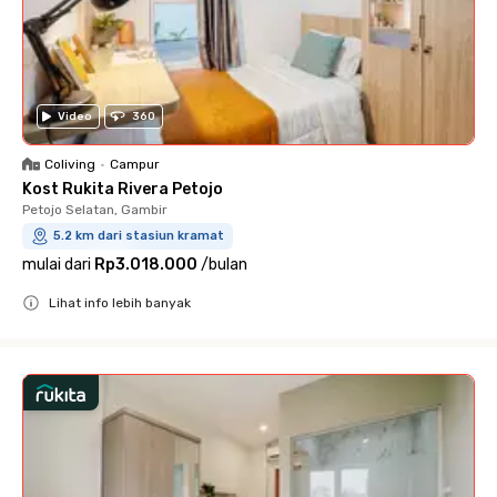
Video
360
Coliving
•
Campur
Kost Rukita Rivera Petojo
Petojo Selatan, Gambir
5.2 km dari stasiun kramat
mulai dari
Rp3.018.000
/
bulan
Lihat info lebih banyak
Close