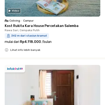
Video
Coliving
•
Campur
Kost Rukita Kara House Percetakan Salemba
Rawa Sari, Cempaka Putih
342 m dari stasiun kramat
mulai dari
Rp4.118.000
/
bulan
Lihat info lebih banyak
Close