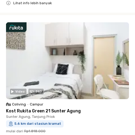
Lihat info lebih banyak
Close
Video
360
Coliving
•
Campur
Kost Rukita Green 21 Sunter Agung
Sunter Agung, Tanjung Priok
5.6 km dari stasiun kramat
mulai dari
Rp1.818.000