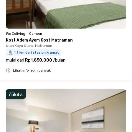
Coliving
•
Campur
Kost Adem Ayem Kost Matraman
Utan Kayu Utara, Matraman
1.7 km dari stasiun kramat
mulai dari
Rp1.850.000
/
bulan
Lihat info lebih banyak
Close