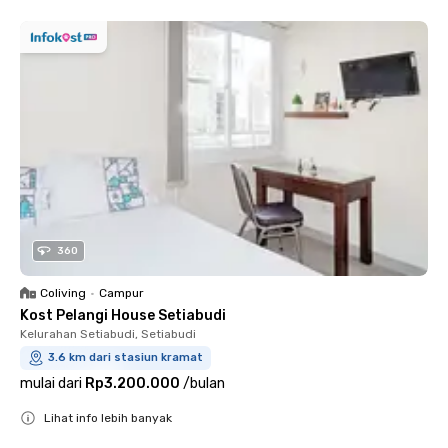
360
Coliving
•
Campur
Kost Pelangi House Setiabudi
Kelurahan Setiabudi, Setiabudi
3.6 km dari stasiun kramat
mulai dari
Rp3.200.000
/
bulan
Lihat info lebih banyak
Close