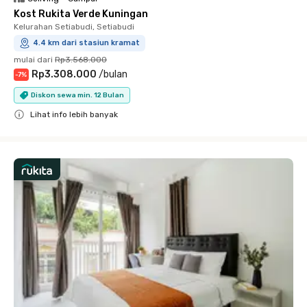
Kost Rukita Verde Kuningan
Kelurahan Setiabudi, Setiabudi
4.4 km dari stasiun kramat
mulai dari
Rp3.568.000
Rp3.308.000
/
bulan
-
7
%
Diskon sewa min. 12 Bulan
Lihat info lebih banyak
Close