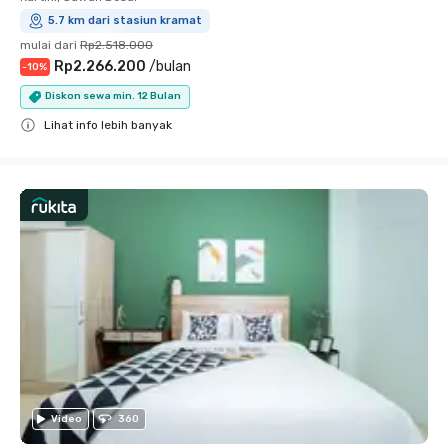
5.7 km dari stasiun kramat
mulai dari
Rp2.518.000
Rp2.266.200
/
bulan
-
10
%
Diskon sewa min. 12 Bulan
Lihat info lebih banyak
Close
Video
360