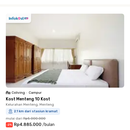
Close
Coliving
•
Campur
Kost Menteng 10 Kost
Kelurahan Menteng, Menteng
2.1 km dari stasiun kramat
mulai dari
Rp5.000.000
Rp4.885.000
/
bulan
-
2
%