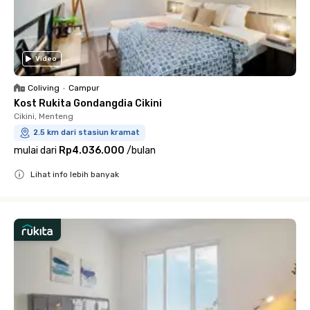
Video
Coliving
•
Campur
Kost Rukita Gondangdia Cikini
Cikini, Menteng
2.5 km dari stasiun kramat
mulai dari
Rp4.036.000
/
bulan
Lihat info lebih banyak
Close