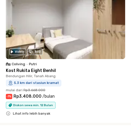
Video
360
Coliving
•
Putri
Kost Rukita Eight Benhil
Bendungan Hilir, Tanah Abang
5.3 km dari stasiun kramat
mulai dari
Rp3.668.000
Rp3.408.000
/
bulan
-
7
%
Diskon sewa min. 12 Bulan
Lihat info lebih banyak
Close