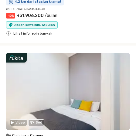
4.2 km dari stasiun kramat
mulai dari
Rp2.118.000
Rp1.906.200
/
bulan
-
10
%
Diskon sewa min. 12 Bulan
Lihat info lebih banyak
Close
Video
360
Coliving
•
Campur