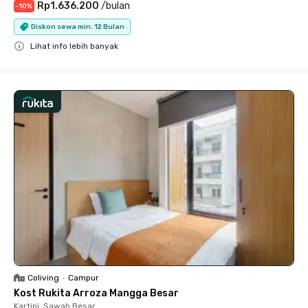
Rp1.636.200
/
bulan
-
10
%
Diskon sewa min. 12 Bulan
Lihat info lebih banyak
Close
Coliving
•
Campur
Kost Rukita Arroza Mangga Besar
Kartini, Sawah Besar