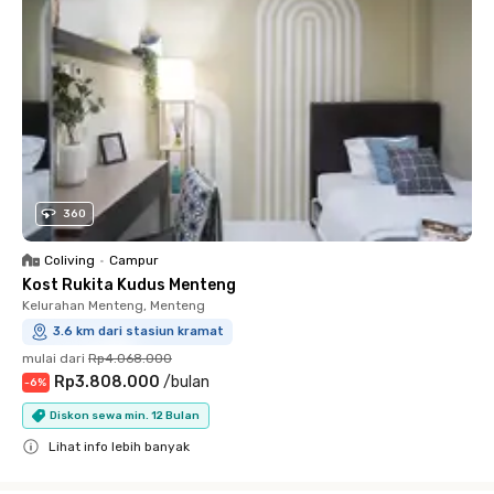
360
Coliving
•
Campur
Kost Rukita Kudus Menteng
Kelurahan Menteng, Menteng
3.6 km dari stasiun kramat
mulai dari
Rp4.068.000
Rp3.808.000
/
bulan
-
6
%
Diskon sewa min. 12 Bulan
Lihat info lebih banyak
Close