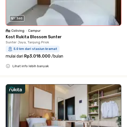
360
Coliving
•
Campur
Kost Rukita Blossom Sunter
Sunter Jaya, Tanjung Priok
5.0 km dari stasiun kramat
mulai dari
Rp3.018.000
/
bulan
Lihat info lebih banyak
Close