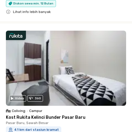
Diskon sewa min. 12 Bulan
Lihat info lebih banyak
Close
Video
360
Coliving
•
Campur
Kost Rukita Kelinci Bunder Pasar Baru
Pasar Baru, Sawah Besar
4.1 km dari stasiun kramat