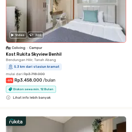
Video
360
Coliving
•
Campur
Kost Rukita Skyview Benhil
Bendungan Hilir, Tanah Abang
5.3 km dari stasiun kramat
mulai dari
Rp3.718.000
Rp3.458.000
/
bulan
-
6
%
Diskon sewa min. 12 Bulan
Lihat info lebih banyak
Close