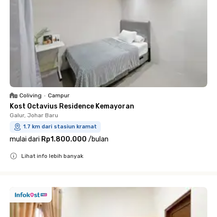
Coliving
•
Campur
Kost Octavius Residence Kemayoran
Galur, Johar Baru
1.7 km dari stasiun kramat
mulai dari
Rp1.800.000
/
bulan
Lihat info lebih banyak
Close