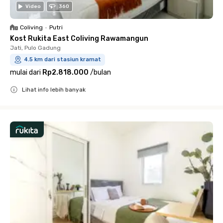
Video
360
Coliving
•
Putri
Kost Rukita East Coliving Rawamangun
Jati, Pulo Gadung
4.5 km dari stasiun kramat
mulai dari
Rp2.818.000
/
bulan
Lihat info lebih banyak
Close