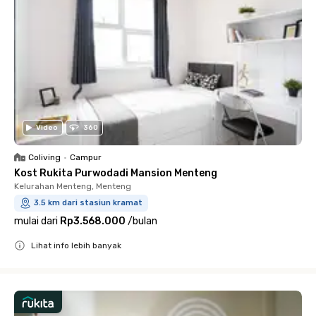
Video
360
Coliving
•
Campur
Kost Rukita Purwodadi Mansion Menteng
Kelurahan Menteng, Menteng
3.5 km dari stasiun kramat
mulai dari
Rp3.568.000
/
bulan
Lihat info lebih banyak
Close