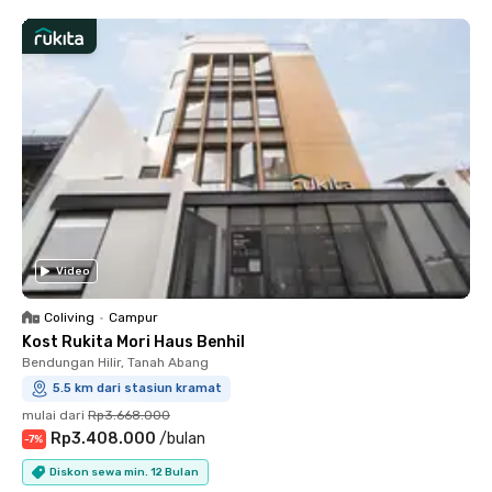
Video
Coliving
•
Campur
Kost Rukita Mori Haus Benhil
Bendungan Hilir, Tanah Abang
5.5 km dari stasiun kramat
mulai dari
Rp3.668.000
Rp3.408.000
/
bulan
-
7
%
Diskon sewa min. 12 Bulan