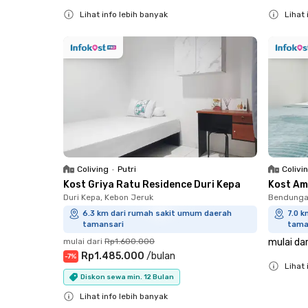
Lihat info lebih banyak
Lihat 
Close
Close
Coliving
•
Putri
Colivi
Kost Griya Ratu Residence Duri Kepa
Kost Am
Duri Kepa, Kebon Jeruk
Bendungan
6.3 km dari rumah sakit umum daerah
7.0 
tamansari
tama
mulai dari
Rp1.600.000
mulai dar
Rp1.485.000
/
bulan
-
7
%
Lihat 
Diskon sewa min. 12 Bulan
Close
Lihat info lebih banyak