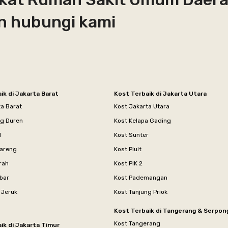
an hubungi kami
ik di Jakarta Barat
Kost Terbaik di Jakarta Utara
ta Barat
Kost Jakarta Utara
ng Duren
Kost Kelapa Gading
l
Kost Sunter
areng
Kost Pluit
rah
Kost PIK 2
bar
Kost Pademangan
 Jeruk
Kost Tanjung Priok
Kost Terbaik di Tangerang & Serpon
Kost Tangerang
ik di Jakarta Timur