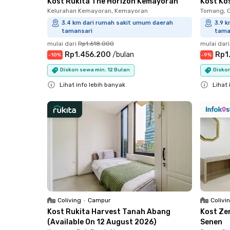
Kost Rukita The Horizon Kemayoran
Kost Ko
Kelurahan Kemayoran, Kemayoran
Tomang, 
3.4 km dari rumah sakit umum daerah
3.9 
tamansari
tama
mulai dari
Rp1.618.000
mulai dari
Rp1.456.200
/
bulan
Rp1
-
10
%
-
9
%
Diskon sewa min. 12 Bulan
Diskon
Lihat info lebih banyak
Lihat 
Close
Close
Coliving
•
Campur
Colivi
Kost Rukita Harvest Tanah Abang
Kost Ze
(Available On 12 August 2026)
Senen