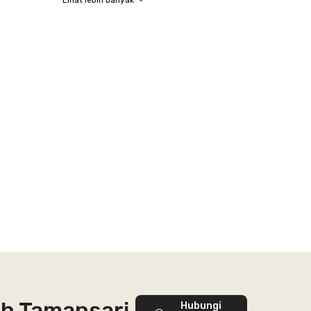
Lihat lebih banyak
ah Tamansari
Hubungi