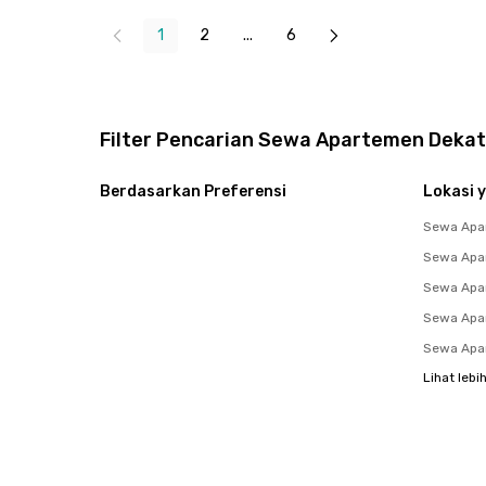
Close
1
2
...
6
Filter Pencarian Sewa Apartemen Deka
Berdasarkan Preferensi
Lokasi y
Sewa Apa
Sewa Apa
Sewa Apar
Sewa Apa
Sewa Apar
Lihat lebi