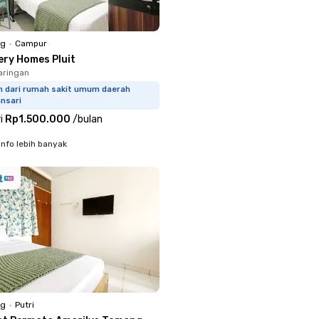
ng
•
Campur
ery Homes Pluit
jaringan
km dari rumah sakit umum daerah
nsari
i
Rp1.500.000
/
bulan
info lebih banyak
ng
•
Putri