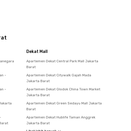
rat
Dekat Mall
manegara
Apartemen Dekat Central Park Mall Jakarta
Barat
an -
Apartemen Dekat Citywalk Gajah Mada
Jakarta Barat
an -
Apartemen Dekat Glodok China Town Market
Jakarta Barat
Jakarta
Apartemen Dekat Green Sedayu Mall Jakarta
Barat
-
Apartemen Dekat Hublife Taman Anggrek
Barat
Jakarta Barat