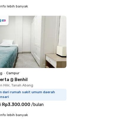
info lebih banyak
ng
•
Campur
erta @ Benhil
 Hilir, Tanah Abang
km dari rumah sakit umum daerah
nsari
i
Rp3.300.000
/
bulan
info lebih banyak