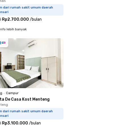
enen
km dari rumah sakit umum daerah
nsari
i
Rp2.700.000
/
bulan
info lebih banyak
ng
•
Campur
sta De Casa Kost Menteng
nteng
km dari rumah sakit umum daerah
nsari
i
Rp3.100.000
/
bulan