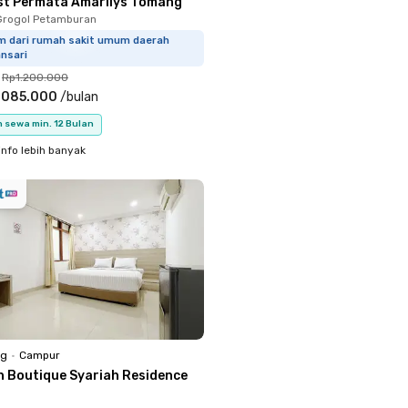
st Permata Amarilys Tomang
Grogol Petamburan
km dari rumah sakit umum daerah
nsari
Rp1.200.000
.085.000
/
bulan
 sewa min. 12 Bulan
info lebih banyak
ng
•
Campur
n Boutique Syariah Residence