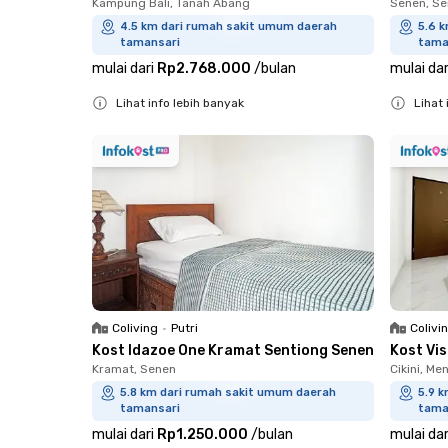
Kampung Bali, Tanah Abang
Senen, S
4.5 km dari rumah sakit umum daerah
5.6 
tamansari
tama
mulai dari
Rp2.768.000
/
bulan
mulai dar
Lihat info lebih banyak
Lihat 
Close
Close
Coliving
•
Putri
Colivi
Kost Idazoe One Kramat Sentiong Senen
Kost Vi
Kramat, Senen
Cikini, Me
5.8 km dari rumah sakit umum daerah
5.9 
tamansari
tama
mulai dari
Rp1.250.000
/
bulan
mulai dar