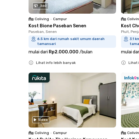
360
Coliving
•
Campur
Colivi
Kost Bione Paseban Senen
Kost Ch
Paseban, Senen
Pluit, Pen
6.5 km dari rumah sakit umum daerah
3.1 
tamansari
tama
mulai dari
Rp2.000.000
/
bulan
mulai dar
Lihat info lebih banyak
Lihat 
Close
Close
Video
Coliving
•
Campur
Colivi