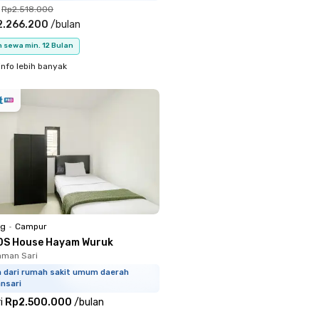
Rp2.518.000
2.266.200
/
bulan
 sewa min. 12 Bulan
info lebih banyak
ng
•
Campur
0S House Hayam Wuruk
aman Sari
km dari rumah sakit umum daerah
nsari
i
Rp2.500.000
/
bulan