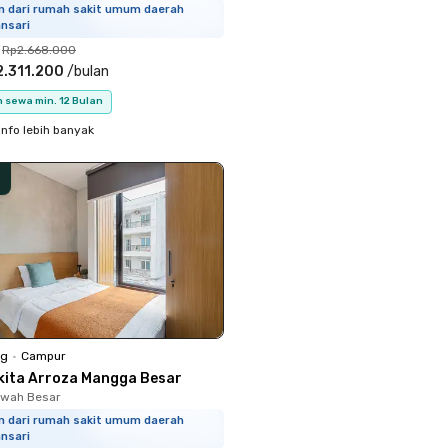
km dari rumah sakit umum daerah
nsari
Rp2.668.000
.311.200
/
bulan
 sewa min. 12 Bulan
info lebih banyak
ng
•
Campur
kita Arroza Mangga Besar
Sawah Besar
km dari rumah sakit umum daerah
nsari