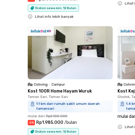
Lihat 
Diskon sewa min. 12 Bulan
Close
Lihat info lebih banyak
Close
Coliving
•
Campur
Colivi
Kost 100R Home Hayam Wuruk
Kost Ke
Taman Sari, Taman Sari
Glodok, T
1.1 km dari rumah sakit umum daerah
1.4 
tamansari
tama
mulai dari
Rp2.100.000
mulai dar
Rp1.985.000
/
bulan
-
5
%
Lihat 
Diskon sewa min. 12 Bulan
Close