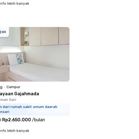
info lebih banyak
ng
•
Campur
jayaan Gajahmada
aman Sari
km dari rumah sakit umum daerah
nsari
i
Rp2.650.000
/
bulan
info lebih banyak