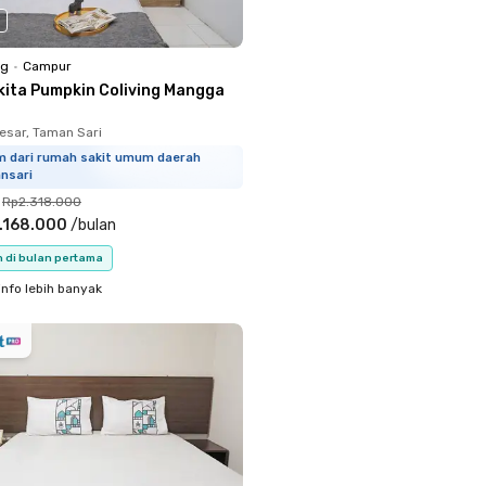
ng
•
Campur
kita Pumpkin Coliving Mangga
sar, Taman Sari
m dari rumah sakit umum daerah
nsari
Rp2.318.000
.168.000
/
bulan
n di bulan pertama
info lebih banyak