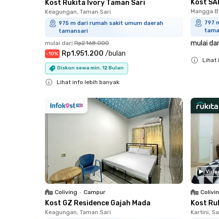
Kost SA
Kost Rukita Ivory Taman Sari
Mangga Be
Keagungan, Taman Sari
797 
975 m dari rumah sakit umum daerah
tama
tamansari
mulai dar
mulai dari
Rp2.168.000
Rp1.951.200
/
bulan
-
10
%
Lihat 
Diskon sewa min. 12 Bulan
Close
Lihat info lebih banyak
Close
Vide
Coliving
•
Campur
Colivi
Kost GZ Residence Gajah Mada
Kost Ru
Keagungan, Taman Sari
Kartini, 