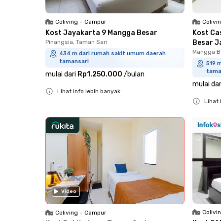
Coliving
•
Campur
Colivi
Kost Jayakarta 9 Mangga Besar
Kost Ca
Pinangsia, Taman Sari
Besar J
Mangga Be
434 m dari rumah sakit umum daerah
tamansari
519 
tama
mulai dari
Rp1.250.000
/
bulan
mulai dar
Lihat info lebih banyak
Lihat 
Close
Close
Video
Colivi
Coliving
•
Campur