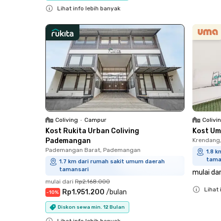
Lihat info lebih banyak
Close
Colivi
Coliving
•
Campur
Kost Um
Kost Rukita Urban Coliving
Krendang
Pademangan
Pademangan Barat, Pademangan
1.8 
tama
1.7 km dari rumah sakit umum daerah
tamansari
mulai dar
mulai dari
Rp2.168.000
Lihat 
Rp1.951.200
/
bulan
-
10
%
Close
Diskon sewa min. 12 Bulan