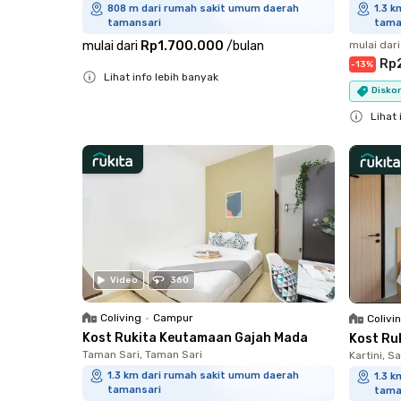
808 m dari rumah sakit umum daerah
1.3 
tamansari
tama
mulai dari
Rp1.700.000
/
bulan
mulai dari
Rp2
-
13
%
Lihat info lebih banyak
Diskon
Close
Lihat 
Close
Video
360
Coliving
•
Campur
Colivi
Kost Rukita Keutamaan Gajah Mada
Kost Ru
Taman Sari, Taman Sari
Kartini, 
1.3 km dari rumah sakit umum daerah
1.3 
tamansari
tama