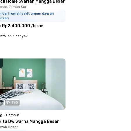
R II Home Syariah Mangga Besar
sar, Taman Sari
m dari rumah sakit umum daerah
nsari
i
Rp2.400.000
/
bulan
info lebih banyak
o
360
ng
•
Campur
kita Dwiwarna Mangga Besar
Sawah Besar