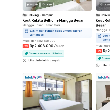
Video
360
360
Coliving
•
Campur
Colivi
Kost Rukita Belhome Mangga Besar
Kost Ru
Mangga Besar, Taman Sari
Besar
Mangga Be
236 m dari rumah sakit umum daerah
tamansari
256 
tama
mulai dari
Rp2.668.000
Rp2.408.000
/
bulan
mulai dari
-
9
%
Rp2
-
6
%
Diskon sewa min. 12 Bulan
Disko
Lihat info lebih banyak
Lihat 
Close
Close