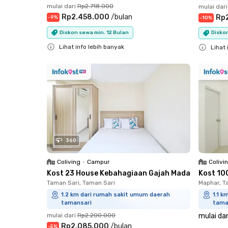
mulai dari
Rp2.718.000
mulai dari
Rp2.458.000
/
bulan
Rp
-
9
%
-
10
%
Diskon sewa min. 12 Bulan
Diskon
Lihat info lebih banyak
Lihat 
Close
Close
360
Coliving
•
Campur
Colivi
Kost 23 House Kebahagiaan Gajah Mada
Kost 10
Taman Sari, Taman Sari
Maphar, T
1.2 km dari rumah sakit umum daerah
1.1 
tamansari
tama
mulai dari
Rp2.200.000
mulai dar
Rp2.085.000
/
bulan
-
5
%