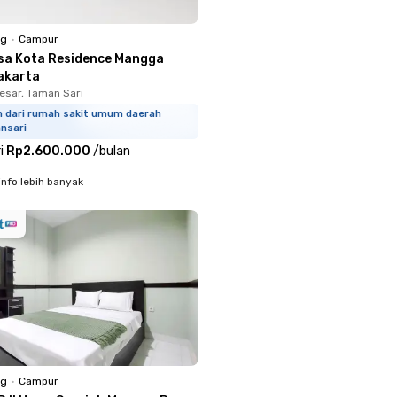
ng
•
Campur
sa Kota Residence Mangga
akarta
sar, Taman Sari
m dari rumah sakit umum daerah
nsari
i
Rp2.600.000
/
bulan
info lebih banyak
ng
•
Campur