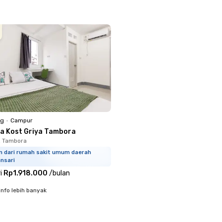
ng
•
Campur
a Kost Griya Tambora
, Tambora
km dari rumah sakit umum daerah
nsari
i
Rp1.918.000
/
bulan
info lebih banyak