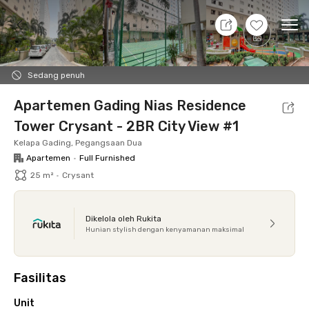
8 Agt 26 - Belum tahu
+
15
Ope
Foto
Fasilitas bersama
Lokasi
Aturan Tambahan
Sedang penuh
Apartemen Gading Nias Residence
Tower Crysant - 2BR City View #1
Kelapa Gading, Pegangsaan Dua
Apartemen
•
Full Furnished
25 m²
•
Crysant
Dikelola oleh Rukita
Hunian stylish dengan kenyamanan maksimal
Fasilitas
Unit