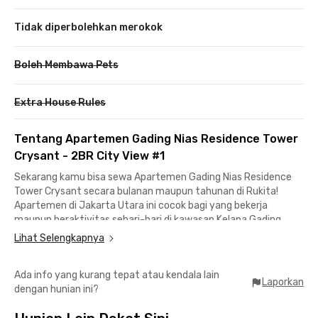
Tidak diperbolehkan merokok
Boleh Membawa Pets
Extra House Rules
Tentang Apartemen Gading Nias Residence Tower
Crysant - 2BR City View #1
Sekarang kamu bisa sewa Apartemen Gading Nias Residence
Tower Crysant secara bulanan maupun tahunan di Rukita!
Apartemen di Jakarta Utara ini cocok bagi yang bekerja
maupun beraktivitas sehari-hari di kawasan Kelapa Gading.
Lihat Selengkapnya
Untuk menuju Summarecon Mall Kelapa Gading, kamu hanya
membutuhkan waktu sekitar 5 menit berkendara saja.
Ada info yang kurang tepat atau kendala lain
Sementara untuk menuju ke Menara Satu Sentra Kelapa
Laporkan
dengan hunian ini?
Gading, kamu cukup menempuh kurang dari 10 menit
berkendara.