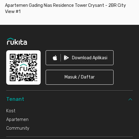
tunggu apa lagi? Yuk, booking unit Apartemen Gading Nias
Apartemen Gading Nias Residence Tower Crysant - 2BR City
Residence Tower Crysant - 2BR City View #1 ini sekarang juga
View #1
sebelum kehabisan!
Footer
Download Aplikasi
Masuk / Daftar
Tenant
Kost
Apartemen
Community