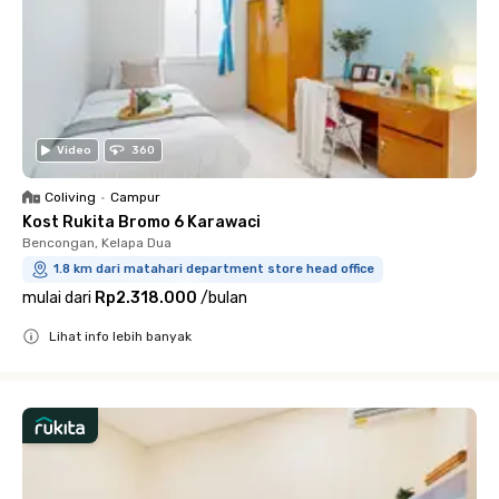
Video
360
Coliving
•
Campur
Kost Rukita Bromo 6 Karawaci
Bencongan, Kelapa Dua
1.8 km dari matahari department store head office
mulai dari
Rp2.318.000
/
bulan
Lihat info lebih banyak
Close