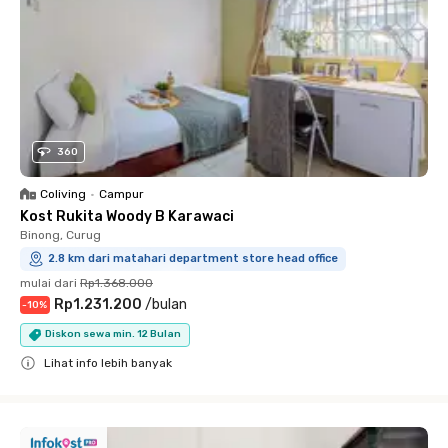
360
Coliving
•
Campur
Kost Rukita Woody B Karawaci
Binong, Curug
2.8 km dari matahari department store head office
mulai dari
Rp1.368.000
Rp1.231.200
/
bulan
-
10
%
Diskon sewa min. 12 Bulan
Lihat info lebih banyak
Close