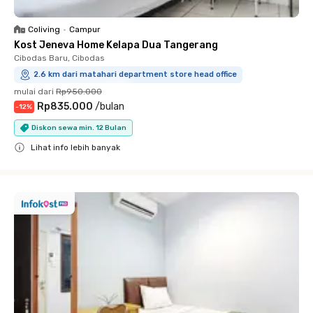
Coliving
•
Campur
Kost Jeneva Home Kelapa Dua Tangerang
Cibodas Baru, Cibodas
2.6 km dari matahari department store head office
mulai dari
Rp950.000
Rp835.000
/
bulan
-
12
%
Diskon sewa min. 12 Bulan
Lihat info lebih banyak
Close