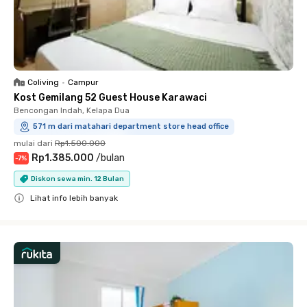
Coliving
•
Campur
Kost Gemilang 52 Guest House Karawaci
Bencongan Indah, Kelapa Dua
571 m dari matahari department store head office
mulai dari
Rp1.500.000
Rp1.385.000
/
bulan
-
7
%
Diskon sewa min. 12 Bulan
Lihat info lebih banyak
Close