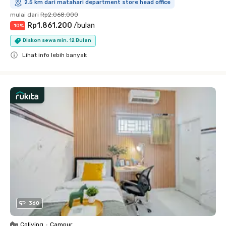
2.5 km dari matahari department store head office
mulai dari
Rp2.068.000
Rp1.861.200
/
bulan
-
10
%
Diskon sewa min. 12 Bulan
Lihat info lebih banyak
Close
360
Coliving
•
Campur