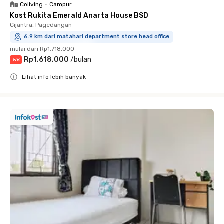
Coliving
•
Campur
Kost Rukita Emerald Anarta House BSD
Cijantra, Pagedangan
6.9 km dari matahari department store head office
mulai dari
Rp1.718.000
Rp1.618.000
/
bulan
-
5
%
Lihat info lebih banyak
Close