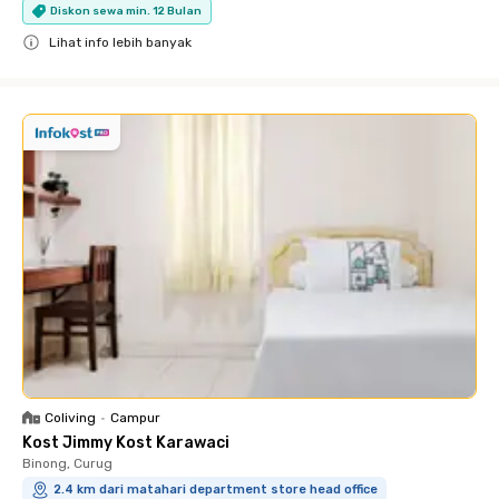
Diskon sewa min. 12 Bulan
Lihat info lebih banyak
Close
Coliving
•
Campur
Kost Jimmy Kost Karawaci
Binong, Curug
2.4 km dari matahari department store head office