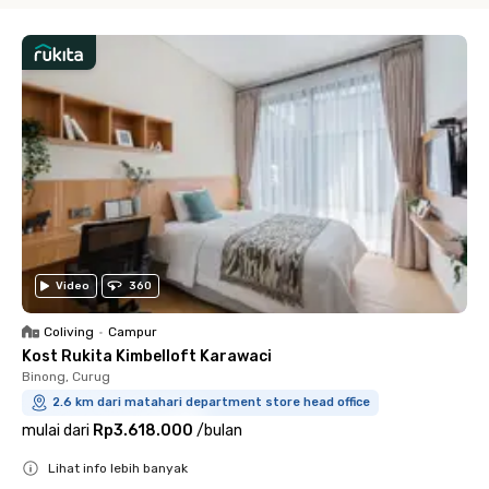
Video
360
Coliving
•
Campur
Kost Rukita Kimbelloft Karawaci
Binong, Curug
2.6 km dari matahari department store head office
mulai dari
Rp3.618.000
/
bulan
Lihat info lebih banyak