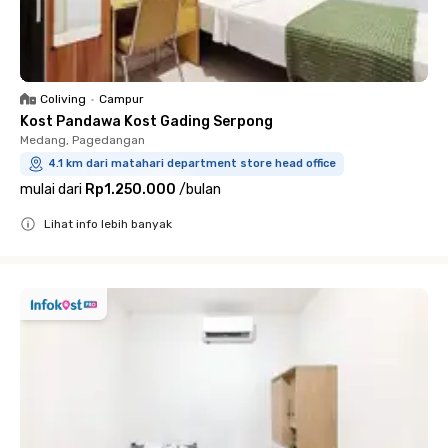
Coliving
•
Campur
Kost Pandawa Kost Gading Serpong
Medang, Pagedangan
4.1 km dari matahari department store head office
mulai dari
Rp1.250.000
/
bulan
Lihat info lebih banyak
Close