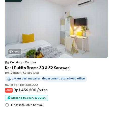
360
Coliving
•
Campur
Kost Rukita Bromo 30 & 32 Karawaci
Bencongan, Kelapa Dua
1.9 km dari matahari department store head office
mulai dari
Rp1.618.000
Rp1.456.200
/
bulan
-
10
%
Diskon sewa min. 12 Bulan
Lihat info lebih banyak
Close