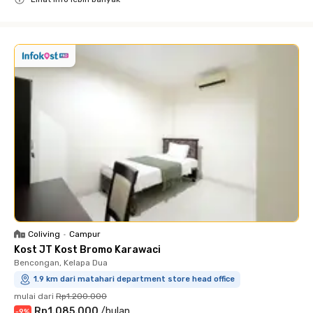
Close
Coliving
•
Campur
Kost JT Kost Bromo Karawaci
Bencongan, Kelapa Dua
1.9 km dari matahari department store head office
mulai dari
Rp1.200.000
Rp1.085.000
/
bulan
-
9
%