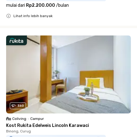
mulai dari
Rp2.200.000
/
bulan
Lihat info lebih banyak
Close
360
Coliving
•
Campur
Kost Rukita Edelweis Lincoln Karawaci
Binong, Curug