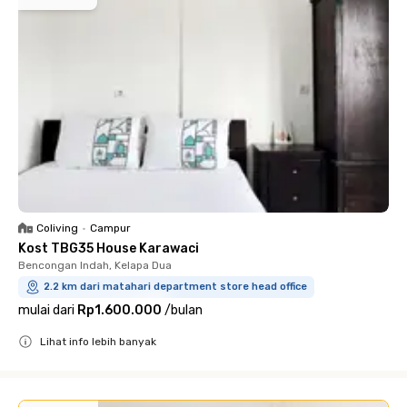
Coliving
•
Campur
Kost TBG35 House Karawaci
Bencongan Indah, Kelapa Dua
2.2 km dari matahari department store head office
mulai dari
Rp1.600.000
/
bulan
Lihat info lebih banyak
Close