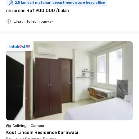
2.5 km dari matahari department store head office
mulai dari
Rp1.900.000
/
bulan
Lihat info lebih banyak
Close
Coliving
•
Campur
Kost Lincoln Residence Karawaci
Kelurahan Karawaci, Karawaci