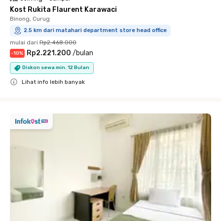
Kost Rukita Flaurent Karawaci
Binong, Curug
2.5 km dari matahari department store head office
mulai dari
Rp2.468.000
Rp2.221.200
/
bulan
-
10
%
Diskon sewa min. 12 Bulan
Lihat info lebih banyak
Close