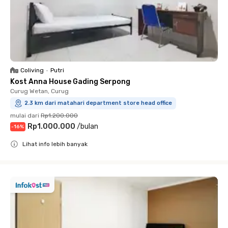
Coliving
•
Putri
Kost Anna House Gading Serpong
Curug Wetan, Curug
2.3 km dari matahari department store head office
mulai dari
Rp1.200.000
Rp1.000.000
/
bulan
-
16
%
Lihat info lebih banyak
Close