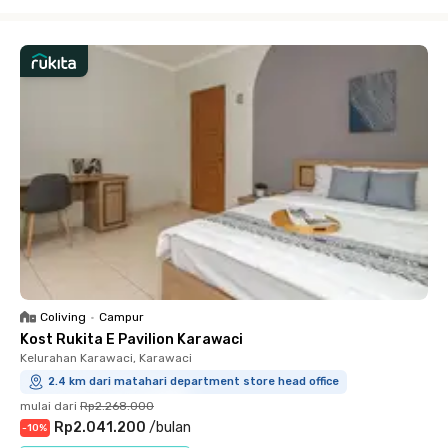
Close
Coliving
•
Campur
Kost Rukita E Pavilion Karawaci
Kelurahan Karawaci, Karawaci
2.4 km dari matahari department store head office
mulai dari
Rp2.268.000
Rp2.041.200
/
bulan
-
10
%