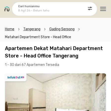
Cari hunianmu
8 Agt 26 - Belum tahu
Ope
Home
Tangerang
Gading Serpong
Matahari Department Store - Head Office
Apartemen Dekat Matahari Department
Store - Head Office Tangerang
1 - 30 dari 67 Apartemen
Tersedia