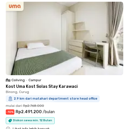
Coliving
•
Campur
Kost Uma Kost Solas Stay Karawaci
Binong, Curug
2.9 km dari matahari department store head office
mulai dari
Rp2.768.000
Rp2.491.200
/
bulan
-
10
%
Diskon sewa min. 12 Bulan
Lihat info lebih banyak