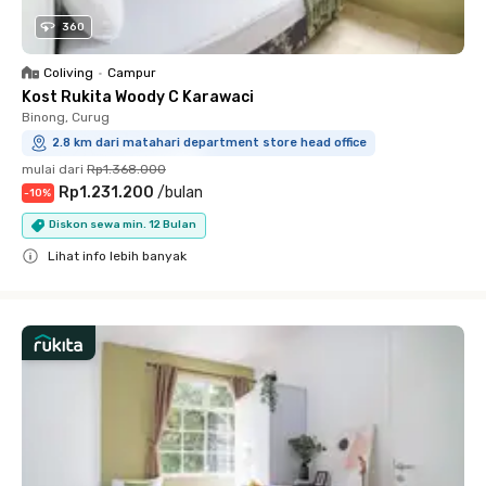
360
Coliving
•
Campur
Kost Rukita Woody C Karawaci
Binong, Curug
2.8 km dari matahari department store head office
mulai dari
Rp1.368.000
Rp1.231.200
/
bulan
-
10
%
Diskon sewa min. 12 Bulan
Lihat info lebih banyak
Close