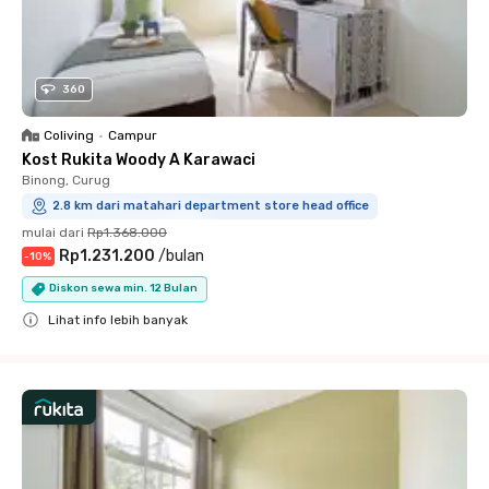
360
Coliving
•
Campur
Kost Rukita Woody A Karawaci
Binong, Curug
2.8 km dari matahari department store head office
mulai dari
Rp1.368.000
Rp1.231.200
/
bulan
-
10
%
Diskon sewa min. 12 Bulan
Lihat info lebih banyak
Close