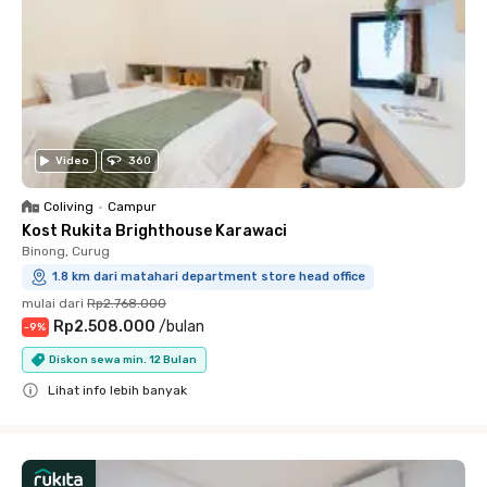
Video
360
Coliving
•
Campur
Kost Rukita Brighthouse Karawaci
Binong, Curug
1.8 km dari matahari department store head office
mulai dari
Rp2.768.000
Rp2.508.000
/
bulan
-
9
%
Diskon sewa min. 12 Bulan
Lihat info lebih banyak
Close