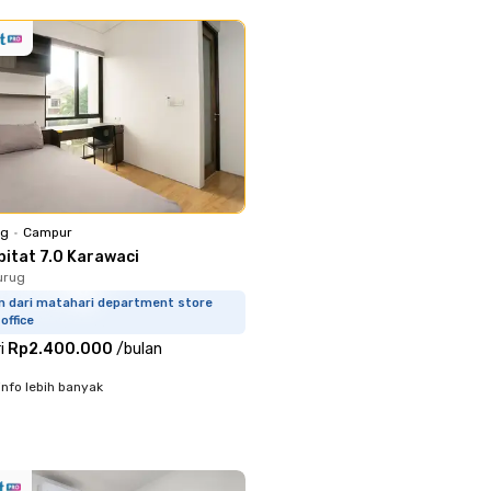
ng
•
Campur
bitat 7.0 Karawaci
urug
km dari matahari department store
office
i
Rp2.400.000
/
bulan
info lebih banyak