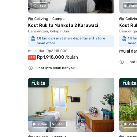
360
Vide
Coliving
•
Campur
Colivi
Kost Rukita Mahkota 2 Karawaci
Kost Ru
Bencongan, Kelapa Dua
Bencongan
1.8 km dari matahari department store
1.8 
head office
head 
mulai dari
Rp2.118.000
mulai dar
Rp1.918.000
/
bulan
-
9
%
Lihat 
Lihat info lebih banyak
Close
Close
Video
360
Vide
Coliving
•
Campur
Colivi