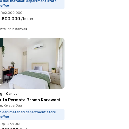
km dari matahari department store
office
Rp2.000.000
1.800.000
/
bulan
info lebih banyak
ng
•
Campur
kita Permata Bromo Karawaci
, Kelapa Dua
km dari matahari department store
office
Rp1.468.000