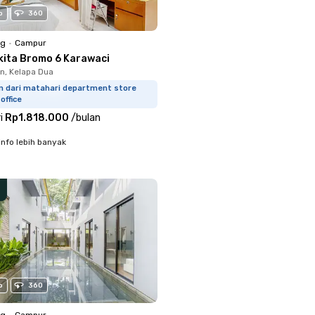
o
360
ng
•
Campur
kita Bromo 6 Karawaci
, Kelapa Dua
km dari matahari department store
office
i
Rp1.818.000
/
bulan
info lebih banyak
o
360
ng
•
Campur