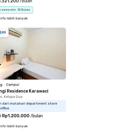
.321.200
/
bulan
 sewa min. 12 Bulan
info lebih banyak
ng
•
Campur
ngi Residence Karawaci
, Kelapa Dua
km dari matahari department store
office
i
Rp1.200.000
/
bulan
info lebih banyak