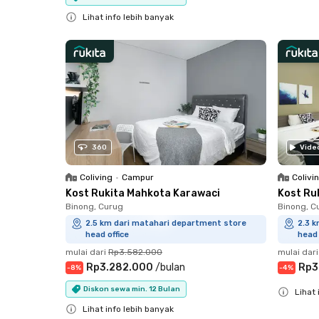
Close
Lihat info lebih banyak
Close
360
Vide
Coliving
•
Campur
Colivi
Kost Rukita Mahkota Karawaci
Kost Ru
Binong, Curug
Binong, C
2.5 km dari matahari department store
2.3 
head office
head 
mulai dari
Rp3.582.000
mulai dari
Rp3.282.000
/
bulan
Rp3
-
8
%
-
4
%
Diskon sewa min. 12 Bulan
Lihat 
Lihat info lebih banyak
Close