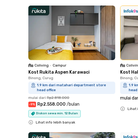
Close
Coliving
•
Campur
Colivi
Kost Rukita Aspen Karawaci
Kost Ha
Binong, Curug
Binong, C
1.9 km dari matahari department store
1.9 
head office
head 
mulai dari
Rp2.818.000
mulai dar
Rp2.558.000
/
bulan
-
9
%
Lihat 
Diskon sewa min. 12 Bulan
Close
Lihat info lebih banyak
Close