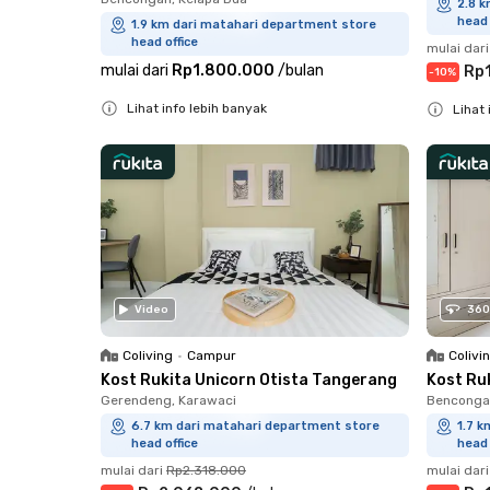
2.8 
head 
1.9 km dari matahari department store
head office
mulai dari
mulai dari
Rp1.800.000
/
bulan
Rp
-
10
%
Lihat info lebih banyak
Lihat 
Close
Close
Video
360
Coliving
•
Campur
Colivi
Kost Rukita Unicorn Otista Tangerang
Kost Ru
Gerendeng, Karawaci
Bencongan
6.7 km dari matahari department store
1.7 
head office
head 
mulai dari
Rp2.318.000
mulai dari