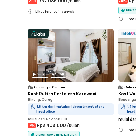
Rp2.068.000
/
bulan
Rp1
-
10
%
-
10
%
Diskon
Lihat info lebih banyak
Close
Lihat 
Close
Video
360
Coliving
•
Campur
Colivi
Kost Rukita Fortaleza Karawaci
Kost Wa
Binong, Curug
Bencongan
1.8 km dari matahari department store
1.7 
head office
head 
mulai dari
Rp2.668.000
mulai dar
Rp2.408.000
/
bulan
-
9
%
Lihat 
Diskon sewa min. 12 Bulan