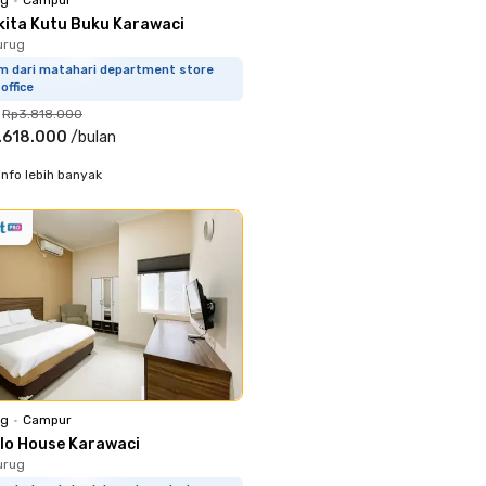
kita Kutu Buku Karawaci
urug
km dari matahari department store
office
Rp3.818.000
.618.000
/
bulan
info lebih banyak
ng
•
Campur
ilo House Karawaci
urug