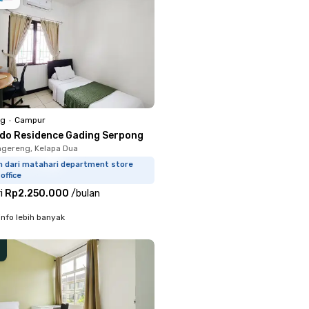
ng
•
Campur
ldo Residence Gading Serpong
gereng, Kelapa Dua
km dari matahari department store
office
i
Rp2.250.000
/
bulan
info lebih banyak