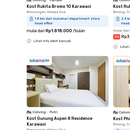
Kost Rukita Bromo 10 Karawaci
Kost Ru
Bencongan, Kelapa Dua
Binong, C
1.8 km dari matahari department store
2.4 
head office
head 
mulai dari
Rp1.818.000
/
bulan
mulai dari
Rp3
-
5
%
Lihat info lebih banyak
Lihat 
Close
Close
Coliving
•
Putri
Colivi
Kost Gunung Aspen 8 Residence
Kost Ph
Karawaci
Binong, C
Bencongan, Kelapa Dua