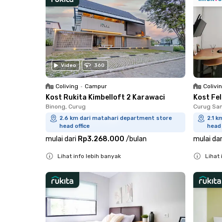
Video
360
Coliving
•
Campur
Colivi
Kost Rukita Kimbelloft 2 Karawaci
Kost Fe
Binong, Curug
Curug San
2.6 km dari matahari department store
2.1 
head office
head 
mulai dari
Rp3.268.000
/
bulan
mulai dar
Lihat info lebih banyak
Lihat 
Close
Close