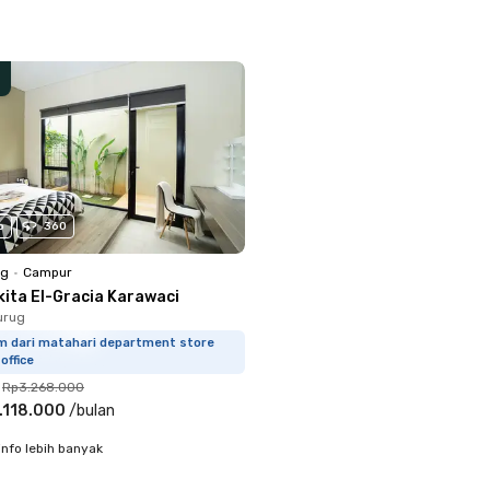
o
360
ng
•
Campur
kita El-Gracia Karawaci
urug
km dari matahari department store
office
Rp3.268.000
.118.000
/
bulan
info lebih banyak