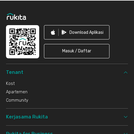
Footer
Download Aplikasi
Masuk / Daftar
Tenant
Kost
Apartemen
Community
Kerjasama Rukita
Rukita for Business