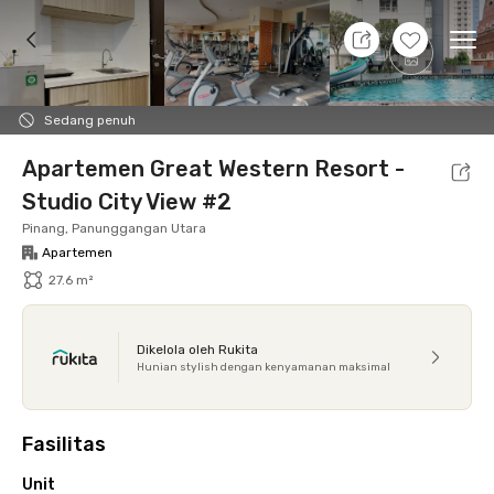
8 Agt 26 - Belum tahu
+
10
Ope
Foto
Fasilitas bersama
Lokasi
Aturan Tambahan
Sedang penuh
Apartemen Great Western Resort -
Studio City View #2
Pinang, Panunggangan Utara
Apartemen
27.6 m²
Dikelola oleh Rukita
Hunian stylish dengan kenyamanan maksimal
Fasilitas
Unit