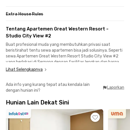
Extra House Rules
Tentang Apartemen Great Western Resort -
Studio City View #2
Buat profesional muda yang membutuhkan privasi saat
beristirahat tentu sewa apartemen bisa jadi solusinya. Seperti
sewa Apartemen Great Western Resort Studio City View #2
yang berlokasi di Serpong dengan fasilitas lengkap dan harga
sewanya sudah termasuk IPL.
Lihat Selengkapnya
Fasilitas gedung apartemen di Tangerang ini termasuk lobi,
Ada info yang kurang tepat atau kendala lain
kolam renang, gym, area parkir mobil dan motor, minimarket,
Laporkan
dengan hunian ini?
lift, serta CCTV. Unit Apartemen Great Western Resort Studio
City View #2 juga sudah fully furnished dengan access card,
Hunian Lain Dekat Sini
AC, TV, kulkas, serta kamar mandi yang sudah dilengkapi
dengan water heater.
Di sekitar apartemen ini terdapat Hypermart Karawaci yang
bisa dicapai dalam 11 menit jika kamu butuh belanja bulanan.