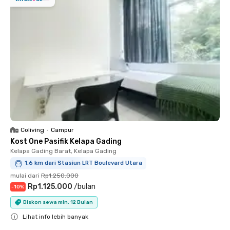
Coliving
•
Campur
Kost One Pasifik Kelapa Gading
Kelapa Gading Barat, Kelapa Gading
1.6 km dari Stasiun LRT Boulevard Utara
mulai dari
Rp1.250.000
Rp1.125.000
/
bulan
-
10
%
Diskon sewa min. 12 Bulan
Lihat info lebih banyak
Close