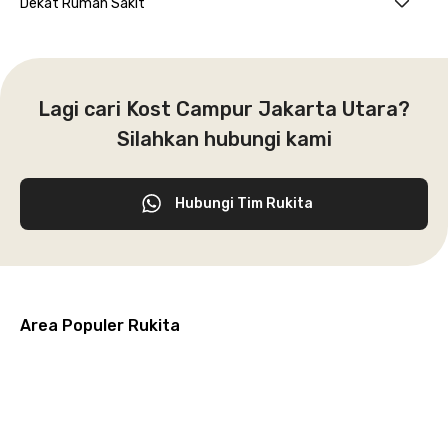
Dekat Rumah Sakit
Lagi cari Kost Campur Jakarta Utara?
Silahkan hubungi kami
Hubungi Tim Rukita
Area Populer Rukita
Grogol
Kebon
Kuningan
Petamburan
Menteng
Jeruk
Bandung
Surabaya
Malang
Solo
Karawaci
Jakarta
Jakarta
Jakarta
Jakarta
Jawa
Jawa
Jawa
Jawa