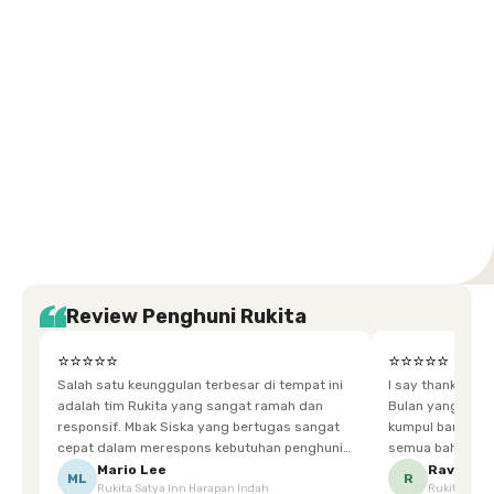
Selatan
Barat
Tangerang
Pusat
Barat
Barat
Timur
Timur
Tengah
Setiabudi
Cilandak
Depok
Kemanggisan
Semarang
Medan
Tangerang
Bali
Yogyakarta
Jakarta
Jakarta
Jawa
Jakarta
Jawa
Sumatera
Selatan
Banten
Selatan
Barat
Barat
Bali
Yogyakarta
Tengah
Utara
Review Penghuni Rukita
⭐⭐⭐⭐⭐
⭐⭐⭐⭐⭐
Salah satu keunggulan terbesar di tempat ini
I say thankyou s
adalah tim Rukita yang sangat ramah dan
Bulan yang super happy! banyak tem
responsif. Mbak Siska yang bertugas sangat
kumpul bareng mak
cepat dalam merespons kebutuhan penghuni.
semua bahagia ad
Ketika saya meminta keset karena sempat
mgkn saran dari air aja & kebersihan lebih di
Mario Lee
Ravena
ML
R
Rukita Satya Inn Harapan Indah
Rukita Dimi
terpeleset, permintaan tersebut langsung
tingkatka