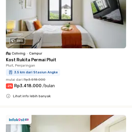
360
Coliving
•
Campur
Kost Rukita Permai Pluit
Pluit, Penjaringan
3.5 km dari Stasiun Angke
mulai dari
Rp3.518.000
Rp3.418.000
/
bulan
-
2
%
Lihat info lebih banyak
Close