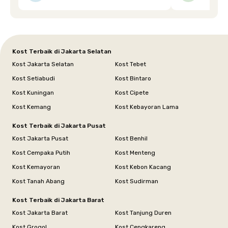
dipenuhi dengan cepat. Terima kasih Mbak
Siska.
Kost Terbaik di Jakarta Selatan
Kost Jakarta Selatan
Kost Tebet
Kost Setiabudi
Kost Bintaro
Kost Kuningan
Kost Cipete
Kost Kemang
Kost Kebayoran Lama
Kost Terbaik di Jakarta Pusat
Kost Jakarta Pusat
Kost Benhil
Kost Cempaka Putih
Kost Menteng
Kost Kemayoran
Kost Kebon Kacang
Kost Tanah Abang
Kost Sudirman
Kost Terbaik di Jakarta Barat
Kost Jakarta Barat
Kost Tanjung Duren
Kost Grogol
Kost Cengkareng