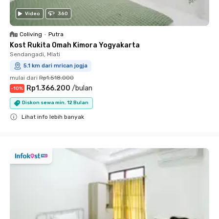
Video
360
Coliving
•
Putra
Kost Rukita Omah Kimora Yogyakarta
Sendangadi, Mlati
5.1 km dari mrican jogja
mulai dari
Rp1.518.000
Rp1.366.200
/
bulan
-
10
%
Diskon sewa min. 12 Bulan
Lihat info lebih banyak
Close