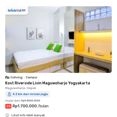
Coliving
•
Campur
Kost Riverside Livin Maguwoharjo Yogyakarta
Maguwoharjo, Depok
4.2 km dari mrican jogja
mulai dari
Rp1.800.000
Rp1.700.000
/
bulan
-
5
%
Lihat info lebih banyak