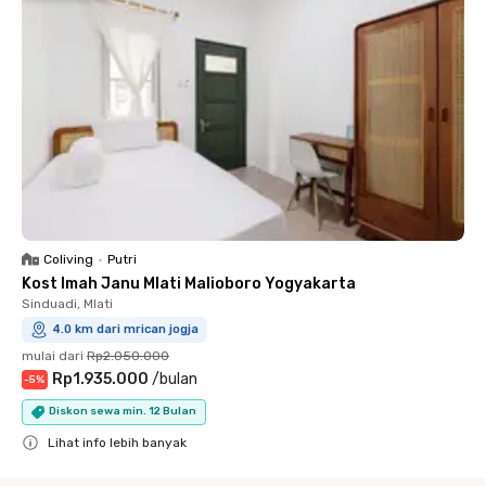
Coliving
•
Putri
Kost Imah Janu Mlati Malioboro Yogyakarta
Sinduadi, Mlati
4.0 km dari mrican jogja
mulai dari
Rp2.050.000
Rp1.935.000
/
bulan
-
5
%
Diskon sewa min. 12 Bulan
Lihat info lebih banyak
Close