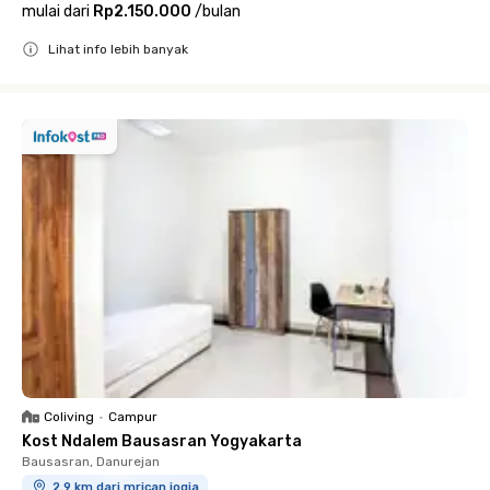
mulai dari
Rp2.150.000
/
bulan
Lihat info lebih banyak
Close
Coliving
•
Campur
Kost Ndalem Bausasran Yogyakarta
Bausasran, Danurejan
2.9 km dari mrican jogja