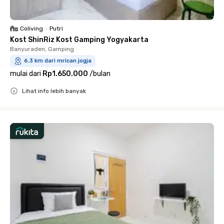
Coliving
•
Putri
Kost ShinRiz Kost Gamping Yogyakarta
Banyuraden, Gamping
6.3 km dari mrican jogja
mulai dari
Rp1.650.000
/
bulan
Lihat info lebih banyak
Close