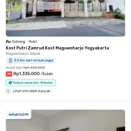
Coliving
•
Putri
Kost Putri Zamrud Kost Maguwoharjo Yogyakarta
Maguwoharjo, Depok
3.5 km dari mrican jogja
mulai dari
Rp1.450.000
Rp1.335.000
/
bulan
-
7
%
Diskon sewa min. 12 Bulan
Lihat info lebih banyak
Close