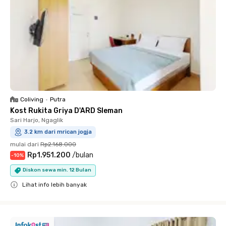
Coliving
•
Putra
Kost Rukita Griya D'ARD Sleman
Sari Harjo, Ngaglik
3.2 km dari mrican jogja
mulai dari
Rp2.168.000
Rp1.951.200
/
bulan
-
10
%
Diskon sewa min. 12 Bulan
Lihat info lebih banyak
Close