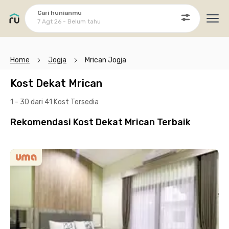
Cari hunianmu
7 Agt 26 - Belum tahu
Ope
Home
Jogja
Mrican Jogja
Kost Dekat Mrican
1 - 30 dari 41 Kost
Tersedia
Rekomendasi Kost Dekat Mrican Terbaik