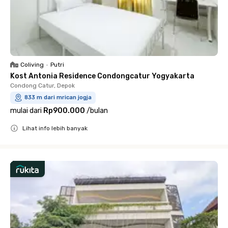
Coliving
•
Putri
Kost Antonia Residence Condongcatur Yogyakarta
Condong Catur, Depok
833 m dari mrican jogja
mulai dari
Rp900.000
/
bulan
Lihat info lebih banyak
Close