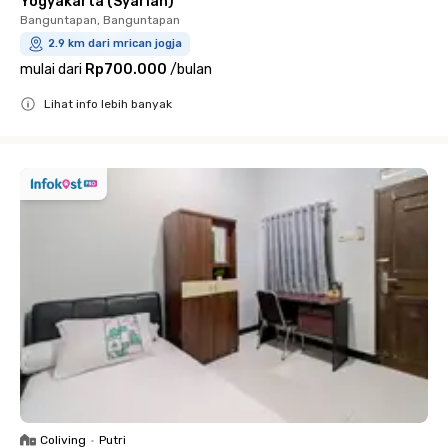
Yogyakarta (Syariah)
Banguntapan, Banguntapan
2.9 km dari mrican jogja
mulai dari
Rp700.000
/
bulan
Lihat info lebih banyak
Close
Coliving
•
Putri