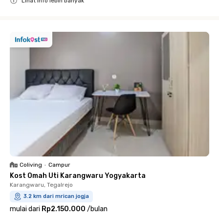
Lihat info lebih banyak
Close
Coliving
•
Campur
Kost Omah Uti Karangwaru Yogyakarta
Karangwaru, Tegalrejo
3.2 km dari mrican jogja
mulai dari
Rp2.150.000
/
bulan