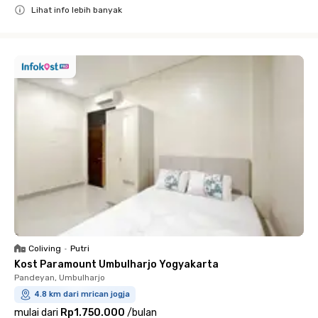
Lihat info lebih banyak
Close
Coliving
•
Putri
Kost Paramount Umbulharjo Yogyakarta
Pandeyan, Umbulharjo
4.8 km dari mrican jogja
mulai dari
Rp1.750.000
/
bulan