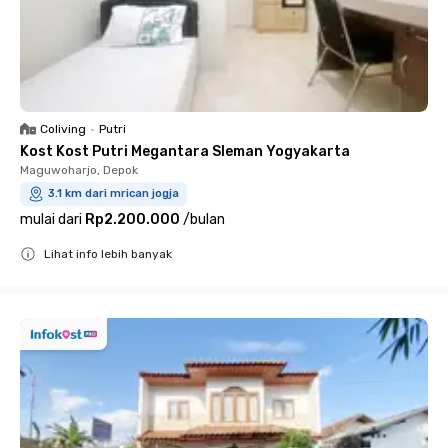
Coliving
•
Putri
Kost Kost Putri Megantara Sleman Yogyakarta
Maguwoharjo, Depok
3.1 km dari mrican jogja
mulai dari
Rp2.200.000
/
bulan
Lihat info lebih banyak
Close