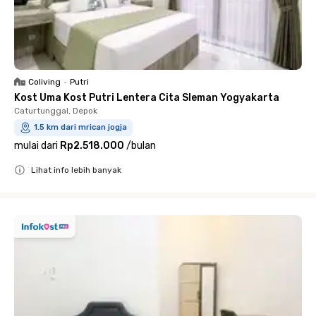
Coliving
•
Putri
Kost Uma Kost Putri Lentera Cita Sleman Yogyakarta
Caturtunggal, Depok
1.5 km dari mrican jogja
mulai dari
Rp2.518.000
/
bulan
Lihat info lebih banyak
Close