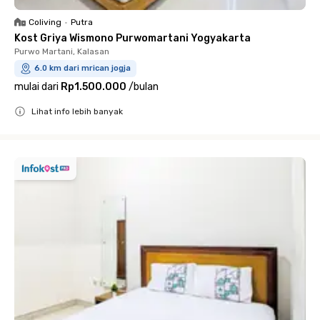
Coliving
•
Putra
Kost Griya Wismono Purwomartani Yogyakarta
Purwo Martani, Kalasan
6.0 km dari mrican jogja
mulai dari
Rp1.500.000
/
bulan
Lihat info lebih banyak
Close