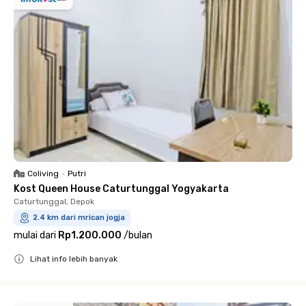
Coliving
•
Putri
Kost Queen House Caturtunggal Yogyakarta
Caturtunggal, Depok
2.4 km dari mrican jogja
mulai dari
Rp1.200.000
/
bulan
Lihat info lebih banyak
Close