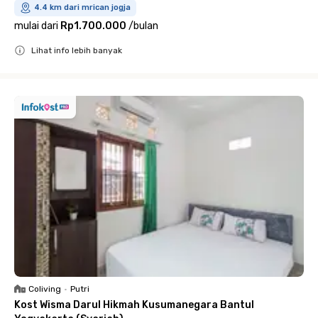
4.4 km dari mrican jogja
mulai dari
Rp1.700.000
/
bulan
Lihat info lebih banyak
Close
Coliving
•
Putri
Kost Wisma Darul Hikmah Kusumanegara Bantul