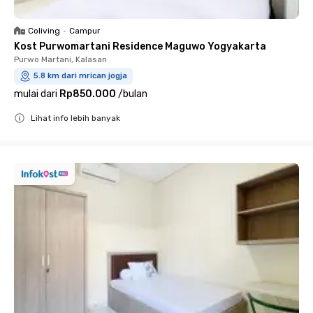
Coliving
•
Campur
Kost Purwomartani Residence Maguwo Yogyakarta
Purwo Martani, Kalasan
5.8 km dari mrican jogja
mulai dari
Rp850.000
/
bulan
Lihat info lebih banyak
Close