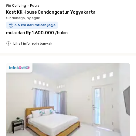
Coliving
•
Putra
Kost KK House Condongcatur Yogyakarta
Sinduharjo, Ngaglik
3.6 km dari mrican jogja
mulai dari
Rp1.600.000
/
bulan
Lihat info lebih banyak
Close