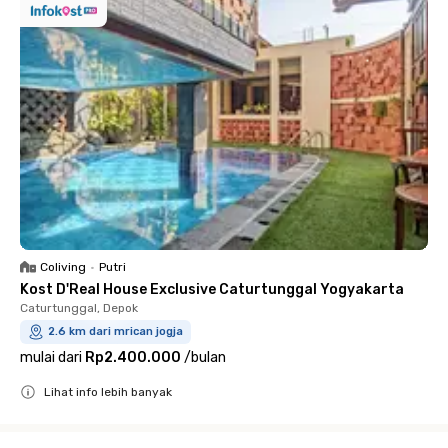
Coliving
•
Putri
Kost D'Real House Exclusive Caturtunggal Yogyakarta
Caturtunggal, Depok
2.6 km dari mrican jogja
mulai dari
Rp2.400.000
/
bulan
Lihat info lebih banyak
Close