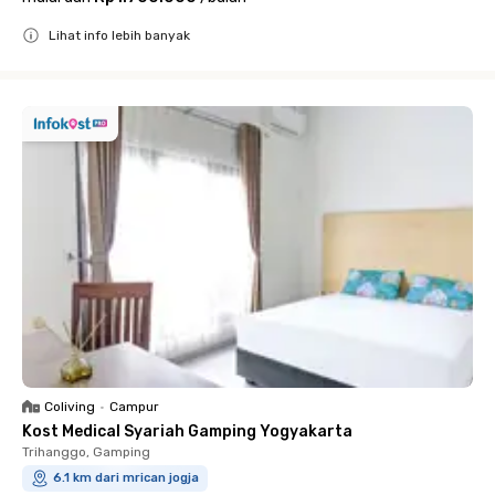
Lihat info lebih banyak
Close
Coliving
•
Campur
Kost Medical Syariah Gamping Yogyakarta
Trihanggo, Gamping
6.1 km dari mrican jogja