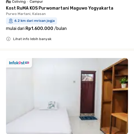
Coliving
•
Campur
Kost RuMA KOS Purwomartani Maguwo Yogyakarta
Purwo Martani, Kalasan
6.2 km dari mrican jogja
mulai dari
Rp1.600.000
/
bulan
Lihat info lebih banyak
Close