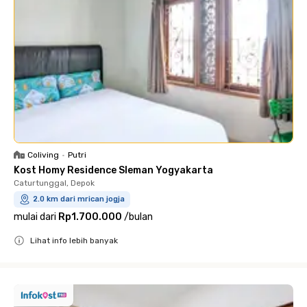
Coliving
•
Putri
Kost Homy Residence Sleman Yogyakarta
Caturtunggal, Depok
2.0 km dari mrican jogja
mulai dari
Rp1.700.000
/
bulan
Lihat info lebih banyak
Close