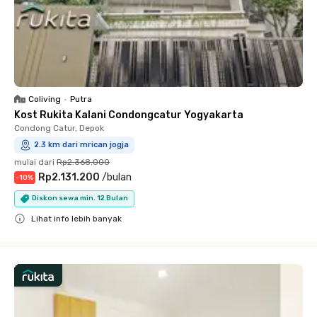
Coliving
•
Putra
Kost Rukita Kalani Condongcatur Yogyakarta
Condong Catur, Depok
2.3 km dari mrican jogja
mulai dari
Rp2.368.000
Rp2.131.200
/
bulan
-
10
%
Diskon sewa min. 12 Bulan
Lihat info lebih banyak
Close