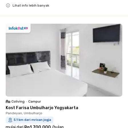
Lihat info lebih banyak
Close
Coliving
•
Campur
Kost Farisa Umbulharjo Yogyakarta
Pandeyan, Umbulharjo
5.1 km dari mrican jogja
mulai dari
Rp1.700.000
/
bulan