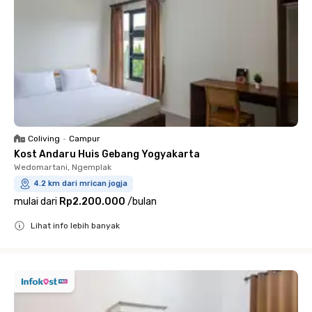
Coliving
•
Campur
Kost Andaru Huis Gebang Yogyakarta
Wedomartani, Ngemplak
4.2 km dari mrican jogja
mulai dari
Rp2.200.000
/
bulan
Lihat info lebih banyak
Close