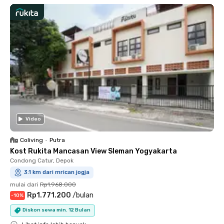
Video
Coliving
•
Putra
Kost Rukita Mancasan View Sleman Yogyakarta
Condong Catur, Depok
3.1 km dari mrican jogja
mulai dari
Rp1.968.000
Rp1.771.200
/
bulan
-
10
%
Diskon sewa min. 12 Bulan