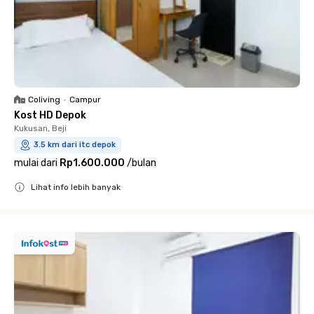
Coliving
•
Campur
Kost HD Depok
Kukusan, Beji
3.5 km dari itc depok
mulai dari
Rp1.600.000
/
bulan
Lihat info lebih banyak
Close