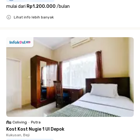
mulai dari
Rp1.200.000
/
bulan
Lihat info lebih banyak
Close
Coliving
•
Putra
Kost Kost Nugie 1 UI Depok
Kukusan, Beji