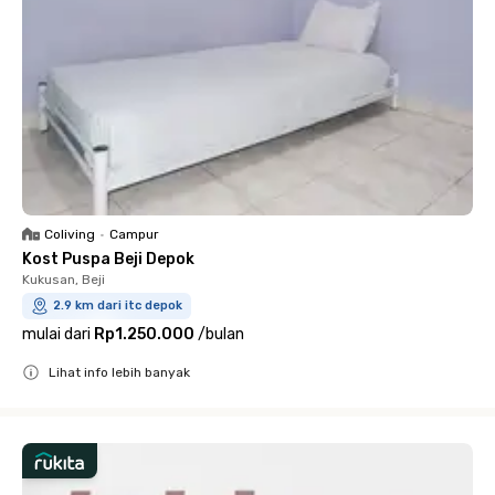
Coliving
•
Campur
Kost Puspa Beji Depok
Kukusan, Beji
2.9 km dari itc depok
mulai dari
Rp1.250.000
/
bulan
Lihat info lebih banyak
Close