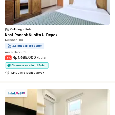
Coliving
•
Putri
Kost Pondok Nunita UI Depok
Kukusan, Beji
3.5 km dari itc depok
mulai dari
Rp1.800.000
Rp1.685.000
/
bulan
-
6
%
Diskon sewa min. 12 Bulan
Lihat info lebih banyak
Close