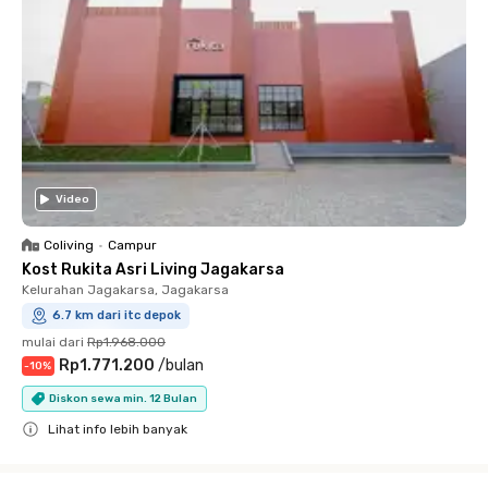
Video
Coliving
•
Campur
Kost Rukita Asri Living Jagakarsa
Kelurahan Jagakarsa, Jagakarsa
6.7 km dari itc depok
mulai dari
Rp1.968.000
Rp1.771.200
/
bulan
-
10
%
Diskon sewa min. 12 Bulan
Lihat info lebih banyak
Close