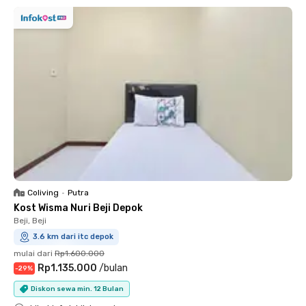
Coliving
•
Putra
Kost Wisma Nuri Beji Depok
Beji, Beji
3.6 km dari itc depok
mulai dari
Rp1.600.000
Rp1.135.000
/
bulan
-
29
%
Diskon sewa min. 12 Bulan