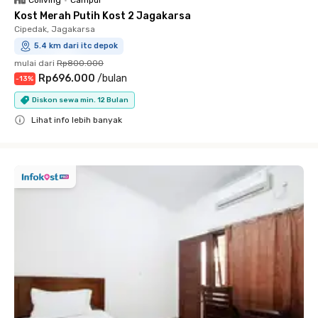
Coliving
•
Campur
Kost Merah Putih Kost 2 Jagakarsa
Cipedak, Jagakarsa
5.4 km dari itc depok
mulai dari
Rp800.000
Rp696.000
/
bulan
-
13
%
Diskon sewa min. 12 Bulan
Lihat info lebih banyak
Close