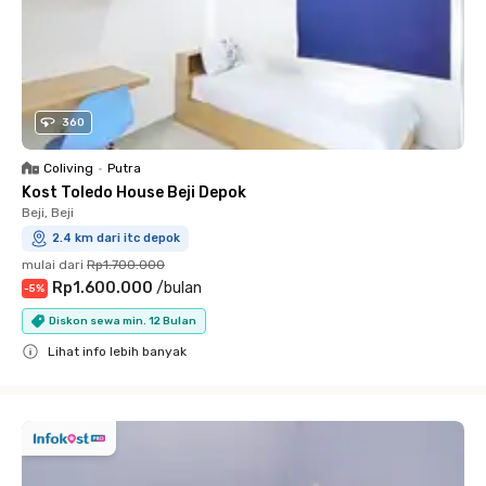
360
Coliving
•
Putra
Kost Toledo House Beji Depok
Beji, Beji
2.4 km dari itc depok
mulai dari
Rp1.700.000
Rp1.600.000
/
bulan
-
5
%
Diskon sewa min. 12 Bulan
Lihat info lebih banyak
Close