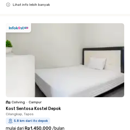
Lihat info lebih banyak
Close
Coliving
•
Campur
Kost Sentosa Kostel Depok
Cilangkap, Tapos
5.8 km dari itc depok
mulai dari
Rp1.450.000
/
bulan