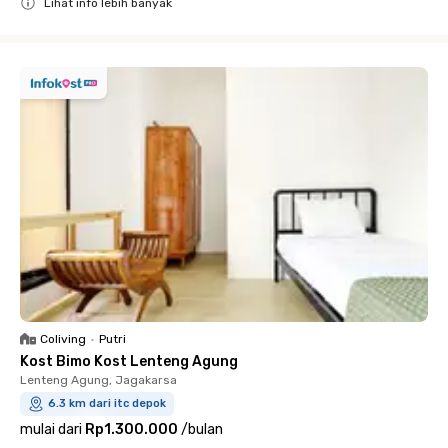
Lihat info lebih banyak
Close
Coliving
•
Putri
Kost Bimo Kost Lenteng Agung
Lenteng Agung, Jagakarsa
6.3 km dari itc depok
mulai dari
Rp1.300.000
/
bulan