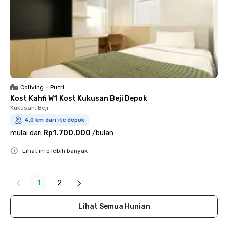
Coliving
•
Putri
Kost Kahfi W1 Kost Kukusan Beji Depok
Kukusan, Beji
4.0 km dari itc depok
mulai dari
Rp1.700.000
/
bulan
Lihat info lebih banyak
Close
1
2
Lihat Semua Hunian