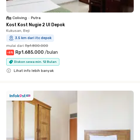
Coliving
•
Putra
Kost Kost Nugie 2 UI Depok
Kukusan, Beji
3.5 km dari itc depok
mulai dari
Rp1.800.000
Rp1.685.000
/
bulan
-
6
%
Diskon sewa min. 12 Bulan
Lihat info lebih banyak
Close