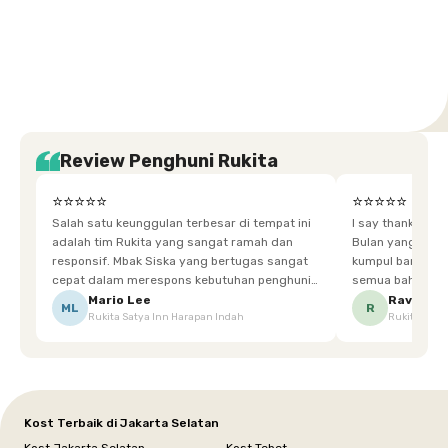
Setiabudi
Cilandak
Depok
Kemanggisan
Semarang
Medan
Tangerang
Bali
Yogyakarta
Jakarta
Jakarta
Jawa
Jakarta
Jawa
Sumatera
Selatan
Banten
Selatan
Barat
Barat
Bali
Yogyakarta
Tengah
Utara
Review Penghuni Rukita
⭐⭐⭐⭐⭐
⭐⭐⭐⭐⭐
Salah satu keunggulan terbesar di tempat ini
I say thankyou s
adalah tim Rukita yang sangat ramah dan
Bulan yang super happy! banyak tem
responsif. Mbak Siska yang bertugas sangat
kumpul bareng mak
cepat dalam merespons kebutuhan penghuni.
semua bahagia ad
Ketika saya meminta keset karena sempat
mgkn saran dari air aja & kebersihan lebih di
Mario Lee
Ravena
ML
R
Rukita Satya Inn Harapan Indah
Rukita Dimi
terpeleset, permintaan tersebut langsung
tingkatka
dipenuhi dengan cepat. Terima kasih Mbak
Siska.
Kost Terbaik di Jakarta Selatan