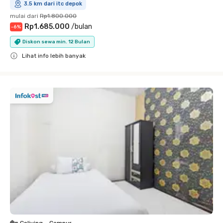
3.5 km dari itc depok
mulai dari
Rp1.800.000
Rp1.685.000
/
bulan
-
6
%
Diskon sewa min. 12 Bulan
Lihat info lebih banyak
Close