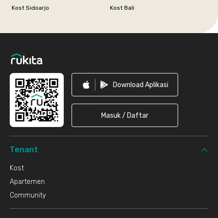
Kost Sidoarjo
Kost Bali
Footer
Download Aplikasi
Masuk / Daftar
Tenant
Kost
Apartemen
Community