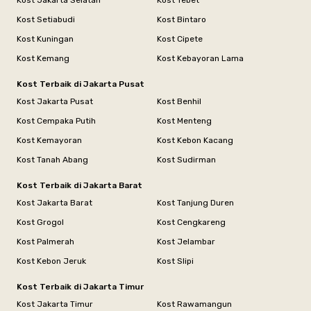
Kost Jakarta Selatan
Kost Tebet
Kost Setiabudi
Kost Bintaro
Kost Kuningan
Kost Cipete
Kost Kemang
Kost Kebayoran Lama
Kost Terbaik di Jakarta Pusat
Kost Jakarta Pusat
Kost Benhil
Kost Cempaka Putih
Kost Menteng
Kost Kemayoran
Kost Kebon Kacang
Kost Tanah Abang
Kost Sudirman
Kost Terbaik di Jakarta Barat
Kost Jakarta Barat
Kost Tanjung Duren
Kost Grogol
Kost Cengkareng
Kost Palmerah
Kost Jelambar
Kost Kebon Jeruk
Kost Slipi
Kost Terbaik di Jakarta Timur
Kost Jakarta Timur
Kost Rawamangun