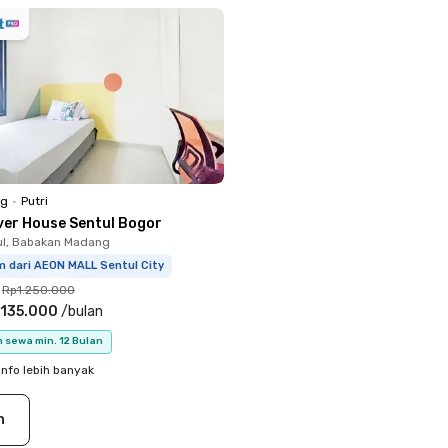
ng
•
Putri
iver House Sentul Bogor
ul, Babakan Madang
m dari AEON MALL Sentul City
Rp1.250.000
.135.000
/
bulan
 sewa min. 12 Bulan
info lebih banyak
n