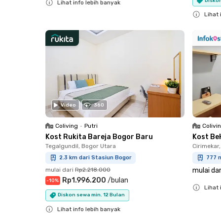
Diskon
Lihat info lebih banyak
Close
Lihat 
Close
Video
360
Coliving
•
Putri
Colivi
Kost Rukita Bareja Bogor Baru
Kost Be
Tegalgundil, Bogor Utara
Cirimekar,
2.3 km dari Stasiun Bogor
777 m
mulai dari
Rp2.218.000
mulai dar
Rp1.996.200
/
bulan
-
10
%
Lihat 
Diskon sewa min. 12 Bulan
Close
Lihat info lebih banyak
Close