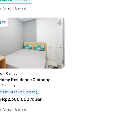
 sewa min. 12 Bulan
info lebih banyak
ng
•
Campur
Homy Residence Cibinong
 Cibinong
 dari Stasiun Cibinong
i
Rp2.300.000
/
bulan
info lebih banyak