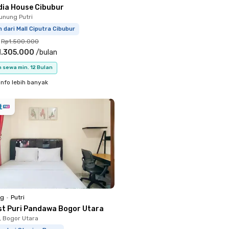
dia House Cibubur
unung Putri
m dari Mall Ciputra Cibubur
Rp1.500.000
1.305.000
/
bulan
 sewa min. 12 Bulan
info lebih banyak
ng
•
Putri
st Puri Pandawa Bogor Utara
, Bogor Utara