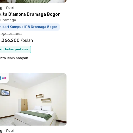
ng
•
Putri
kita D'amora Dramaga Bogor
 Dramaga
km dari Kampus IPB Dramaga Bogor
Rp1.518.000
1.366.200
/
bulan
n di bulan pertama
info lebih banyak
ng
•
Putri