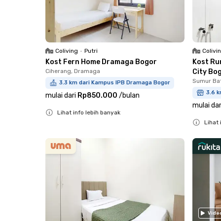
Coliving
•
Putri
Colivi
Kost Fern Home Dramaga Bogor
Kost Ru
Ciherang, Dramaga
City Bo
Sumur Ba
3.3 km dari Kampus IPB Dramaga Bogor
3.6 k
mulai dari
Rp850.000
/
bulan
mulai dar
Lihat info lebih banyak
Lihat 
Close
Close
Vide