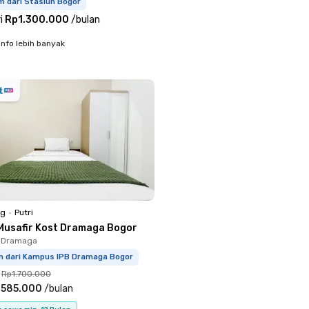
m dari Stasiun Bogor
i
Rp1.300.000
/
bulan
info lebih banyak
ng
•
Putri
 Musafir Kost Dramaga Bogor
 Dramaga
km dari Kampus IPB Dramaga Bogor
Rp1.700.000
.585.000
/
bulan