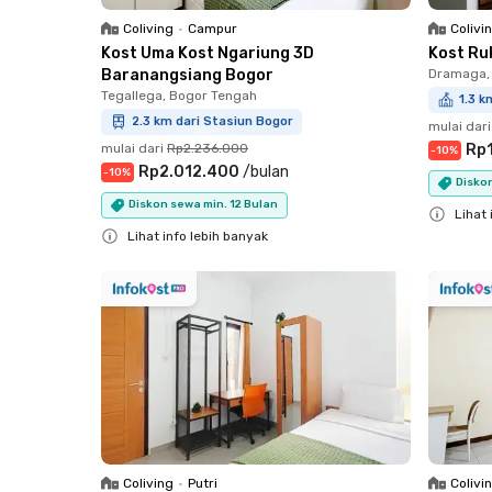
Coliving
•
Campur
Colivi
Kost Uma Kost Ngariung 3D
Kost Ru
Baranangsiang Bogor
Dramaga,
Tegallega, Bogor Tengah
1.3 
2.3 km dari Stasiun Bogor
mulai dari
mulai dari
Rp2.236.000
Rp
-
10
%
Rp2.012.400
/
bulan
-
10
%
Disko
Diskon sewa min. 12 Bulan
Lihat 
Lihat info lebih banyak
Close
Close
Coliving
•
Putri
Colivi