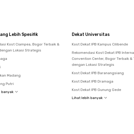
ang Lebih Spesifik
Dekat Universitas
si Kost Ciampea, Bogor Terbaik &
Kost Dekat IPB Kampus Cilibende
dengan Lokasi Strategis
Rekomendasi Kost Dekat IPB Interna
maga
Convention Center, Bogor Terbaik &
dengan Lokasi Strategis
i
Kost Dekat IPB Baranangsiang
akan Madang
Kost Dekat IPB Dramaga
ng Putri
Kost Dekat IPB Gunung Gede
h banyak
Lihat lebih banyak