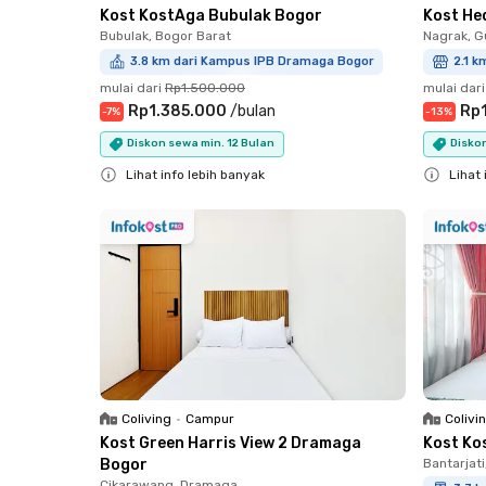
Kost KostAga Bubulak Bogor
Kost He
Bubulak, Bogor Barat
Nagrak, G
3.8 km dari Kampus IPB Dramaga Bogor
2.1 k
mulai dari
Rp1.500.000
mulai dari
Rp1.385.000
/
bulan
Rp
-
7
%
-
13
%
Diskon sewa min. 12 Bulan
Diskon
Lihat info lebih banyak
Lihat 
Close
Close
Coliving
•
Campur
Colivi
Kost Green Harris View 2 Dramaga
Kost Ko
Bogor
Bantarjati
Cikarawang, Dramaga