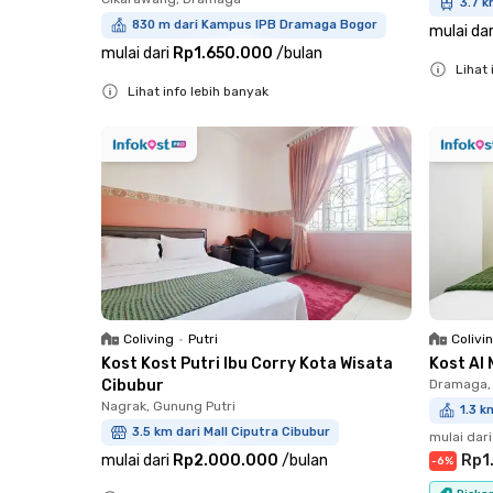
3.7 k
830 m dari Kampus IPB Dramaga Bogor
mulai dar
mulai dari
Rp1.650.000
/
bulan
Lihat 
Lihat info lebih banyak
Close
Close
Coliving
•
Putri
Colivi
Kost Kost Putri Ibu Corry Kota Wisata
Kost Al
Cibubur
Dramaga,
Nagrak, Gunung Putri
1.3 
3.5 km dari Mall Ciputra Cibubur
mulai dari
mulai dari
Rp2.000.000
/
bulan
Rp1
-
6
%