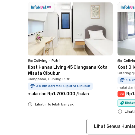
Coliving
•
Putri
Colivi
Kost Hanaa Living 45 Ciangsana Kota
Kost Ol
Wisata Cibubur
Citaringg
Ciangsana, Gunung Putri
1.4 k
3.0 km dari Mall Ciputra Cibubur
mulai dari
mulai dari
Rp1.700.000
/
bulan
Rp1
-
9
%
Diskon
Lihat info lebih banyak
Close
Lihat 
Close
Lihat Semua Hunia