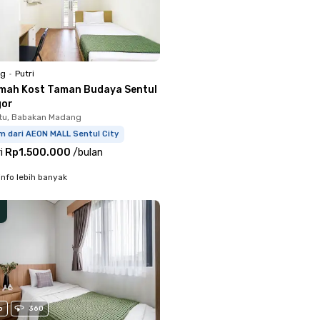
ng
•
Putri
mah Kost Taman Budaya Sentul
gor
tu, Babakan Madang
m dari AEON MALL Sentul City
i
Rp1.500.000
/
bulan
info lebih banyak
o
360