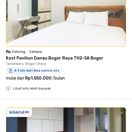
Coliving
•
Campur
Kost Paviliun Danau Bogor Raya TH2-5A Bogor
Tanahbaru, Bogor Utara
4.9 km dari ikea sentul city
mulai dari
Rp1.550.000
/
bulan
Lihat info lebih banyak
Close