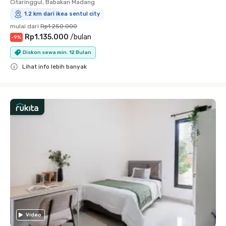
Citaringgul, Babakan Madang
1.2 km dari ikea sentul city
mulai dari
Rp1.250.000
Rp1.135.000
/
bulan
-
9
%
Diskon sewa min. 12 Bulan
Lihat info lebih banyak
Close
Video