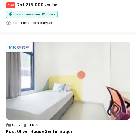
Rp1.218.000
/
bulan
-
13
%
Diskon sewa min. 12 Bulan
Lihat info lebih banyak
Close
Coliving
•
Putri
Kost Oliver House Sentul Bogor