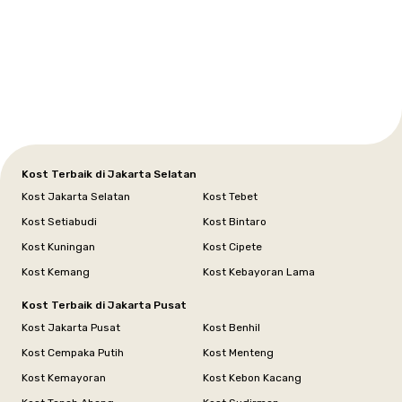
Setiabudi
Cilandak
Depok
Kemanggisan
Semarang
Medan
Tangerang
Bali
Yogyakarta
Jakarta
Jakarta
Jawa
Jakarta
Jawa
Sumatera
Selatan
Banten
Selatan
Barat
Barat
Bali
Yogyakarta
Tengah
Utara
Kost Terbaik di Jakarta Selatan
Kost Jakarta Selatan
Kost Tebet
Kost Setiabudi
Kost Bintaro
Kost Kuningan
Kost Cipete
Kost Kemang
Kost Kebayoran Lama
Kost Terbaik di Jakarta Pusat
Kost Jakarta Pusat
Kost Benhil
Kost Cempaka Putih
Kost Menteng
Kost Kemayoran
Kost Kebon Kacang