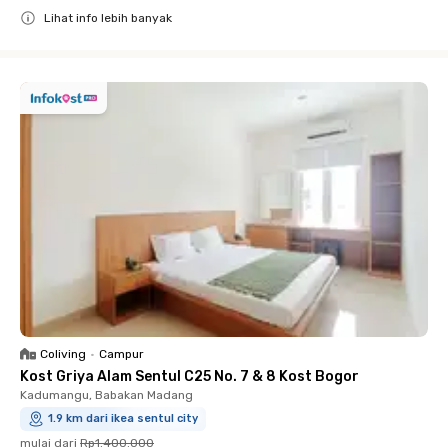
Lihat info lebih banyak
Close
Coliving
•
Campur
Kost Griya Alam Sentul C25 No. 7 & 8 Kost Bogor
Kadumangu, Babakan Madang
1.9 km dari ikea sentul city
mulai dari
Rp1.400.000