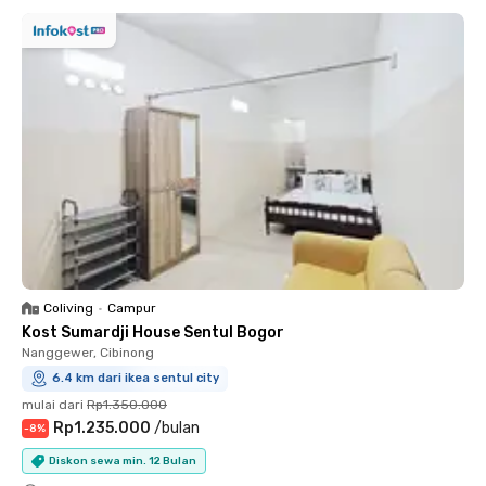
Coliving
•
Campur
Kost Sumardji House Sentul Bogor
Nanggewer, Cibinong
6.4 km dari ikea sentul city
mulai dari
Rp1.350.000
Rp1.235.000
/
bulan
-
8
%
Diskon sewa min. 12 Bulan