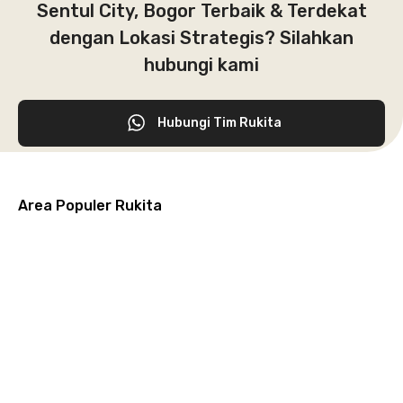
Sentul City, Bogor Terbaik & Terdekat
dengan Lokasi Strategis? Silahkan
hubungi kami
Hubungi Tim Rukita
Area Populer Rukita
Grogol
Kebon
Kuningan
Petamburan
Menteng
Jeruk
Bandung
Surabaya
Malang
Solo
Karawaci
Jakarta
Jakarta
Jakarta
Jakarta
Jawa
Jawa
Jawa
Jawa
Selatan
Barat
Tangerang
Pusat
Barat
Barat
Timur
Timur
Tengah