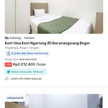
Coliving
•
Campur
Kost Uma Kost Ngariung 3D Baranangsiang Bogor
Tegallega, Bogor Tengah
6.2 km dari ikea sentul city
mulai dari
Rp2.236.000
Rp2.012.400
/
bulan
-
10
%
Diskon sewa min. 12 Bulan
Lihat info lebih banyak
Close