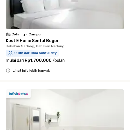
Coliving
•
Campur
Kost E Home Sentul Bogor
Babakan Madang, Babakan Madang
1.1 km dari ikea sentul city
mulai dari
Rp1.700.000
/
bulan
Lihat info lebih banyak
Close