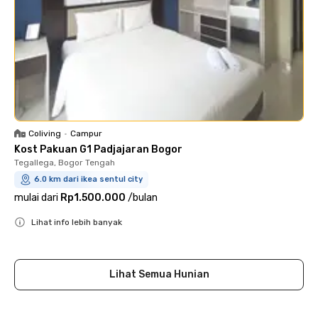
Coliving
•
Campur
Kost Pakuan G1 Padjajaran Bogor
Tegallega, Bogor Tengah
6.0 km dari ikea sentul city
mulai dari
Rp1.500.000
/
bulan
Lihat info lebih banyak
Close
Lihat Semua Hunian