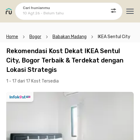
Cari hunianmu
10 Agt 26 - Belum tahu
Ope
Home
Bogor
Babakan Madang
IKEA Sentul City
Rekomendasi Kost Dekat IKEA Sentul
City, Bogor Terbaik & Terdekat dengan
Lokasi Strategis
1 - 17 dari 17 Kost
Tersedia