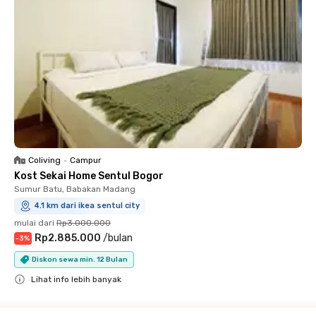
Coliving
•
Campur
Kost Sekai Home Sentul Bogor
Sumur Batu, Babakan Madang
4.1 km dari ikea sentul city
mulai dari
Rp3.000.000
Rp2.885.000
/
bulan
-
3
%
Diskon sewa min. 12 Bulan
Lihat info lebih banyak
Close