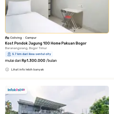
Coliving
•
Campur
Kost Pondok Jagung 100 Home Pakuan Bogor
Baranangsiang, Bogor Timur
5.7 km dari ikea sentul city
mulai dari
Rp1.300.000
/
bulan
Lihat info lebih banyak
Close