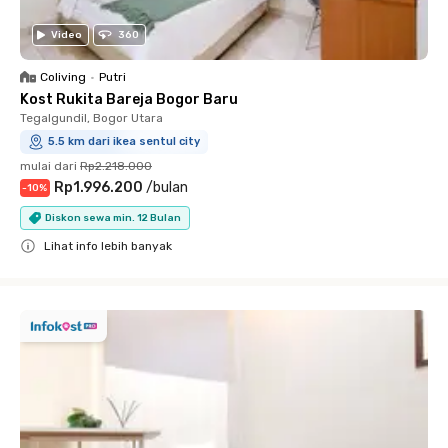
Video
360
Coliving
•
Putri
Kost Rukita Bareja Bogor Baru
Tegalgundil, Bogor Utara
5.5 km dari ikea sentul city
mulai dari
Rp2.218.000
Rp1.996.200
/
bulan
-
10
%
Diskon sewa min. 12 Bulan
Lihat info lebih banyak
Close