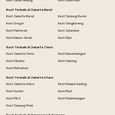
Kost Tanah Abang
Kost Sudirman
Kost Terbaik di Jakarta Barat
Kost Jakarta Barat
Kost Tanjung Duren
Kost Grogol
Kost Cengkareng
Kost Palmerah
Kost Jelambar
Kost Kebon Jeruk
Kost Slipi
Kost Terbaik di Jakarta Timur
Kost Jakarta Timur
Kost Rawamangun
Kost Cibubur
Kost Cakung
Kost Matraman
Kost Terbaik di Jakarta Utara
Kost Jakarta Utara
Kost Kelapa Gading
Kost Sunter
Kost Pluit
Kost PIK 2
Kost Pademangan
Kost Tanjung Priok