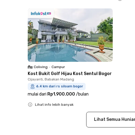
Close
Coliving
•
Campur
Kost Bukit Golf Hijau Kost Sentul Bogor
Cijayanti, Babakan Madang
6.4 km dari rs siloam bogor
mulai dari
Rp1.900.000
/
bulan
Lihat info lebih banyak
Close
Lihat Semua Hunia