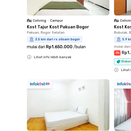
Coliving
•
Campur
Colivi
Kost Tajur Kost Pakuan Bogor
Kost Ko
Pakuan, Bogor Selatan
Bubulak, 
3.5 km dari rs siloam bogor
5.9 k
mulai dari
Rp1.650.000
/
bulan
mulai dari
Rp1
-
7
%
Lihat info lebih banyak
Diskon
Close
Lihat 
Close