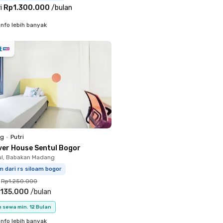
i
Rp1.300.000
/
bulan
info lebih banyak
ng
•
Putri
iver House Sentul Bogor
ul, Babakan Madang
m dari rs siloam bogor
Rp1.250.000
.135.000
/
bulan
 sewa min. 12 Bulan
info lebih banyak