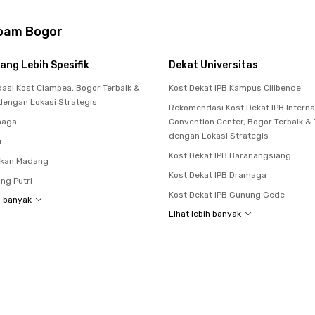
loam Bogor
ang Lebih Spesifik
Dekat Universitas
si Kost Ciampea, Bogor Terbaik &
Kost Dekat IPB Kampus Cilibende
dengan Lokasi Strategis
Rekomendasi Kost Dekat IPB Interna
maga
Convention Center, Bogor Terbaik &
dengan Lokasi Strategis
i
Kost Dekat IPB Baranangsiang
akan Madang
Kost Dekat IPB Dramaga
ng Putri
Kost Dekat IPB Gunung Gede
h banyak
Lihat lebih banyak