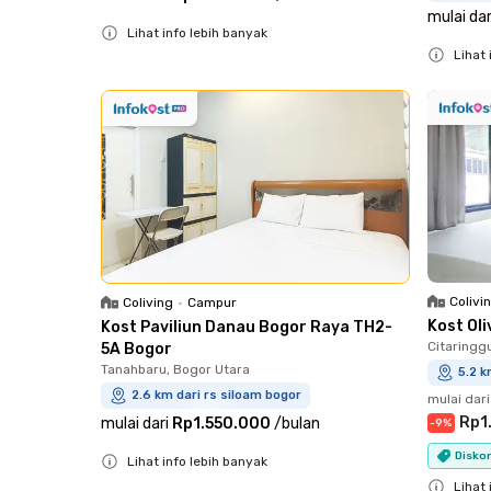
mulai dar
Lihat info lebih banyak
Lihat 
Close
Close
Colivi
Coliving
•
Campur
Kost Ol
Kost Paviliun Danau Bogor Raya TH2-
Citaringg
5A Bogor
Tanahbaru, Bogor Utara
5.2 k
2.6 km dari rs siloam bogor
mulai dari
Rp1
mulai dari
Rp1.550.000
/
bulan
-
9
%
Diskon
Lihat info lebih banyak
Lihat 
Close