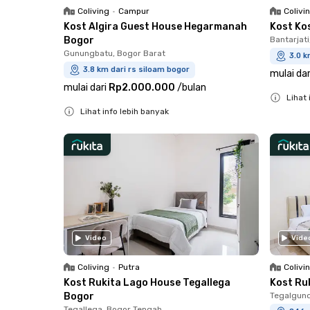
Coliving
•
Campur
Colivi
Kost Algira Guest House Hegarmanah
Kost Ko
Bogor
Bantarjati
Gunungbatu, Bogor Barat
3.0 k
3.8 km dari rs siloam bogor
mulai dar
mulai dari
Rp2.000.000
/
bulan
Lihat 
Lihat info lebih banyak
Close
Close
Video
Vide
Coliving
•
Putra
Colivi
Kost Rukita Lago House Tegallega
Kost Ru
Bogor
Tegalgund
Tegallega, Bogor Tengah