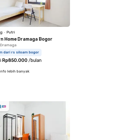
ng
•
Putri
rn Home Dramaga Bogor
, Dramaga
m dari rs siloam bogor
i
Rp850.000
/
bulan
info lebih banyak