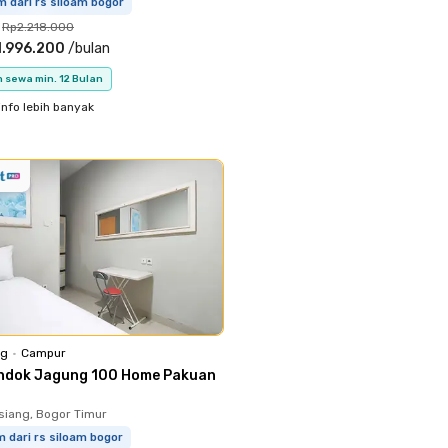
 dari rs siloam bogor
Rp2.218.000
1.996.200
/
bulan
 sewa min. 12 Bulan
info lebih banyak
ng
•
Campur
ndok Jagung 100 Home Pakuan
iang, Bogor Timur
m dari rs siloam bogor