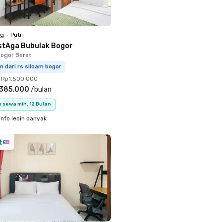
ng
•
Putri
stAga Bubulak Bogor
Bogor Barat
m dari rs siloam bogor
Rp1.500.000
.385.000
/
bulan
 sewa min. 12 Bulan
info lebih banyak