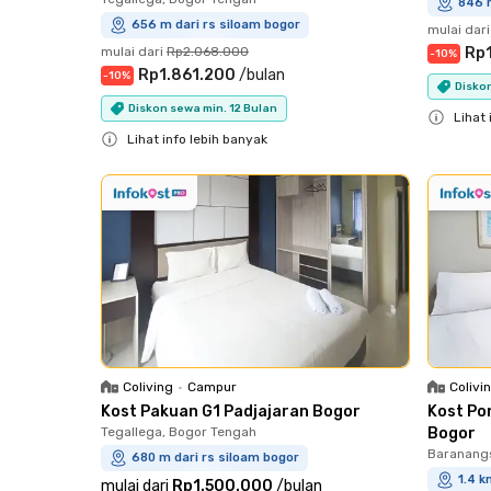
846 m
656 m dari rs siloam bogor
mulai dari
mulai dari
Rp2.068.000
Rp
-
10
%
Rp1.861.200
/
bulan
-
10
%
Diskon
Diskon sewa min. 12 Bulan
Lihat 
Lihat info lebih banyak
Close
Close
Coliving
•
Campur
Colivi
Kost Pakuan G1 Padjajaran Bogor
Kost Po
Tegallega, Bogor Tengah
Bogor
Baranangs
680 m dari rs siloam bogor
1.4 k
mulai dari
Rp1.500.000
/
bulan