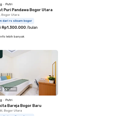
ng
•
Putri
st Puri Pandawa Bogor Utara
, Bogor Utara
m dari rs siloam bogor
i
Rp1.300.000
/
bulan
info lebih banyak
o
360
ng
•
Putri
kita Bareja Bogor Baru
il, Bogor Utara