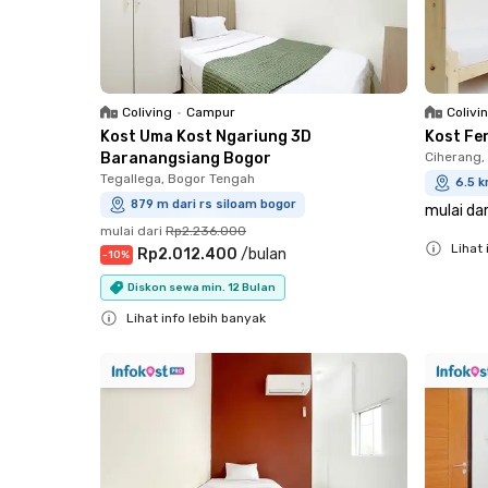
Coliving
•
Campur
Colivi
Kost Uma Kost Ngariung 3D
Kost Fe
Baranangsiang Bogor
Ciherang
Tegallega, Bogor Tengah
6.5 k
879 m dari rs siloam bogor
mulai dar
mulai dari
Rp2.236.000
Lihat 
Rp2.012.400
/
bulan
-
10
%
Close
Diskon sewa min. 12 Bulan
Lihat info lebih banyak
Close