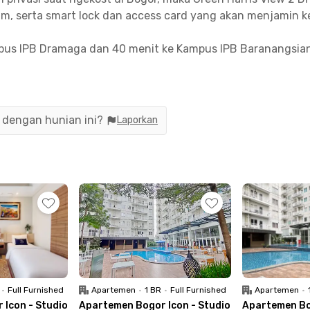
jam, serta smart lock dan access card yang akan menjamin
 Kampus IPB Dramaga dan 40 menit ke Kampus IPB Baranangs
 dari kost dekat kampus Bogor ini untuk menuju pusat Kota H
g bekerja di CIFOR dengan jarak 10 menit, sementara kawas
n dengan hunian ini?
Laporkan
engisi perut atau belanja bulanan kamu bisa menuju Hari Ha
n kamar berfurnitur dengan WiFi, kamar mandi dalam, TV, d
listrik makin terkontrol karena kamar menggunakan token lis
•
Full Furnished
Apartemen
•
1 BR
•
Full Furnished
Apartemen
•
 Icon - Studio
Apartemen Bogor Icon - Studio
Apartemen Bog