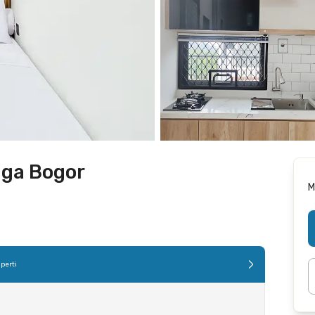
aga Bogor
M
perti