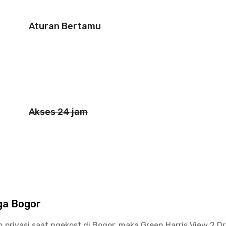
Aturan Bertamu
Akses 24 jam
ga Bogor
ivasi saat ngekost di Bogor, maka Green Harris View 2 Dr