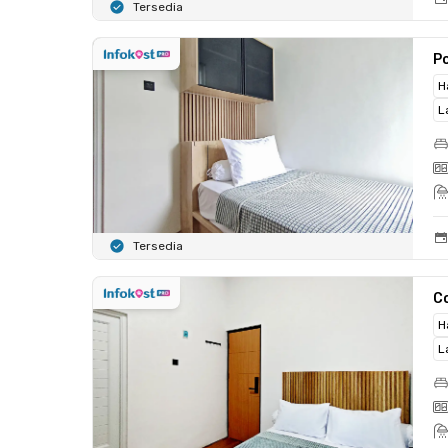
Tersedia
Po
H
L
Tersedia
C
H
L