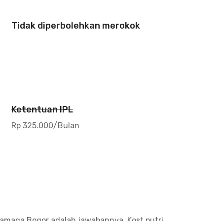
Tidak diperbolehkan merokok
Ketentuan IPL
Rp 325.000/Bulan
amaga Bogor adalah jawabannya. Kost putri