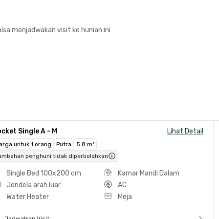
isa menjadwakan visit ke hunian ini
cket Single A - M
Lihat Detail
arga untuk 1 orang
Putra
5.8 m²
ambahan penghuni tidak diperbolehkan
Single Bed 100x200 cm
Kamar Mandi Dalam
Jendela arah luar
AC
Water Heater
Meja
Jadwalkan Visit