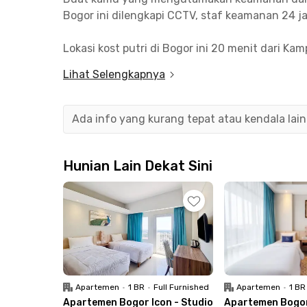
Bogor ini dilengkapi CCTV, staf keamanan 24 
Lokasi kost putri di Bogor ini 20 menit dari
BisKita dari Terminal Bubulak yang berjarak 15
Lihat Selengkapnya
menit berkendara.
Kost putri Bogor ini masih ideal buat kamu yan
Ada info yang kurang tepat atau kendala lai
dicapai maksimal 30 menit berkendara. Untuk m
Green Harris View 2 Dramaga Bogor menyediaka
Hunian Lain Dekat Sini
serta kulkas, hingga area parkir. Pengeluaran 
kamar di kost putri dekat kampus Bogor ini.
Apartemen
•
1 BR
•
Full Furnished
Apartemen
•
1 BR
Apartemen Bogor Icon - Studio
Apartemen Bogor