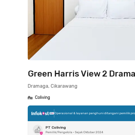
Green Harris View 2 Dram
Dramaga, Cikarawang
Coliving
Operasional & layanan penghuni ditangani pemilik pro
PT Coliving
Pemilik/Pengelola
•
Sejak Oktober 2024