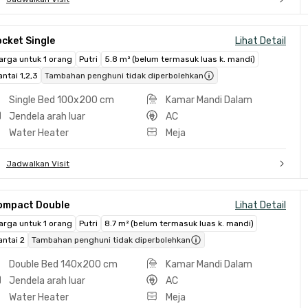
cket Single
Lihat Detail
arga untuk 1 orang
Putri
5.8 m² (belum termasuk luas k. mandi)
antai 1,2,3
Tambahan penghuni tidak diperbolehkan
Single Bed 100x200 cm
Kamar Mandi Dalam
Jendela arah luar
AC
Water Heater
Meja
Jadwalkan Visit
ompact Double
Lihat Detail
arga untuk 1 orang
Putri
8.7 m² (belum termasuk luas k. mandi)
antai 2
Tambahan penghuni tidak diperbolehkan
Double Bed 140x200 cm
Kamar Mandi Dalam
Jendela arah luar
AC
Water Heater
Meja