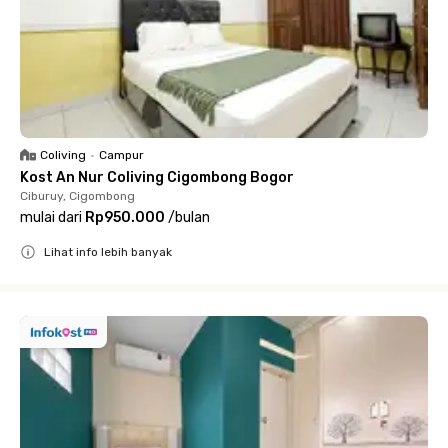
Coliving
•
Campur
Kost An Nur Coliving Cigombong Bogor
Ciburuy, Cigombong
mulai dari
Rp950.000
/
bulan
Lihat info lebih banyak
Close