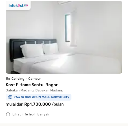
Coliving
•
Campur
Kost E Home Sentul Bogor
Babakan Madang, Babakan Madang
963 m dari AEON MALL Sentul City
mulai dari
Rp1.700.000
/
bulan
Lihat info lebih banyak
Close