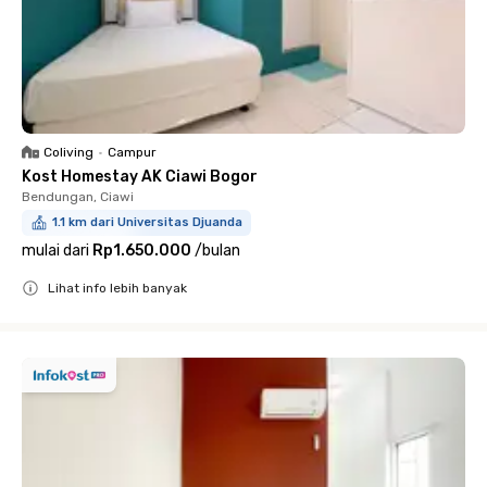
Coliving
•
Campur
Kost Homestay AK Ciawi Bogor
Bendungan, Ciawi
1.1 km dari Universitas Djuanda
mulai dari
Rp1.650.000
/
bulan
Lihat info lebih banyak
Close