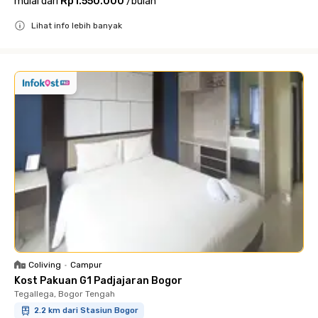
mulai dari
Rp1.550.000
/
bulan
Lihat info lebih banyak
Close
Coliving
•
Campur
Kost Pakuan G1 Padjajaran Bogor
Tegallega, Bogor Tengah
2.2 km dari Stasiun Bogor