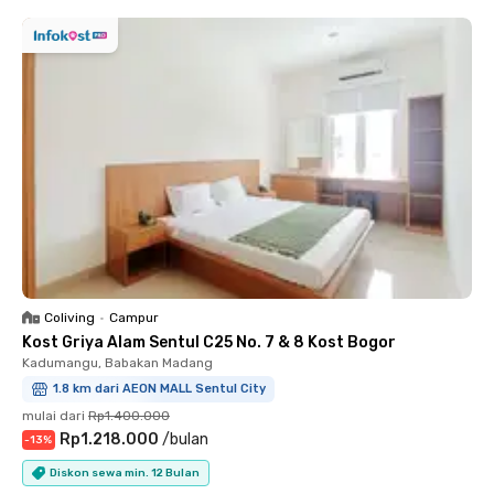
Coliving
•
Campur
Kost Griya Alam Sentul C25 No. 7 & 8 Kost Bogor
Kadumangu, Babakan Madang
1.8 km dari AEON MALL Sentul City
mulai dari
Rp1.400.000
Rp1.218.000
/
bulan
-
13
%
Diskon sewa min. 12 Bulan