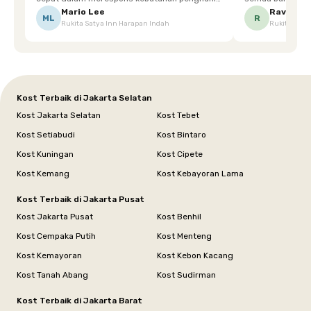
Ketika saya meminta keset karena sempat
mgkn saran dari air aja & kebersihan lebih di
Mario Lee
Ravena
ML
R
Rukita Satya Inn Harapan Indah
Rukita Dimi
terpeleset, permintaan tersebut langsung
tingkatka
dipenuhi dengan cepat. Terima kasih Mbak
Siska.
Kost Terbaik di Jakarta Selatan
Kost Jakarta Selatan
Kost Tebet
Kost Setiabudi
Kost Bintaro
Kost Kuningan
Kost Cipete
Kost Kemang
Kost Kebayoran Lama
Kost Terbaik di Jakarta Pusat
Kost Jakarta Pusat
Kost Benhil
Kost Cempaka Putih
Kost Menteng
Kost Kemayoran
Kost Kebon Kacang
Kost Tanah Abang
Kost Sudirman
Kost Terbaik di Jakarta Barat