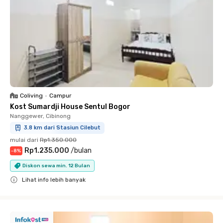
Coliving
•
Campur
Kost Sumardji House Sentul Bogor
Nanggewer, Cibinong
3.8 km dari Stasiun Cilebut
mulai dari
Rp1.350.000
Rp1.235.000
/
bulan
-
8
%
Diskon sewa min. 12 Bulan
Lihat info lebih banyak
Close