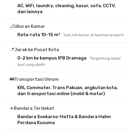
AC, WiFi, laundry, cleaning, kasur, sofa, CCTV,
dan lainnya
📐
Ukuran Kamar
Rata-rata 10-15 m²
*cek info kamar di halaman properti
📍
Jarak ke Pusat Kota
0-2 km ke kampus IPB Dramaga
*tergantung lokasi
kost yang dipilih
🚌
Transportasi Umum
KRL Commuter, Trans Pakuan, angkutan kota,
dan transportasi online (mobil & motor)
✈️
Bandara Terdekat
Bandara Soekarno-Hatta & Bandara Halim
Perdana Kusuma