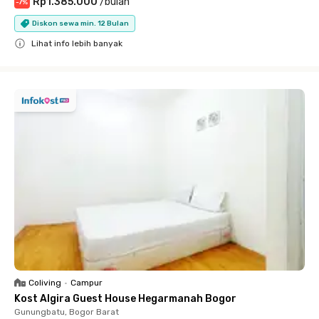
Rp1.385.000
/
bulan
-
7
%
Diskon sewa min. 12 Bulan
Lihat info lebih banyak
Close
Coliving
•
Campur
Kost Algira Guest House Hegarmanah Bogor
Gunungbatu, Bogor Barat