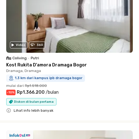
Video
360
Coliving
•
Putri
Kost Rukita D'amora Dramaga Bogor
Dramaga, Dramaga
1.3 km dari kampus ipb dramaga bogor
mulai dari
Rp1.518.000
Rp1.366.200
/
bulan
-
10
%
Diskon di bulan pertama
Lihat info lebih banyak
Close