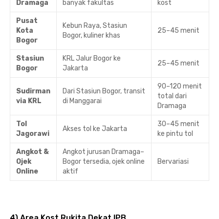
Dramaga
banyak fakultas
kost
Pusat
Kebun Raya, Stasiun
Kota
25–45 menit
Bogor, kuliner khas
Bogor
Stasiun
KRL Jalur Bogor ke
25–45 menit
Bogor
Jakarta
90–120 menit
Sudirman
Dari Stasiun Bogor, transit
total dari
via KRL
di Manggarai
Dramaga
Tol
30–45 menit
Akses tol ke Jakarta
Jagorawi
ke pintu tol
Angkot &
Angkot jurusan Dramaga–
Ojek
Bogor tersedia, ojek online
Bervariasi
Online
aktif
4) Area Kost Rukita Dekat IPB