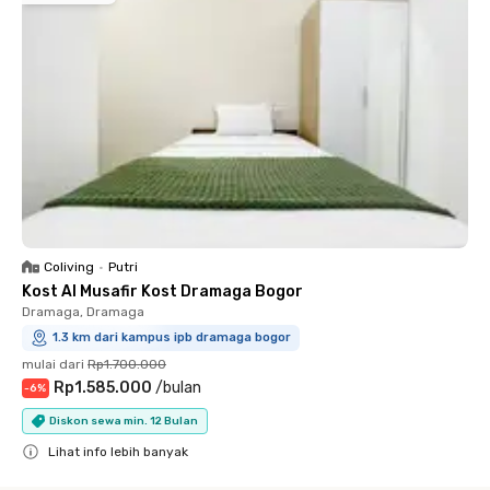
Coliving
•
Putri
Kost Al Musafir Kost Dramaga Bogor
Dramaga, Dramaga
1.3 km dari kampus ipb dramaga bogor
mulai dari
Rp1.700.000
Rp1.585.000
/
bulan
-
6
%
Diskon sewa min. 12 Bulan
Lihat info lebih banyak
Close