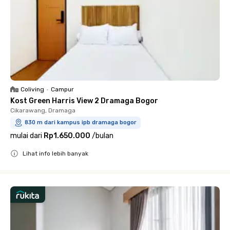
Coliving
•
Campur
Kost Green Harris View 2 Dramaga Bogor
Cikarawang, Dramaga
830 m dari kampus ipb dramaga bogor
mulai dari
Rp1.650.000
/
bulan
Lihat info lebih banyak
Close