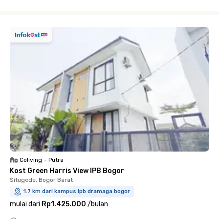
Close
Coliving
•
Putra
Kost Green Harris View IPB Bogor
Situgede, Bogor Barat
1.7 km dari kampus ipb dramaga bogor
mulai dari
Rp1.425.000
/
bulan