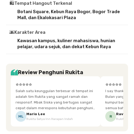
🛍️
Tempat Hangout Terkenal
Botani Square, Kebun Raya Bogor, Bogor Trade
Mall, dan Ekalokasari Plaza
🌆
Karakter Area
Kawasan kampus, kuliner mahasiswa, hunian
pelajar, udara sejuk, dan dekat Kebun Raya
Review Penghuni Rukita
⭐⭐⭐⭐⭐
⭐⭐⭐⭐⭐
Salah satu keunggulan terbesar di tempat ini
I say thankyou s
adalah tim Rukita yang sangat ramah dan
Bulan yang super happy! banyak tem
responsif. Mbak Siska yang bertugas sangat
kumpul bareng mak
cepat dalam merespons kebutuhan penghuni.
semua bahagia ad
Ketika saya meminta keset karena sempat
mgkn saran dari air aja & kebersihan lebih di
Mario Lee
Ravena
ML
R
Rukita Satya Inn Harapan Indah
Rukita Dimi
terpeleset, permintaan tersebut langsung
tingkatka
dipenuhi dengan cepat. Terima kasih Mbak
Siska.