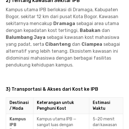
2) Tentang Kawasan Sekitar IPB
Kampus utama IPB berlokasi di Dramaga, Kabupaten
Bogor, sekitar 12 km dari pusat Kota Bogor. Kawasan
sekitarnya mencakup
Dramaga
sebagai area utama
dengan kepadatan kost tertinggi,
Babakan
dan
Balumbang Jaya
sebagai kawasan kost mahasiswa
yang padat, serta
Cibanteng
dan
Ciampea
sebagai
alternatif yang lebih tenang. Ekosistem kawasan ini
didominasi mahasiswa dengan berbagai fasilitas
pendukung kehidupan kampus.
3) Transportasi & Akses dari Kost ke IPB
Destinasi
Keterangan untuk
Estimasi
/ Moda
Penghuni Kost
Waktu
Kampus
Kampus utama IPB —
5–20 menit
IPB
sangat luas dengan
dari kawasan