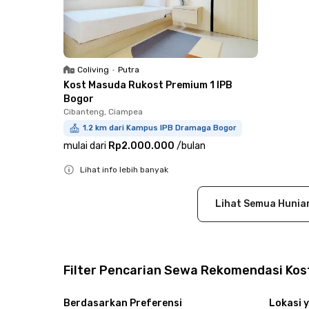
Coliving
•
Putra
Kost Masuda Rukost Premium 1 IPB
Bogor
Cibanteng, Ciampea
1.2 km dari Kampus IPB Dramaga Bogor
mulai dari
Rp2.000.000
/
bulan
Lihat info lebih banyak
Close
Lihat Semua Hunia
Filter Pencarian Sewa Rekomendasi Kost
Berdasarkan Preferensi
Lokasi y