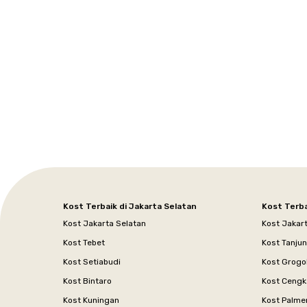
Setiabudi
Cilandak
Depok
Kemanggisan
Semarang
Medan
Tangerang
Bali
Yogyakarta
Jakarta
Jakarta
Jawa
Jakarta
Jawa
Sumatera
Selatan
Banten
Selatan
Barat
Barat
Bali
Yogyakarta
Tengah
Utara
Kost Terbaik di Jakarta Selatan
Kost Terba
Kost Jakarta Selatan
Kost Jakar
Kost Tebet
Kost Tanju
Kost Setiabudi
Kost Grogo
Kost Bintaro
Kost Cengk
Kost Kuningan
Kost Palme