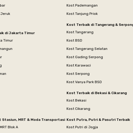
bar
Kost Pademangan
 Jeruk
Kost Tanjung Priok
Kost Terbaik di Tangerang & Serpon
Kost Tangerang
ik di Jakarta Timur
ta Timur
Kost BSD
mangun
Kost Tangerang Selatan
ur
Kost Gading Serpong
g
Kost Karawaci
aman
Kost Serpong
Kost Vanya Park BSD
Kost Terbaik di Bekasi & Cikarang
Kost Bekasi
Kost Cikarang
t Stasiun, MRT & Moda Transportasi
Kost Putra, Putri & Pasutri Terbaik
 MRT Blok A
Kost Putri di Jogja