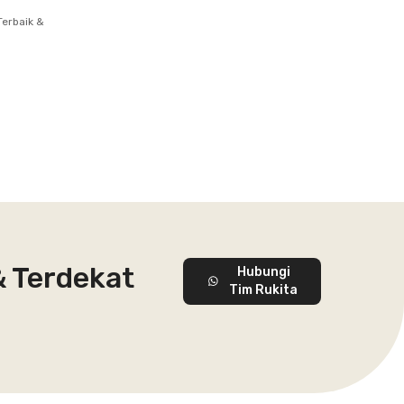
erbaik &
& Terdekat
Hubungi
Tim Rukita