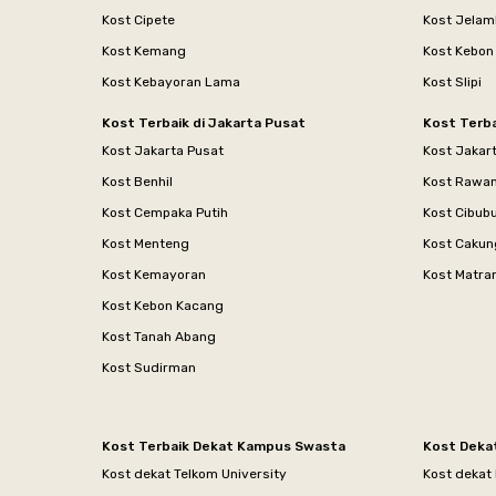
Kost Cipete
Kost Jelam
Kost Kemang
Kost Kebon
Kost Kebayoran Lama
Kost Slipi
Kost Terbaik di Jakarta Pusat
Kost Terba
Kost Jakarta Pusat
Kost Jakar
Kost Benhil
Kost Rawa
Kost Cempaka Putih
Kost Cibub
Kost Menteng
Kost Cakun
Kost Kemayoran
Kost Matr
Kost Kebon Kacang
Kost Tanah Abang
Kost Sudirman
Kost Terbaik Dekat Kampus Swasta
Kost Deka
Kost dekat Telkom University
Kost dekat