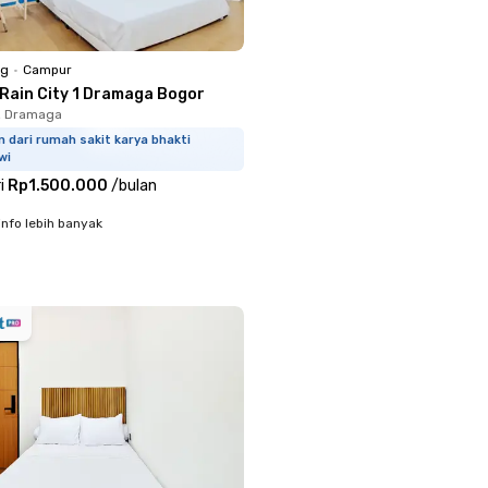
ng
•
Campur
 Rain City 1 Dramaga Bogor
i, Dramaga
m dari rumah sakit karya bhakti
wi
i
Rp1.500.000
/
bulan
info lebih banyak