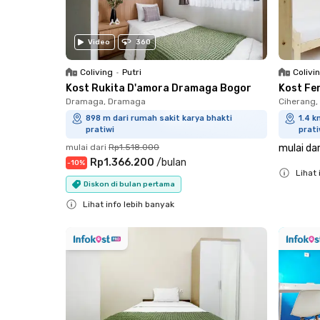
Video
360
Coliving
•
Putri
Colivi
Kost Rukita D'amora Dramaga Bogor
Kost Fe
Dramaga, Dramaga
Ciherang
898 m dari rumah sakit karya bhakti
1.4 k
pratiwi
prati
mulai dari
Rp1.518.000
mulai dar
Rp1.366.200
/
bulan
-
10
%
Lihat 
Diskon di bulan pertama
Close
Lihat info lebih banyak
Close