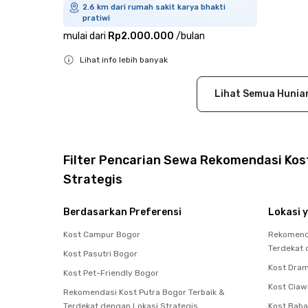
2.6 km dari rumah sakit karya bhakti
pratiwi
mulai dari
Rp2.000.000
/
bulan
Lihat info lebih banyak
Close
Lihat Semua Hunia
Filter Pencarian Sewa Rekomendasi Kost
Strategis
Berdasarkan Preferensi
Lokasi y
Kost Campur Bogor
Rekomenda
Terdekat 
Kost Pasutri Bogor
Kost Dra
Kost Pet-Friendly Bogor
Kost Ciaw
Rekomendasi Kost Putra Bogor Terbaik &
Terdekat dengan Lokasi Strategis
Kost Bab