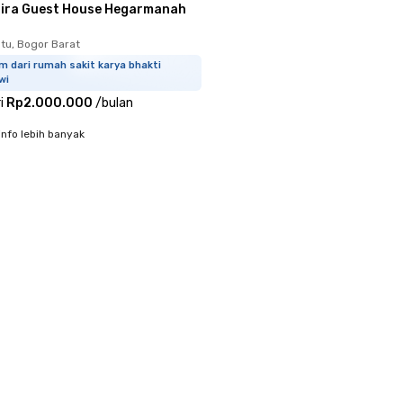
gira Guest House Hegarmanah
u, Bogor Barat
m dari rumah sakit karya bhakti
wi
i
Rp2.000.000
/
bulan
info lebih banyak