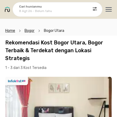
Cari hunianmu
8 Agt 26 - Belum tahu
Ope
Home
Bogor
Bogor Utara
Rekomendasi Kost Bogor Utara, Bogor
Terbaik & Terdekat dengan Lokasi
Strategis
1 - 3 dari 3 Kost
Tersedia