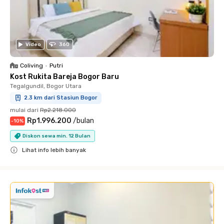
Video
360
Coliving
•
Putri
Kost Rukita Bareja Bogor Baru
Tegalgundil, Bogor Utara
2.3 km dari Stasiun Bogor
mulai dari
Rp2.218.000
Rp1.996.200
/
bulan
-
10
%
Diskon sewa min. 12 Bulan
Lihat info lebih banyak
Close