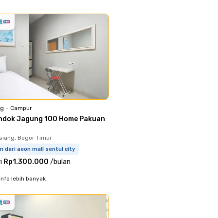
ng
•
Campur
ndok Jagung 100 Home Pakuan
iang, Bogor Timur
m dari aeon mall sentul city
i
Rp1.300.000
/
bulan
info lebih banyak