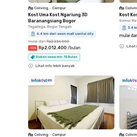
Coliving
•
Campur
Colivi
Kost Uma Kost Ngariung 3D
Kost Kos
Baranangsiang Bogor
Sumur Ba
Tegallega, Bogor Tengah
3.4 k
6.4 km dari aeon mall sentul city
mulai dar
mulai dari
Rp2.236.000
Lihat 
Rp2.012.400
/
bulan
-
10
%
Close
Diskon sewa min. 12 Bulan
Lihat info lebih banyak
Close
Coliving
•
Campur
Colivi