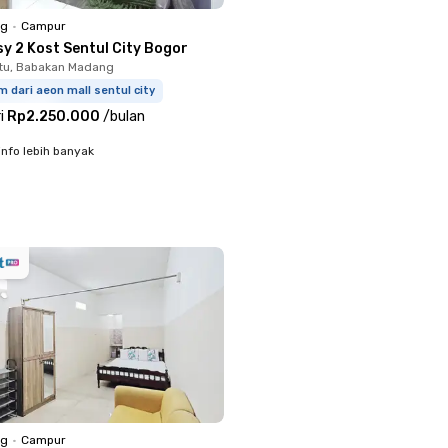
ng
•
Campur
y 2 Kost Sentul City Bogor
tu, Babakan Madang
m dari aeon mall sentul city
i
Rp2.250.000
/
bulan
info lebih banyak
ng
•
Campur