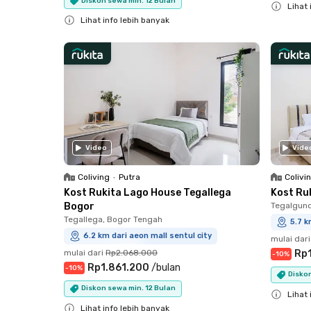
Diskon sewa min. 12 Bulan
Lihat 
Lihat info lebih banyak
Close
Close
Video
Vide
Coliving
•
Putra
Colivi
Kost Rukita Lago House Tegallega
Kost Ru
Bogor
Tegalgund
Tegallega, Bogor Tengah
5.7 k
6.2 km dari aeon mall sentul city
mulai dari
mulai dari
Rp2.068.000
Rp
-
10
%
Rp1.861.200
/
bulan
-
10
%
Diskon
Diskon sewa min. 12 Bulan
Lihat 
Lihat info lebih banyak
Close