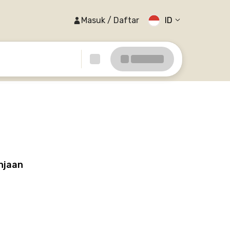
Masuk / Daftar
ID
njaan