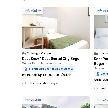
Close
Coliving
•
Campur
Colivi
Kost Kosy 1 Kost Sentul City Bogor
Kost Po
Sumur Batu, Babakan Madang
Bogor
Baranangs
3.2 km dari aeon mall sentul city
5.8 k
mulai dari
Rp1.000.000
/
bulan
mulai dar
Lihat info lebih banyak
Lihat 
Close
Close