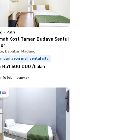
ng
•
Putri
mah Kost Taman Budaya Sentul
gor
tu, Babakan Madang
m dari aeon mall sentul city
i
Rp1.500.000
/
bulan
info lebih banyak