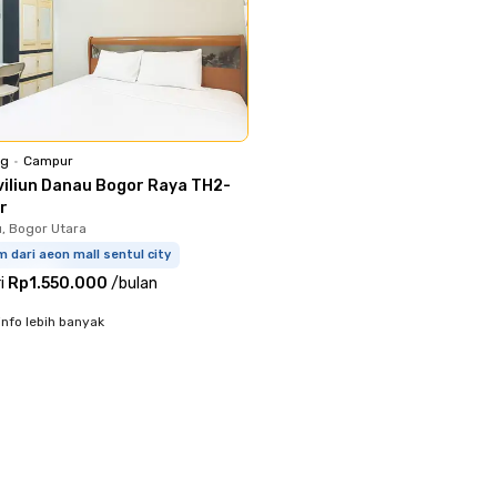
ng
•
Campur
viliun Danau Bogor Raya TH2-
r
, Bogor Utara
m dari aeon mall sentul city
i
Rp1.550.000
/
bulan
info lebih banyak