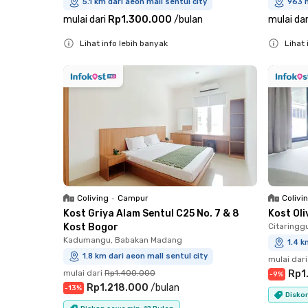
5.1 km dari aeon mall sentul city
963 m
mulai dari
Rp1.300.000
/
bulan
mulai dar
Lihat info lebih banyak
Lihat 
Close
Close
Coliving
•
Campur
Colivi
Kost Griya Alam Sentul C25 No. 7 & 8
Kost Ol
Kost Bogor
Citaringg
Kadumangu, Babakan Madang
1.4 k
1.8 km dari aeon mall sentul city
mulai dari
mulai dari
Rp1.400.000
Rp1
-
9
%
Rp1.218.000
/
bulan
-
13
%
Diskon