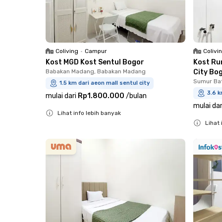
Coliving
•
Campur
Colivi
Kost MGD Kost Sentul Bogor
Kost Ru
Babakan Madang, Babakan Madang
City Bo
Sumur Ba
1.5 km dari aeon mall sentul city
3.6 k
mulai dari
Rp1.800.000
/
bulan
mulai dar
Lihat info lebih banyak
Lihat 
Close
Close