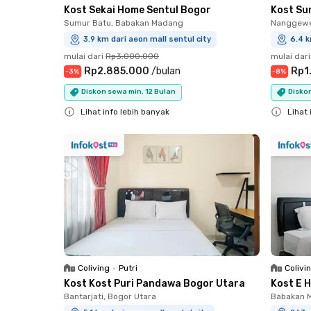
Kost Sekai Home Sentul Bogor
Kost Su
Sumur Batu, Babakan Madang
Nanggewer
3.9 km dari aeon mall sentul city
6.4 k
mulai dari
Rp3.000.000
mulai dari
Rp2.885.000
/
bulan
Rp1
-
3
%
-
8
%
Diskon sewa min. 12 Bulan
Diskon
Lihat info lebih banyak
Lihat 
Close
Close
Coliving
•
Putri
Colivi
Kost Kost Puri Pandawa Bogor Utara
Kost E 
Bantarjati, Bogor Utara
Babakan 