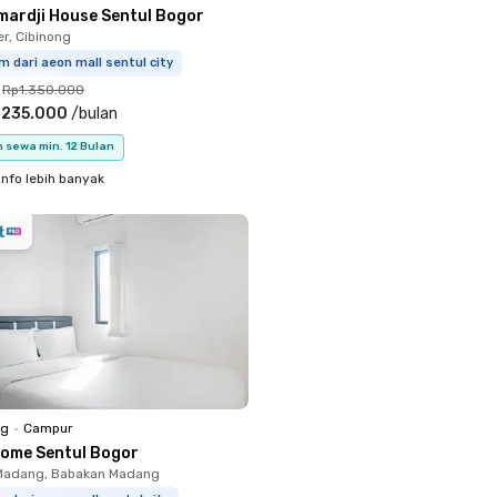
mardji House Sentul Bogor
, Cibinong
m dari aeon mall sentul city
Rp1.350.000
.235.000
/
bulan
 sewa min. 12 Bulan
info lebih banyak
ng
•
Campur
Home Sentul Bogor
Madang, Babakan Madang