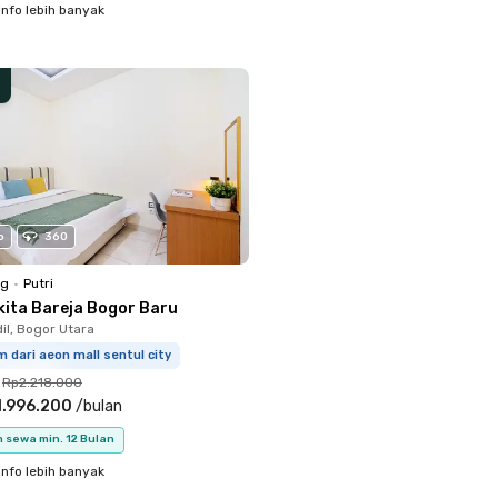
info lebih banyak
o
360
ng
•
Putri
kita Bareja Bogor Baru
il, Bogor Utara
m dari aeon mall sentul city
Rp2.218.000
1.996.200
/
bulan
 sewa min. 12 Bulan
info lebih banyak