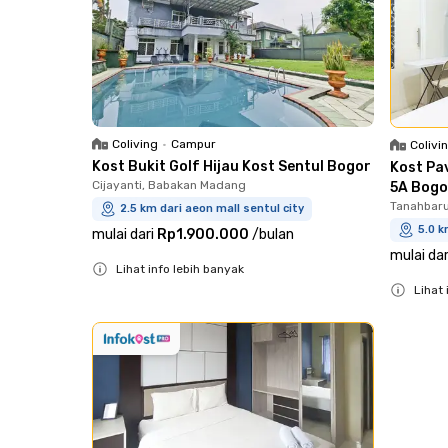
Coliving
•
Campur
Colivi
Kost Bukit Golf Hijau Kost Sentul Bogor
Kost Pa
Cijayanti, Babakan Madang
5A Bogo
Tanahbaru
2.5 km dari aeon mall sentul city
5.0 k
mulai dari
Rp1.900.000
/
bulan
mulai dar
Lihat info lebih banyak
Lihat 
Close
Close