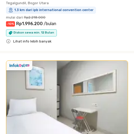
Tegalgundil, Bogor Utara
1.3 km dari ipb international convention center
mulai dari
Rp2.218.000
Rp1.996.200
/
bulan
-
10
%
Diskon sewa min. 12 Bulan
Lihat info lebih banyak
Close