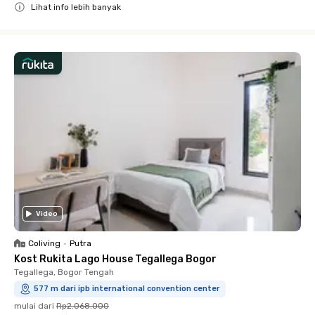
Lihat info lebih banyak
Close
Video
Coliving
•
Putra
Kost Rukita Lago House Tegallega Bogor
Tegallega, Bogor Tengah
577 m dari ipb international convention center
mulai dari
Rp2.068.000