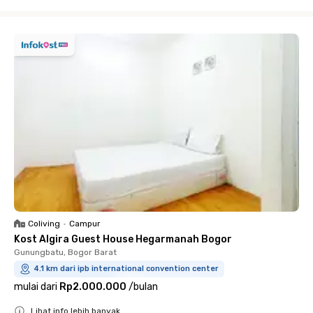
Close
Coliving
•
Campur
Kost Algira Guest House Hegarmanah Bogor
Gunungbatu, Bogor Barat
4.1 km dari ipb international convention center
mulai dari
Rp2.000.000
/
bulan
Lihat info lebih banyak