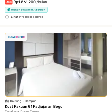
Rp1.861.200
/
bulan
-
10
%
Diskon sewa min. 12 Bulan
Lihat info lebih banyak
Close
Coliving
•
Campur
Kost Pakuan G1 Padjajaran Bogor
Tegallega, Bogor Tengah