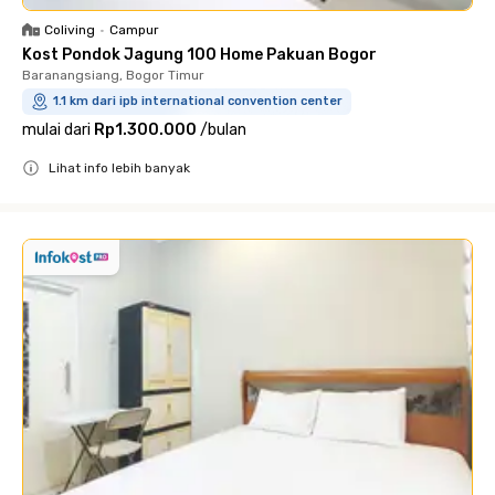
Coliving
•
Campur
Kost Pondok Jagung 100 Home Pakuan Bogor
Baranangsiang, Bogor Timur
1.1 km dari ipb international convention center
mulai dari
Rp1.300.000
/
bulan
Lihat info lebih banyak
Close