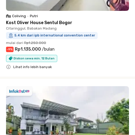
Coliving
•
Putri
Kost Oliver House Sentul Bogor
Citaringgul, Babakan Madang
5.4 km dari ipb international convention center
mulai dari
Rp1.250.000
Rp1.135.000
/
bulan
-
9
%
Diskon sewa min. 12 Bulan
Lihat info lebih banyak
Close