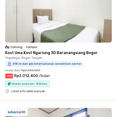
Coliving
•
Campur
Kost Uma Kost Ngariung 3D Baranangsiang Bogor
Tegallega, Bogor Tengah
418 m dari ipb international convention center
mulai dari
Rp2.236.000
Rp2.012.400
/
bulan
-
10
%
Diskon sewa min. 12 Bulan
Lihat info lebih banyak
Close