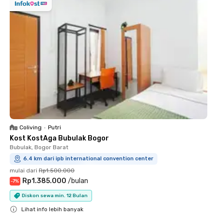
Coliving
•
Putri
Kost KostAga Bubulak Bogor
Bubulak, Bogor Barat
6.4 km dari ipb international convention center
mulai dari
Rp1.500.000
Rp1.385.000
/
bulan
-
7
%
Diskon sewa min. 12 Bulan
Lihat info lebih banyak