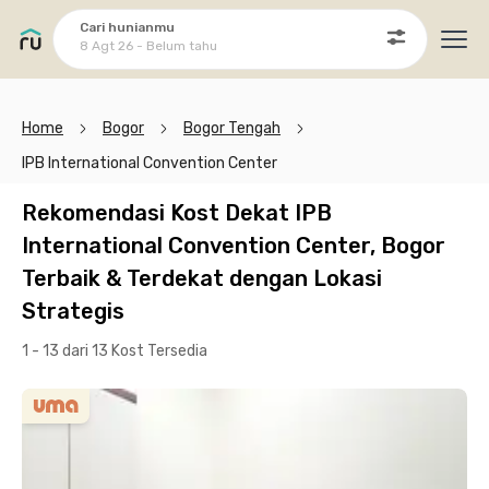
Cari hunianmu
8 Agt 26 - Belum tahu
Ope
Home
Bogor
Bogor Tengah
IPB International Convention Center
Rekomendasi Kost Dekat IPB
International Convention Center, Bogor
Terbaik & Terdekat dengan Lokasi
Strategis
1 - 13 dari 13 Kost
Tersedia