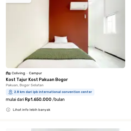
Coliving
•
Campur
Kost Tajur Kost Pakuan Bogor
Pakuan, Bogor Selatan
2.8 km dari ipb international convention center
mulai dari
Rp1.650.000
/
bulan
Lihat info lebih banyak
Close