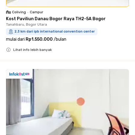
Coliving
•
Campur
Kost Paviliun Danau Bogor Raya TH2-5A Bogor
Tanahbaru, Bogor Utara
2.3 km dari ipb international convention center
mulai dari
Rp1.550.000
/
bulan
Lihat info lebih banyak
Close