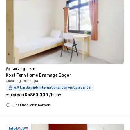
Coliving
•
Putri
Kost Fern Home Dramaga Bogor
Ciherang, Dramaga
6.9 km dari ipb international convention center
mulai dari
Rp850.000
/
bulan
Lihat info lebih banyak
Close