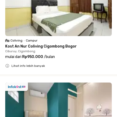
Coliving
•
Campur
Kost An Nur Coliving Cigombong Bogor
Ciburuy, Cigombong
mulai dari
Rp950.000
/
bulan
Lihat info lebih banyak
Close