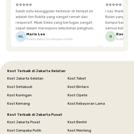
⭐⭐⭐⭐⭐
⭐⭐⭐⭐⭐
Salah satu keunggulan terbesar di tempat ini
I say thankyou s
adalah tim Rukita yang sangat ramah dan
Bulan yang super happy! banyak tem
responsif. Mbak Siska yang bertugas sangat
kumpul bareng mak
cepat dalam merespons kebutuhan penghuni.
semua bahagia ad
Ketika saya meminta keset karena sempat
mgkn saran dari air aja & kebersihan lebih di
Mario Lee
Ravena
ML
R
Rukita Satya Inn Harapan Indah
Rukita Dimi
terpeleset, permintaan tersebut langsung
tingkatka
dipenuhi dengan cepat. Terima kasih Mbak
Siska.
Kost Terbaik di Jakarta Selatan
Kost Jakarta Selatan
Kost Tebet
Kost Setiabudi
Kost Bintaro
Kost Kuningan
Kost Cipete
Kost Kemang
Kost Kebayoran Lama
Kost Terbaik di Jakarta Pusat
Kost Jakarta Pusat
Kost Benhil
Kost Cempaka Putih
Kost Menteng