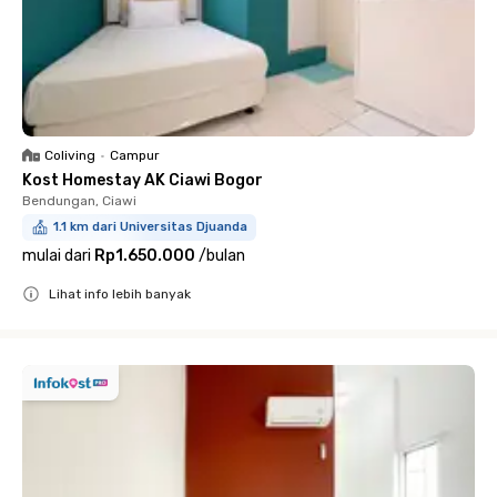
Coliving
•
Campur
Kost Homestay AK Ciawi Bogor
Bendungan, Ciawi
1.1 km dari Universitas Djuanda
mulai dari
Rp1.650.000
/
bulan
Lihat info lebih banyak
Close