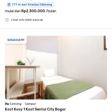
777 m dari Stasiun Cibinong
mulai dari
Rp2.300.000
/
bulan
Lihat info lebih banyak
Close
Coliving
•
Campur
Kost Kosy 1 Kost Sentul City Bogor