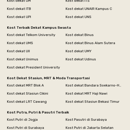
Kost dekat UM
Kost dekat ITS
Kost dekat ITB
Kost dekat UNAIR Kampus C
Kost dekat UPI
Kost dekat UNS
Kost Terbaik Dekat Kampus Swasta
Kost dekat Telkom University
Kost dekat Binus
Kost dekat UMS
Kost dekat Binus Alam Sutera
Kost dekat UII
Kost dekat UMY
Kost dekat Unimus
Kost dekat Udinus
Kost dekat President University
Kost Dekat Stasiun, MRT & Moda Transportasi
Kost dekat MRT Blok A
Kost dekat Bandara Soekarno-Hatta
Kost dekat Stasiun Cikini
Kost dekat MRT Haji Nawi
Kost dekat LRT Cawang
Kost dekat Stasiun Bekasi Timur
Kost Putra, Putri & Pasutri Terbaik
Kost Putri di Jogja
Kost Pasutri di Surabaya
Kost Putri di Surabaya
Kost Putri di Jakarta Selatan