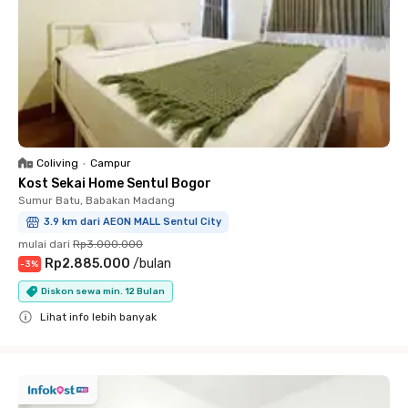
Coliving
•
Campur
Kost Sekai Home Sentul Bogor
Sumur Batu, Babakan Madang
3.9 km dari AEON MALL Sentul City
mulai dari
Rp3.000.000
Rp2.885.000
/
bulan
-
3
%
Diskon sewa min. 12 Bulan
Lihat info lebih banyak
Close