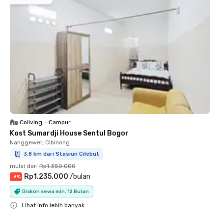
Coliving
•
Campur
Kost Sumardji House Sentul Bogor
Nanggewer, Cibinong
3.8 km dari Stasiun Cilebut
mulai dari
Rp1.350.000
Rp1.235.000
/
bulan
-
8
%
Diskon sewa min. 12 Bulan
Lihat info lebih banyak
Close