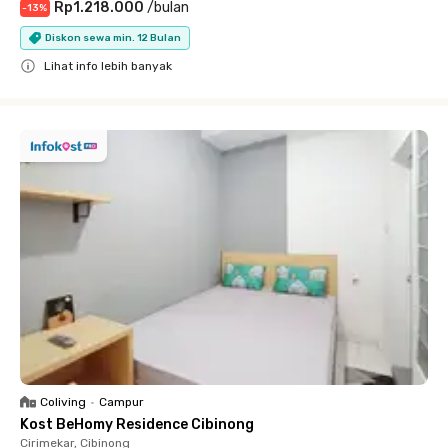
Rp1.218.000
/
bulan
-
13
%
Diskon sewa min. 12 Bulan
Lihat info lebih banyak
Close
Coliving
•
Campur
Kost BeHomy Residence Cibinong
Cirimekar, Cibinong