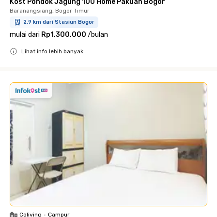
Kost Pondok Jagung 100 Home Pakuan Bogor
Baranangsiang, Bogor Timur
2.9 km dari Stasiun Bogor
mulai dari
Rp1.300.000
/
bulan
Lihat info lebih banyak
Close
Coliving
•
Campur