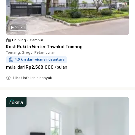
Video
Coliving
•
Campur
Kost Rukita Winter Tawakal Tomang
Tomang, Grogol Petamburan
4.0 km dari wisma nusantara
mulai dari
Rp2.568.000
/
bulan
Lihat info lebih banyak
Close