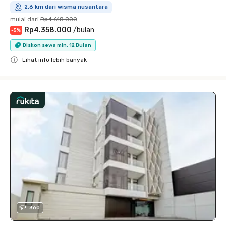
2.6 km dari wisma nusantara
mulai dari
Rp4.618.000
Rp4.358.000
/
bulan
-
5
%
Diskon sewa min. 12 Bulan
Lihat info lebih banyak
Close
360