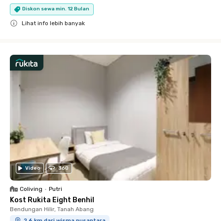
Diskon sewa min. 12 Bulan
Lihat info lebih banyak
Close
Video
360
Coliving
•
Putri
Kost Rukita Eight Benhil
Bendungan Hilir, Tanah Abang
2.6 km dari wisma nusantara