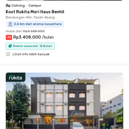
Coliving
•
Campur
Kost Rukita Mori Haus Benhil
Bendungan Hilir, Tanah Abang
2.6 km dari wisma nusantara
mulai dari
Rp3.668.000
Rp3.408.000
/
bulan
-
7
%
Diskon sewa min. 12 Bulan
Lihat info lebih banyak
Close