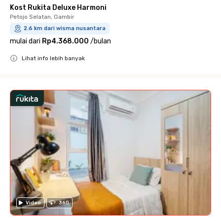
Kost Rukita Deluxe Harmoni
Petojo Selatan, Gambir
2.6 km dari wisma nusantara
mulai dari
Rp4.368.000
/
bulan
Lihat info lebih banyak
Close
Video
360