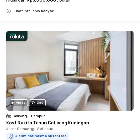
mulai dari
Rp5.000.000
/
bulan
Lihat info lebih banyak
Close
Video
360
Coliving
•
Campur
Kost Rukita Tenun CoLiving Kuningan
Karet Semanggi, Setiabudi
3.7 km dari wisma nusantara