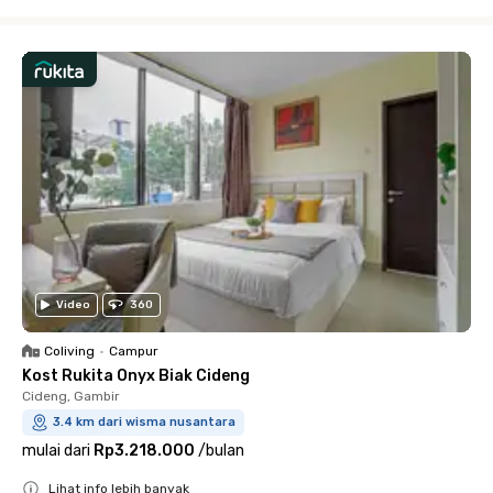
Close
Video
360
Coliving
•
Campur
Kost Rukita Onyx Biak Cideng
Cideng, Gambir
3.4 km dari wisma nusantara
mulai dari
Rp3.218.000
/
bulan
Lihat info lebih banyak