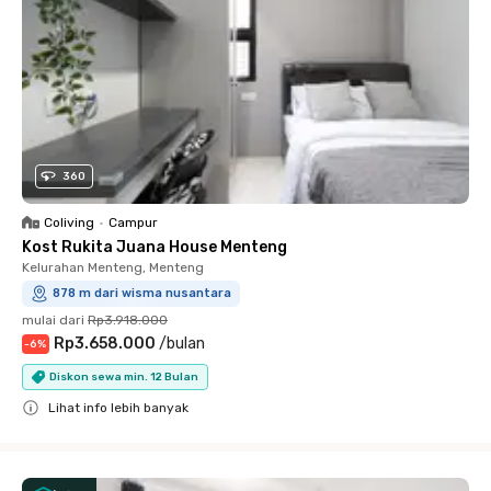
360
Coliving
•
Campur
Kost Rukita Juana House Menteng
Kelurahan Menteng, Menteng
878 m dari wisma nusantara
mulai dari
Rp3.918.000
Rp3.658.000
/
bulan
-
6
%
Diskon sewa min. 12 Bulan
Lihat info lebih banyak
Close