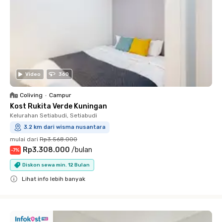
Video
360
Coliving
•
Campur
Kost Rukita Verde Kuningan
Kelurahan Setiabudi, Setiabudi
3.2 km dari wisma nusantara
mulai dari
Rp3.568.000
Rp3.308.000
/
bulan
-
7
%
Diskon sewa min. 12 Bulan
Lihat info lebih banyak
Close