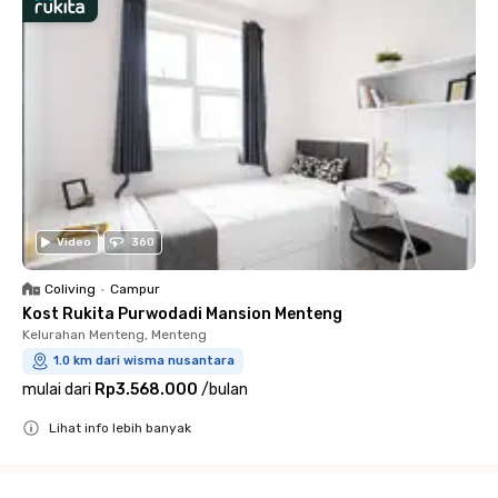
Video
360
Coliving
•
Campur
Kost Rukita Purwodadi Mansion Menteng
Kelurahan Menteng, Menteng
1.0 km dari wisma nusantara
mulai dari
Rp3.568.000
/
bulan
Lihat info lebih banyak
Close