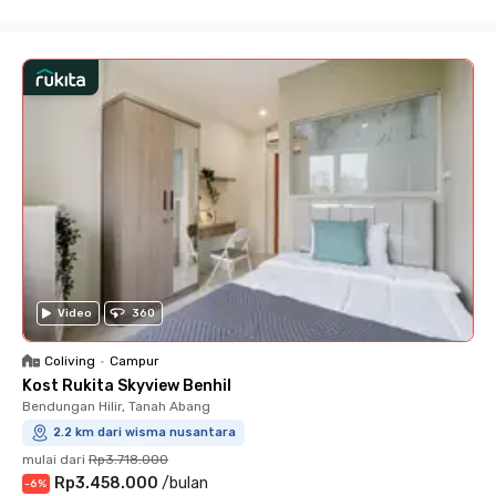
Close
Video
360
Coliving
•
Campur
Kost Rukita Skyview Benhil
Bendungan Hilir, Tanah Abang
2.2 km dari wisma nusantara
mulai dari
Rp3.718.000
Rp3.458.000
/
bulan
-
6
%