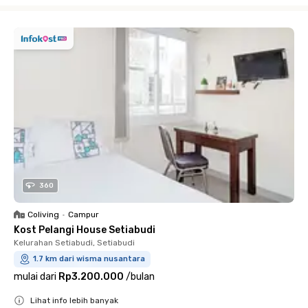
Close
360
Coliving
•
Campur
Kost Pelangi House Setiabudi
Kelurahan Setiabudi, Setiabudi
1.7 km dari wisma nusantara
mulai dari
Rp3.200.000
/
bulan
Lihat info lebih banyak