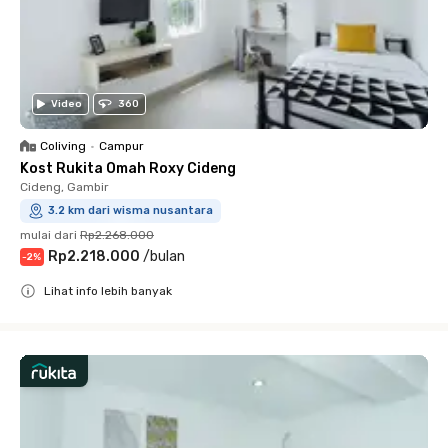
Video
360
Coliving
•
Campur
Kost Rukita Omah Roxy Cideng
Cideng, Gambir
3.2 km dari wisma nusantara
mulai dari
Rp2.268.000
Rp2.218.000
/
bulan
-
2
%
Lihat info lebih banyak
Close