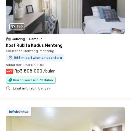
360
Coliving
•
Campur
Kost Rukita Kudus Menteng
Kelurahan Menteng, Menteng
865 m dari wisma nusantara
mulai dari
Rp4.068.000
Rp3.808.000
/
bulan
-
6
%
Diskon sewa min. 12 Bulan
Lihat info lebih banyak
Close