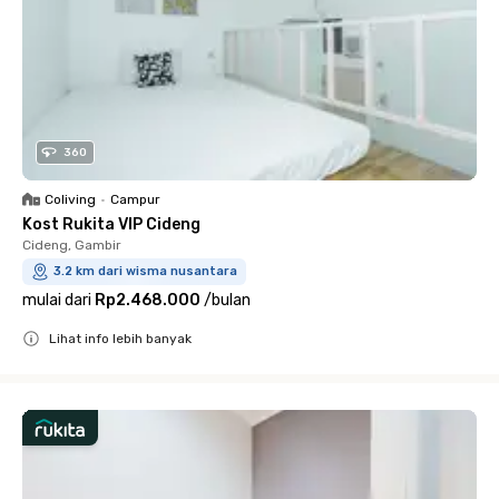
360
Coliving
•
Campur
Kost Rukita VIP Cideng
Cideng, Gambir
3.2 km dari wisma nusantara
mulai dari
Rp2.468.000
/
bulan
Lihat info lebih banyak
Close