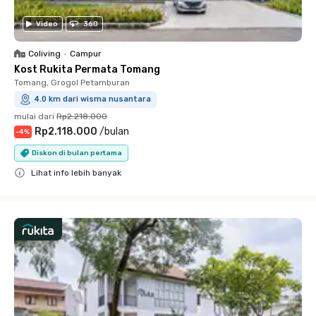
Video
360
Coliving
•
Campur
Kost Rukita Permata Tomang
Tomang, Grogol Petamburan
4.0 km dari wisma nusantara
mulai dari
Rp2.218.000
Rp2.118.000
/
bulan
-
4
%
Diskon di bulan pertama
Lihat info lebih banyak
Close