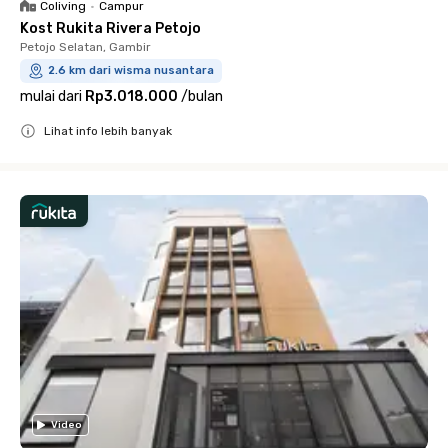
Coliving
•
Campur
Kost Rukita Rivera Petojo
Petojo Selatan, Gambir
2.6 km dari wisma nusantara
mulai dari
Rp3.018.000
/
bulan
Lihat info lebih banyak
Close
Video