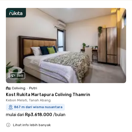
360
Coliving
•
Putri
Kost Rukita Martapura Coliving Thamrin
Kebon Melati, Tanah Abang
867 m dari wisma nusantara
mulai dari
Rp3.618.000
/
bulan
Lihat info lebih banyak