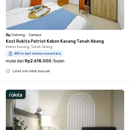
Coliving
•
Campur
Kost Rukita Patriot Kebon Kacang Tanah Abang
Kebon Kacang, Tanah Abang
481 m dari wisma nusantara
mulai dari
Rp2.618.000
/
bulan
Lihat info lebih banyak
Close