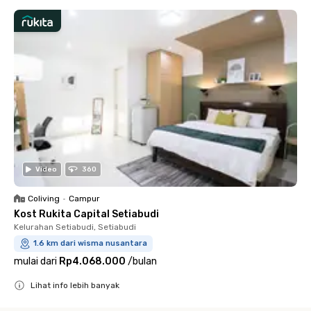
Video
360
Coliving
•
Campur
Kost Rukita Capital Setiabudi
Kelurahan Setiabudi, Setiabudi
1.6 km dari wisma nusantara
mulai dari
Rp4.068.000
/
bulan
Lihat info lebih banyak
Close