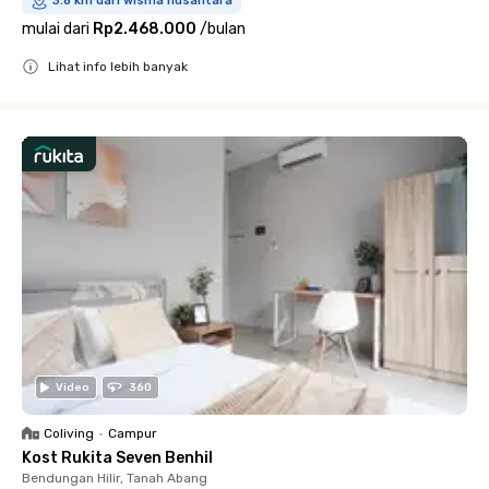
3.8 km dari wisma nusantara
mulai dari
Rp2.468.000
/
bulan
Lihat info lebih banyak
Close
Video
360
Coliving
•
Campur
Kost Rukita Seven Benhil
Bendungan Hilir, Tanah Abang