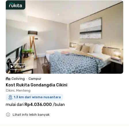
Video
Coliving
•
Campur
Kost Rukita Gondangdia Cikini
Cikini, Menteng
1.3 km dari wisma nusantara
mulai dari
Rp4.036.000
/
bulan
Lihat info lebih banyak
Close