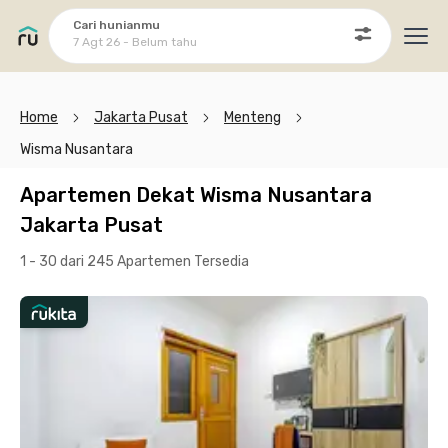
Cari hunianmu
7 Agt 26 - Belum tahu
Ope
Home
Jakarta Pusat
Menteng
Wisma Nusantara
Apartemen Dekat Wisma Nusantara
Jakarta Pusat
1 - 30 dari 245 Apartemen
Tersedia