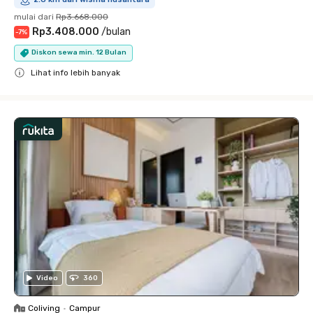
mulai dari
Rp3.668.000
Rp3.408.000
/
bulan
-
7
%
Diskon sewa min. 12 Bulan
Lihat info lebih banyak
Close
Video
360
Coliving
•
Campur