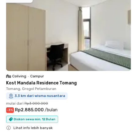
Coliving
•
Campur
Kost Mandala Residence Tomang
Tomang, Grogol Petamburan
3.3 km dari wisma nusantara
mulai dari
Rp3.000.000
Rp2.885.000
/
bulan
-
3
%
Diskon sewa min. 12 Bulan
Lihat info lebih banyak
Close