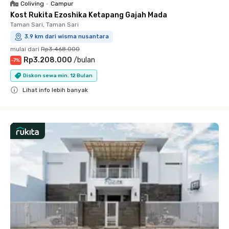
Coliving
•
Campur
Kost Rukita Ezoshika Ketapang Gajah Mada
Taman Sari, Taman Sari
3.9 km dari wisma nusantara
mulai dari
Rp3.468.000
Rp3.208.000
/
bulan
-
7
%
Diskon sewa min. 12 Bulan
Lihat info lebih banyak
Close