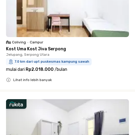
Coliving
•
Campur
Kost Uma Kost Jiva Serpong
Jelupang, Serpong Utara
7.0 km dari upt puskesmas kampung sawah
mulai dari
Rp2.018.000
/
bulan
Lihat info lebih banyak
Close