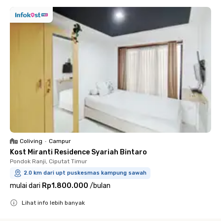
Coliving
•
Campur
Kost Miranti Residence Syariah Bintaro
Pondok Ranji, Ciputat Timur
2.0 km dari upt puskesmas kampung sawah
mulai dari
Rp1.800.000
/
bulan
Lihat info lebih banyak
Close