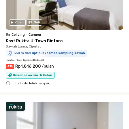
Video
360
Coliving
•
Campur
Kost Rukita U-Town Bintaro
Sawah Lama, Ciputat
350 m dari upt puskesmas kampung sawah
mulai dari
Rp2.518.000
Rp1.816.200
/
bulan
-
27
%
Diskon sewa min. 12 Bulan
Lihat info lebih banyak
Close