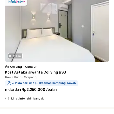
Video
Coliving
•
Campur
Kost Astaka Jiwanta Coliving BSD
Rawa Buntu, Serpong
6.2 km dari upt puskesmas kampung sawah
mulai dari
Rp2.250.000
/
bulan
Lihat info lebih banyak
Close