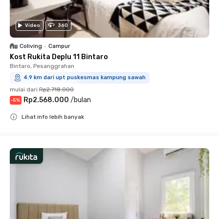
Video
360
Coliving
•
Campur
Kost Rukita Deplu 11 Bintaro
Bintaro, Pesanggrahan
4.9 km dari upt puskesmas kampung sawah
mulai dari
Rp2.718.000
Rp2.568.000
/
bulan
-
5
%
Lihat info lebih banyak
Close