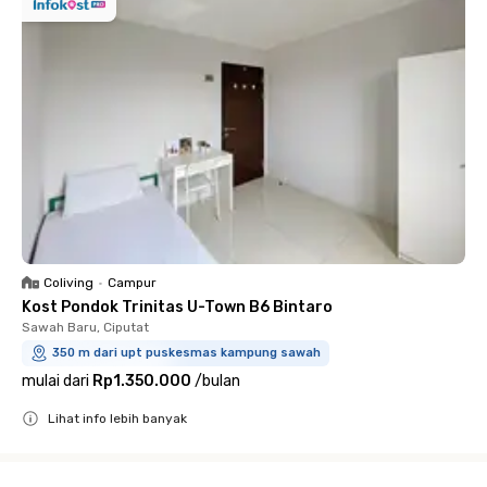
Coliving
•
Campur
Kost Pondok Trinitas U-Town B6 Bintaro
Sawah Baru, Ciputat
350 m dari upt puskesmas kampung sawah
mulai dari
Rp1.350.000
/
bulan
Lihat info lebih banyak
Close