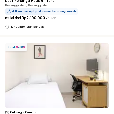
Kost Kenanga Haus Bintaro
Pesanggrahan, Pesanggrahan
4.8 km dari upt puskesmas kampung sawah
mulai dari
Rp2.100.000
/
bulan
Lihat info lebih banyak
Close
Coliving
•
Campur