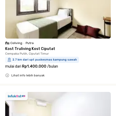
Coliving
•
Putra
Kost Truliving Kost Ciputat
Cempaka Putih, Ciputat Timur
2.7 km dari upt puskesmas kampung sawah
mulai dari
Rp1.400.000
/
bulan
Lihat info lebih banyak
Close