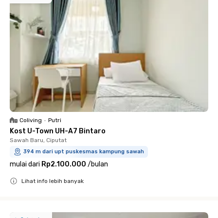
Coliving
•
Putri
Kost U-Town UH-A7 Bintaro
Sawah Baru, Ciputat
394 m dari upt puskesmas kampung sawah
mulai dari
Rp2.100.000
/
bulan
Lihat info lebih banyak
Close