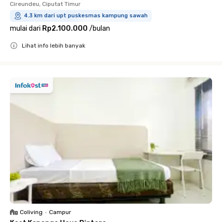
Cireundeu, Ciputat Timur
4.3 km dari upt puskesmas kampung sawah
mulai dari
Rp2.100.000
/
bulan
Lihat info lebih banyak
Close
Coliving
•
Campur