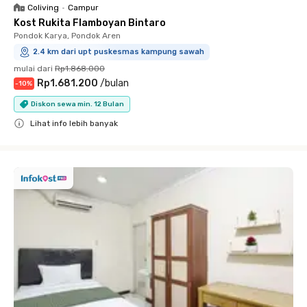
Coliving
•
Campur
Kost Rukita Flamboyan Bintaro
Pondok Karya, Pondok Aren
2.4 km dari upt puskesmas kampung sawah
mulai dari
Rp1.868.000
Rp1.681.200
/
bulan
-
10
%
Diskon sewa min. 12 Bulan
Lihat info lebih banyak
Close