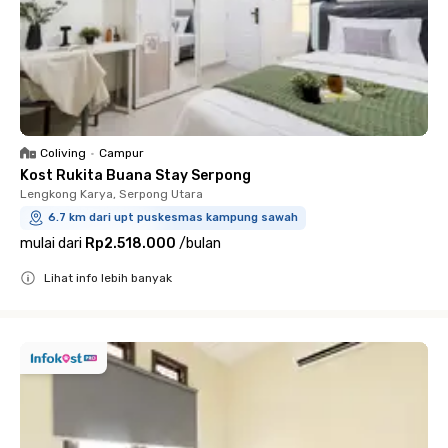
Coliving
•
Campur
Kost Rukita Buana Stay Serpong
Lengkong Karya, Serpong Utara
6.7 km dari upt puskesmas kampung sawah
mulai dari
Rp2.518.000
/
bulan
Lihat info lebih banyak
Close