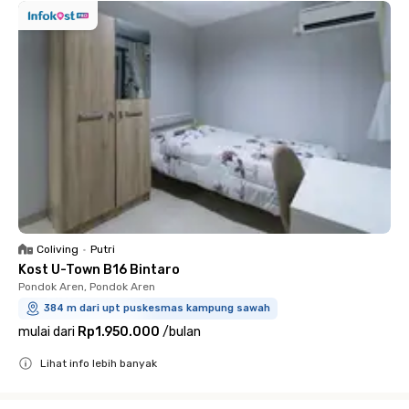
Coliving
•
Putri
Kost U-Town B16 Bintaro
Pondok Aren, Pondok Aren
384 m dari upt puskesmas kampung sawah
mulai dari
Rp1.950.000
/
bulan
Lihat info lebih banyak
Close