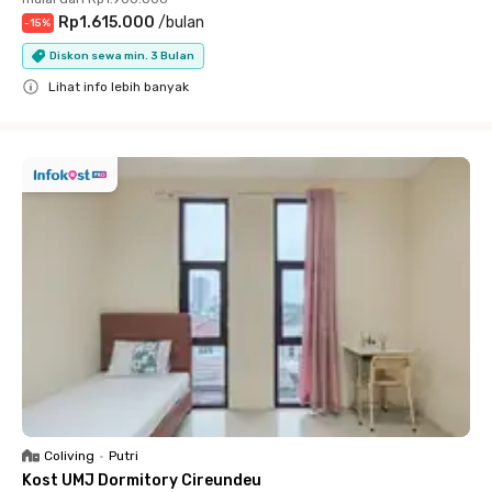
Rp1.615.000
/
bulan
-
15
%
Diskon sewa min. 3 Bulan
Lihat info lebih banyak
Close
Coliving
•
Putri
Kost UMJ Dormitory Cireundeu