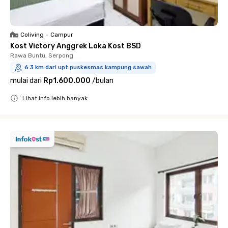
Coliving
•
Campur
Kost Victory Anggrek Loka Kost BSD
Rawa Buntu, Serpong
6.3 km dari upt puskesmas kampung sawah
mulai dari
Rp1.600.000
/
bulan
Lihat info lebih banyak
Close