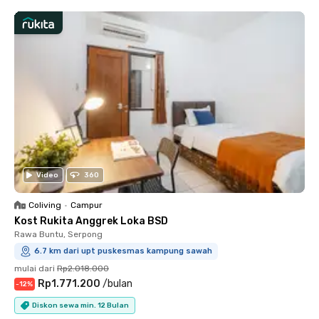
Video
360
Coliving
•
Campur
Kost Rukita Anggrek Loka BSD
Rawa Buntu, Serpong
6.7 km dari upt puskesmas kampung sawah
mulai dari
Rp2.018.000
Rp1.771.200
/
bulan
-
12
%
Diskon sewa min. 12 Bulan