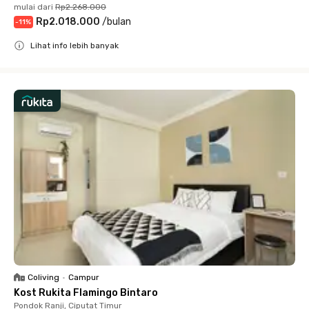
mulai dari
Rp2.268.000
Rp2.018.000
/
bulan
-
11
%
Lihat info lebih banyak
Close
Coliving
•
Campur
Kost Rukita Flamingo Bintaro
Pondok Ranji, Ciputat Timur