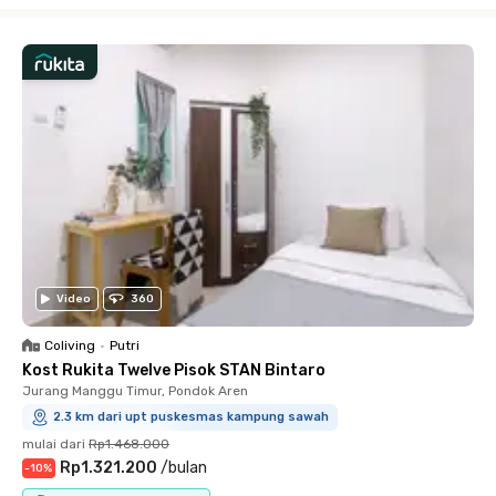
Close
Video
360
Coliving
•
Putri
Kost Rukita Twelve Pisok STAN Bintaro
Jurang Manggu Timur, Pondok Aren
2.3 km dari upt puskesmas kampung sawah
mulai dari
Rp1.468.000
Rp1.321.200
/
bulan
-
10
%