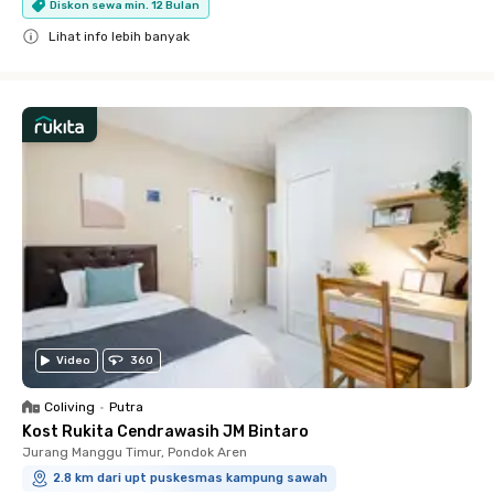
Diskon sewa min. 12 Bulan
Lihat info lebih banyak
Close
Video
360
Coliving
•
Putra
Kost Rukita Cendrawasih JM Bintaro
Jurang Manggu Timur, Pondok Aren
2.8 km dari upt puskesmas kampung sawah