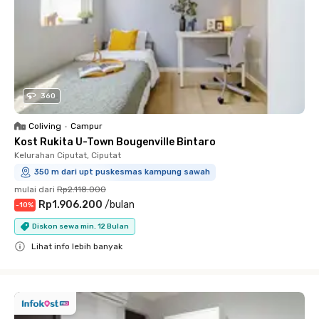
360
Coliving
•
Campur
Kost Rukita U-Town Bougenville Bintaro
Kelurahan Ciputat, Ciputat
350 m dari upt puskesmas kampung sawah
mulai dari
Rp2.118.000
Rp1.906.200
/
bulan
-
10
%
Diskon sewa min. 12 Bulan
Lihat info lebih banyak
Close