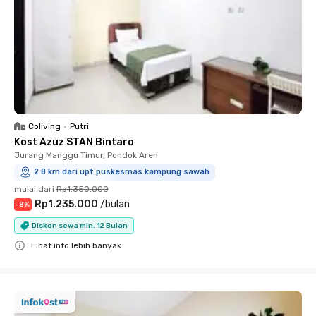
Coliving
•
Putri
Kost Azuz STAN Bintaro
Jurang Manggu Timur, Pondok Aren
2.8 km dari upt puskesmas kampung sawah
mulai dari
Rp1.350.000
Rp1.235.000
/
bulan
-
8
%
Diskon sewa min. 12 Bulan
Lihat info lebih banyak
Close