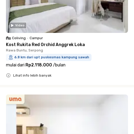
Video
Coliving
•
Campur
Kost Rukita Red Orchid Anggrek Loka
Rawa Buntu, Serpong
6.8 km dari upt puskesmas kampung sawah
mulai dari
Rp2.118.000
/
bulan
Lihat info lebih banyak
Close