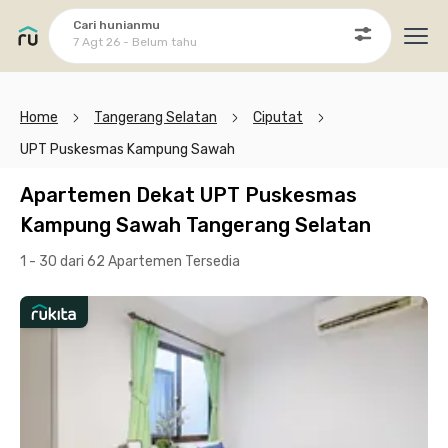
Cari hunianmu
7 Agt 26 - Belum tahu
Ope
Home
Tangerang Selatan
Ciputat
UPT Puskesmas Kampung Sawah
Apartemen Dekat UPT Puskesmas
Kampung Sawah Tangerang Selatan
1 - 30 dari 62 Apartemen
Tersedia