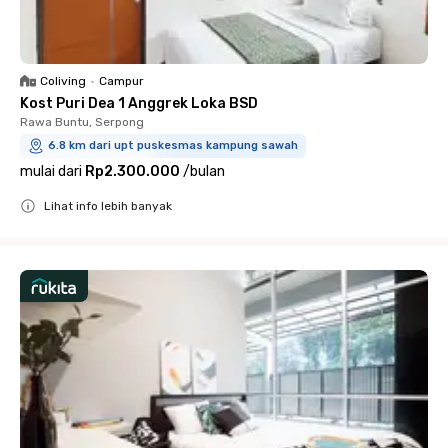
Coliving
•
Campur
Kost Puri Dea 1 Anggrek Loka BSD
Rawa Buntu, Serpong
6.8 km dari upt puskesmas kampung sawah
mulai dari
Rp2.300.000
/
bulan
Lihat info lebih banyak
Close