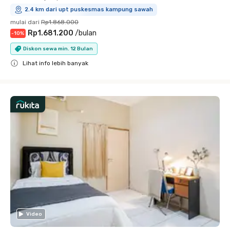
2.4 km dari upt puskesmas kampung sawah
mulai dari
Rp1.868.000
Rp1.681.200
/
bulan
-
10
%
Diskon sewa min. 12 Bulan
Lihat info lebih banyak
Close
Video