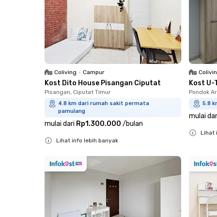
Coliving
•
Campur
Colivi
Kost Dito House Pisangan Ciputat
Kost U-
Pisangan, Ciputat Timur
Pondok Ar
4.8 km dari rumah sakit permata
5.8 
pamulang
mulai dar
mulai dari
Rp1.300.000
/
bulan
Lihat 
Lihat info lebih banyak
Close
Close