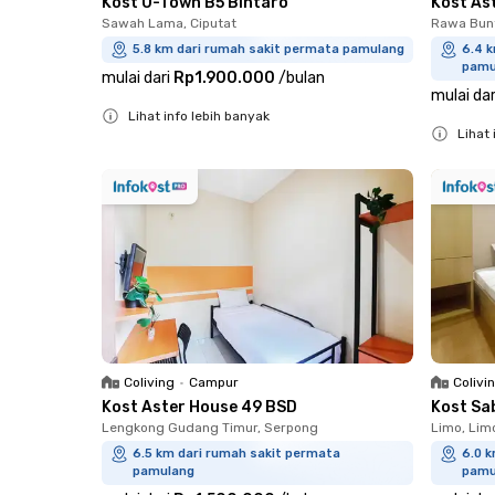
Kost U-Town B5 Bintaro
Kost As
Sawah Lama, Ciputat
Rawa Bun
5.8 km dari rumah sakit permata pamulang
6.4 
pamu
mulai dari
Rp1.900.000
/
bulan
mulai dar
Lihat info lebih banyak
Lihat 
Close
Close
Coliving
•
Campur
Colivi
Kost Aster House 49 BSD
Kost Sa
Lengkong Gudang Timur, Serpong
Limo, Lim
6.5 km dari rumah sakit permata
6.0 
pamulang
pamu