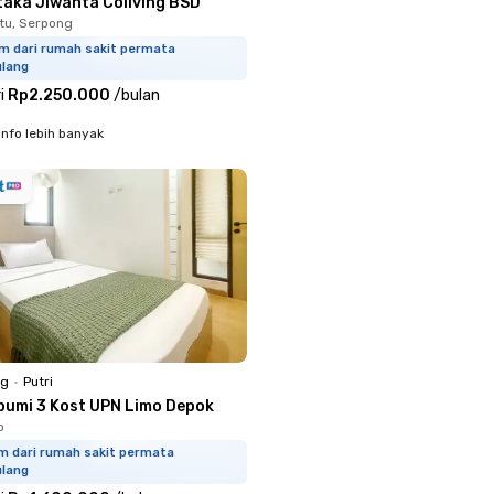
taka Jiwanta Coliving BSD
tu, Serpong
km dari rumah sakit permata
lang
i
Rp2.250.000
/
bulan
info lebih banyak
ng
•
Putri
bumi 3 Kost UPN Limo Depok
o
km dari rumah sakit permata
lang