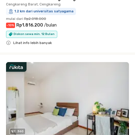
Cengkareng Barat, Cengkareng
1.2 km dari universitas satyagama
mulai dari
Rp2.018.000
Rp1.816.200
/
bulan
-
10
%
Diskon sewa min. 12 Bulan
Lihat info lebih banyak
Close
360