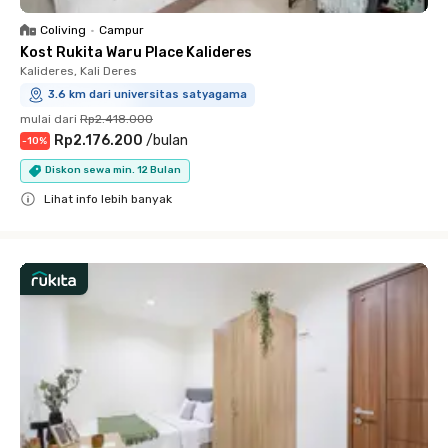
Coliving
•
Campur
Kost Rukita Waru Place Kalideres
Kalideres, Kali Deres
3.6 km dari universitas satyagama
mulai dari
Rp2.418.000
Rp2.176.200
/
bulan
-
10
%
Diskon sewa min. 12 Bulan
Lihat info lebih banyak
Close