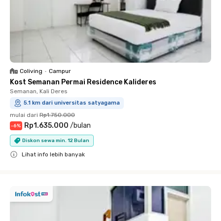
Coliving
•
Campur
Kost Semanan Permai Residence Kalideres
Semanan, Kali Deres
5.1 km dari universitas satyagama
mulai dari
Rp1.750.000
Rp1.635.000
/
bulan
-
6
%
Diskon sewa min. 12 Bulan
Lihat info lebih banyak
Close