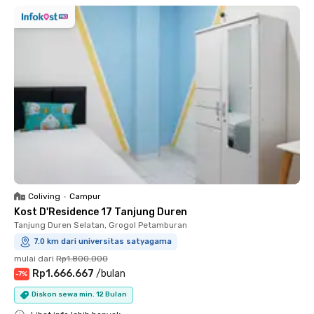
Coliving
•
Campur
Kost D'Residence 17 Tanjung Duren
Tanjung Duren Selatan, Grogol Petamburan
7.0 km dari universitas satyagama
mulai dari
Rp1.800.000
Rp1.666.667
/
bulan
-
7
%
Diskon sewa min. 12 Bulan