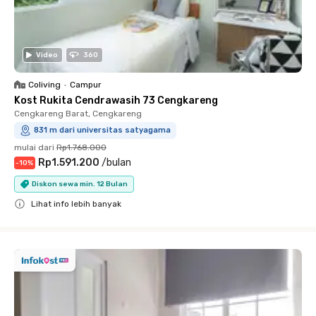
Video
360
Coliving
•
Campur
Kost Rukita Cendrawasih 73 Cengkareng
Cengkareng Barat, Cengkareng
831 m dari universitas satyagama
mulai dari
Rp1.768.000
Rp1.591.200
/
bulan
-
10
%
Diskon sewa min. 12 Bulan
Lihat info lebih banyak
Close