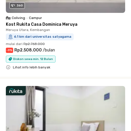
360
Coliving
•
Campur
Kost Rukita Casa Dominica Meruya
Meruya Utara, Kembangan
6.1 km dari universitas satyagama
mulai dari
Rp2.768.000
Rp2.508.000
/
bulan
-
9
%
Diskon sewa min. 12 Bulan
Lihat info lebih banyak
Close