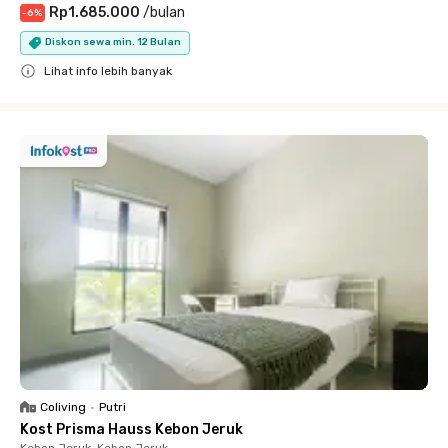
Rp1.685.000
/
bulan
-
6
%
Diskon sewa min. 12 Bulan
Lihat info lebih banyak
Close
Coliving
•
Putri
Kost Prisma Hauss Kebon Jeruk
Kebon Jeruk, Kebon Jeruk