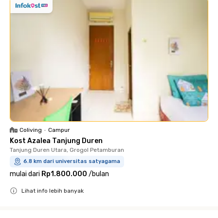
Coliving
•
Campur
Kost Azalea Tanjung Duren
Tanjung Duren Utara, Grogol Petamburan
6.8 km dari universitas satyagama
mulai dari
Rp1.800.000
/
bulan
Lihat info lebih banyak
Close