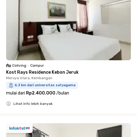
Coliving
•
Campur
Kost Rays Residence Kebon Jeruk
Meruya Utara, Kembangan
6.3 km dari universitas satyagama
mulai dari
Rp2.400.000
/
bulan
Lihat info lebih banyak
Close