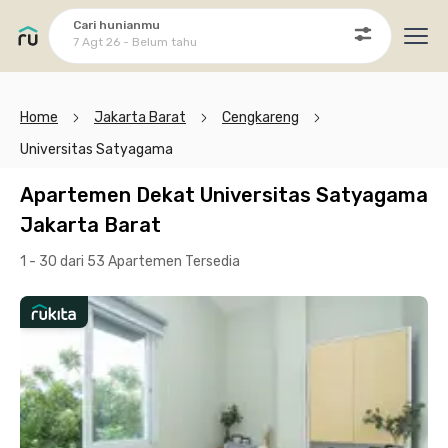
Cari hunianmu
7 Agt 26 - Belum tahu
Ope
Home
Jakarta Barat
Cengkareng
Universitas Satyagama
Apartemen Dekat Universitas Satyagama
Jakarta Barat
1 - 30 dari 53 Apartemen
Tersedia