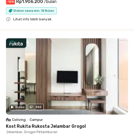
Rp1.906.200
/
bulan
-
10
%
Diskon sewa min. 12 Bulan
Lihat info lebih banyak
Close
Video
360
Coliving
•
Campur
Kost Rukita Rukosta Jelambar Grogol
Jelambar, Grogol Petamburan