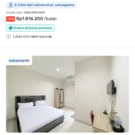
6.3 km dari universitas satyagama
mulai dari
Rp2.118.000
Rp1.816.200
/
bulan
-
14
%
Diskon di bulan pertama
Lihat info lebih banyak
Close