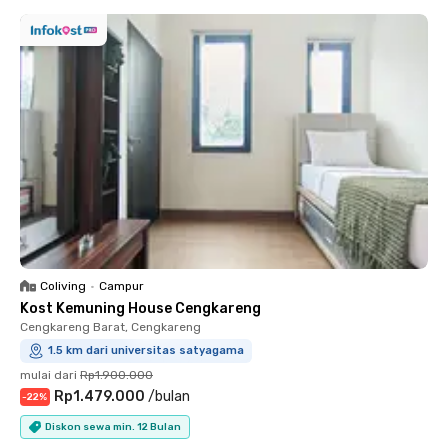
Coliving
•
Campur
Kost Kemuning House Cengkareng
Cengkareng Barat, Cengkareng
1.5 km dari universitas satyagama
mulai dari
Rp1.900.000
Rp1.479.000
/
bulan
-
22
%
Diskon sewa min. 12 Bulan