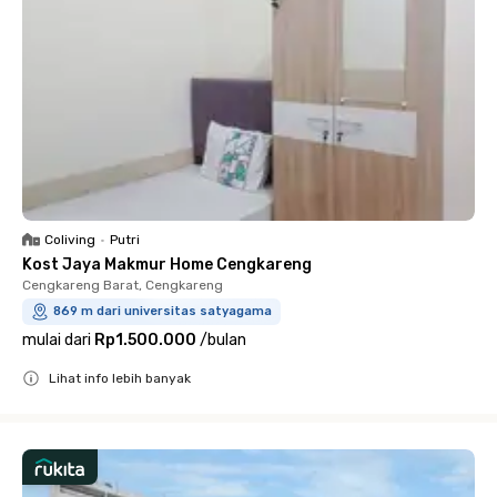
Coliving
•
Putri
Kost Jaya Makmur Home Cengkareng
Cengkareng Barat, Cengkareng
869 m dari universitas satyagama
mulai dari
Rp1.500.000
/
bulan
Lihat info lebih banyak
Close