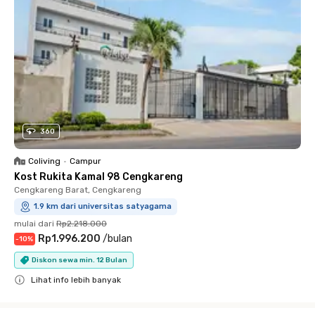
360
Coliving
•
Campur
Kost Rukita Kamal 98 Cengkareng
Cengkareng Barat, Cengkareng
1.9 km dari universitas satyagama
mulai dari
Rp2.218.000
Rp1.996.200
/
bulan
-
10
%
Diskon sewa min. 12 Bulan
Lihat info lebih banyak
Close