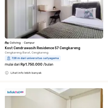
Coliving
•
Campur
Kost Cendrawasih Residence 57 Cengkareng
Cengkareng Barat, Cengkareng
728 m dari universitas satyagama
mulai dari
Rp1.750.000
/
bulan
Lihat info lebih banyak
Close