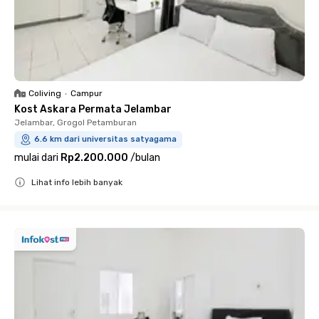
Coliving
•
Campur
Kost Askara Permata Jelambar
Jelambar, Grogol Petamburan
6.6 km dari universitas satyagama
mulai dari
Rp2.200.000
/
bulan
Lihat info lebih banyak
Close