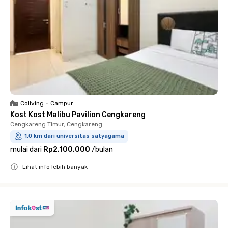
Coliving
•
Campur
Kost Kost Malibu Pavilion Cengkareng
Cengkareng Timur, Cengkareng
1.0 km dari universitas satyagama
mulai dari
Rp2.100.000
/
bulan
Lihat info lebih banyak
Close