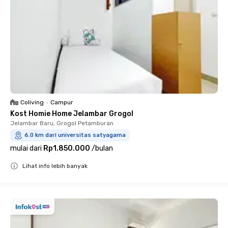
Coliving
•
Campur
Kost Homie Home Jelambar Grogol
Jelambar Baru, Grogol Petamburan
6.0 km dari universitas satyagama
mulai dari
Rp1.850.000
/
bulan
Lihat info lebih banyak
Close