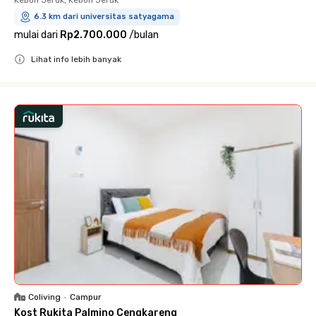
6.3 km dari universitas satyagama
mulai dari
Rp2.700.000
/
bulan
Lihat info lebih banyak
Close
Coliving
•
Campur
Kost Rukita Palmino Cengkareng