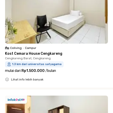
Coliving
•
Campur
Kost Cemara House Cengkareng
Cengkareng Barat, Cengkareng
1.3 km dari universitas satyagama
mulai dari
Rp1.500.000
/
bulan
Lihat info lebih banyak
Close