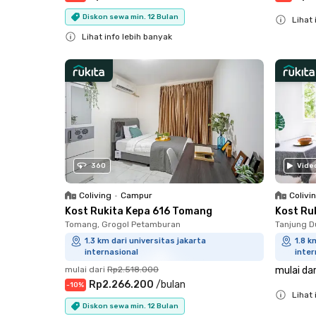
Diskon sewa min. 12 Bulan
Lihat 
Lihat info lebih banyak
Close
Close
360
Vide
Coliving
•
Campur
Colivi
Kost Rukita Kepa 616 Tomang
Kost Ru
Tomang, Grogol Petamburan
Tanjung D
1.3 km dari universitas jakarta
1.8 k
internasional
inter
mulai dari
Rp2.518.000
mulai dar
Rp2.266.200
/
bulan
-
10
%
Lihat 
Diskon sewa min. 12 Bulan
Close