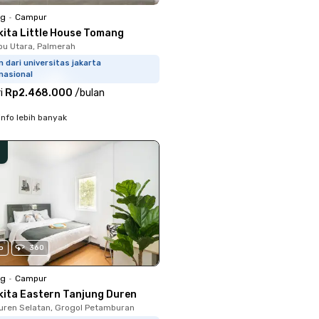
ng
•
Campur
kita Little House Tomang
u Utara, Palmerah
 dari universitas jakarta
nasional
i
Rp2.468.000
/
bulan
info lebih banyak
o
360
ng
•
Campur
kita Eastern Tanjung Duren
uren Selatan, Grogol Petamburan