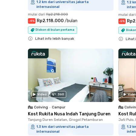
1.2 km dari universitas jakarta
1.2 k
internasional
inter
mulai dari
Rp2.218.000
mulai dari
Rp2.118.000
/
bulan
Rp2
-
4
%
-
5
%
Diskon di bulan pertama
Disko
Lihat info lebih banyak
Lihat 
Close
Close
Video
360
Vide
Coliving
•
Campur
Colivi
Kost Rukita Nusa Indah Tanjung Duren
Kost Ru
Tanjung Duren Selatan, Grogol Petamburan
Jati Pulo,
1.3 km dari universitas jakarta
1.2 k
internasional
inter