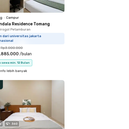
ng
•
Campur
ndala Residence Tomang
Grogol Petamburan
 dari universitas jakarta
nasional
Rp3.000.000
.885.000
/
bulan
 sewa min. 12 Bulan
info lebih banyak
o
360