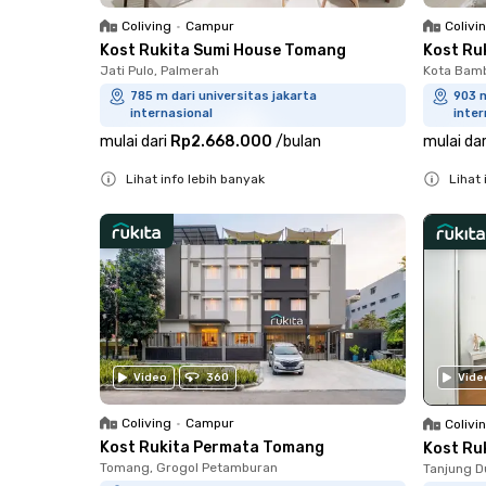
Coliving
•
Campur
Colivi
Kost Rukita Sumi House Tomang
Kost Ru
Jati Pulo, Palmerah
Kota Bamb
785 m dari universitas jakarta
903 m
internasional
inter
mulai dari
Rp2.668.000
/
bulan
mulai dar
Lihat info lebih banyak
Lihat 
Close
Close
Vide
Video
360
Coliving
•
Campur
Colivi
Kost Rukita Permata Tomang
Kost Ru
Tomang, Grogol Petamburan
Tanjung D