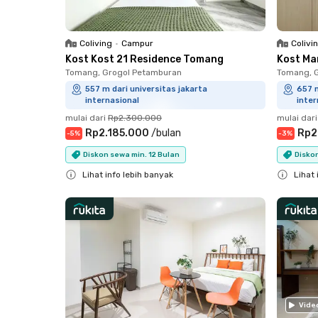
Coliving
•
Campur
Colivi
Kost Kost 21 Residence Tomang
Kost Ma
Tomang, Grogol Petamburan
Tomang, 
557 m dari universitas jakarta
657 m
internasional
inter
mulai dari
Rp2.300.000
mulai dari
Rp2.185.000
/
bulan
Rp2
-
5
%
-
3
%
Diskon sewa min. 12 Bulan
Diskon
Lihat info lebih banyak
Lihat 
Close
Close
Vide