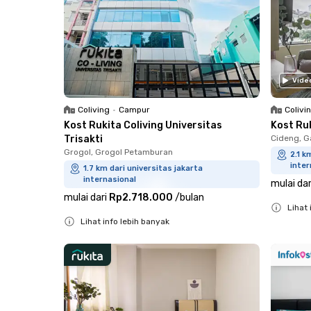
Vide
Coliving
•
Campur
Colivi
Kost Rukita Coliving Universitas
Kost Ru
Trisakti
Cideng, G
Grogol, Grogol Petamburan
2.1 k
inter
1.7 km dari universitas jakarta
internasional
mulai dar
mulai dari
Rp2.718.000
/
bulan
Lihat 
Lihat info lebih banyak
Close
Close