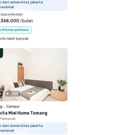
m dari universitas jakarta
nasional
Rp2.518.000
.368.000
/
bulan
n di bulan pertama
info lebih banyak
o
360
ng
•
Campur
kita Miel Home Tomang
 Palmerah
m dari universitas jakarta
nasional