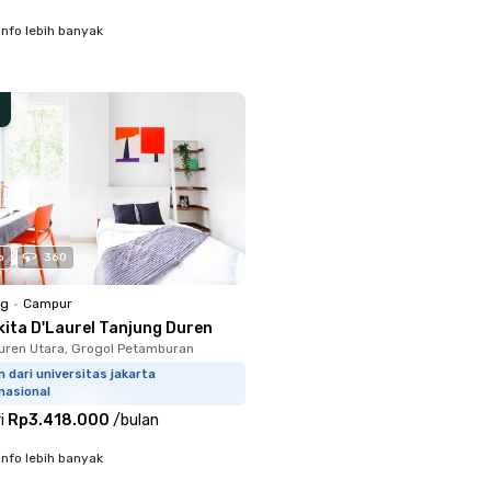
info lebih banyak
o
360
ng
•
Campur
kita D'Laurel Tanjung Duren
uren Utara, Grogol Petamburan
m dari universitas jakarta
nasional
i
Rp3.418.000
/
bulan
info lebih banyak