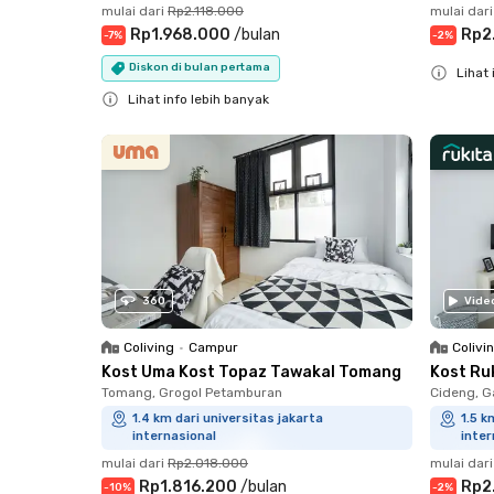
mulai dari
Rp2.118.000
mulai dari
Rp1.968.000
/
bulan
Rp2
-
7
%
-
2
%
Diskon di bulan pertama
Lihat 
Lihat info lebih banyak
Close
Close
360
Vide
Coliving
•
Campur
Colivi
Kost Uma Kost Topaz Tawakal Tomang
Kost Ru
Tomang, Grogol Petamburan
Cideng, G
1.4 km dari universitas jakarta
1.5 k
internasional
inter
mulai dari
Rp2.018.000
mulai dari
Rp1.816.200
/
bulan
Rp2
-
10
%
-
2
%