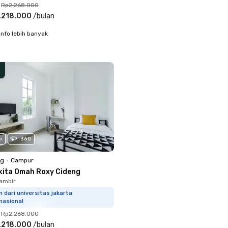
Rp2.268.000
.218.000
/
bulan
info lebih banyak
o
360
ng
•
Campur
kita Omah Roxy Cideng
ambir
m dari universitas jakarta
nasional
Rp2.268.000
.218.000
/
bulan