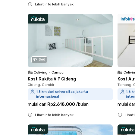
Lihat info lebih banyak
Close
360
Coliving
•
Campur
Colivi
Kost Rukita VIP Cideng
Kost Au
Cideng, Gambir
Tomang, 
1.8 km dari universitas jakarta
1.6 k
internasional
inter
mulai dari
Rp2.618.000
/
bulan
mulai dar
Lihat info lebih banyak
Lihat 
Close
Close