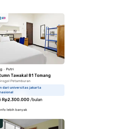
ng
•
Putri
tumn Tawakal 81 Tomang
Grogol Petamburan
m dari universitas jakarta
nasional
i
Rp2.300.000
/
bulan
info lebih banyak