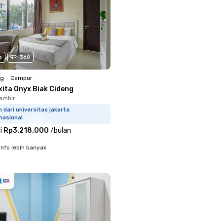
o
360
ng
•
Campur
kita Onyx Biak Cideng
ambir
m dari universitas jakarta
nasional
i
Rp3.218.000
/
bulan
info lebih banyak