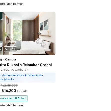
info lebih banyak
o
360
ng
•
Campur
kita Rukosta Jelambar Grogol
 Grogol Petamburan
m dari universitas kristen krida
na jakarta
Rp2.118.000
1.816.200
/
bulan
 sewa min. 12 Bulan
info lebih banyak