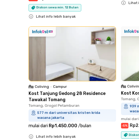
Lihat 
Diskon sewa min. 12 Bulan
Close
Lihat info lebih banyak
Close
Colivi
Coliving
•
Campur
Kost Ko
Kost Tanjung Gedong 28 Residence
Tomang, 
Tawakal Tomang
Tomang, Grogol Petamburan
939 m
waca
577 m dari universitas kristen krida
wacana jakarta
mulai dari
Rp2
mulai dari
Rp1.450.000
/
bulan
-
5
%
Diskon
Lihat info lebih banyak