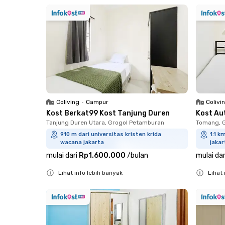
Close
Close
Coliving
•
Campur
Colivi
Kost Berkat99 Kost Tanjung Duren
Kost Au
Tanjung Duren Utara, Grogol Petamburan
Tomang, 
910 m dari universitas kristen krida
1.1 k
wacana jakarta
jakar
mulai dari
Rp1.600.000
/
bulan
mulai dar
Lihat info lebih banyak
Lihat 
Close
Close