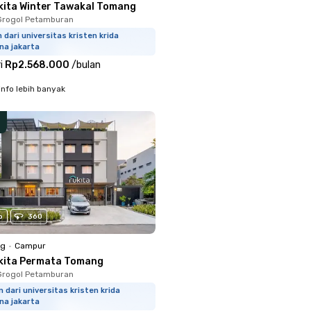
kita Winter Tawakal Tomang
Grogol Petamburan
 dari universitas kristen krida
na jakarta
i
Rp2.568.000
/
bulan
info lebih banyak
o
360
ng
•
Campur
kita Permata Tomang
Grogol Petamburan
 dari universitas kristen krida
na jakarta