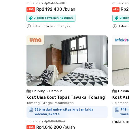
mulai dari
Rp2.436.000
mulai dari
Rp2.192.400
/
bulan
Rp2
-
10
%
-
4
%
Diskon sewa min. 12 Bulan
Disko
Lihat info lebih banyak
Lihat 
Close
Close
360
Coliving
•
Campur
Colivi
Kost Uma Kost Topaz Tawakal Tomang
Kost As
Tomang, Grogol Petamburan
Jelambar,
826 m dari universitas kristen krida
749 m
wacana jakarta
waca
mulai dari
Rp2.018.000
mulai dar
Rp1.816.200
/
bulan
-
10
%