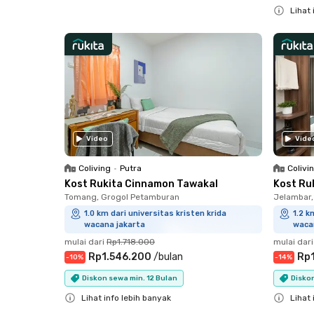
Lihat 
Close
Close
Video
Vide
Coliving
•
Putra
Colivi
Kost Rukita Cinnamon Tawakal
Kost Ru
Tomang, Grogol Petamburan
Jelambar,
1.0 km dari universitas kristen krida
1.2 k
wacana jakarta
waca
mulai dari
Rp1.718.000
mulai dari
Rp1.546.200
/
bulan
Rp
-
10
%
-
14
%
Diskon sewa min. 12 Bulan
Diskon
Lihat info lebih banyak
Lihat 