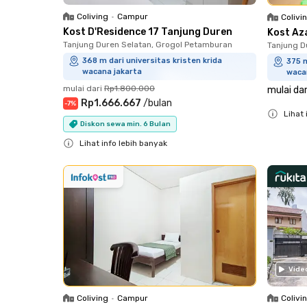
Coliving
•
Campur
Colivi
Kost D'Residence 17 Tanjung Duren
Kost Az
Tanjung Duren Selatan, Grogol Petamburan
Tanjung D
368 m dari universitas kristen krida
375 m
wacana jakarta
waca
mulai dari
Rp1.800.000
mulai dar
Rp1.666.667
/
bulan
-
7
%
Lihat 
Diskon sewa min. 6 Bulan
Close
Lihat info lebih banyak
Close
Vide
Colivi
Coliving
•
Campur