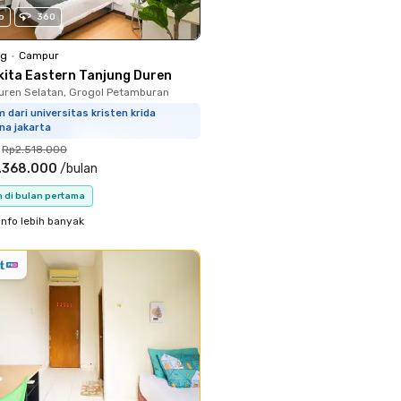
o
360
ng
•
Campur
kita Eastern Tanjung Duren
uren Selatan, Grogol Petamburan
 dari universitas kristen krida
na jakarta
Rp2.518.000
.368.000
/
bulan
n di bulan pertama
info lebih banyak