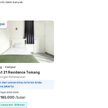
info lebih banyak
ng
•
Campur
st 21 Residence Tomang
Grogol Petamburan
 dari universitas kristen krida
na jakarta
Rp2.300.000
.185.000
/
bulan
 sewa min. 12 Bulan