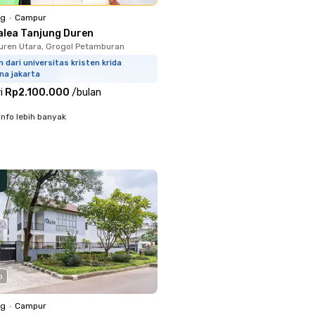
ng
•
Campur
alea Tanjung Duren
uren Utara, Grogol Petamburan
 dari universitas kristen krida
na jakarta
i
Rp2.100.000
/
bulan
info lebih banyak
o
ng
•
Campur