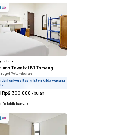
ng
•
Putri
tumn Tawakal 81 Tomang
Grogol Petamburan
m dari universitas kristen krida wacana
ta
i
Rp2.300.000
/
bulan
info lebih banyak