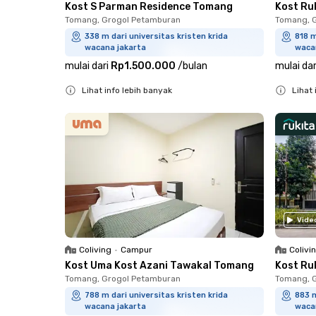
Kost Ru
Kost S Parman Residence Tomang
Tomang, 
Tomang, Grogol Petamburan
818 m
338 m dari universitas kristen krida
waca
wacana jakarta
mulai dar
mulai dari
Rp1.500.000
/
bulan
Lihat 
Lihat info lebih banyak
Close
Close
Vide
Coliving
•
Campur
Colivi
Kost Uma Kost Azani Tawakal Tomang
Kost Ru
Tomang, Grogol Petamburan
Tomang, 
788 m dari universitas kristen krida
883 m
wacana jakarta
waca