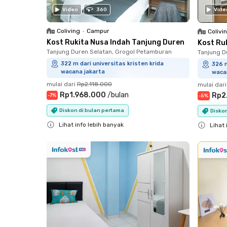
Vide
Video
360
Coliving
•
Campur
Colivi
Kost Rukita Nusa Indah Tanjung Duren
Kost Ru
Tanjung Duren Selatan, Grogol Petamburan
Tanjung D
322 m dari universitas kristen krida
326 m
wacana jakarta
waca
mulai dari
Rp2.118.000
mulai dari
Rp1.968.000
/
bulan
Rp2
-
7
%
-
5
%
Diskon di bulan pertama
Disko
Lihat info lebih banyak
Lihat 
Close
Close