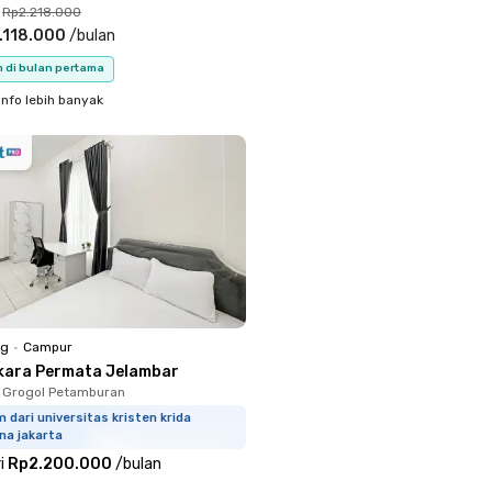
Rp2.218.000
.118.000
/
bulan
n di bulan pertama
info lebih banyak
ng
•
Campur
kara Permata Jelambar
 Grogol Petamburan
 dari universitas kristen krida
na jakarta
i
Rp2.200.000
/
bulan