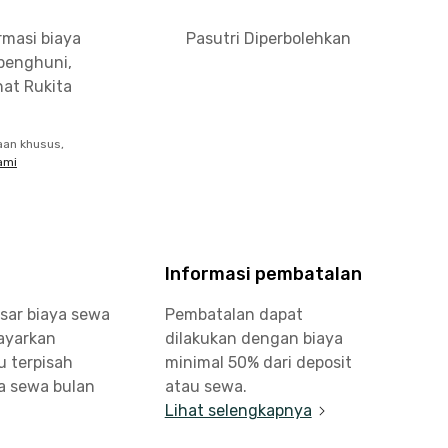
rmasi biaya
Pasutri Diperbolehkan
penghuni,
at Rukita
aan khusus,
ami
Informasi pembatalan
sar biaya sewa
Pembatalan dapat
bayarkan
dilakukan dengan biaya
u terpisah
minimal 50% dari deposit
a sewa bulan
atau sewa.
Lihat selengkapnya