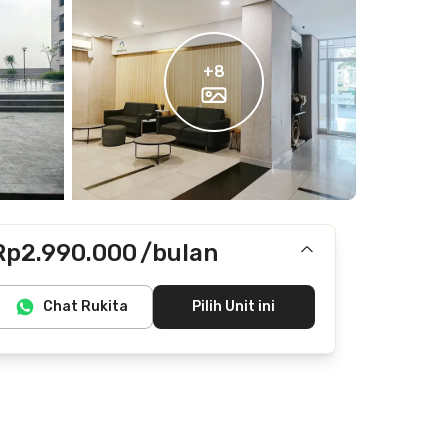
+
8
Rp2.990.000
/bulan
Tidak termasuk IPL, internet/wifi, listrik, air
Chat Rukita
Pilih Unit ini