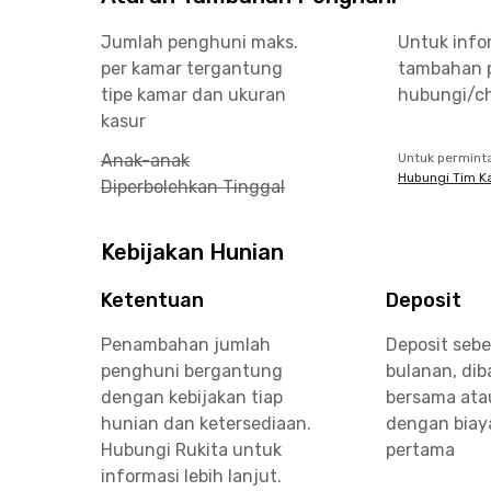
Jumlah penghuni maks.
Untuk info
per kamar tergantung
tambahan 
tipe kamar dan ukuran
hubungi/ch
kasur
Anak-anak
Untuk permint
Hubungi Tim K
Diperbolehkan Tinggal
Kebijakan Hunian
Ketentuan
Deposit
Penambahan jumlah
Deposit sebe
penghuni bergantung
bulanan, di
dengan kebijakan tiap
bersama ata
hunian dan ketersediaan.
dengan biay
Hubungi Rukita untuk
pertama
informasi lebih lanjut.