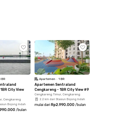
1 BR
Apartemen
•
1 BR
ntraland
Apartemen Sentraland
1BR City View
Cengkareng - 1BR City View #9
Cengkareng Timur, Cengkareng
r, Cengkareng
2.2 km dari Stasiun Bojong Indah
tasiun Bojong Indah
mulai dari
Rp2.990.000
/
bulan
.990.000
/
bulan