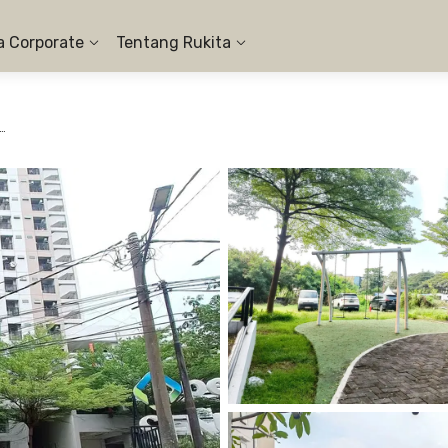
a Corporate
Tentang Rukita
en Sentraland Cengkareng - 1BR City View #10