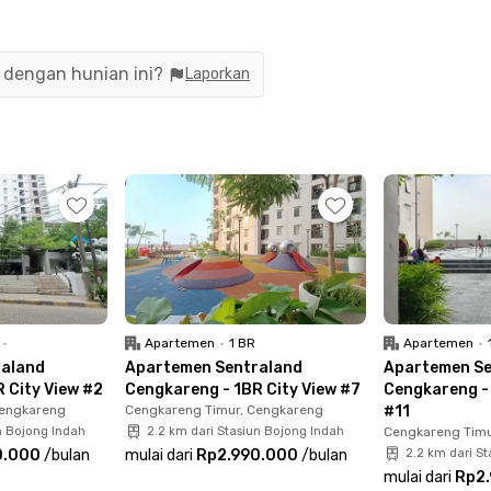
y furnished dengan AC, TV, dan kamar mandi di
enang, fitness center, dan area parkir. Asyiknya
n dengan hunian ini?
Laporkan
 15 menit ke Bandara Internasional Soekarno-
l Sedyatmo dan Kapuk cuma 5 menit dari
 ideal bagi kamu yang berkantor di kawasan PIK 2
.
tar 5 menit ke Puri Indah Mall, 8 menit ke Stasiun
 Lengkap bukan? Yuk, segera booking unit
isan!
•
Apartemen
•
1 BR
Apartemen
•
raland
Apartemen Sentraland
Apartemen Se
 City View #2
Cengkareng - 1BR City View #7
Cengkareng - 
Cengkareng
Cengkareng Timur, Cengkareng
#11
n Bojong Indah
2.2 km dari Stasiun Bojong Indah
Cengkareng Timu
0.000
/
bulan
mulai dari
Rp2.990.000
/
bulan
2.2 km dari S
mulai dari
Rp2