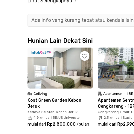
Lihat Selengkapnya
Unit apartemen 1BR Cengkareng ini sudah full
dalam kamar. Fasilitas gedung termasuk kolam r
lagi harga sewa bulanan sudah termasuk IPL.
Ada info yang kurang tepat atau kendala lai
Lokasi Apartemen Sentraland Cengkareng hanya
Hatta, plus akses jalan tol dengan Gerbang To
Hunian Lain Dekat Sini
apartemen Cengkareng ini. Jaraknya pun masih
karena bisa dicapai dalam 20 menit berkendara
Strategis pula ke berbagai fasilitas publik, seki
Rawa Buaya, dan 2 menit ke RSUD Cengkareng.
apartemen 1BR Jakarta Barat ini sebelum kehab
Coliving
Apartemen
•
1 BR
Kost Green Garden Kebon
Apartemen Sent
Jeruk
Cengkareng - 1BR
Kedoya Selatan, Kebon Jeruk
Cengkareng Timur, 
4.9 km dari BINUS University
2.3 km dari Stasiu
mulai dari
Rp2.800.000
/
bulan
mulai dari
Rp2.99