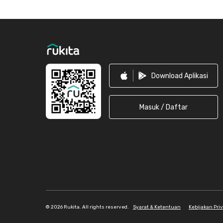
Footer
Download Aplikasi
Masuk / Daftar
©
2026 Rukita. All rights reserved.
Syarat & Ketentuan
Kebijakan Pri