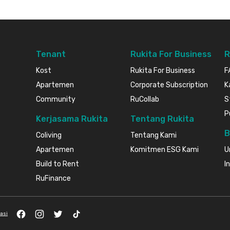
Tenant
Rukita For Business
R
Kost
Rukita For Business
F
Apartemen
Corporate Subscription
K
Community
RuCollab
S
P
Kerjasama Rukita
Tentang Rukita
B
Coliving
Tentang Kami
Apartemen
Komitmen ESG Kami
U
Build to Rent
I
RuFinance
Facebook
Instagram
Twitter
TikTok
vasi