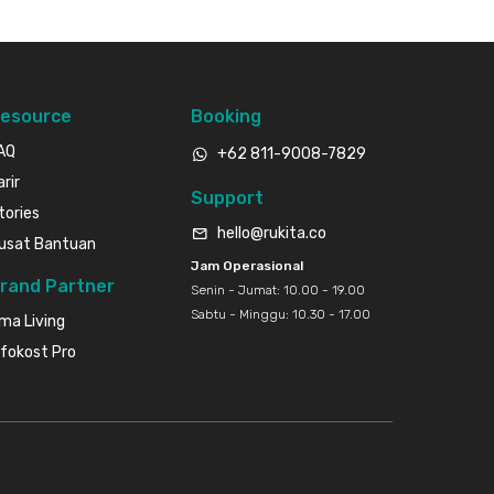
esource
Booking
AQ
+62 811-9008-7829
arir
Support
tories
hello@rukita.co
usat Bantuan
Jam Operasional
rand Partner
Senin - Jumat: 10.00 - 19.00
Sabtu - Minggu: 10.30 - 17.00
ma Living
nfokost Pro