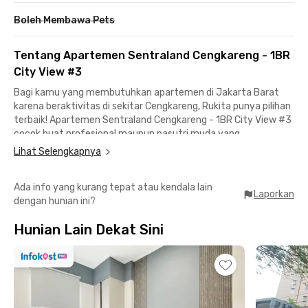
Boleh Membawa Pets
Tentang Apartemen Sentraland Cengkareng - 1BR
City View #3
Bagi kamu yang membutuhkan apartemen di Jakarta Barat
karena beraktivitas di sekitar Cengkareng, Rukita punya pilihan
terbaik! Apartemen Sentraland Cengkareng - 1BR City View #3
cocok buat profesional maupun pasutri muda yang
membutuhkan hunian dengan privasi dan keamanan.
Lihat Selengkapnya
Unit apartemen 1BR Cengkareng ini sudah fully furnished
Ada info yang kurang tepat atau kendala lain
dengan AC, TV, dan kamar mandi di dalam kamar. Fasilitas
Laporkan
dengan hunian ini?
gedung termasuk kolam renang, fitness center, dan area parkir.
Asyiknya lagi harga sewa bulanan sudah termasuk IPL.
Hunian Lain Dekat Sini
Lokasi Apartemen Sentraland Cengkareng hanya 15 menit ke
Bandara Internasional Soekarno-Hatta, plus akses jalan tol
dengan Gerbang Tol Sedyatmo dan Kapuk cuma 5 menit dari
apartemen Cengkareng ini. Jaraknya pun masih ideal bagi kamu
yang berkantor di kawasan PIK 2 karena bisa dicapai dalam 20