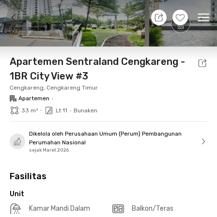
10 Agt 26 - Belum tahu
+
10
Ope
Foto
Fasilitas bersama
Lokasi
Aturan Tambahan
Apartemen Sentraland Cengkareng -
1BR City View #3
Cengkareng, Cengkareng Timur
Apartemen
•
•
33 m²
Lt 11
•
Bunaken
Dikelola oleh Perusahaan Umum (Perum) Pembangunan
Perumahan Nasional
sejak Maret 2026
Fasilitas
Unit
Kamar Mandi Dalam
Balkon/Teras