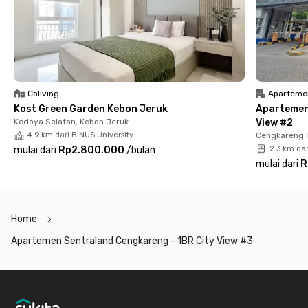
menit berkendara.
Strategis pula ke berbagai fasilitas publik, sekitar 5 menit ke
Puri Indah Mall, 8 menit ke Stasiun Rawa Buaya, dan 2 menit ke
RSUD Cengkareng. Lengkap bukan? Yuk, segera booking unit
apartemen 1BR Jakarta Barat ini sebelum kehabisan!
Coliving
Aparteme
Kost Green Garden Kebon Jeruk
Apartemen
Kedoya Selatan, Kebon Jeruk
View #2
4.9 km dari BINUS University
Cengkareng 
mulai dari
Rp2.800.000
/
bulan
2.3 km dar
mulai dari
R
Home
Apartemen Sentraland Cengkareng - 1BR City View #3
Footer