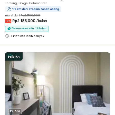
Tomang, Grogol Petamburan
1.9 km dari stasiun tanah abang
mulai dari
Rp2.300.000
Rp2.185.000
/
bulan
-
5
%
Diskon sewa min. 12 Bulan
Lihat info lebih banyak
Close
360