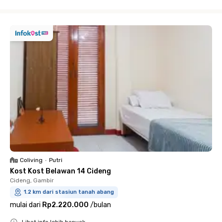
Close
Coliving
•
Putri
Kost Kost Belawan 14 Cideng
Cideng, Gambir
1.2 km dari stasiun tanah abang
mulai dari
Rp2.220.000
/
bulan
Lihat info lebih banyak