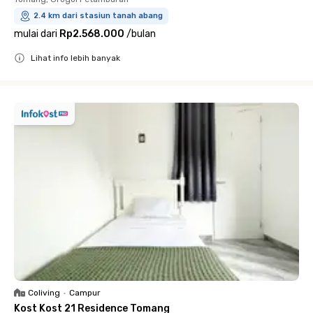
2.4 km dari stasiun tanah abang
mulai dari
Rp2.568.000
/
bulan
Lihat info lebih banyak
Close
Coliving
•
Campur
Kost Kost 21 Residence Tomang