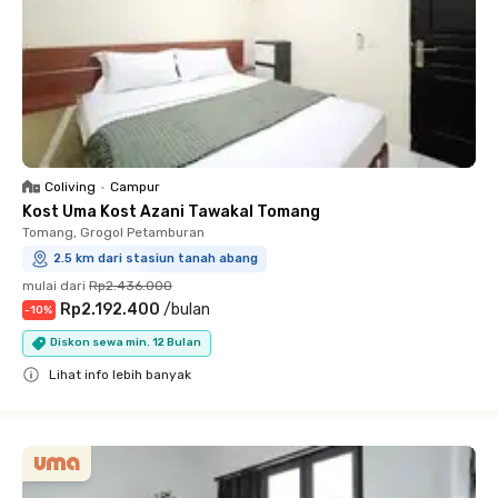
Coliving
•
Campur
Kost Uma Kost Azani Tawakal Tomang
Tomang, Grogol Petamburan
2.5 km dari stasiun tanah abang
mulai dari
Rp2.436.000
Rp2.192.400
/
bulan
-
10
%
Diskon sewa min. 12 Bulan
Lihat info lebih banyak
Close