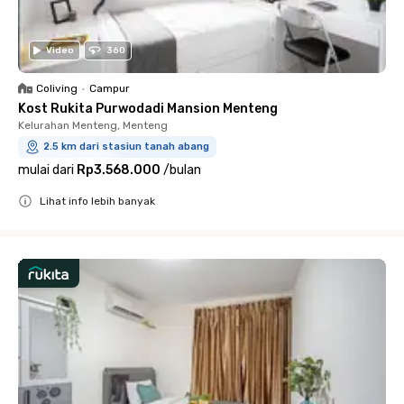
Video
360
Coliving
•
Campur
Kost Rukita Purwodadi Mansion Menteng
Kelurahan Menteng, Menteng
2.5 km dari stasiun tanah abang
mulai dari
Rp3.568.000
/
bulan
Lihat info lebih banyak
Close