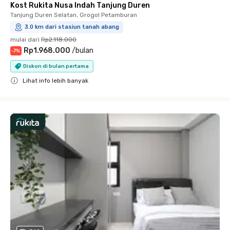
Kost Rukita Nusa Indah Tanjung Duren
Tanjung Duren Selatan, Grogol Petamburan
3.0 km dari stasiun tanah abang
mulai dari
Rp2.118.000
Rp1.968.000
/
bulan
-
7
%
Diskon di bulan pertama
Lihat info lebih banyak
Close