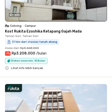
360
Coliving
•
Campur
Kost Rukita Ezoshika Ketapang Gajah Mada
Taman Sari, Taman Sari
3.1 km dari stasiun tanah abang
mulai dari
Rp3.468.000
Rp3.208.000
/
bulan
-
7
%
Diskon sewa min. 12 Bulan
Lihat info lebih banyak
Close