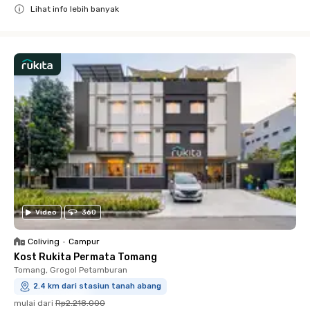
Lihat info lebih banyak
Close
Video
360
Coliving
•
Campur
Kost Rukita Permata Tomang
Tomang, Grogol Petamburan
2.4 km dari stasiun tanah abang
mulai dari
Rp2.218.000