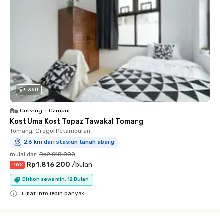
360
Coliving
•
Campur
Kost Uma Kost Topaz Tawakal Tomang
Tomang, Grogol Petamburan
2.6 km dari stasiun tanah abang
mulai dari
Rp2.018.000
Rp1.816.200
/
bulan
-
10
%
Diskon sewa min. 12 Bulan
Lihat info lebih banyak
Close