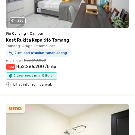
360
Coliving
•
Campur
Kost Rukita Kepa 616 Tomang
Tomang, Grogol Petamburan
2 km dari stasiun tanah abang
mulai dari
Rp2.518.000
Rp2.266.200
/
bulan
-
10
%
Diskon sewa min. 12 Bulan
Lihat info lebih banyak
Close