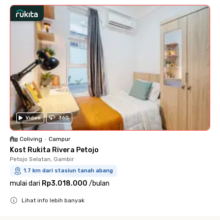
Video
360
Coliving
•
Campur
Kost Rukita Rivera Petojo
Petojo Selatan, Gambir
1.7 km dari stasiun tanah abang
mulai dari
Rp3.018.000
/
bulan
Lihat info lebih banyak
Close