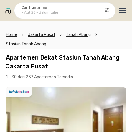
Cari hunianmu
7 Agt 26 - Belum tahu
Ope
Home
Jakarta Pusat
Tanah Abang
Stasiun Tanah Abang
Apartemen Dekat Stasiun Tanah Abang
Jakarta Pusat
1 - 30 dari 237 Apartemen
Tersedia