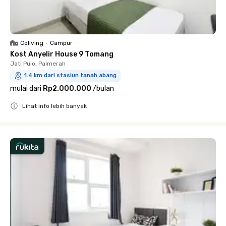
Coliving
•
Campur
Kost Anyelir House 9 Tomang
Jati Pulo, Palmerah
1.4 km dari stasiun tanah abang
mulai dari
Rp2.000.000
/
bulan
Lihat info lebih banyak
Close