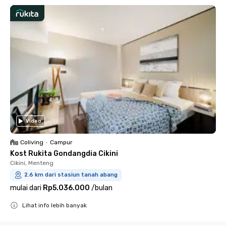
Video
Coliving
•
Campur
Kost Rukita Gondangdia Cikini
Cikini, Menteng
2.6 km dari stasiun tanah abang
mulai dari
Rp5.036.000
/
bulan
Lihat info lebih banyak
Close