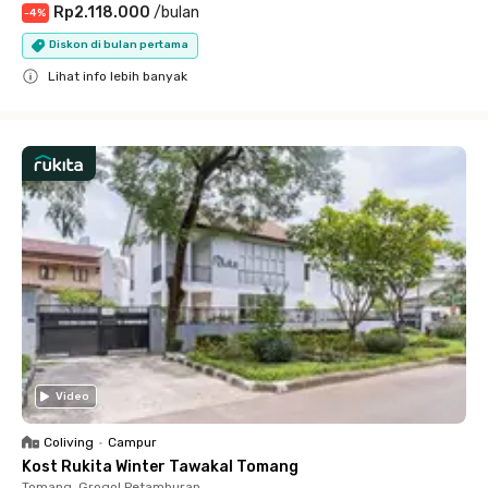
Rp2.118.000
/
bulan
-
4
%
Diskon di bulan pertama
Lihat info lebih banyak
Close
Video
Coliving
•
Campur
Kost Rukita Winter Tawakal Tomang
Tomang, Grogol Petamburan