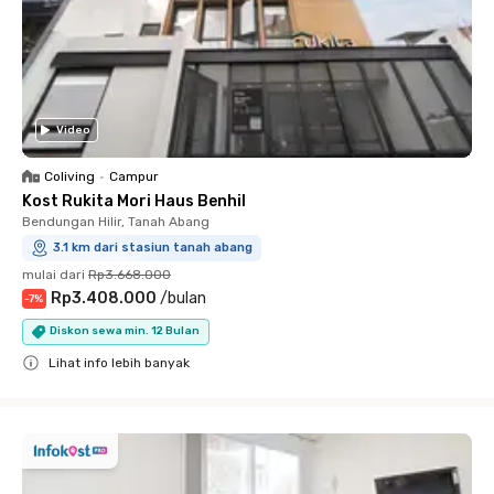
Video
Coliving
•
Campur
Kost Rukita Mori Haus Benhil
Bendungan Hilir, Tanah Abang
3.1 km dari stasiun tanah abang
mulai dari
Rp3.668.000
Rp3.408.000
/
bulan
-
7
%
Diskon sewa min. 12 Bulan
Lihat info lebih banyak
Close