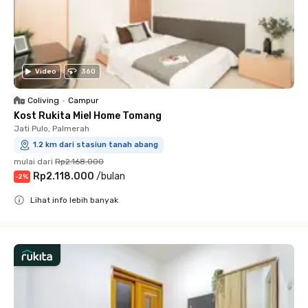
Video
360
Coliving
•
Campur
Kost Rukita Miel Home Tomang
Jati Pulo, Palmerah
1.2 km dari stasiun tanah abang
mulai dari
Rp2.168.000
Rp2.118.000
/
bulan
-
2
%
Lihat info lebih banyak
Close