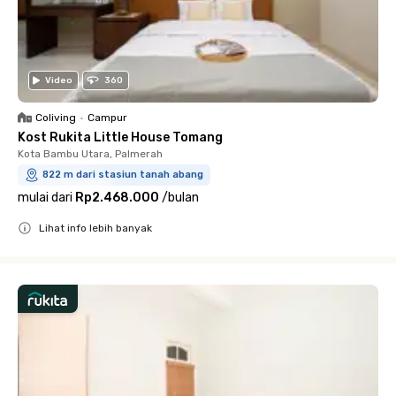
Video
360
Coliving
•
Campur
Kost Rukita Little House Tomang
Kota Bambu Utara, Palmerah
822 m dari stasiun tanah abang
mulai dari
Rp2.468.000
/
bulan
Lihat info lebih banyak
Close