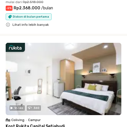
mulai dari
Rp2.518.000
Rp2.368.000
/
bulan
-
5
%
Diskon di bulan pertama
Lihat info lebih banyak
Close
Video
360
Coliving
•
Campur
Kost Rukita Capital Setiabudi