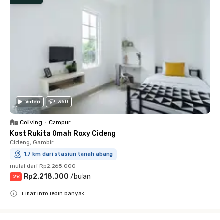
Video
360
Coliving
•
Campur
Kost Rukita Omah Roxy Cideng
Cideng, Gambir
1.7 km dari stasiun tanah abang
mulai dari
Rp2.268.000
Rp2.218.000
/
bulan
-
2
%
Lihat info lebih banyak
Close