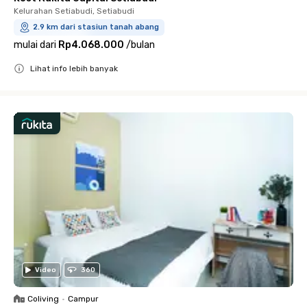
Kelurahan Setiabudi, Setiabudi
2.9 km dari stasiun tanah abang
mulai dari
Rp4.068.000
/
bulan
Lihat info lebih banyak
Close
Video
360
Coliving
•
Campur