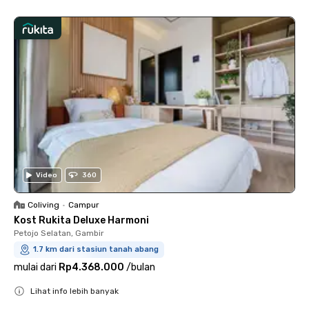
Video
360
Coliving
•
Campur
Kost Rukita Deluxe Harmoni
Petojo Selatan, Gambir
1.7 km dari stasiun tanah abang
mulai dari
Rp4.368.000
/
bulan
Lihat info lebih banyak
Close