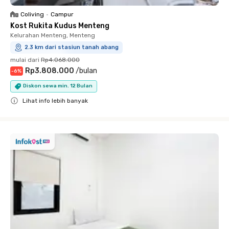
Coliving
•
Campur
Kost Rukita Kudus Menteng
Kelurahan Menteng, Menteng
2.3 km dari stasiun tanah abang
mulai dari
Rp4.068.000
Rp3.808.000
/
bulan
-
6
%
Diskon sewa min. 12 Bulan
Lihat info lebih banyak
Close