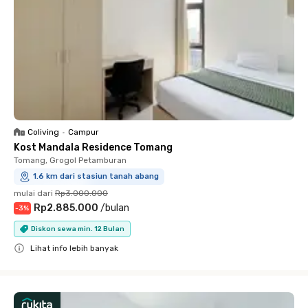
Coliving
•
Campur
Kost Mandala Residence Tomang
Tomang, Grogol Petamburan
1.6 km dari stasiun tanah abang
mulai dari
Rp3.000.000
Rp2.885.000
/
bulan
-
3
%
Diskon sewa min. 12 Bulan
Lihat info lebih banyak
Close