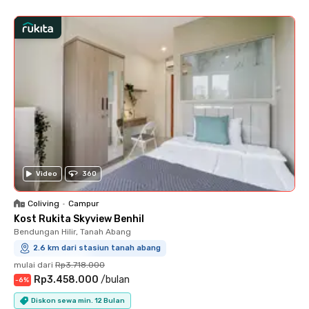
Video
360
Coliving
•
Campur
Kost Rukita Skyview Benhil
Bendungan Hilir, Tanah Abang
2.6 km dari stasiun tanah abang
mulai dari
Rp3.718.000
Rp3.458.000
/
bulan
-
6
%
Diskon sewa min. 12 Bulan