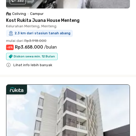
360
Coliving
•
Campur
Kost Rukita Juana House Menteng
Kelurahan Menteng, Menteng
2.3 km dari stasiun tanah abang
mulai dari
Rp3.918.000
Rp3.658.000
/
bulan
-
6
%
Diskon sewa min. 12 Bulan
Lihat info lebih banyak
Close