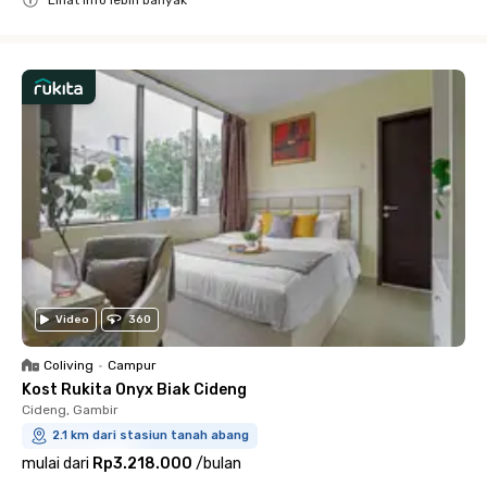
Close
Video
360
Coliving
•
Campur
Kost Rukita Onyx Biak Cideng
Cideng, Gambir
2.1 km dari stasiun tanah abang
mulai dari
Rp3.218.000
/
bulan