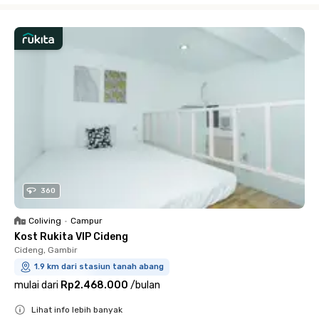
360
Coliving
•
Campur
Kost Rukita VIP Cideng
Cideng, Gambir
1.9 km dari stasiun tanah abang
mulai dari
Rp2.468.000
/
bulan
Lihat info lebih banyak