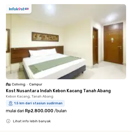
Coliving
•
Campur
Kost Nusantara Indah Kebon Kacang Tanah Abang
Kebon Kacang, Tanah Abang
1.5 km dari stasiun sudirman
mulai dari
Rp2.800.000
/
bulan
Lihat info lebih banyak
Close