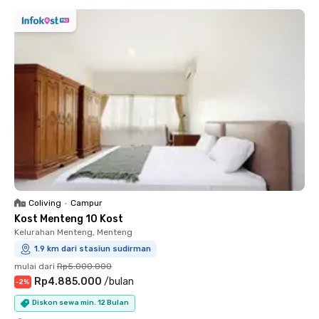
Coliving
•
Campur
Kost Menteng 10 Kost
Kelurahan Menteng, Menteng
1.9 km dari stasiun sudirman
mulai dari
Rp5.000.000
Rp4.885.000
/
bulan
-
2
%
Diskon sewa min. 12 Bulan