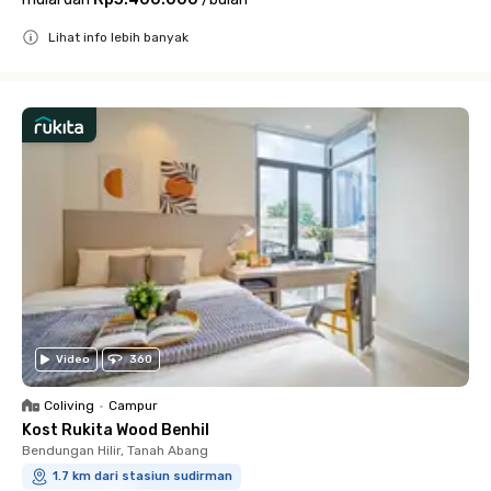
Lihat info lebih banyak
Close
Video
360
Coliving
•
Campur
Kost Rukita Wood Benhil
Bendungan Hilir, Tanah Abang
1.7 km dari stasiun sudirman