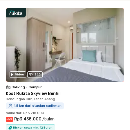
Video
360
Coliving
•
Campur
Kost Rukita Skyview Benhil
Bendungan Hilir, Tanah Abang
1.5 km dari stasiun sudirman
mulai dari
Rp3.718.000
Rp3.458.000
/
bulan
-
6
%
Diskon sewa min. 12 Bulan