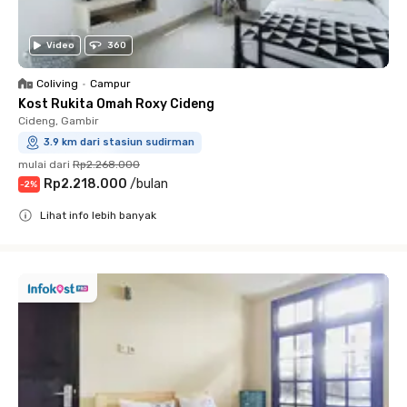
Video
360
Coliving
•
Campur
Kost Rukita Omah Roxy Cideng
Cideng, Gambir
3.9 km dari stasiun sudirman
mulai dari
Rp2.268.000
Rp2.218.000
/
bulan
-
2
%
Lihat info lebih banyak
Close