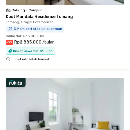
Coliving
•
Campur
Kost Mandala Residence Tomang
Tomang, Grogol Petamburan
3.9 km dari stasiun sudirman
mulai dari
Rp3.000.000
Rp2.885.000
/
bulan
-
3
%
Diskon sewa min. 12 Bulan
Lihat info lebih banyak
Close