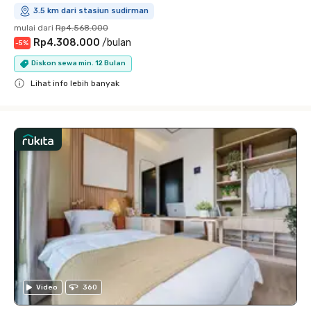
3.5 km dari stasiun sudirman
mulai dari
Rp4.568.000
Rp4.308.000
/
bulan
-
5
%
Diskon sewa min. 12 Bulan
Lihat info lebih banyak
Close
Video
360