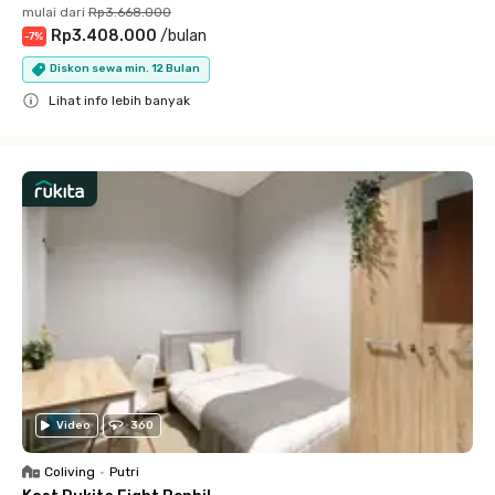
mulai dari
Rp3.668.000
Rp3.408.000
/
bulan
-
7
%
Diskon sewa min. 12 Bulan
Lihat info lebih banyak
Close
Video
360
Coliving
•
Putri