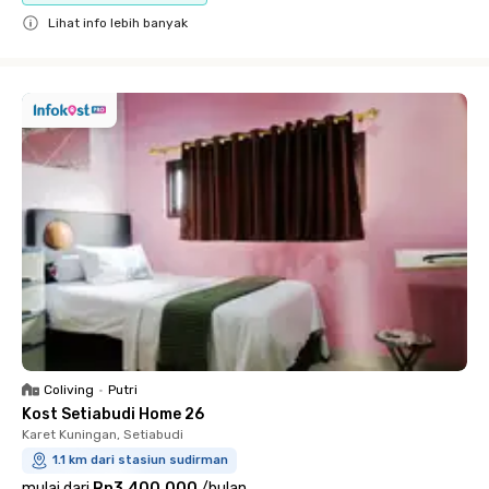
Lihat info lebih banyak
Close
Coliving
•
Putri
Kost Setiabudi Home 26
Karet Kuningan, Setiabudi
1.1 km dari stasiun sudirman
mulai dari
Rp3.400.000
/
bulan