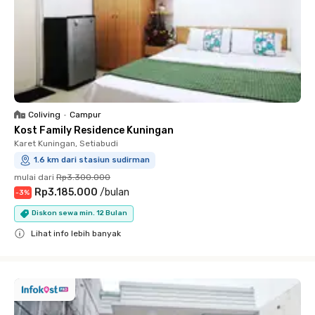
Coliving
•
Campur
Kost Family Residence Kuningan
Karet Kuningan, Setiabudi
1.6 km dari stasiun sudirman
mulai dari
Rp3.300.000
Rp3.185.000
/
bulan
-
3
%
Diskon sewa min. 12 Bulan
Lihat info lebih banyak
Close