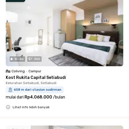
Video
360
Coliving
•
Campur
Kost Rukita Capital Setiabudi
Kelurahan Setiabudi, Setiabudi
658 m dari stasiun sudirman
mulai dari
Rp4.068.000
/
bulan
Lihat info lebih banyak
Close