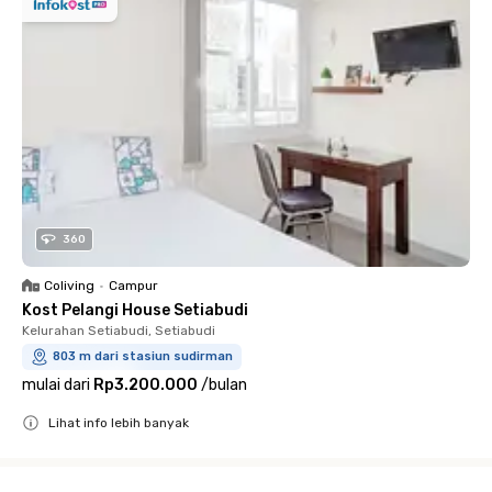
360
Coliving
•
Campur
Kost Pelangi House Setiabudi
Kelurahan Setiabudi, Setiabudi
803 m dari stasiun sudirman
mulai dari
Rp3.200.000
/
bulan
Lihat info lebih banyak
Close