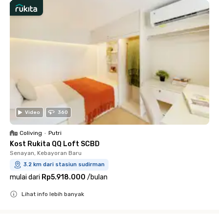
Video
360
Coliving
•
Putri
Kost Rukita QQ Loft SCBD
Senayan, Kebayoran Baru
3.2 km dari stasiun sudirman
mulai dari
Rp5.918.000
/
bulan
Lihat info lebih banyak
Close