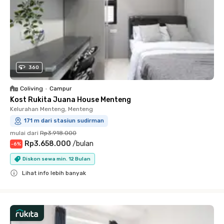
360
Coliving
•
Campur
Kost Rukita Juana House Menteng
Kelurahan Menteng, Menteng
171 m dari stasiun sudirman
mulai dari
Rp3.918.000
Rp3.658.000
/
bulan
-
6
%
Diskon sewa min. 12 Bulan
Lihat info lebih banyak
Close