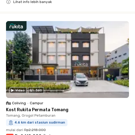
Lihat info lebih banyak
Close
Video
360
Coliving
•
Campur
Kost Rukita Permata Tomang
Tomang, Grogol Petamburan
4.6 km dari stasiun sudirman
mulai dari
Rp2.218.000