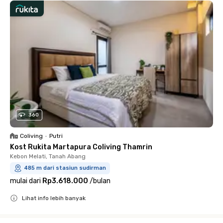
360
Coliving
•
Putri
Kost Rukita Martapura Coliving Thamrin
Kebon Melati, Tanah Abang
485 m dari stasiun sudirman
mulai dari
Rp3.618.000
/
bulan
Lihat info lebih banyak
Close