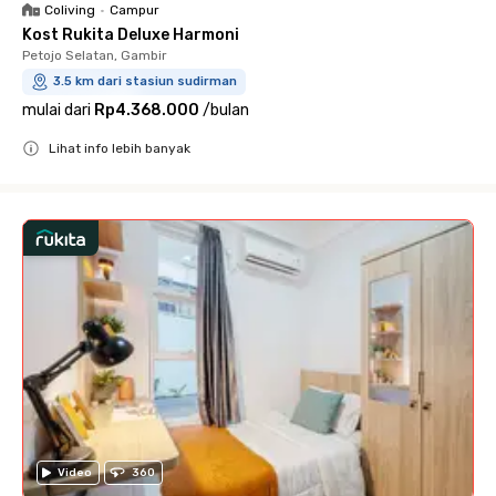
Coliving
•
Campur
Kost Rukita Deluxe Harmoni
Petojo Selatan, Gambir
3.5 km dari stasiun sudirman
mulai dari
Rp4.368.000
/
bulan
Lihat info lebih banyak
Close
Video
360