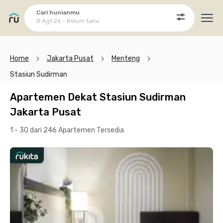
Cari hunianmu
8 Agt 26 - Belum tahu
Ope
Home
Jakarta Pusat
Menteng
Stasiun Sudirman
Apartemen Dekat Stasiun Sudirman
Jakarta Pusat
1 - 30 dari 246 Apartemen
Tersedia