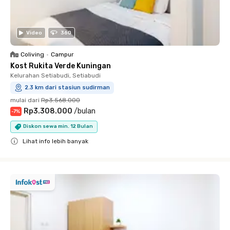
Video
360
Coliving
•
Campur
Kost Rukita Verde Kuningan
Kelurahan Setiabudi, Setiabudi
2.3 km dari stasiun sudirman
mulai dari
Rp3.568.000
Rp3.308.000
/
bulan
-
7
%
Diskon sewa min. 12 Bulan
Lihat info lebih banyak
Close