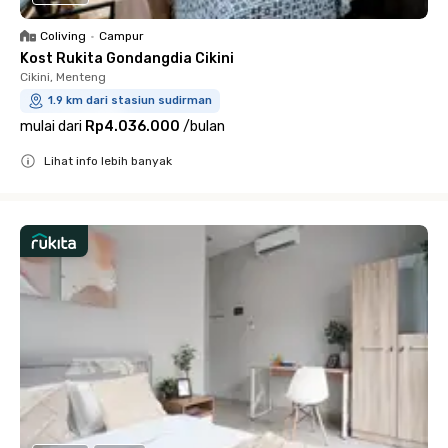
Coliving
•
Campur
Kost Rukita Gondangdia Cikini
Cikini, Menteng
1.9 km dari stasiun sudirman
mulai dari
Rp4.036.000
/
bulan
Lihat info lebih banyak
Close