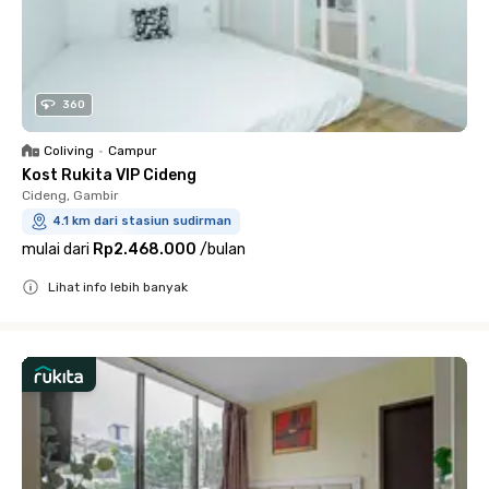
360
Coliving
•
Campur
Kost Rukita VIP Cideng
Cideng, Gambir
4.1 km dari stasiun sudirman
mulai dari
Rp2.468.000
/
bulan
Lihat info lebih banyak
Close