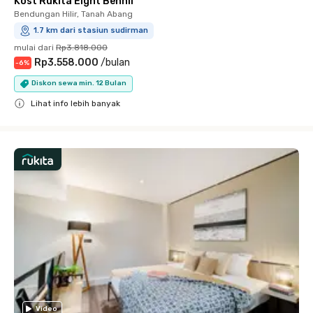
Kost Rukita Eight Benhil
Bendungan Hilir, Tanah Abang
1.7 km dari stasiun sudirman
mulai dari
Rp3.818.000
Rp3.558.000
/
bulan
-
6
%
Diskon sewa min. 12 Bulan
Lihat info lebih banyak
Close
Video