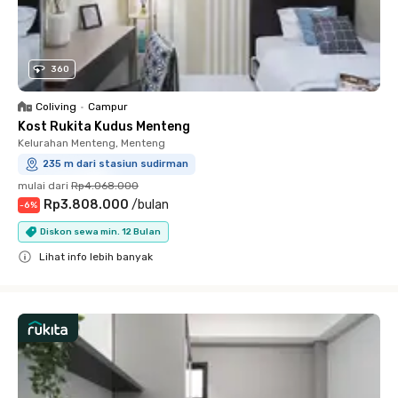
360
Coliving
•
Campur
Kost Rukita Kudus Menteng
Kelurahan Menteng, Menteng
235 m dari stasiun sudirman
mulai dari
Rp4.068.000
Rp3.808.000
/
bulan
-
6
%
Diskon sewa min. 12 Bulan
Lihat info lebih banyak
Close