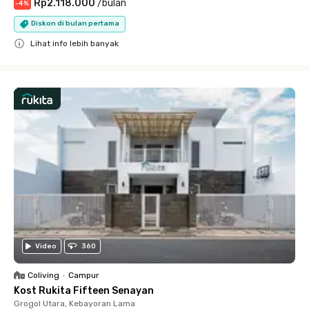
Rp2.118.000
/
bulan
-
4
%
Diskon di bulan pertama
Lihat info lebih banyak
Close
Video
360
Coliving
•
Campur
Kost Rukita Fifteen Senayan
Grogol Utara, Kebayoran Lama