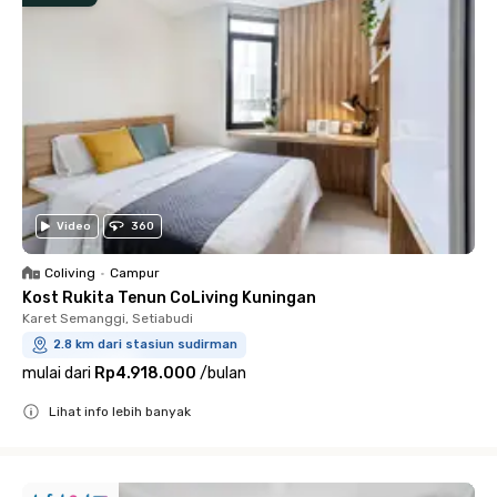
Video
360
Coliving
•
Campur
Kost Rukita Tenun CoLiving Kuningan
Karet Semanggi, Setiabudi
2.8 km dari stasiun sudirman
mulai dari
Rp4.918.000
/
bulan
Lihat info lebih banyak
Close