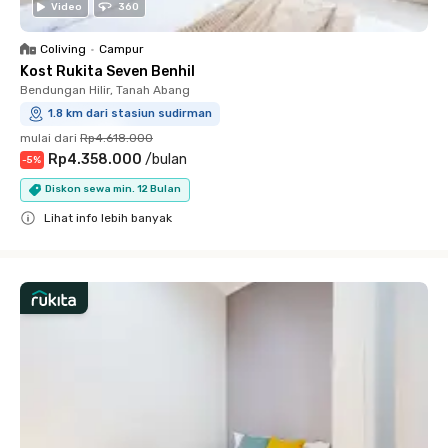
Video
360
Coliving
•
Campur
Kost Rukita Seven Benhil
Bendungan Hilir, Tanah Abang
1.8 km dari stasiun sudirman
mulai dari
Rp4.618.000
Rp4.358.000
/
bulan
-
5
%
Diskon sewa min. 12 Bulan
Lihat info lebih banyak
Close