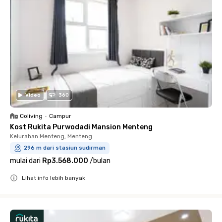
Video
360
Coliving
•
Campur
Kost Rukita Purwodadi Mansion Menteng
Kelurahan Menteng, Menteng
296 m dari stasiun sudirman
mulai dari
Rp3.568.000
/
bulan
Lihat info lebih banyak
Close