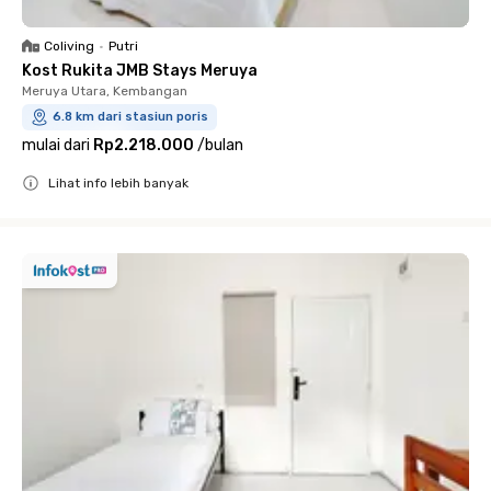
Coliving
•
Putri
Kost Rukita JMB Stays Meruya
Meruya Utara, Kembangan
6.8 km dari stasiun poris
mulai dari
Rp2.218.000
/
bulan
Lihat info lebih banyak
Close