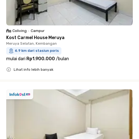
Coliving
•
Campur
Kost Carmel House Meruya
Meruya Selatan, Kembangan
6.9 km dari stasiun poris
mulai dari
Rp1.900.000
/
bulan
Lihat info lebih banyak
Close