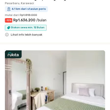
Pasarbaru, Karawaci
6.1 km dari stasiun poris
mulai dari
Rp1.818.000
Rp1.636.200
/
bulan
-
10
%
Diskon sewa min. 12 Bulan
Lihat info lebih banyak
Close