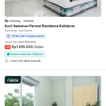
Coliving
•
Campur
Kost Semanan Permai Residence Kalideres
Semanan, Kali Deres
1.8 km dari stasiun poris
mulai dari
Rp1.750.000
Rp1.635.000
/
bulan
-
6
%
Diskon sewa min. 12 Bulan
Lihat info lebih banyak
Close