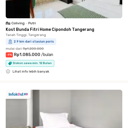
Coliving
•
Putri
Kost Bunda Fitri Home Cipondoh Tangerang
Tanah Tinggi, Tangerang
2.9 km dari stasiun poris
mulai dari
Rp1.200.000
Rp1.085.000
/
bulan
-
9
%
Diskon sewa min. 12 Bulan
Lihat info lebih banyak
Close