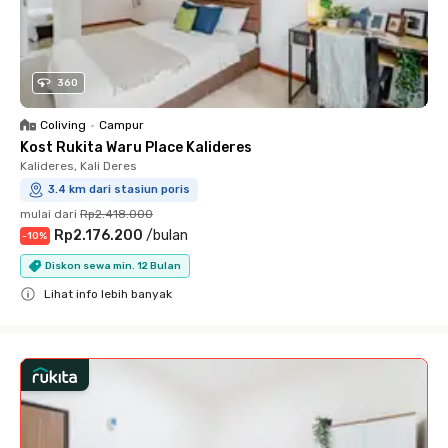
360
Coliving
•
Campur
Kost Rukita Waru Place Kalideres
Kalideres, Kali Deres
3.4 km dari stasiun poris
mulai dari
Rp2.418.000
Rp2.176.200
/
bulan
-
10
%
Diskon sewa min. 12 Bulan
Lihat info lebih banyak
Close