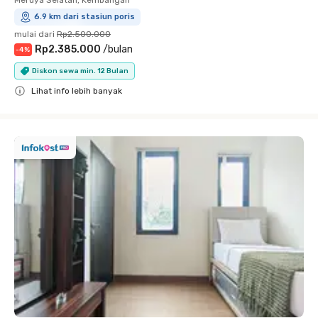
Meruya Selatan, Kembangan
6.9 km dari stasiun poris
mulai dari
Rp2.500.000
Rp2.385.000
/
bulan
-
4
%
Diskon sewa min. 12 Bulan
Lihat info lebih banyak
Close