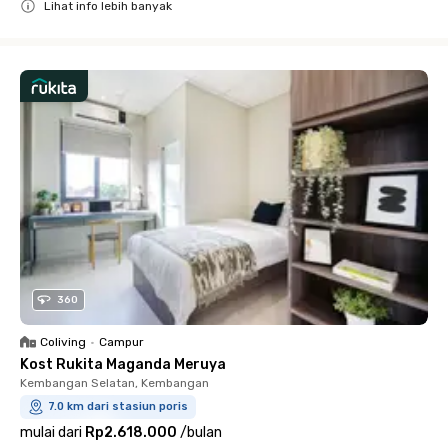
Lihat info lebih banyak
Close
360
Coliving
•
Campur
Kost Rukita Maganda Meruya
Kembangan Selatan, Kembangan
7.0 km dari stasiun poris
mulai dari
Rp2.618.000
/
bulan