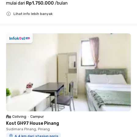
mulai dari
Rp1.750.000
/
bulan
Lihat info lebih banyak
Close
Coliving
•
Campur
Kost GH97 House Pinang
Sudimara Pinang, Pinang
6.4 km dari stasiun poris