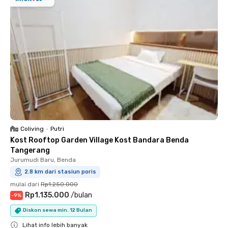
Coliving
•
Putri
Kost Rooftop Garden Village Kost Bandara Benda
Tangerang
Jurumudi Baru, Benda
2.8 km dari stasiun poris
mulai dari
Rp1.250.000
Rp1.135.000
/
bulan
-
9
%
Diskon sewa min. 12 Bulan
Lihat info lebih banyak