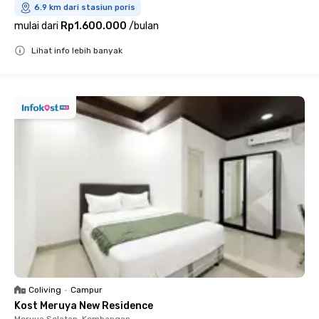
6.9 km dari stasiun poris
mulai dari
Rp1.600.000
/
bulan
Lihat info lebih banyak
Close
Coliving
•
Campur
Kost Meruya New Residence