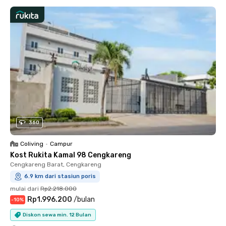
360
Coliving
•
Campur
Kost Rukita Kamal 98 Cengkareng
Cengkareng Barat, Cengkareng
6.9 km dari stasiun poris
mulai dari
Rp2.218.000
Rp1.996.200
/
bulan
-
10
%
Diskon sewa min. 12 Bulan