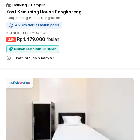
Coliving
•
Campur
Kost Kemuning House Cengkareng
Cengkareng Barat, Cengkareng
4.9 km dari stasiun poris
mulai dari
Rp1.900.000
Rp1.479.000
/
bulan
-
22
%
Diskon sewa min. 12 Bulan
Lihat info lebih banyak
Close