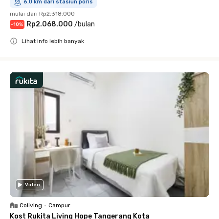
6.0 km dari stasiun poris
mulai dari
Rp2.318.000
Rp2.068.000
/
bulan
-
10
%
Lihat info lebih banyak
Close
Video
Coliving
•
Campur
Kost Rukita Living Hope Tangerang Kota