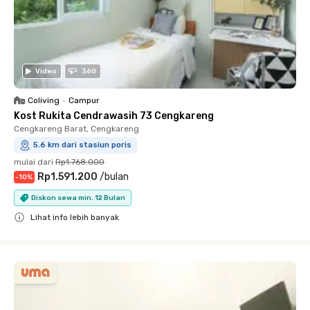
Video
360
Coliving
•
Campur
Kost Rukita Cendrawasih 73 Cengkareng
Cengkareng Barat, Cengkareng
5.6 km dari stasiun poris
mulai dari
Rp1.768.000
Rp1.591.200
/
bulan
-
10
%
Diskon sewa min. 12 Bulan
Lihat info lebih banyak
Close