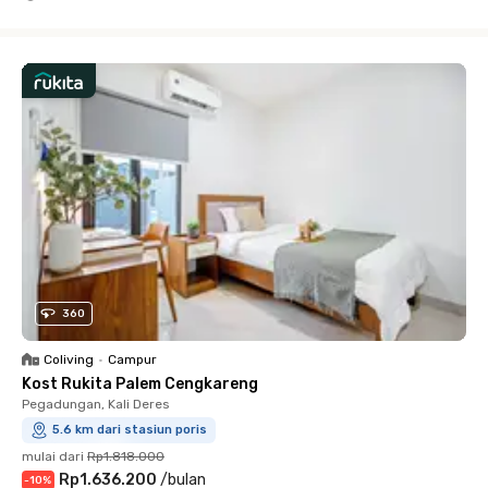
Close
360
Coliving
•
Campur
Kost Rukita Palem Cengkareng
Pegadungan, Kali Deres
5.6 km dari stasiun poris
mulai dari
Rp1.818.000
Rp1.636.200
/
bulan
-
10
%