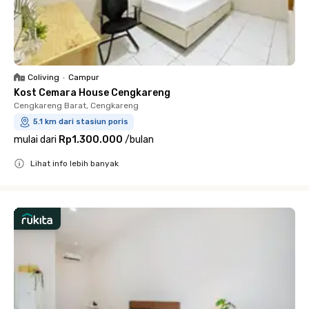
Coliving
•
Campur
Kost Cemara House Cengkareng
Cengkareng Barat, Cengkareng
5.1 km dari stasiun poris
mulai dari
Rp1.300.000
/
bulan
Lihat info lebih banyak
Close