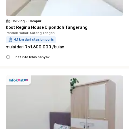
Coliving
•
Campur
Kost Regina House Cipondoh Tangerang
Pondok Bahar, Karang Tengah
4.1 km dari stasiun poris
mulai dari
Rp1.600.000
/
bulan
Lihat info lebih banyak
Close