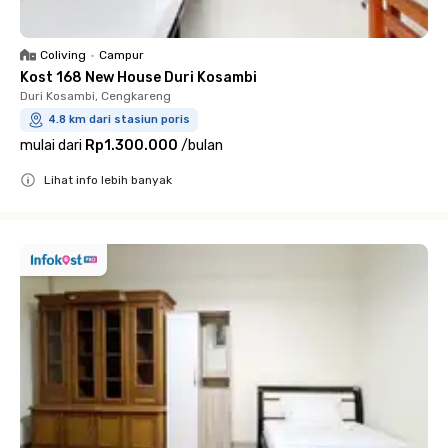
Coliving
•
Campur
Kost 168 New House Duri Kosambi
Duri Kosambi, Cengkareng
4.8 km dari stasiun poris
mulai dari
Rp1.300.000
/
bulan
Lihat info lebih banyak
Close