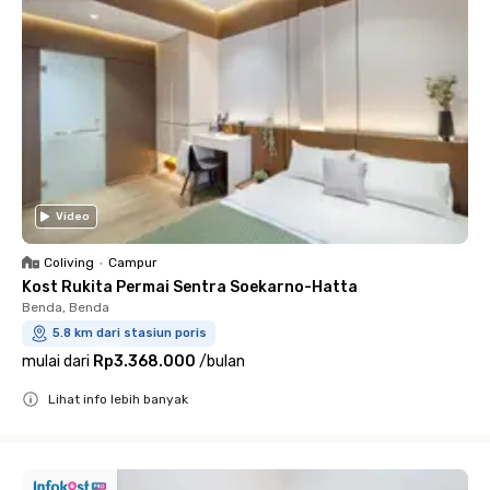
Video
Coliving
•
Campur
Kost Rukita Permai Sentra Soekarno-Hatta
Benda, Benda
5.8 km dari stasiun poris
mulai dari
Rp3.368.000
/
bulan
Lihat info lebih banyak
Close