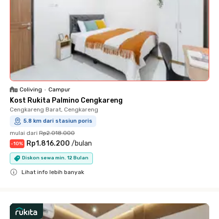
Coliving
•
Campur
Kost Rukita Palmino Cengkareng
Cengkareng Barat, Cengkareng
5.8 km dari stasiun poris
mulai dari
Rp2.018.000
Rp1.816.200
/
bulan
-
10
%
Diskon sewa min. 12 Bulan
Lihat info lebih banyak
Close