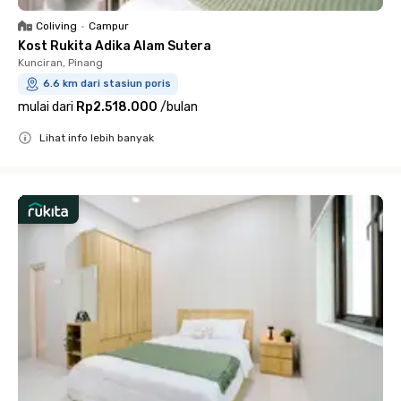
Coliving
•
Campur
Kost Rukita Adika Alam Sutera
Kunciran, Pinang
6.6 km dari stasiun poris
mulai dari
Rp2.518.000
/
bulan
Lihat info lebih banyak
Close