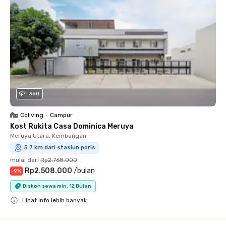
360
Coliving
•
Campur
Kost Rukita Casa Dominica Meruya
Meruya Utara, Kembangan
5.7 km dari stasiun poris
mulai dari
Rp2.768.000
Rp2.508.000
/
bulan
-
9
%
Diskon sewa min. 12 Bulan
Lihat info lebih banyak
Close