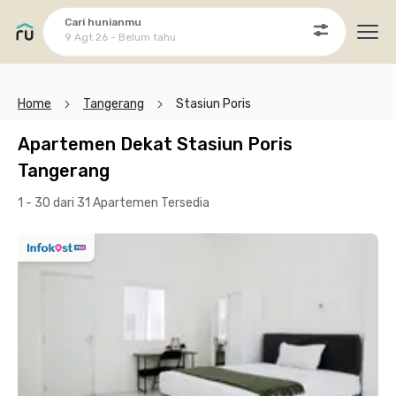
Cari hunianmu
9 Agt 26 - Belum tahu
Ope
Home
Tangerang
Stasiun Poris
Apartemen Dekat Stasiun Poris
Tangerang
1 - 30 dari 31 Apartemen
Tersedia