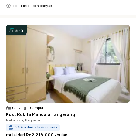
Lihat info lebih banyak
Close
Coliving
•
Campur
Kost Rukita Mandala Tangerang
Mekarsari, Neglasari
5.0 km dari stasiun poris
mulai dari
Rp2.218.000
/
bulan