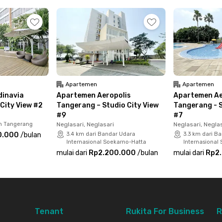
ilengkapi shower dan wastafel, kulkas, hingga
king sekarang juga sebelum kehabisan
Apartemen
Apartemen
inavia
Apartemen Aeropolis
Apartemen Ae
City View #2
Tangerang – Studio City View
Tangerang - S
#9
#7
un Tangerang
Neglasari, Neglasari
Neglasari, Negla
0.000
/
bulan
3.4 km dari Bandar Udara
3.3 km dari B
Internasional Soekarno-Hatta
Internasional
mulai dari
Rp2.200.000
/
bulan
mulai dari
Rp2
Tenant
Rukita For Business
R