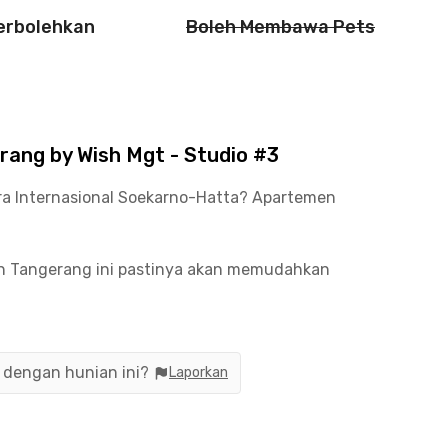
perbolehkan
Boleh Membawa Pets
ang by Wish Mgt - Studio #3
ra Internasional Soekarno-Hatta? Apartemen
.
emen Tangerang ini pastinya akan memudahkan
andara untuk bepergian atau bekerja kamu hanya
lanan saja.
n berbagai pusat perbelanjaan hingga kuliner di
n dengan hunian ini?
Laporkan
Tangerang, Kopi Bajawa Flores, hingga McDonald’s.
ement - Studio #3 menyediakan unit berperabot