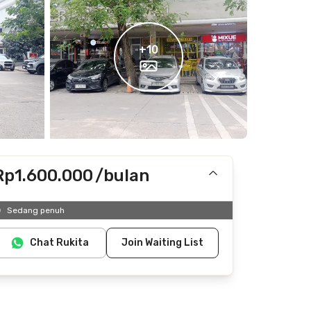
+
10
Rp1.600.000
/bulan
Termasuk IPL
Sedang penuh
Tidak termasuk listrik, air
Chat Rukita
Join Waiting List