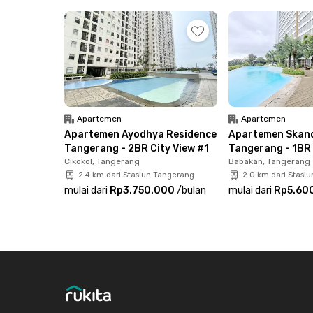
lengkap dengan AC, TV, jendela, kamar mandi d
dispenser. Komplet banget! Yuk, langsung boo
unitnya untuk upgrade gaya hidupmu!
Apartemen
Apartemen
Apartemen Ayodhya Residence
Apartemen Skand
Tangerang - 2BR City View #1
Tangerang - 1BR 
Cikokol, Tangerang
Babakan, Tangerang
2.4 km dari Stasiun Tangerang
2.0 km dari Stasi
mulai dari
Rp3.750.000
/
bulan
mulai dari
Rp5.60
Footer