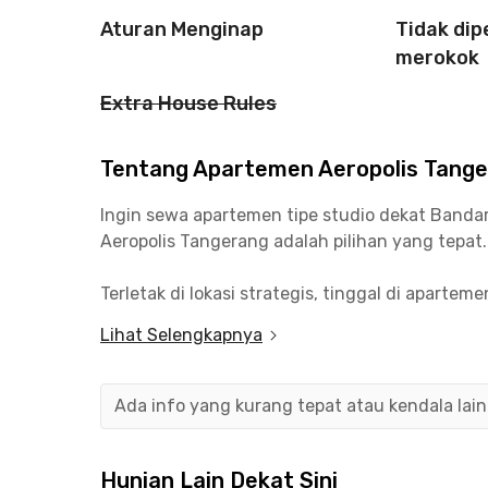
Aturan Menginap
Tidak di
merokok
Extra House Rules
Tentang Apartemen Aeropolis Tanger
Ingin sewa apartemen tipe studio dekat Banda
Aeropolis Tangerang adalah pilihan yang tepat
Terletak di lokasi strategis, tinggal di apart
berbagai aktivitasmu sehari-hari. Menuju ke b
Lihat Selengkapnya
membutuhkan waktu kurang dari 30 menit perja
Selain dekat bandara, kamu juga bisa menemuka
Ada info yang kurang tepat atau kendala lai
sekitarnya, seperti TangCity Mall, Pasar Lama 
Apartemen Aeropolis Tangerang by Wish Manag
Hunian Lain Dekat Sini