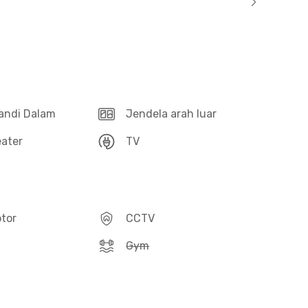
andi Dalam
Jendela arah luar
ater
TV
otor
CCTV
Gym