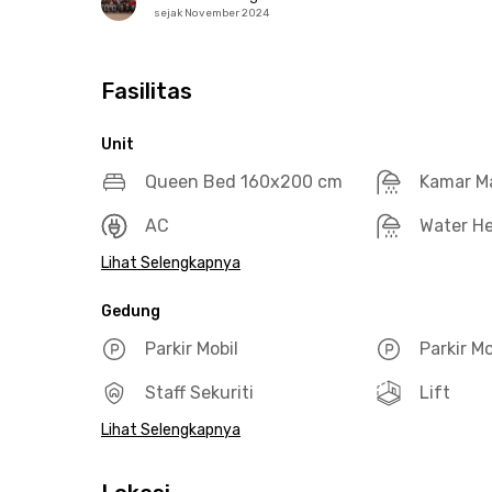
sejak November 2024
Fasilitas
Unit
Queen Bed 160x200 cm
Kamar M
AC
Water He
Lihat Selengkapnya
Gedung
Parkir Mobil
Parkir M
Staff Sekuriti
Lift
Lihat Selengkapnya