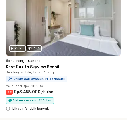
Video
360
Coliving
•
Campur
Kost Rukita Skyview Benhil
Bendungan Hilir, Tanah Abang
2.1 km dari stasiun lrt setiabudi
mulai dari
Rp3.718.000
Rp3.458.000
/
bulan
-
6
%
Diskon sewa min. 12 Bulan
Lihat info lebih banyak
Close