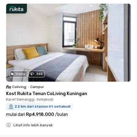
Video
360
Coliving
•
Campur
Kost Rukita Tenun CoLiving Kuningan
Karet Semanggi, Setiabudi
2.2 km dari stasiun lrt setiabudi
mulai dari
Rp4.918.000
/
bulan
Lihat info lebih banyak
Close