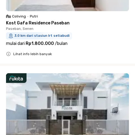
Coliving
•
Putri
Kost Gafa Residence Paseban
Paseban, Senen
3.0 km dari stasiun lrt setiabudi
mulai dari
Rp1.800.000
/
bulan
Lihat info lebih banyak
Close