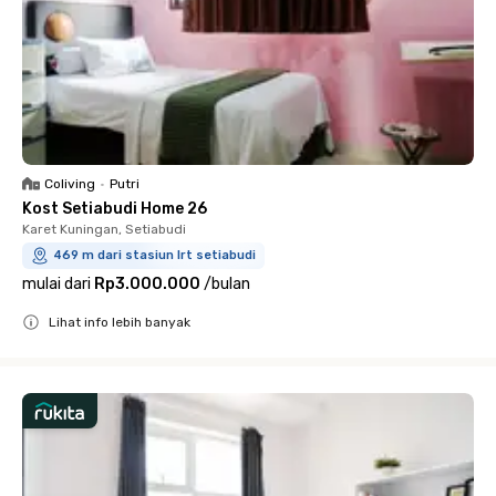
Coliving
•
Putri
Kost Setiabudi Home 26
Karet Kuningan, Setiabudi
469 m dari stasiun lrt setiabudi
mulai dari
Rp3.000.000
/
bulan
Lihat info lebih banyak
Close