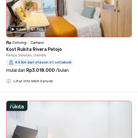
Video
360
Coliving
•
Campur
Kost Rukita Rivera Petojo
Petojo Selatan, Gambir
4.5 km dari stasiun lrt setiabudi
mulai dari
Rp3.018.000
/
bulan
Lihat info lebih banyak
Close