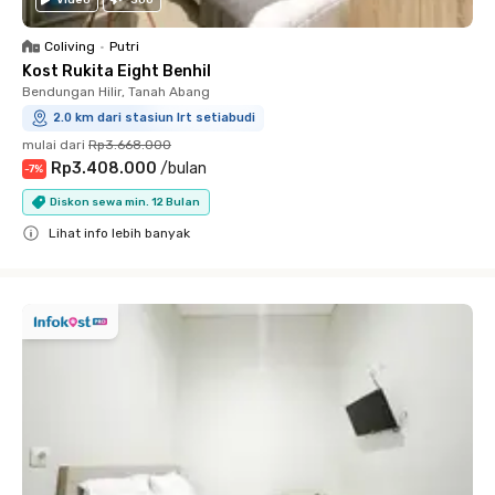
Video
360
Coliving
•
Putri
Kost Rukita Eight Benhil
Bendungan Hilir, Tanah Abang
2.0 km dari stasiun lrt setiabudi
mulai dari
Rp3.668.000
Rp3.408.000
/
bulan
-
7
%
Diskon sewa min. 12 Bulan
Lihat info lebih banyak
Close