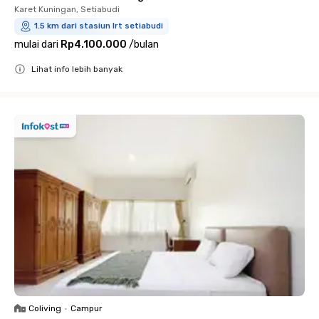
Karet Kuningan, Setiabudi
1.5 km dari stasiun lrt setiabudi
mulai dari
Rp4.100.000
/
bulan
Lihat info lebih banyak
Close
Coliving
•
Campur