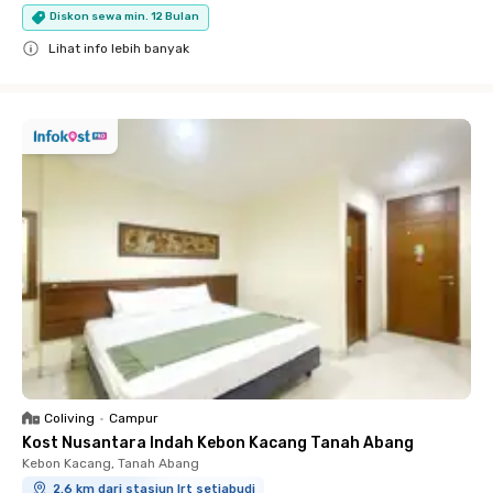
Diskon sewa min. 12 Bulan
Lihat info lebih banyak
Close
Coliving
•
Campur
Kost Nusantara Indah Kebon Kacang Tanah Abang
Kebon Kacang, Tanah Abang
2.6 km dari stasiun lrt setiabudi