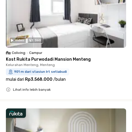
Video
360
Coliving
•
Campur
Kost Rukita Purwodadi Mansion Menteng
Kelurahan Menteng, Menteng
901 m dari stasiun lrt setiabudi
mulai dari
Rp3.568.000
/
bulan
Lihat info lebih banyak
Close