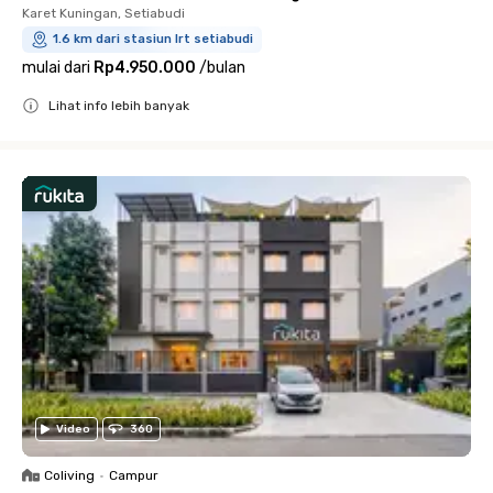
Karet Kuningan, Setiabudi
1.6 km dari stasiun lrt setiabudi
mulai dari
Rp4.950.000
/
bulan
Lihat info lebih banyak
Close
Video
360
Coliving
•
Campur