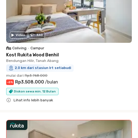
Video
360
Coliving
•
Campur
Kost Rukita Wood Benhil
Bendungan Hilir, Tanah Abang
2.0 km dari stasiun lrt setiabudi
mulai dari
Rp3.768.000
Rp3.508.000
/
bulan
-
6
%
Diskon sewa min. 12 Bulan
Lihat info lebih banyak
Close