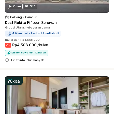
Video
360
Coliving
•
Campur
Kost Rukita Fifteen Senayan
Grogol Utara, Kebayoran Lama
4.0 km dari stasiun lrt setiabudi
mulai dari
Rp4.568.000
Rp4.308.000
/
bulan
-
5
%
Diskon sewa min. 12 Bulan
Lihat info lebih banyak
Close