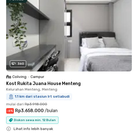
360
Coliving
•
Campur
Kost Rukita Juana House Menteng
Kelurahan Menteng, Menteng
1.1 km dari stasiun lrt setiabudi
mulai dari
Rp3.918.000
Rp3.658.000
/
bulan
-
6
%
Diskon sewa min. 12 Bulan
Lihat info lebih banyak
Close