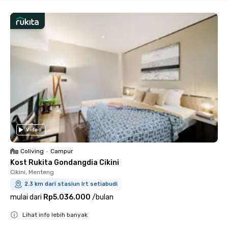
Video
Coliving
•
Campur
Kost Rukita Gondangdia Cikini
Cikini, Menteng
2.3 km dari stasiun lrt setiabudi
mulai dari
Rp5.036.000
/
bulan
Lihat info lebih banyak
Close