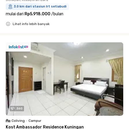
3.0 km dari stasiun lrt setiabudi
mulai dari
Rp5.918.000
/
bulan
Lihat info lebih banyak
Close
360
Coliving
•
Campur
Kost Ambassador Residence Kuningan