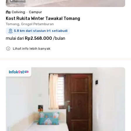
Coliving
•
Campur
Kost Rukita Winter Tawakal Tomang
Tomang, Grogol Petamburan
5.8 km dari stasiun lrt setiabudi
mulai dari
Rp2.568.000
/
bulan
Lihat info lebih banyak
Close