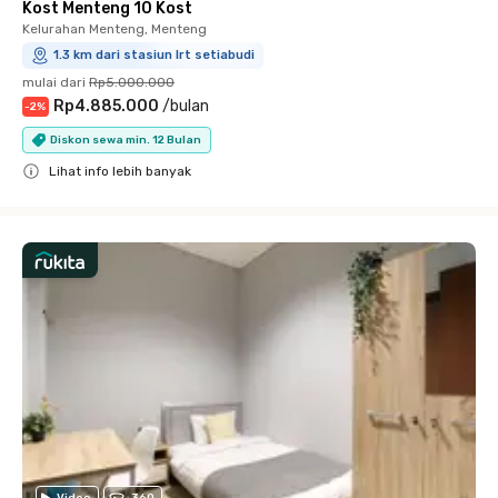
Kost Menteng 10 Kost
Kelurahan Menteng, Menteng
1.3 km dari stasiun lrt setiabudi
mulai dari
Rp5.000.000
Rp4.885.000
/
bulan
-
2
%
Diskon sewa min. 12 Bulan
Lihat info lebih banyak
Close