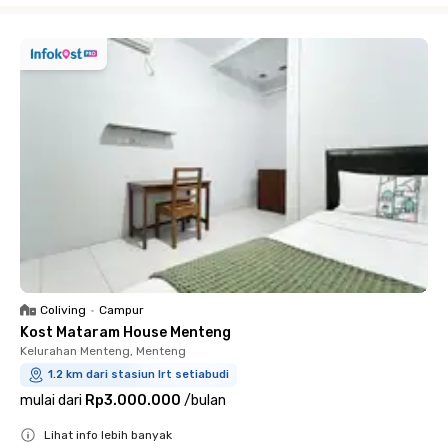
Coliving
•
Campur
Kost Mataram House Menteng
Kelurahan Menteng, Menteng
1.2 km dari stasiun lrt setiabudi
mulai dari
Rp3.000.000
/
bulan
Lihat info lebih banyak