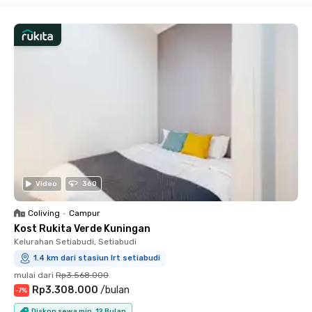
Video
360
Coliving
•
Campur
Kost Rukita Verde Kuningan
Kelurahan Setiabudi, Setiabudi
1.4 km dari stasiun lrt setiabudi
mulai dari
Rp3.568.000
Rp3.308.000
/
bulan
-
7
%
Diskon sewa min. 12 Bulan