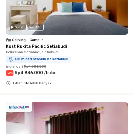
Video
360
Coliving
•
Campur
Kost Rukita Pacific Setiabudi
Kelurahan Setiabudi, Setiabudi
481 m dari stasiun lrt setiabudi
mulai dari
Rp4.986.000
Rp4.836.000
/
bulan
-
3
%
Lihat info lebih banyak
Close