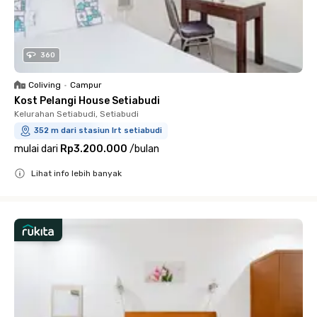
360
Coliving
•
Campur
Kost Pelangi House Setiabudi
Kelurahan Setiabudi, Setiabudi
352 m dari stasiun lrt setiabudi
mulai dari
Rp3.200.000
/
bulan
Lihat info lebih banyak
Close