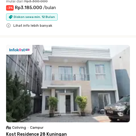
mulai dari
Rp3.300.000
Rp3.185.000
/
bulan
-
3
%
Diskon sewa min. 12 Bulan
Lihat info lebih banyak
Close
Coliving
•
Campur
Kost Residence 28 Kuningan