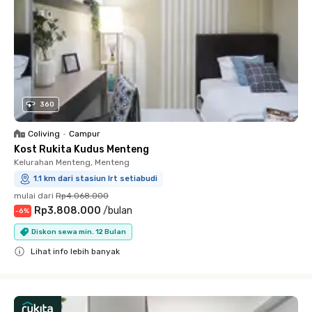
360
Coliving
•
Campur
Kost Rukita Kudus Menteng
Kelurahan Menteng, Menteng
1.1 km dari stasiun lrt setiabudi
mulai dari
Rp4.068.000
Rp3.808.000
/
bulan
-
6
%
Diskon sewa min. 12 Bulan
Lihat info lebih banyak
Close