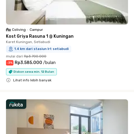
Coliving
•
Campur
Kost Griya Rasuna 1 @ Kuningan
Karet Kuningan, Setiabudi
1.4 km dari stasiun lrt setiabudi
mulai dari
Rp3.700.000
Rp3.585.000
/
bulan
-
3
%
Diskon sewa min. 12 Bulan
Lihat info lebih banyak
Close