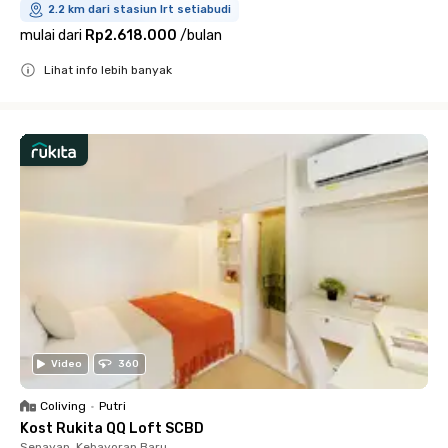
2.2 km dari stasiun lrt setiabudi
mulai dari
Rp2.618.000
/
bulan
Lihat info lebih banyak
Close
Video
360
Coliving
•
Putri
Kost Rukita QQ Loft SCBD
Senayan, Kebayoran Baru