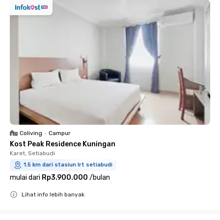
Coliving
•
Campur
Kost Peak Residence Kuningan
Karet, Setiabudi
1.5 km dari stasiun lrt setiabudi
mulai dari
Rp3.900.000
/
bulan
Lihat info lebih banyak
Close