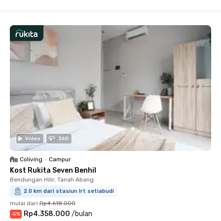
Close
Video
360
Coliving
•
Campur
Kost Rukita Seven Benhil
Bendungan Hilir, Tanah Abang
2.0 km dari stasiun lrt setiabudi
mulai dari
Rp4.618.000
Rp4.358.000
/
bulan
-
5
%