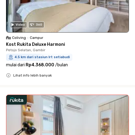
Video
360
Coliving
•
Campur
Kost Rukita Deluxe Harmoni
Petojo Selatan, Gambir
4.5 km dari stasiun lrt setiabudi
mulai dari
Rp4.368.000
/
bulan
Lihat info lebih banyak
Close