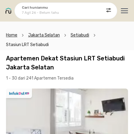
Cari hunianmu
7 Agt 26 - Belum tahu
Ope
Home
Jakarta Selatan
Setiabudi
Stasiun LRT Setiabudi
Apartemen Dekat Stasiun LRT Setiabudi
Jakarta Selatan
1 - 30 dari 241 Apartemen
Tersedia