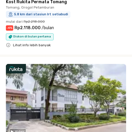
Kost Rukita Permata Tomang
Tomang, Grogol Petamburan
5.8 km dari stasiun lrt setiabudi
mulai dari
Rp2.218.000
Rp2.118.000
/
bulan
-
4
%
Diskon di bulan pertama
Lihat info lebih banyak
Close
Video