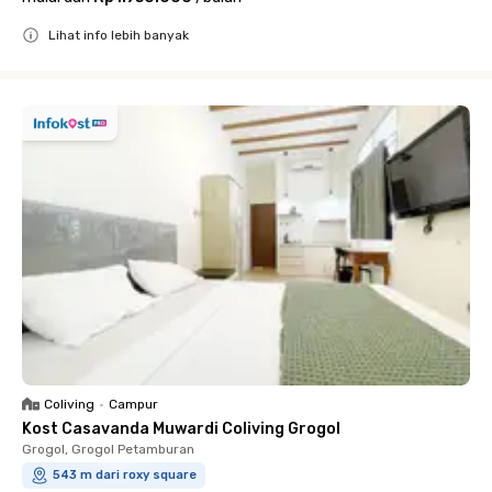
Lihat info lebih banyak
Close
Coliving
•
Campur
Kost Casavanda Muwardi Coliving Grogol
Grogol, Grogol Petamburan
543 m dari roxy square