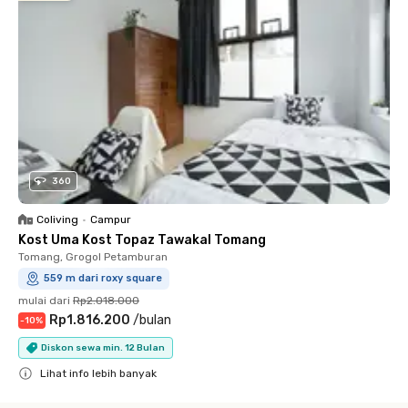
360
Coliving
•
Campur
Kost Uma Kost Topaz Tawakal Tomang
Tomang, Grogol Petamburan
559 m dari roxy square
mulai dari
Rp2.018.000
Rp1.816.200
/
bulan
-
10
%
Diskon sewa min. 12 Bulan
Lihat info lebih banyak
Close