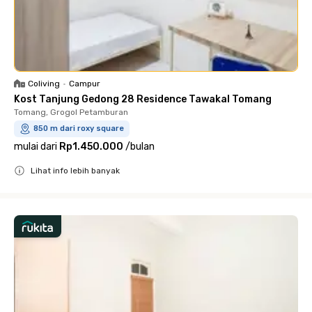
Coliving
•
Campur
Kost Tanjung Gedong 28 Residence Tawakal Tomang
Tomang, Grogol Petamburan
850 m dari roxy square
mulai dari
Rp1.450.000
/
bulan
Lihat info lebih banyak
Close