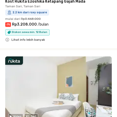
Kost Rukita Ezoshika Ketapang Gajah Mada
Taman Sari, Taman Sari
2.2 km dari roxy square
mulai dari
Rp3.468.000
Rp3.208.000
/
bulan
-
7
%
Diskon sewa min. 12 Bulan
Lihat info lebih banyak
Close
Video
360