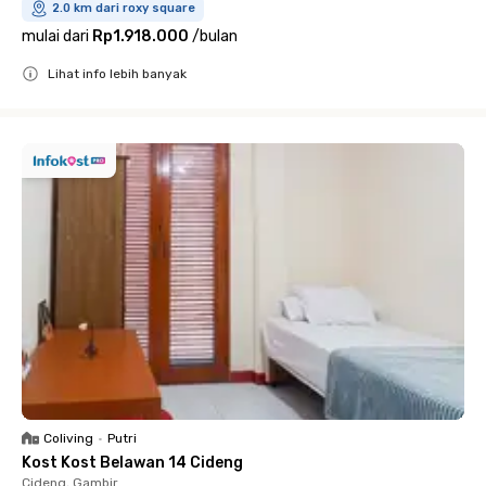
2.0 km dari roxy square
mulai dari
Rp1.918.000
/
bulan
Lihat info lebih banyak
Close
Coliving
•
Putri
Kost Kost Belawan 14 Cideng
Cideng, Gambir