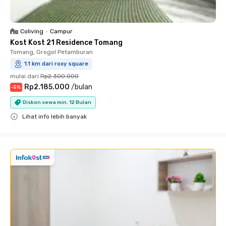
Coliving
•
Campur
Kost Kost 21 Residence Tomang
Tomang, Grogol Petamburan
1.1 km dari roxy square
mulai dari
Rp2.300.000
Rp2.185.000
/
bulan
-
5
%
Diskon sewa min. 12 Bulan
Lihat info lebih banyak
Close