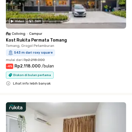
Video
360
Coliving
•
Campur
Kost Rukita Permata Tomang
Tomang, Grogol Petamburan
543 m dari roxy square
mulai dari
Rp2.218.000
Rp2.118.000
/
bulan
-
4
%
Diskon di bulan pertama
Lihat info lebih banyak
Close