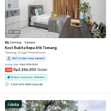
360
Coliving
•
Campur
Kost Rukita Kepa 616 Tomang
Tomang, Grogol Petamburan
467 m dari roxy square
mulai dari
Rp2.518.000
Rp2.266.200
/
bulan
-
10
%
Diskon sewa min. 12 Bulan
Lihat info lebih banyak
Close