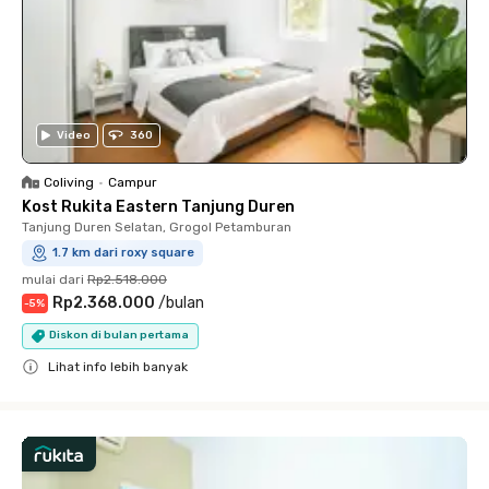
Video
360
Coliving
•
Campur
Kost Rukita Eastern Tanjung Duren
Tanjung Duren Selatan, Grogol Petamburan
1.7 km dari roxy square
mulai dari
Rp2.518.000
Rp2.368.000
/
bulan
-
5
%
Diskon di bulan pertama
Lihat info lebih banyak
Close