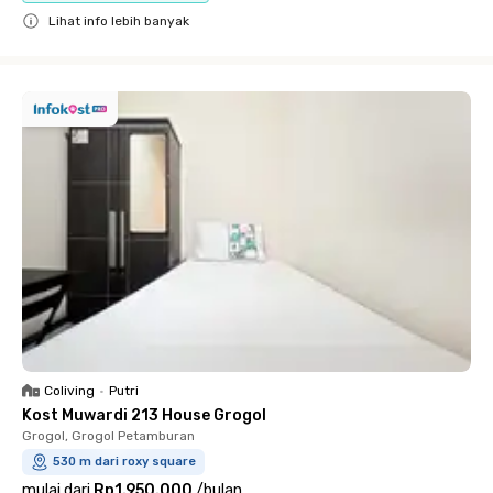
Lihat info lebih banyak
Close
Coliving
•
Putri
Kost Muwardi 213 House Grogol
Grogol, Grogol Petamburan
530 m dari roxy square
mulai dari
Rp1.950.000
/
bulan