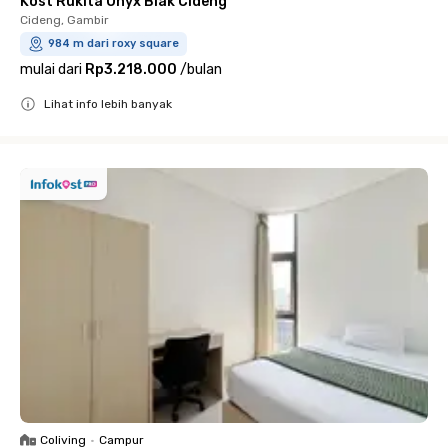
Kost Rukita Onyx Biak Cideng
Cideng, Gambir
984 m dari roxy square
mulai dari
Rp3.218.000
/
bulan
Lihat info lebih banyak
Close
Coliving
•
Campur