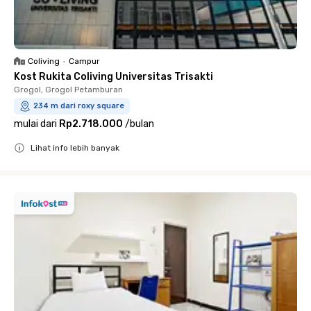
Coliving
•
Campur
Kost Rukita Coliving Universitas Trisakti
Grogol, Grogol Petamburan
234 m dari roxy square
mulai dari
Rp2.718.000
/
bulan
Lihat info lebih banyak
Close