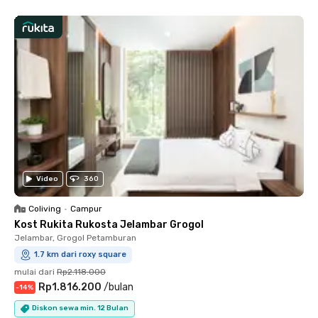
Video
360
Coliving
•
Campur
Kost Rukita Rukosta Jelambar Grogol
Jelambar, Grogol Petamburan
1.7 km dari roxy square
mulai dari
Rp2.118.000
Rp1.816.200
/
bulan
-
14
%
Diskon sewa min. 12 Bulan