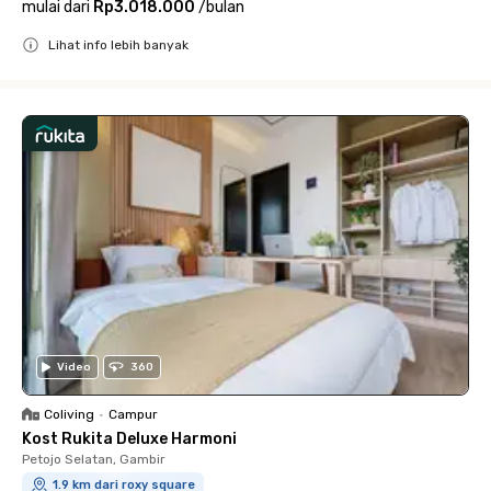
mulai dari
Rp3.018.000
/
bulan
Lihat info lebih banyak
Close
Video
360
Coliving
•
Campur
Kost Rukita Deluxe Harmoni
Petojo Selatan, Gambir
1.9 km dari roxy square