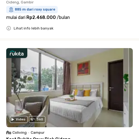
Cideng, Gambir
885 m dari roxy square
mulai dari
Rp2.468.000
/
bulan
Lihat info lebih banyak
Close
Video
360
Coliving
•
Campur