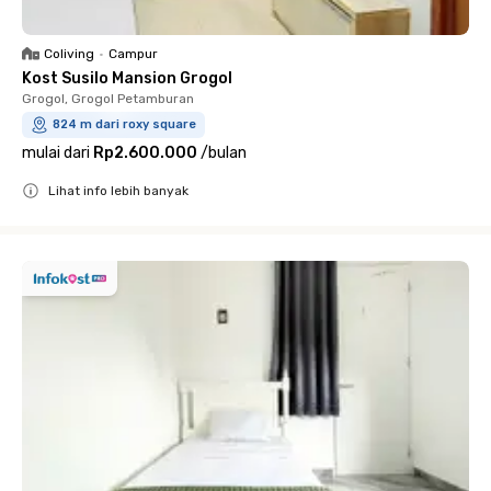
Coliving
•
Campur
Kost Susilo Mansion Grogol
Grogol, Grogol Petamburan
824 m dari roxy square
mulai dari
Rp2.600.000
/
bulan
Lihat info lebih banyak
Close