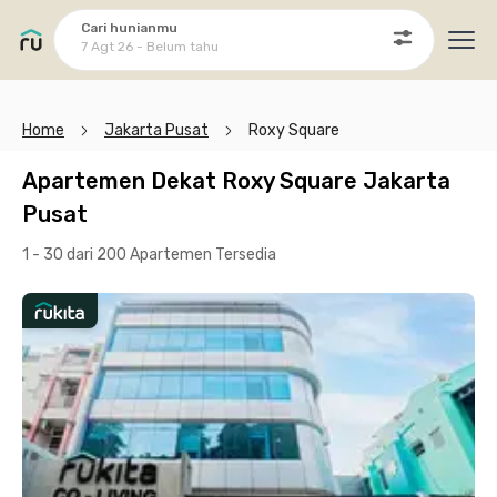
Cari hunianmu
7 Agt 26 - Belum tahu
Ope
Home
Jakarta Pusat
Roxy Square
Apartemen Dekat Roxy Square Jakarta
Pusat
1 - 30 dari 200 Apartemen
Tersedia