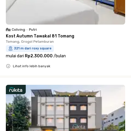
Coliving
•
Putri
Kost Autumn Tawakal 81 Tomang
Tomang, Grogol Petamburan
321 m dari roxy square
mulai dari
Rp2.300.000
/
bulan
Lihat info lebih banyak
Close