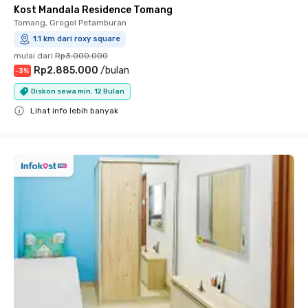
Kost Mandala Residence Tomang
Tomang, Grogol Petamburan
1.1 km dari roxy square
mulai dari
Rp3.000.000
Rp2.885.000
/
bulan
-
3
%
Diskon sewa min. 12 Bulan
Lihat info lebih banyak
Close