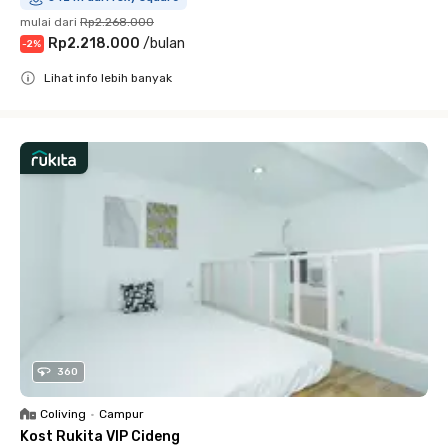
mulai dari
Rp2.268.000
Rp2.218.000
/
bulan
-
2
%
Lihat info lebih banyak
Close
360
Coliving
•
Campur
Kost Rukita VIP Cideng