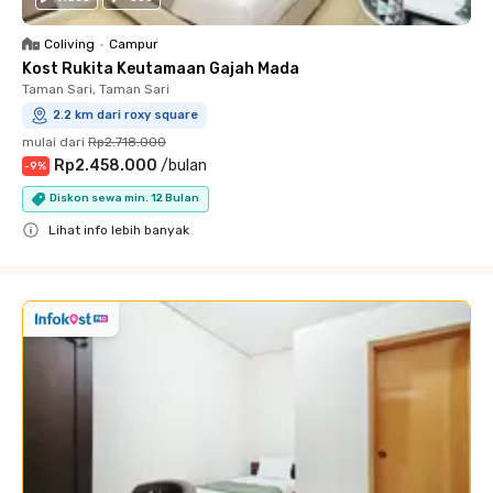
Coliving
•
Campur
Kost Rukita Keutamaan Gajah Mada
Taman Sari, Taman Sari
2.2 km dari roxy square
mulai dari
Rp2.718.000
Rp2.458.000
/
bulan
-
9
%
Diskon sewa min. 12 Bulan
Lihat info lebih banyak
Close