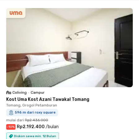
Coliving
•
Campur
Kost Uma Kost Azani Tawakal Tomang
Tomang, Grogol Petamburan
596 m dari roxy square
mulai dari
Rp2.436.000
Rp2.192.400
/
bulan
-
10
%
Diskon sewa min. 12 Bulan