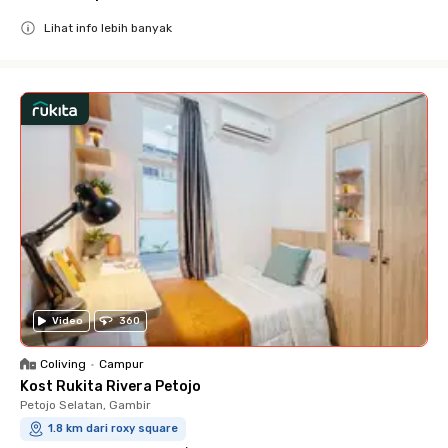
Lihat info lebih banyak
Close
Video
360
Coliving
•
Campur
Kost Rukita Rivera Petojo
Petojo Selatan, Gambir
1.8 km dari roxy square