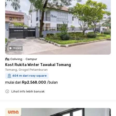
Video
Coliving
•
Campur
Kost Rukita Winter Tawakal Tomang
Tomang, Grogol Petamburan
604 m dari roxy square
mulai dari
Rp2.568.000
/
bulan
Lihat info lebih banyak
Close