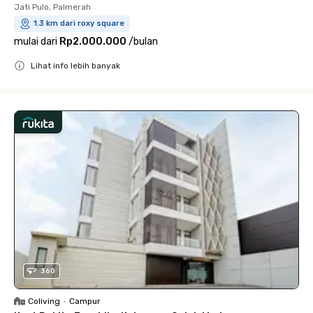
Jati Pulo, Palmerah
1.3 km dari roxy square
mulai dari
Rp2.000.000
/
bulan
Lihat info lebih banyak
Close
360
Coliving
•
Campur