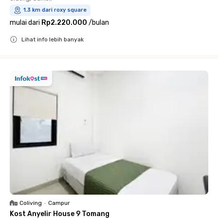
1.3 km dari roxy square
mulai dari
Rp2.220.000
/
bulan
Lihat info lebih banyak
Close
Coliving
•
Campur
Kost Anyelir House 9 Tomang