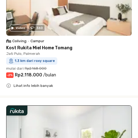
Video
360
Coliving
•
Campur
Kost Rukita Miel Home Tomang
Jati Pulo, Palmerah
1.3 km dari roxy square
mulai dari
Rp2.168.000
Rp2.118.000
/
bulan
-
2
%
Lihat info lebih banyak
Close