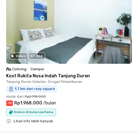
Video
360
Coliving
•
Campur
Kost Rukita Nusa Indah Tanjung Duren
Tanjung Duren Selatan, Grogol Petamburan
1.7 km dari roxy square
mulai dari
Rp2.118.000
Rp1.968.000
/
bulan
-
7
%
Diskon di bulan pertama
Lihat info lebih banyak
Close