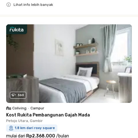
Lihat info lebih banyak
Close
360
Coliving
•
Campur
Kost Rukita Pembangunan Gajah Mada
Petojo Utara, Gambir
1.8 km dari roxy square
mulai dari
Rp2.368.000
/
bulan