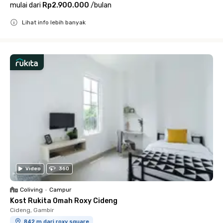
mulai dari
Rp2.900.000
/
bulan
Lihat info lebih banyak
Close
Video
360
Coliving
•
Campur
Kost Rukita Omah Roxy Cideng
Cideng, Gambir
842 m dari roxy square