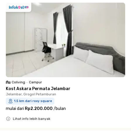
Coliving
•
Campur
Kost Askara Permata Jelambar
Jelambar, Grogol Petamburan
1.5 km dari roxy square
mulai dari
Rp2.200.000
/
bulan
Lihat info lebih banyak
Close