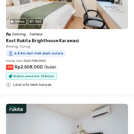
Video
360
Coliving
•
Campur
Kost Rukita Brighthouse Karawaci
Binong, Curug
6.8 km dari mall alam sutera
mulai dari
Rp2.768.000
Rp2.508.000
/
bulan
-
9
%
Diskon sewa min. 12 Bulan
Lihat info lebih banyak
Close