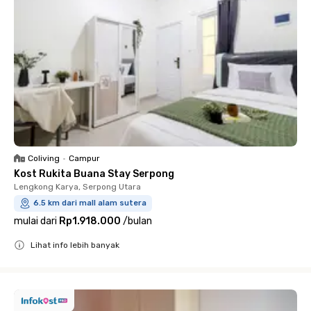
Coliving
•
Campur
Kost Rukita Buana Stay Serpong
Lengkong Karya, Serpong Utara
6.5 km dari mall alam sutera
mulai dari
Rp1.918.000
/
bulan
Lihat info lebih banyak
Close