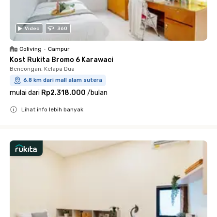
Video
360
Coliving
•
Campur
Kost Rukita Bromo 6 Karawaci
Bencongan, Kelapa Dua
6.8 km dari mall alam sutera
mulai dari
Rp2.318.000
/
bulan
Lihat info lebih banyak
Close