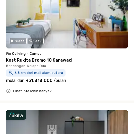
Video
360
Coliving
•
Campur
Kost Rukita Bromo 10 Karawaci
Bencongan, Kelapa Dua
6.8 km dari mall alam sutera
mulai dari
Rp1.818.000
/
bulan
Lihat info lebih banyak
Close