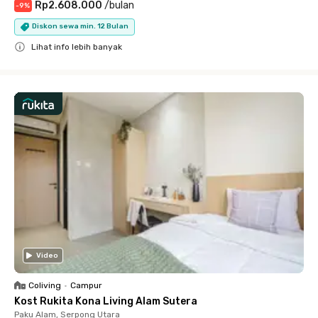
Rp2.608.000
/
bulan
-
9
%
Diskon sewa min. 12 Bulan
Lihat info lebih banyak
Close
Video
Coliving
•
Campur
Kost Rukita Kona Living Alam Sutera
Paku Alam, Serpong Utara