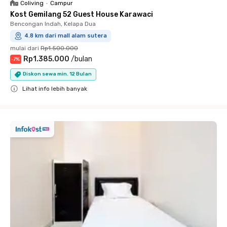
Coliving
•
Campur
Kost Gemilang 52 Guest House Karawaci
Bencongan Indah, Kelapa Dua
4.8 km dari mall alam sutera
mulai dari
Rp1.500.000
Rp1.385.000
/
bulan
-
7
%
Diskon sewa min. 12 Bulan
Lihat info lebih banyak
Close