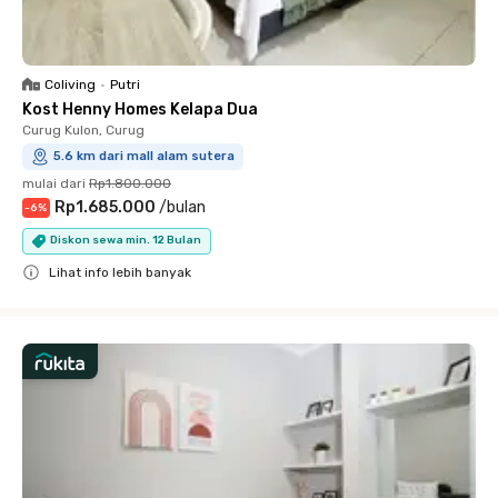
Coliving
•
Putri
Kost Henny Homes Kelapa Dua
Curug Kulon, Curug
5.6 km dari mall alam sutera
mulai dari
Rp1.800.000
Rp1.685.000
/
bulan
-
6
%
Diskon sewa min. 12 Bulan
Lihat info lebih banyak
Close