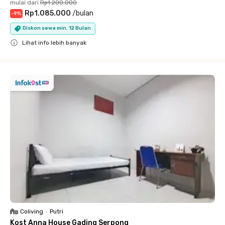
mulai dari
Rp1.200.000
Rp1.085.000
/
bulan
-
9
%
Diskon sewa min. 12 Bulan
Lihat info lebih banyak
Close
Coliving
•
Putri
Kost Anna House Gading Serpong