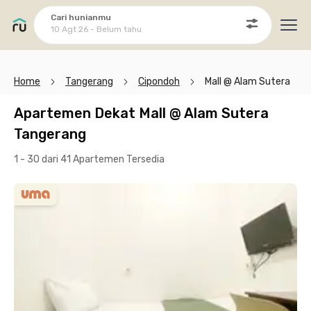
Cari hunianmu
10 Agt 26 - Belum tahu
Ope
Home
Tangerang
Cipondoh
Mall @ Alam Sutera
Apartemen Dekat Mall @ Alam Sutera
Tangerang
1 - 30 dari 41 Apartemen
Tersedia