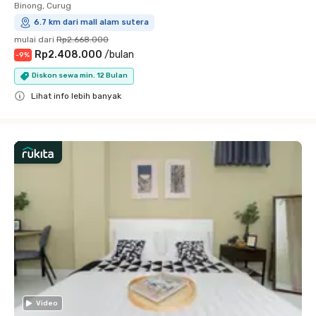
Binong, Curug
6.7 km dari mall alam sutera
mulai dari
Rp2.668.000
Rp2.408.000
/
bulan
-
9
%
Diskon sewa min. 12 Bulan
Lihat info lebih banyak
Close
Video