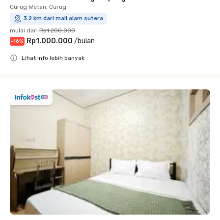
Curug Wetan, Curug
3.2 km dari mall alam sutera
mulai dari
Rp1.200.000
Rp1.000.000
/
bulan
-
16
%
Lihat info lebih banyak
Close