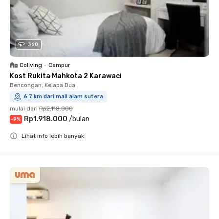
360
Coliving
•
Campur
Kost Rukita Mahkota 2 Karawaci
Bencongan, Kelapa Dua
6.7 km dari mall alam sutera
mulai dari
Rp2.118.000
Rp1.918.000
/
bulan
-
9
%
Lihat info lebih banyak
Close