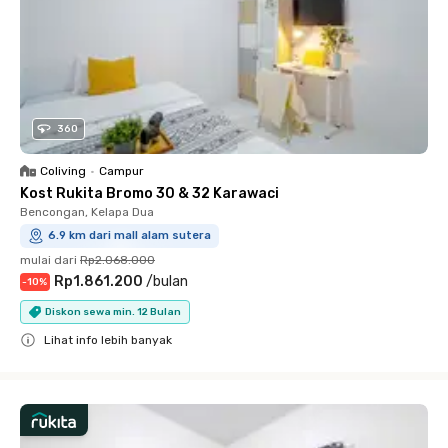
360
Coliving
•
Campur
Kost Rukita Bromo 30 & 32 Karawaci
Bencongan, Kelapa Dua
6.9 km dari mall alam sutera
mulai dari
Rp2.068.000
Rp1.861.200
/
bulan
-
10
%
Diskon sewa min. 12 Bulan
Lihat info lebih banyak
Close