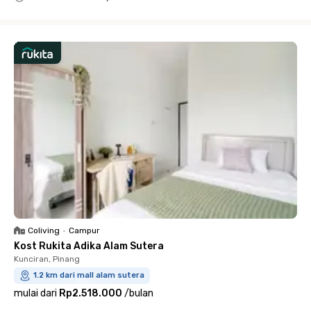
Close
Coliving
•
Campur
Kost Rukita Adika Alam Sutera
Kunciran, Pinang
1.2 km dari mall alam sutera
mulai dari
Rp2.518.000
/
bulan