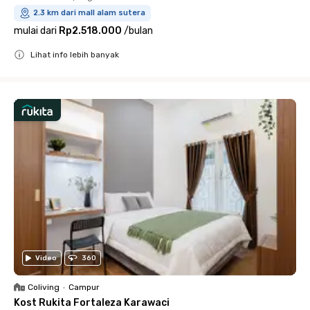
2.3 km dari mall alam sutera
mulai dari
Rp2.518.000
/
bulan
Lihat info lebih banyak
Close
Video
360
Coliving
•
Campur
Kost Rukita Fortaleza Karawaci