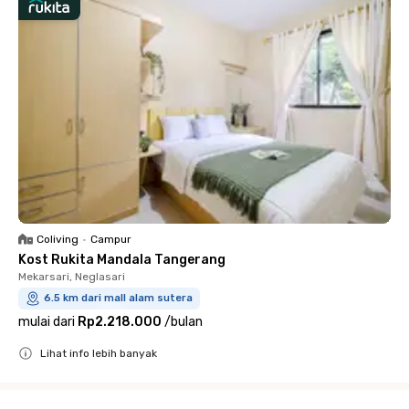
Coliving
•
Campur
Kost Rukita Mandala Tangerang
Mekarsari, Neglasari
6.5 km dari mall alam sutera
mulai dari
Rp2.218.000
/
bulan
Lihat info lebih banyak
Close