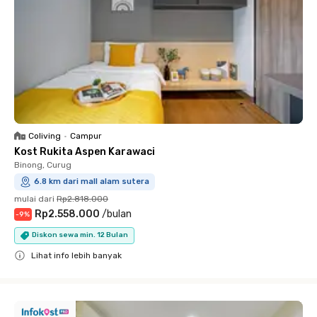
Coliving
•
Campur
Kost Rukita Aspen Karawaci
Binong, Curug
6.8 km dari mall alam sutera
mulai dari
Rp2.818.000
Rp2.558.000
/
bulan
-
9
%
Diskon sewa min. 12 Bulan
Lihat info lebih banyak
Close