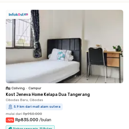
Coliving
•
Campur
Kost Jeneva Home Kelapa Dua Tangerang
Cibodas Baru, Cibodas
5.9 km dari mall alam sutera
mulai dari
Rp950.000
Rp835.000
/
bulan
-
12
%
Diskon sewa min. 12 Bulan