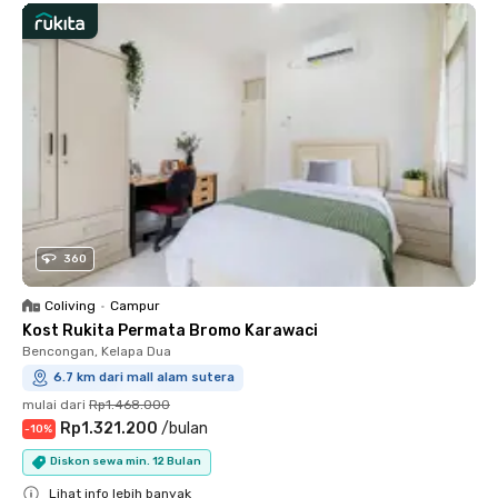
360
Coliving
•
Campur
Kost Rukita Permata Bromo Karawaci
Bencongan, Kelapa Dua
6.7 km dari mall alam sutera
mulai dari
Rp1.468.000
Rp1.321.200
/
bulan
-
10
%
Diskon sewa min. 12 Bulan
Lihat info lebih banyak