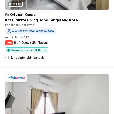
Video
Coliving
•
Campur
Kost Rukita Living Hope Tangerang Kota
Pasarbaru, Karawaci
6.6 km dari mall alam sutera
mulai dari
Rp1.818.000
Rp1.636.200
/
bulan
-
10
%
Diskon sewa min. 12 Bulan
Lihat info lebih banyak
Close