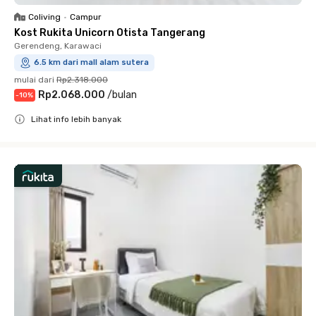
Coliving
•
Campur
Kost Rukita Unicorn Otista Tangerang
Gerendeng, Karawaci
6.5 km dari mall alam sutera
mulai dari
Rp2.318.000
Rp2.068.000
/
bulan
-
10
%
Lihat info lebih banyak
Close