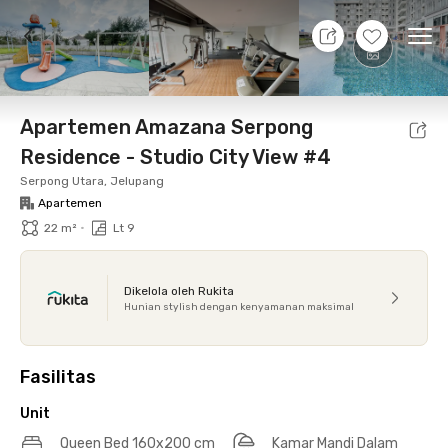
7 Agt 26 - Belum tahu
+
13
Ope
Foto
Fasilitas bersama
Lokasi
Aturan Tambahan
Apartemen Amazana Serpong
Residence - Studio City View #4
Serpong Utara, Jelupang
Apartemen
•
22 m²
Lt 9
Dikelola oleh Rukita
Hunian stylish dengan kenyamanan maksimal
Fasilitas
Unit
Queen Bed 160x200 cm
Kamar Mandi Dalam