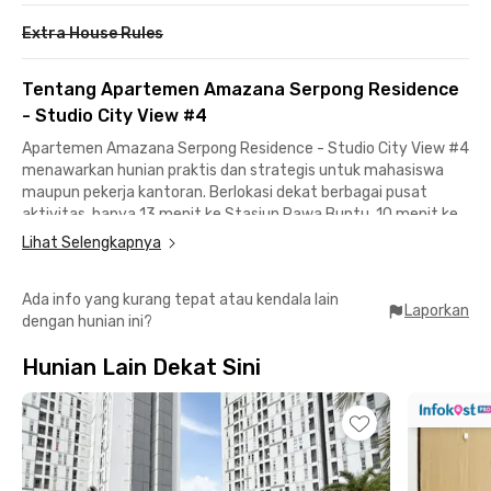
Extra House Rules
Tentang Apartemen Amazana Serpong Residence
- Studio City View #4
Apartemen Amazana Serpong Residence - Studio City View #4
menawarkan hunian praktis dan strategis untuk mahasiswa
maupun pekerja kantoran. Berlokasi dekat berbagai pusat
aktivitas, hanya 13 menit ke Stasiun Rawa Buntu, 10 menit ke
International University Liaison Indonesia, serta sekitar 18
Lihat Selengkapnya
menit ke PKN STAN, SGU, dan CBD Bintaro Jaya.
Ada info yang kurang tepat atau kendala lain
Unit studio ini sudah fully furnished dengan AC, TV, kamar
Laporkan
dengan hunian ini?
mandi dalam, serta dapur mini untuk menunjang kebutuhan
sehari-hari. Pemandangan kota yang menyegarkan jadi nilai
Hunian Lain Dekat Sini
tambah, membuat apartemen Serpong ini terasa lebih nyaman
untuk ditinggali.
Selain itu, penghuni juga bisa menikmati fasilitas bersama
seperti kolam renang, area parkir, dan CCTV. Dengan lokasi
strategis dan fasilitas lengkap, unit ini cocok untuk kamu yang