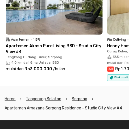
ingin tinggal nyaman, aman, dan bebas ribet di kawasan
Serpong.
Apartemen
•
1 BR
Coliving
•
Apartemen Akasa Pure Living BSD - Studio City
Henny Hom
View #4
Curug Kulon,
Lengkong Gudang Timur, Serpong
385 m dar
4.0 km dari Grha Unilever BSD
mulai dari
Rp
mulai dari
Rp3.000.000
/
bulan
Rp1.7
-
5
%
Diskon di
Home
Tangerang Selatan
Serpong
Apartemen Amazana Serpong Residence - Studio City View #4
Footer