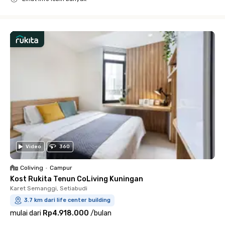
Close
Video
360
Coliving
•
Campur
Kost Rukita Tenun CoLiving Kuningan
Karet Semanggi, Setiabudi
3.7 km dari life center building
mulai dari
Rp4.918.000
/
bulan