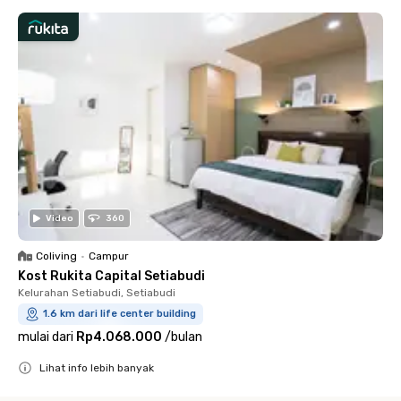
Video
360
Coliving
•
Campur
Kost Rukita Capital Setiabudi
Kelurahan Setiabudi, Setiabudi
1.6 km dari life center building
mulai dari
Rp4.068.000
/
bulan
Lihat info lebih banyak
Close