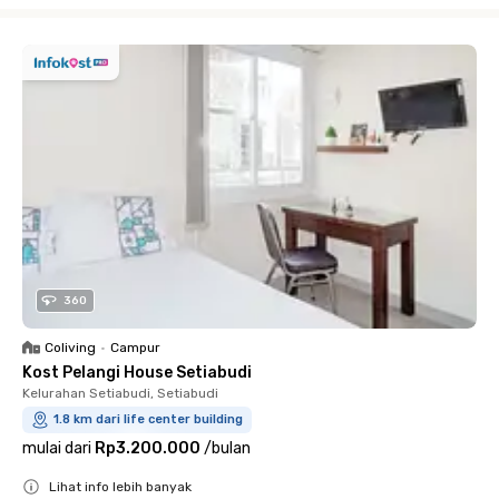
Close
360
Coliving
•
Campur
Kost Pelangi House Setiabudi
Kelurahan Setiabudi, Setiabudi
1.8 km dari life center building
mulai dari
Rp3.200.000
/
bulan
Lihat info lebih banyak