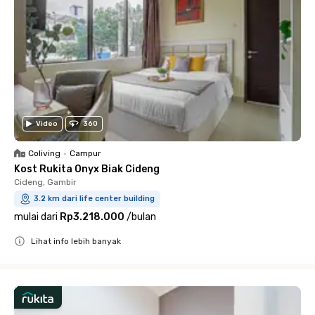
Video
360
Coliving
•
Campur
Kost Rukita Onyx Biak Cideng
Cideng, Gambir
3.2 km dari life center building
mulai dari
Rp3.218.000
/
bulan
Lihat info lebih banyak
Close