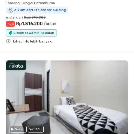
Tomang, Grogol Petamburan
3.9 km dari life center building
mulai dari
Rp2.018.000
Rp1.816.200
/
bulan
-
10
%
Diskon sewa min. 12 Bulan
Lihat info lebih banyak
Close
Video
360