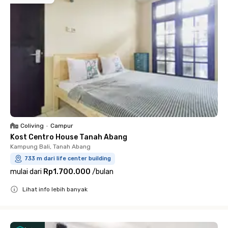
Coliving
•
Campur
Kost Centro House Tanah Abang
Kampung Bali, Tanah Abang
733 m dari life center building
mulai dari
Rp1.700.000
/
bulan
Lihat info lebih banyak
Close