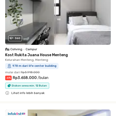
360
Coliving
•
Campur
Kost Rukita Juana House Menteng
Kelurahan Menteng, Menteng
978 m dari life center building
mulai dari
Rp3.918.000
Rp3.658.000
/
bulan
-
6
%
Diskon sewa min. 12 Bulan
Lihat info lebih banyak
Close