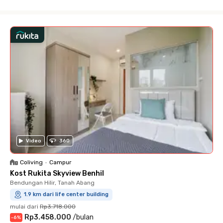
Close
Video
360
Coliving
•
Campur
Kost Rukita Skyview Benhil
Bendungan Hilir, Tanah Abang
1.9 km dari life center building
mulai dari
Rp3.718.000
Rp3.458.000
/
bulan
-
6
%