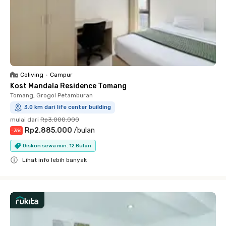
Coliving
•
Campur
Kost Mandala Residence Tomang
Tomang, Grogol Petamburan
3.0 km dari life center building
mulai dari
Rp3.000.000
Rp2.885.000
/
bulan
-
3
%
Diskon sewa min. 12 Bulan
Lihat info lebih banyak
Close