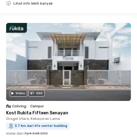
Lihat info lebih banyak
Close
Video
360
Coliving
•
Campur
Kost Rukita Fifteen Senayan
Grogol Utara, Kebayoran Lama
3.7 km dari life center building
mulai dari
Rp4.568.000