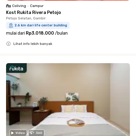
Coliving
•
Campur
Kost Rukita Rivera Petojo
Petojo Selatan, Gambir
2.6 km dari life center building
mulai dari
Rp3.018.000
/
bulan
Lihat info lebih banyak
Close
Video
360