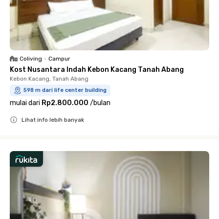
Coliving
•
Campur
Kost Nusantara Indah Kebon Kacang Tanah Abang
Kebon Kacang, Tanah Abang
598 m dari life center building
mulai dari
Rp2.800.000
/
bulan
Lihat info lebih banyak
Close