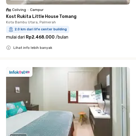
Coliving
•
Campur
Kost Rukita Little House Tomang
Kota Bambu Utara, Palmerah
2.0 km dari life center building
mulai dari
Rp2.468.000
/
bulan
Lihat info lebih banyak
Close