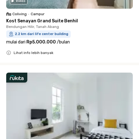
Video
Coliving
•
Campur
Kost Senayan Grand Suite Benhil
Bendungan Hilir, Tanah Abang
2.2 km dari life center building
mulai dari
Rp5.000.000
/
bulan
Lihat info lebih banyak
Close