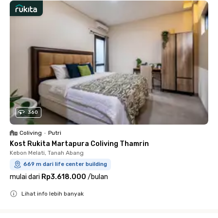
360
Coliving
•
Putri
Kost Rukita Martapura Coliving Thamrin
Kebon Melati, Tanah Abang
669 m dari life center building
mulai dari
Rp3.618.000
/
bulan
Lihat info lebih banyak
Close