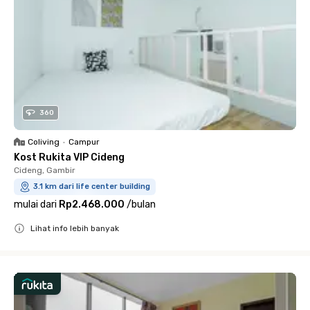
360
Coliving
•
Campur
Kost Rukita VIP Cideng
Cideng, Gambir
3.1 km dari life center building
mulai dari
Rp2.468.000
/
bulan
Lihat info lebih banyak
Close