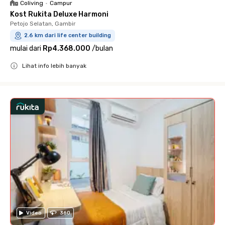
Coliving
•
Campur
Kost Rukita Deluxe Harmoni
Petojo Selatan, Gambir
2.6 km dari life center building
mulai dari
Rp4.368.000
/
bulan
Lihat info lebih banyak
Close
Video
360