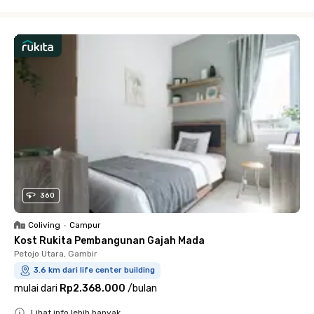
Close
360
Coliving
•
Campur
Kost Rukita Pembangunan Gajah Mada
Petojo Utara, Gambir
3.6 km dari life center building
mulai dari
Rp2.368.000
/
bulan
Lihat info lebih banyak