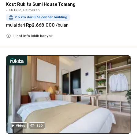
Kost Rukita Sumi House Tomang
Jati Pulo, Palmerah
2.5 km dari life center building
mulai dari
Rp2.668.000
/
bulan
Lihat info lebih banyak
Close
Video
360