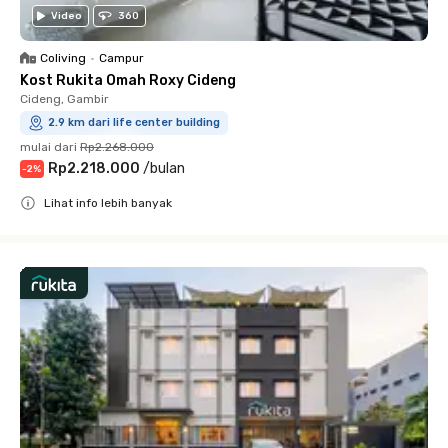
Video
360
Coliving
•
Campur
Kost Rukita Omah Roxy Cideng
Cideng, Gambir
2.9 km dari life center building
mulai dari
Rp2.268.000
Rp2.218.000
/
bulan
-
2
%
Lihat info lebih banyak
Close