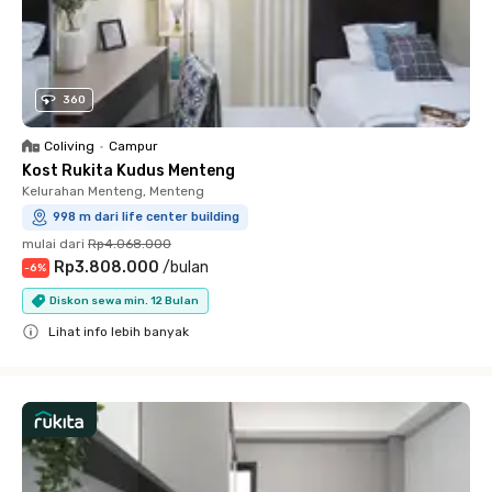
360
Coliving
•
Campur
Kost Rukita Kudus Menteng
Kelurahan Menteng, Menteng
998 m dari life center building
mulai dari
Rp4.068.000
Rp3.808.000
/
bulan
-
6
%
Diskon sewa min. 12 Bulan
Lihat info lebih banyak
Close