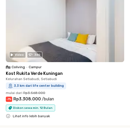
Video
360
Coliving
•
Campur
Kost Rukita Verde Kuningan
Kelurahan Setiabudi, Setiabudi
3.3 km dari life center building
mulai dari
Rp3.568.000
Rp3.308.000
/
bulan
-
7
%
Diskon sewa min. 12 Bulan
Lihat info lebih banyak
Close