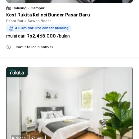
Coliving
•
Campur
Kost Rukita Kelinci Bunder Pasar Baru
Pasar Baru, Sawah Besar
4.0 km dari life center building
mulai dari
Rp2.468.000
/
bulan
Lihat info lebih banyak
Close
Video
360