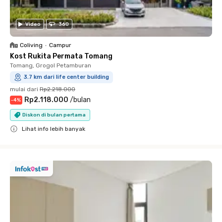
Video
360
Coliving
•
Campur
Kost Rukita Permata Tomang
Tomang, Grogol Petamburan
3.7 km dari life center building
mulai dari
Rp2.218.000
Rp2.118.000
/
bulan
-
4
%
Diskon di bulan pertama
Lihat info lebih banyak
Close