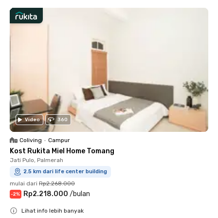
Video
360
Coliving
•
Campur
Kost Rukita Miel Home Tomang
Jati Pulo, Palmerah
2.5 km dari life center building
mulai dari
Rp2.268.000
Rp2.218.000
/
bulan
-
2
%
Lihat info lebih banyak