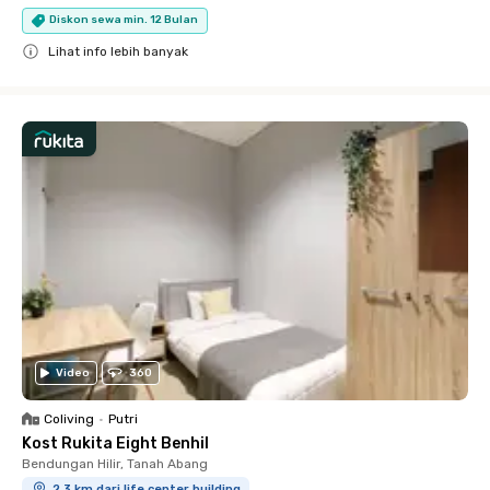
Diskon sewa min. 12 Bulan
Lihat info lebih banyak
Close
Video
360
Coliving
•
Putri
Kost Rukita Eight Benhil
Bendungan Hilir, Tanah Abang
2.3 km dari life center building