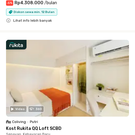
Rp4.308.000
/
bulan
-
5
%
Diskon sewa min. 12 Bulan
Lihat info lebih banyak
Close
Video
360
Coliving
•
Putri
Kost Rukita QQ Loft SCBD
Senayan, Kebayoran Baru