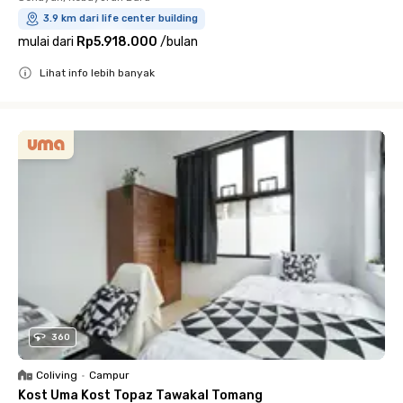
3.9 km dari life center building
mulai dari
Rp5.918.000
/
bulan
Lihat info lebih banyak
Close
360
Coliving
•
Campur
Kost Uma Kost Topaz Tawakal Tomang