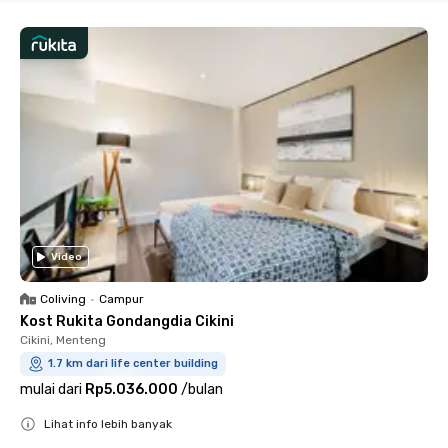
Video
Coliving
•
Campur
Kost Rukita Gondangdia Cikini
Cikini, Menteng
1.7 km dari life center building
mulai dari
Rp5.036.000
/
bulan
Lihat info lebih banyak