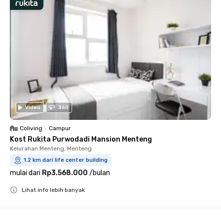
Video
360
Coliving
•
Campur
Kost Rukita Purwodadi Mansion Menteng
Kelurahan Menteng, Menteng
1.2 km dari life center building
mulai dari
Rp3.568.000
/
bulan
Lihat info lebih banyak
Close