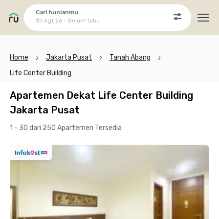
Cari hunianmu
10 Agt 26 - Belum tahu
Ope
Home
Jakarta Pusat
Tanah Abang
Life Center Building
Apartemen Dekat Life Center Building
Jakarta Pusat
1 - 30 dari 250 Apartemen
Tersedia