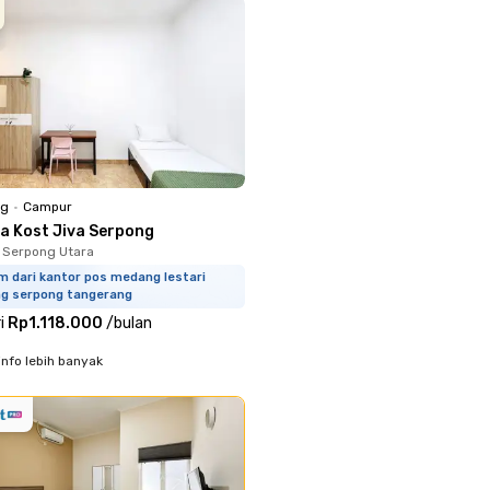
ng
•
Campur
a Kost Jiva Serpong
 Serpong Utara
m dari kantor pos medang lestari
ng serpong tangerang
i
Rp1.118.000
/
bulan
info lebih banyak