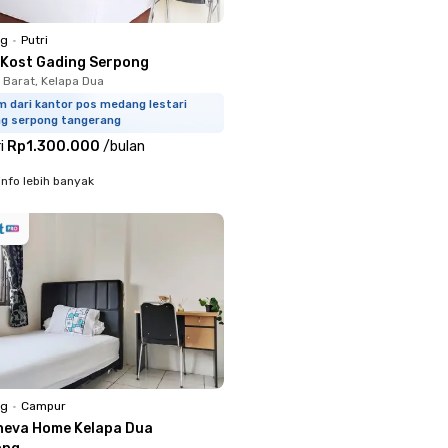
ng
•
Putri
 Kost Gading Serpong
 Barat, Kelapa Dua
m dari kantor pos medang lestari
ng serpong tangerang
i
Rp1.300.000
/
bulan
info lebih banyak
ng
•
Campur
neva Home Kelapa Dua