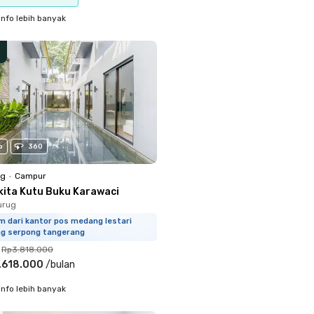
info lebih banyak
o
360
ng
•
Campur
kita Kutu Buku Karawaci
urug
m dari kantor pos medang lestari
ng serpong tangerang
Rp3.818.000
.618.000
/
bulan
info lebih banyak