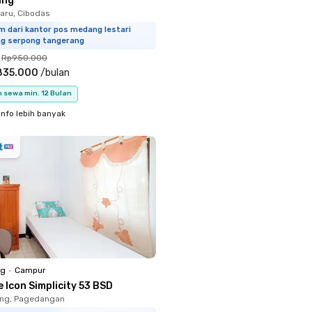
ang
aru, Cibodas
m dari kantor pos medang lestari
ng serpong tangerang
Rp950.000
835.000
/
bulan
 sewa min. 12 Bulan
info lebih banyak
ng
•
Campur
 Icon Simplicity 53 BSD
ung, Pagedangan