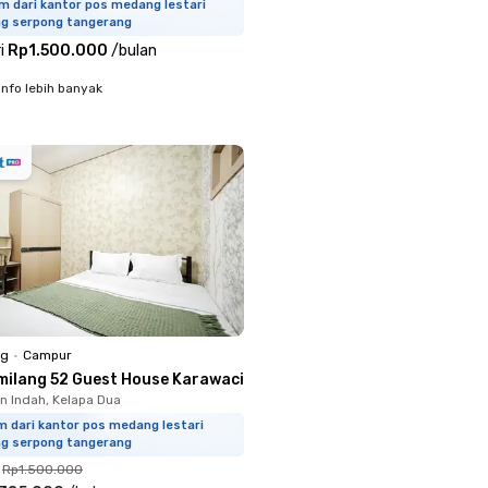
m dari kantor pos medang lestari
ng serpong tangerang
i
Rp1.500.000
/
bulan
info lebih banyak
ng
•
Campur
milang 52 Guest House Karawaci
 Indah, Kelapa Dua
m dari kantor pos medang lestari
ng serpong tangerang
Rp1.500.000