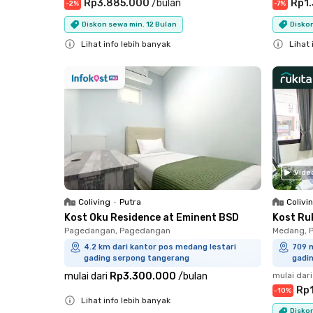
Rp3.885.000
/
bulan
Rp1
-
2
%
-
7
%
Diskon sewa min. 12 Bulan
Diskon
Lihat info lebih banyak
Lihat 
Close
Close
Vide
Coliving
•
Putra
Colivi
Kost Oku Residence at Eminent BSD
Kost Ruk
Pagedangan, Pagedangan
Medang, 
4.2 km dari kantor pos medang lestari
709 m
gading serpong tangerang
gadi
mulai dari
Rp3.300.000
/
bulan
mulai dari
Rp
-
10
%
Lihat info lebih banyak
Diskon