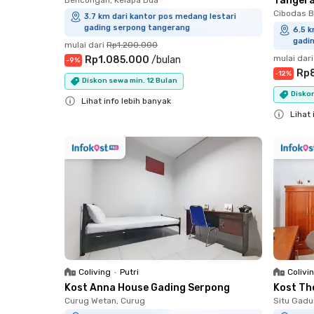
Tanger
Cibodas B
3.7 km dari kantor pos medang lestari
gading serpong tangerang
6.5 k
gadi
mulai dari
Rp1.200.000
mulai dari
Rp1.085.000
/
bulan
-
9
%
Rp
-
12
%
Diskon sewa min. 12 Bulan
Diskon
Lihat info lebih banyak
Lihat 
Close
Close
Coliving
•
Putri
Colivi
Kost Anna House Gading Serpong
Kost The
Curug Wetan, Curug
Situ Gad