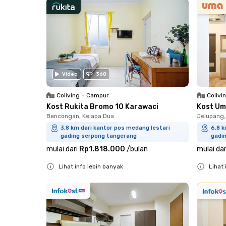
Video
360
Coliving
•
Campur
Colivi
Kost Rukita Bromo 10 Karawaci
Kost Um
Bencongan, Kelapa Dua
Jelupang,
3.8 km dari kantor pos medang lestari
6.8 k
gading serpong tangerang
gadi
mulai dari
Rp1.818.000
/
bulan
mulai dar
Lihat info lebih banyak
Lihat 
Close
Close