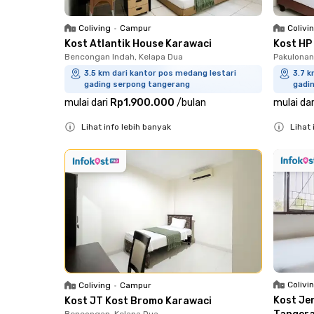
Coliving
•
Campur
Colivi
Kost Atlantik House Karawaci
Kost HP
Bencongan Indah, Kelapa Dua
Pakulonan
3.5 km dari kantor pos medang lestari
3.7 k
gading serpong tangerang
gadi
mulai dari
Rp1.900.000
/
bulan
mulai dar
Lihat info lebih banyak
Lihat 
Close
Close
Colivi
Coliving
•
Campur
Kost Je
Kost JT Kost Bromo Karawaci
Bencongan, Kelapa Dua