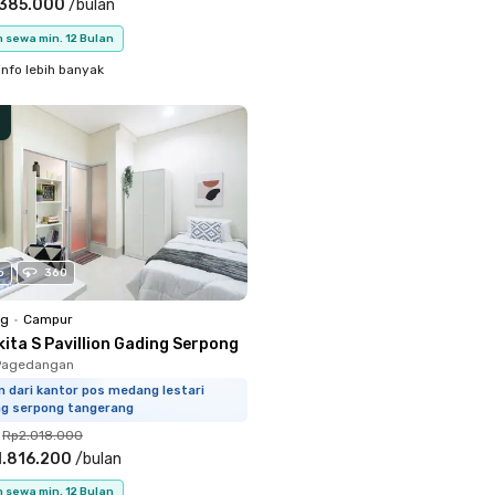
.385.000
/
bulan
 sewa min. 12 Bulan
info lebih banyak
o
360
ng
•
Campur
ita S Pavillion Gading Serpong
Pagedangan
 dari kantor pos medang lestari
ng serpong tangerang
Rp2.018.000
1.816.200
/
bulan
 sewa min. 12 Bulan