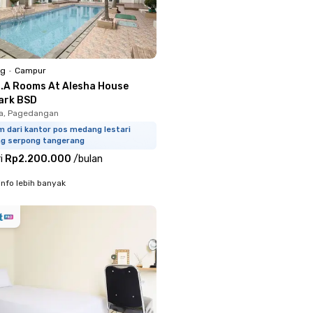
ng
•
Campur
E.A Rooms At Alesha House
ark BSD
ka, Pagedangan
m dari kantor pos medang lestari
ng serpong tangerang
i
Rp2.200.000
/
bulan
info lebih banyak