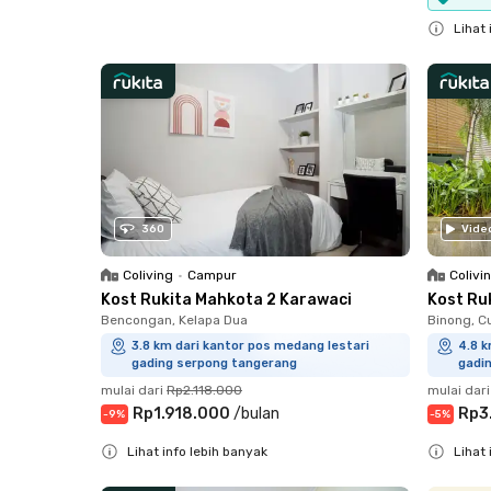
Close
Lihat 
Close
360
Vide
Coliving
•
Campur
Colivi
Kost Rukita Mahkota 2 Karawaci
Kost Ru
Bencongan, Kelapa Dua
Binong, C
3.8 km dari kantor pos medang lestari
4.8 k
gading serpong tangerang
gadi
mulai dari
Rp2.118.000
mulai dari
Rp1.918.000
/
bulan
Rp3
-
9
%
-
5
%
Lihat info lebih banyak
Lihat 
Close
Close