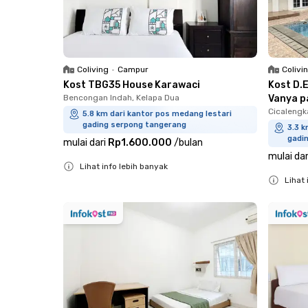
Coliving
•
Campur
Colivi
Kost TBG35 House Karawaci
Kost D.
Bencongan Indah, Kelapa Dua
Vanya p
Cicaleng
5.8 km dari kantor pos medang lestari
gading serpong tangerang
3.3 k
gadi
mulai dari
Rp1.600.000
/
bulan
mulai dar
Lihat info lebih banyak
Lihat 
Close
Close