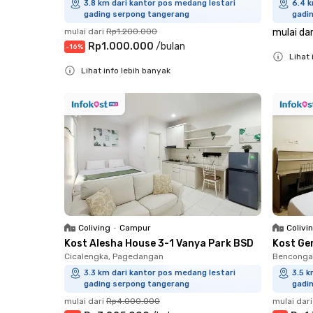
3.8 km dari kantor pos medang lestari
6.4 k
gading serpong tangerang
gadi
mulai dari
Rp1.200.000
mulai dar
Rp1.000.000
/
bulan
-
16
%
Lihat 
Lihat info lebih banyak
Close
Close
Coliving
•
Campur
Colivi
Kost Alesha House 3-1 Vanya Park BSD
Kost Ge
Cicalengka, Pagedangan
Bencongan
3.3 km dari kantor pos medang lestari
3.5 k
gading serpong tangerang
gadi
mulai dari
Rp4.000.000
mulai dari