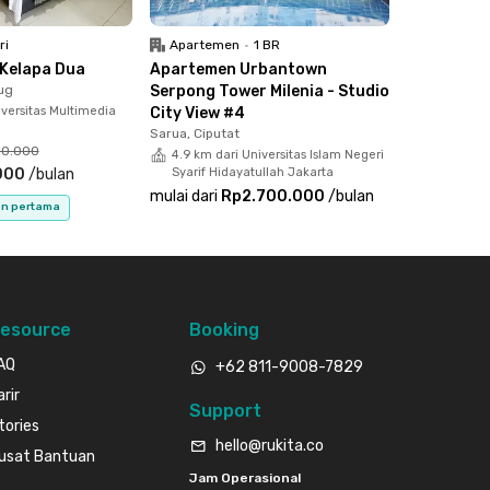
ri
Apartemen
•
1 BR
Kelapa Dua
Apartemen Urbantown
ug
Serpong Tower Milenia - Studio
versitas Multimedia
City View #4
Sarua, Ciputat
00.000
4.9 km dari Universitas Islam Negeri
000
/
bulan
Syarif Hidayatullah Jakarta
mulai dari
Rp2.700.000
/
bulan
an pertama
esource
Booking
AQ
+62 811-9008-7829
arir
Support
tories
hello@rukita.co
usat Bantuan
Jam Operasional