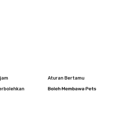
 jam
Aturan Bertamu
perbolehkan
Boleh Membawa Pets