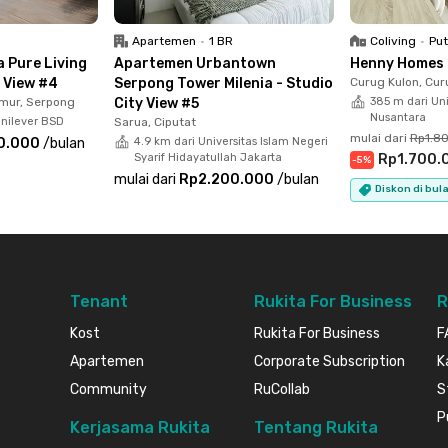
Batubata, Soto Betawi H. Mamat, bahkan TerasKota
.
Apartemen
•
1 BR
Coliving
•
Put
 Pure Living
Apartemen Urbantown
Henny Homes 
tudio City View #2 sangatlah lengkap. Unitnya
y View #4
Serpong Tower Milenia - Studio
Curug Kulon, Cur
r mandi dalam, hingga kitchen set dengan alat
mur, Serpong
City View #5
385 m dari Uni
Nusantara
Unilever BSD
Sarua, Ciputat
adi karena tersedia area parkir lapang untuk
mulai dari
Rp1.8
0.000
/
bulan
4.9 km dari Universitas Islam Negeri
Syarif Hidayatullah Jakarta
Rp1.700.
-
5
%
mulai dari
Rp2.200.000
/
bulan
Diskon di bul
 memanfaatkan kolam renang dan gym sebagai
mplet banget, kan? Yuk, segera booking unit
y View #2 sekarang juga sebelum kehabisan!
Tenant
Rukita For Business
R
Kost
Rukita For Business
F
Apartemen
Corporate Subscription
K
Community
RuCollab
S
P
Kerjasama Rukita
Tentang Rukita