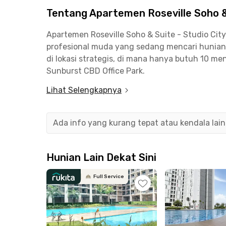
Tentang Apartemen Roseville Soho & 
Apartemen Roseville Soho & Suite - Studio City
profesional muda yang sedang mencari hunian 
di lokasi strategis, di mana hanya butuh 10 me
Sunburst CBD Office Park.
Lihat Selengkapnya
Sementara untuk menuju ke Traveloka Campus, 
BSD City, hanya butuh sekitar 10 menit perjala
Smartfren BSD, hanya butuh kurang dari 10 men
Ada info yang kurang tepat atau kendala lai
Bukan hanya cocok untuk pegawai kantoran, apa
mahasiswa Universitas Prasetiya Mulya Kampus
Hunian Lain Dekat Sini
perjalanan saja untuk menuju ke kampus. Mau 
Full Service
khawatir datang telat!
Mencari tempat makan atau nongkrong juga m
apartemen BSD City ini. Pasalnya, ada banyak p