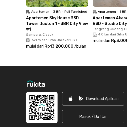
kunjungi, seperti McDonald's, Masagi Koffee @
bisa kamu capai dalam 8 menit berkendara saja
Apartemen
•
3 BR
•
Full Furnished
Apartemen
•
1 BR
Apartemen Sky House BSD
Apartemen Akasa
Fasilitas Apartemen Roseville Soho & Suite - S
Tower Duxton 1 - 3BR City View
BSD - Studio Cit
sudah berperabot dengan AC, TV, balkon, kama
#1
Lengkong Gudang Ti
Sampora, Cisauk
4.0 km dari Grha 
masak. Kamu juga bisa membawa kendaraan prib
671 m dari Grha Unilever BSD
mulai dari
Rp3.00
memarkirkan kendaraanmu dengan aman.
mulai dari
Rp13.200.000
/
bulan
Mau bersantai sambil berolahraga? Kamu bisa
fasilitas bersama di apartemen Serpong ini. Ko
Footer
Apartemen Roseville Soho & Suite - Studio Cit
Download Aplikasi
Masuk / Daftar