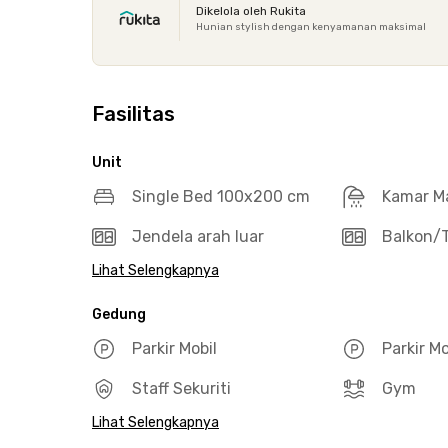
Dikelola oleh Rukita
Hunian stylish dengan kenyamanan maksimal
Fasilitas
Unit
Single Bed 100x200 cm
Kamar M
Jendela arah luar
Balkon/T
Lihat Selengkapnya
Gedung
Parkir Mobil
Parkir M
Staff Sekuriti
Gym
Lihat Selengkapnya