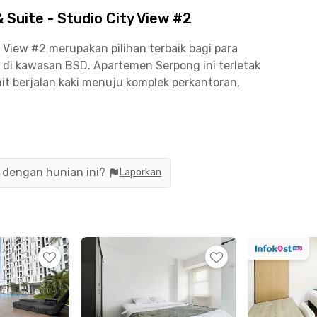
Suite - Studio City View #2
 View #2 merupakan pilihan terbaik bagi para
di kawasan BSD. Apartemen Serpong ini terletak
nit berjalan kaki menuju komplek perkantoran,
Sinar Mas Land Plaza BSD City, atau The Breeze
nan saja. Begitu pun kamu yang bekerja di Galeri
it untuk bisa sampai ke kantor.
n dengan hunian ini?
Laporkan
rtemen di BSD ini juga pilihan ideal untuk
 BSD. Kamu hanya butuh sekitar 13 menit
ada kelas pagi atau ujian mendadak nggak perlu
udah kalau kamu memutuskan tinggal di
ilihan resto, cafe, hingga mall yang bisa kamu