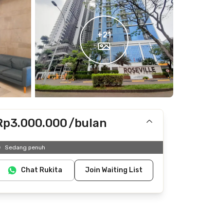
+
21
Rp3.000.000
/bulan
Termasuk IPL
Sedang penuh
Tidak termasuk listrik, air
Chat Rukita
Join Waiting List