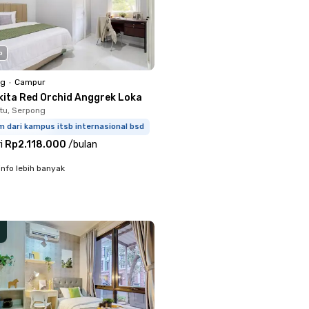
o
ng
•
Campur
kita Red Orchid Anggrek Loka
tu, Serpong
m dari kampus itsb internasional bsd
i
Rp2.118.000
/
bulan
info lebih banyak