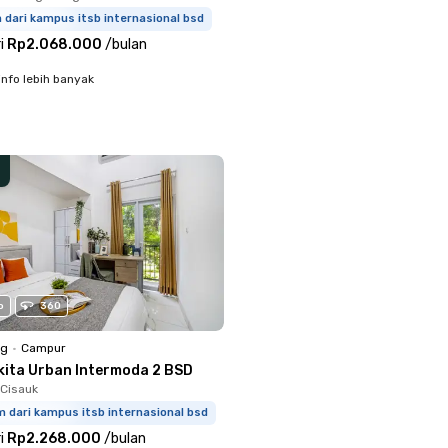
m dari kampus itsb internasional bsd
i
Rp2.068.000
/
bulan
info lebih banyak
o
360
ng
•
Campur
kita Urban Intermoda 2 BSD
Cisauk
m dari kampus itsb internasional bsd
i
Rp2.268.000
/
bulan