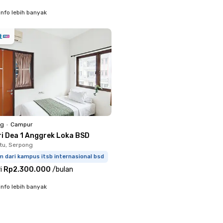
info lebih banyak
ng
•
Campur
ri Dea 1 Anggrek Loka BSD
tu, Serpong
m dari kampus itsb internasional bsd
i
Rp2.300.000
/
bulan
info lebih banyak