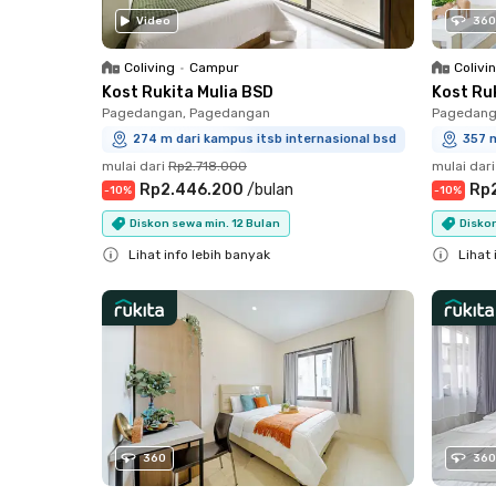
Video
360
Coliving
•
Campur
Colivi
Kost Rukita Mulia BSD
Kost Ru
Pagedangan, Pagedangan
Pagedang
274 m dari kampus itsb internasional bsd
357 m
mulai dari
Rp2.718.000
mulai dari
Rp2.446.200
/
bulan
Rp
-
10
%
-
10
%
Diskon sewa min. 12 Bulan
Diskon
Lihat info lebih banyak
Lihat 
Close
Close
360
360