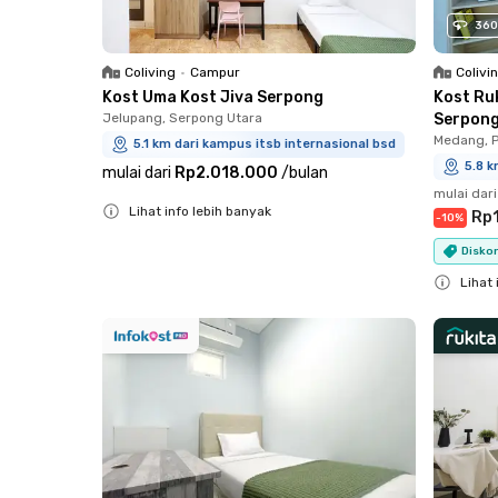
360
Coliving
•
Campur
Colivi
Kost Uma Kost Jiva Serpong
Kost Ru
Jelupang, Serpong Utara
Serpon
Medang, 
5.1 km dari kampus itsb internasional bsd
5.8 k
mulai dari
Rp2.018.000
/
bulan
mulai dari
Lihat info lebih banyak
Rp
-
10
%
Close
Diskon
Lihat 
Close