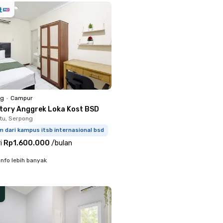
ng
•
Campur
ctory Anggrek Loka Kost BSD
tu, Serpong
m dari kampus itsb internasional bsd
i
Rp1.600.000
/
bulan
info lebih banyak