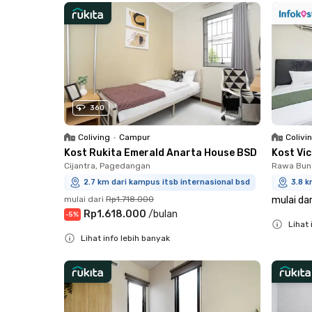
360
Coliving
•
Campur
Colivi
Kost Rukita Emerald Anarta House BSD
Kost Vi
Cijantra, Pagedangan
Rawa Bun
2.7 km dari kampus itsb internasional bsd
3.8 k
mulai dari
Rp1.718.000
mulai dar
Rp1.618.000
/
bulan
-
5
%
Lihat 
Lihat info lebih banyak
Close
Close