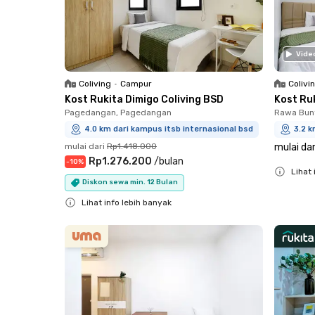
Vide
Coliving
•
Campur
Colivi
Kost Rukita Dimigo Coliving BSD
Kost Ru
Pagedangan, Pagedangan
Rawa Bun
4.0 km dari kampus itsb internasional bsd
3.2 k
mulai dari
Rp1.418.000
mulai dar
Rp1.276.200
/
bulan
-
10
%
Lihat 
Diskon sewa min. 12 Bulan
Close
Lihat info lebih banyak
Close