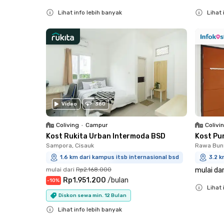
Lihat info lebih banyak
Lihat 
Close
Close
Video
360
Coliving
•
Campur
Colivi
Kost Rukita Urban Intermoda BSD
Kost Pu
Sampora, Cisauk
Rawa Bun
1.6 km dari kampus itsb internasional bsd
3.2 k
mulai dari
Rp2.168.000
mulai dar
Rp1.951.200
/
bulan
-
10
%
Lihat 
Diskon sewa min. 12 Bulan
Close
Lihat info lebih banyak
Close