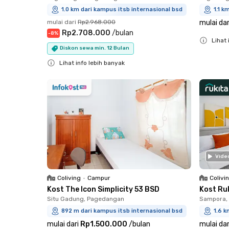
1.0 km dari kampus itsb internasional bsd
1.1 k
mulai dari
Rp2.968.000
mulai dar
Rp2.708.000
/
bulan
-
8
%
Lihat 
Diskon sewa min. 12 Bulan
Close
Lihat info lebih banyak
Close
Vide
Coliving
•
Campur
Colivi
Kost The Icon Simplicity 53 BSD
Kost Ru
Situ Gadung, Pagedangan
Sampora, 
892 m dari kampus itsb internasional bsd
1.6 k
mulai dari
Rp1.500.000
/
bulan
mulai dar