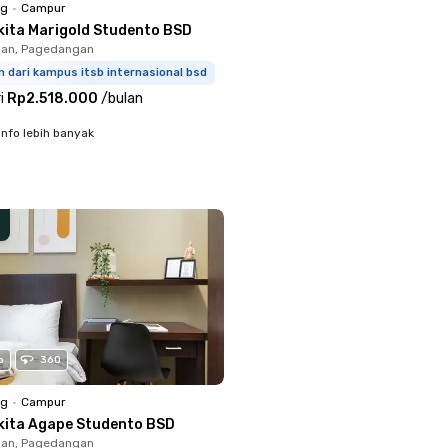
ng
•
Campur
kita Marigold Studento BSD
an, Pagedangan
 dari kampus itsb internasional bsd
i
Rp2.518.000
/
bulan
info lebih banyak
o
360
ng
•
Campur
kita Agape Studento BSD
an, Pagedangan