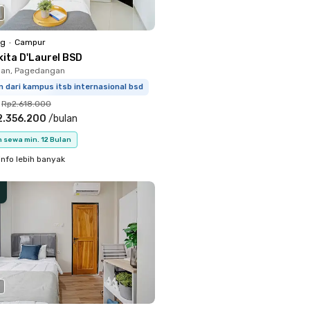
ng
•
Campur
kita D'Laurel BSD
an, Pagedangan
 dari kampus itsb internasional bsd
Rp2.618.000
2.356.200
/
bulan
 sewa min. 12 Bulan
info lebih banyak