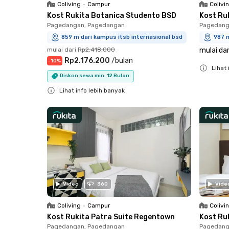
Coliving
•
Campur
Colivi
Kost Rukita Botanica Studento BSD
Kost Ru
Pagedangan, Pagedangan
Pagedang
859 m dari kampus itsb internasional bsd
987 m
mulai dari
Rp2.418.000
mulai dar
Rp2.176.200
/
bulan
-
10
%
Lihat 
Diskon sewa min. 12 Bulan
Close
Lihat info lebih banyak
Close
Video
360
Vide
Coliving
•
Campur
Colivi
Kost Rukita Patra Suite Regentown
Kost Ru
Pagedangan, Pagedangan
Pagedang