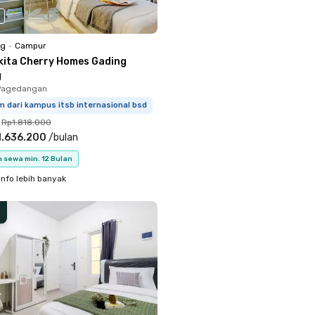
ng
•
Campur
kita Cherry Homes Gading
g
Pagedangan
m dari kampus itsb internasional bsd
Rp1.818.000
1.636.200
/
bulan
 sewa min. 12 Bulan
info lebih banyak