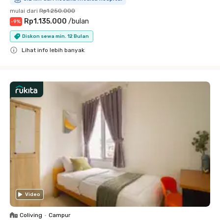
mulai dari
Rp1.250.000
Rp1.135.000
/
bulan
-
9
%
Diskon sewa min. 12 Bulan
Lihat info lebih banyak
Close
Video
Coliving
•
Campur