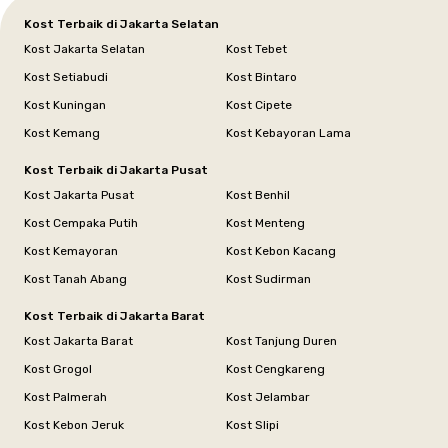
Kost Terbaik di Jakarta Selatan
Kost Jakarta Selatan
Kost Tebet
Kost Setiabudi
Kost Bintaro
Kost Kuningan
Kost Cipete
Kost Kemang
Kost Kebayoran Lama
Kost Terbaik di Jakarta Pusat
Kost Jakarta Pusat
Kost Benhil
Kost Cempaka Putih
Kost Menteng
Kost Kemayoran
Kost Kebon Kacang
Kost Tanah Abang
Kost Sudirman
Kost Terbaik di Jakarta Barat
Kost Jakarta Barat
Kost Tanjung Duren
Kost Grogol
Kost Cengkareng
Kost Palmerah
Kost Jelambar
Kost Kebon Jeruk
Kost Slipi