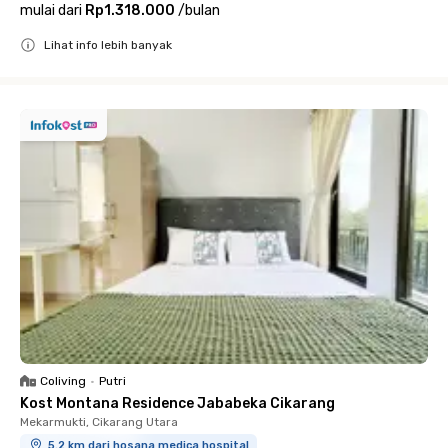
mulai dari
Rp1.318.000
/
bulan
Lihat info lebih banyak
Close
Coliving
•
Putri
Kost Montana Residence Jababeka Cikarang
Mekarmukti, Cikarang Utara
5.2 km dari hosana medica hospital