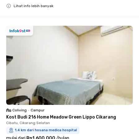
Lihat info lebih banyak
Close
Coliving
•
Campur
Kost Budi 216 Home Meadow Green Lippo Cikarang
Cibatu, Cikarang Selatan
1.4 km dari hosana medica hospital
mulai dari
Rp1.600.000
/
bulan