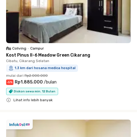
Coliving
•
Campur
Kost Pinus II-6 Meadow Green Cikarang
Cibatu, Cikarang Selatan
1.3 km dari hosana medica hospital
mulai dari
Rp2.000.000
Rp1.885.000
/
bulan
-
5
%
Diskon sewa min. 12 Bulan
Lihat info lebih banyak
Close