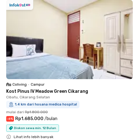
Coliving
•
Campur
Kost Pinus IV Meadow Green Cikarang
Cibatu, Cikarang Selatan
1.4 km dari hosana medica hospital
mulai dari
Rp1.800.000
Rp1.685.000
/
bulan
-
6
%
Diskon sewa min. 12 Bulan
Lihat info lebih banyak