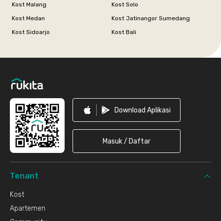
Kost Malang
Kost Solo
Kost Medan
Kost Jatinangor Sumedang
Kost Sidoarjo
Kost Bali
Footer
Download Aplikasi
Masuk / Daftar
Tenant
Kost
Apartemen