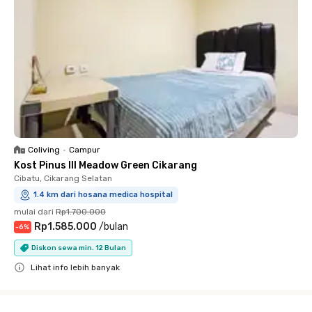
Coliving
•
Campur
Kost Pinus III Meadow Green Cikarang
Cibatu, Cikarang Selatan
1.4 km dari hosana medica hospital
mulai dari
Rp1.700.000
Rp1.585.000
/
bulan
-
6
%
Diskon sewa min. 12 Bulan
Lihat info lebih banyak
Close