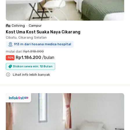
Coliving
•
Campur
Kost Uma Kost Suaka Naya Cikarang
Cibatu, Cikarang Selatan
913 m dari hosana medica hospital
mulai dari
Rp1.318.000
Rp1.186.200
/
bulan
-
10
%
Diskon sewa min. 12 Bulan
Lihat info lebih banyak
Close