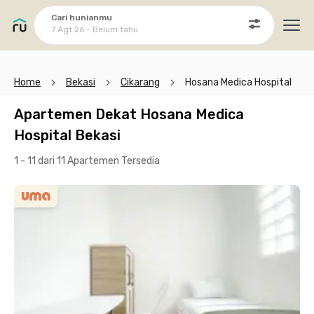
Cari hunianmu
7 Agt 26 - Belum tahu
Ope
Home
Bekasi
Cikarang
Hosana Medica Hospital
Apartemen Dekat Hosana Medica
Hospital Bekasi
1 - 11 dari 11 Apartemen
Tersedia