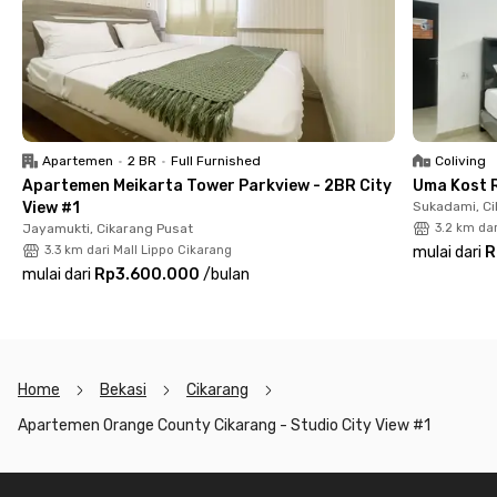
Jadi, tunggu apa lagi? Yuk, sewa Apartemen Orange County
Bekasi ini sekarang juga sebelum kehabisan!
Apartemen
•
2 BR
•
Full Furnished
Coliving
Apartemen Meikarta Tower Parkview - 2BR City
Uma Kost 
View #1
Sukadami, Ci
Jayamukti, Cikarang Pusat
3.2 km dar
3.3 km dari Mall Lippo Cikarang
mulai dari
R
mulai dari
Rp3.600.000
/
bulan
Home
Bekasi
Cikarang
Apartemen Orange County Cikarang - Studio City View #1
Footer