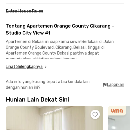
Extra House Rules
Tentang Apartemen Orange County Cikarang -
Studio City View #1
Apartemen di Bekasi ini siap kamu sewa! Berlokasi di Jalan
Orange County Boulevard, Cikarang, Bekasi, tinggal di
Apartemen Orange County Bekasi pastinya dapat
memudahkan aktivitas sehari-harimu.
Lihat Selengkapnya
Menuju Gerbang Tol Cikarang untuk menuju Kota Jakarta hanya
membutuhkan waktu 12 menit. Sementara untuk menuju
Ada info yang kurang tepat atau kendala lain
Lippo Cikarang dan Kawasan Industri Jababeka, kamu hanya
Laporkan
dengan hunian ini?
memerlukan waktu kurang dari 15 menit perjalanan saja.
Hunian Lain Dekat Sini
Unit yang disewakan di apartemen Cikarang ini pastinya sudah
fully furnished dengan AC, TV, kamar mandi dengan shower,
serta kitchen set. Fasilitas gedung termasuk kolam renang, lift,
hingga area parkir pun bisa kamu gunakan sebagai penghuni.
Komplet!