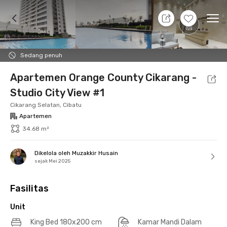
8 Agt 26 - Belum tahu
+
15
Ope
Foto
Fasilitas bersama
Lokasi
Aturan Tambahan
Sedang penuh
Apartemen Orange County Cikarang -
Studio City View #1
Cikarang Selatan, Cibatu
Apartemen
34.68 m²
Dikelola oleh Muzakkir Husain
sejak Mei 2025
Fasilitas
Unit
King Bed 180x200 cm
Kamar Mandi Dalam