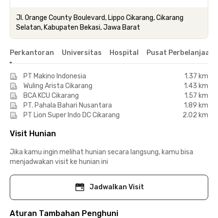
Jl. Orange County Boulevard, Lippo Cikarang, Cikarang
Selatan, Kabupaten Bekasi, Jawa Barat
Perkantoran
Universitas
Hospital
Pusat Perbelanjaan 
PT Makino Indonesia
1.37 km
Wuling Arista Cikarang
1.43 km
BCA KCU Cikarang
1.57 km
PT. Pahala Bahari Nusantara
1.89 km
PT Lion Super Indo DC Cikarang
2.02 km
Visit Hunian
Jika kamu ingin melihat hunian secara langsung, kamu bisa
menjadwakan visit ke hunian ini
Jadwalkan Visit
Aturan Tambahan Penghuni